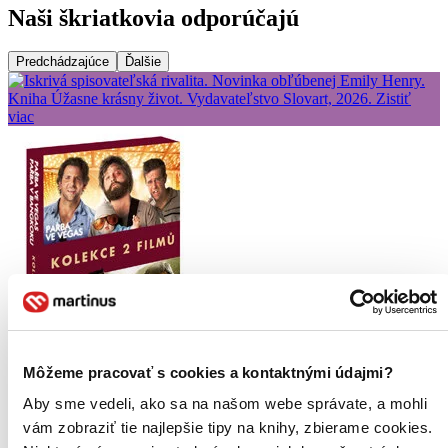
Naši škriatkovia odporúčajú
Predchádzajúce
Ďalšie
Môžeme pracovať s cookies a kontaktnými údajmi?
Aby sme vedeli, ako sa na našom webe správate, a mohli
10,00 €
Vypredané
vám zobraziť tie najlepšie tipy na knihy, zbierame cookies.
Ach, mrzí nás to, z tohto filmu sa už predali všetky kusy a nemáme