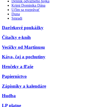
Denník odvážneho bojka
Krimi Dominika Dána
Učím sa rozprávať
Duna
Smradi
Darčekové poukážky
Čítačky e-kníh
Vecičky od Martinusu
Káva, čaj a pochutiny
Hrnčeky a fľaše
Papiernictvo
Zápisníky a kalendáre
Hudba
LP platne