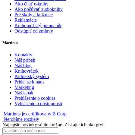
Ako čítať e-knihy
Ako počúvať audioknihy
Pre školy a knižnice
Reklamácie
Knihomoľský pomocník
Odstúpiť od zmluvy
Martinus
Kontakty
Náš príbeh
Náš blog
Knihovrátok
Partnerský systém
Pridaj sa k nám
Marketing
Náš labák
Prehlásenie o cookies
Vyhlásenie o prístupnosti
Martinus je certifikovaný B Corp
Nerobíme rozdiely
Najlepšie novinky sú tie knižné. Získajte ich ako prví: