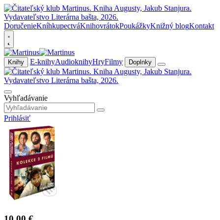
Doručenie
Kníhkupectvá
Knihovrátok
Poukážky
Knižný blog
Kontakt
E-knihy
Audioknihy
Hry
Filmy
Knihy
Doplnky
Vyhľadávanie
Prihlásiť
10,00 €