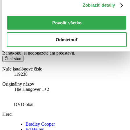
Zobraziť detaily
Pařba v Bangkoku
Povoliť všetko
Phil (Bradley Cooper), Stu (Ed Helms), Alan (Zach Galifianakis) a
Doug (Justin Bartha) odjíždějí do exotického Thajska na Stuovu
svatbu. Co se může pokazit? Režisér Todd Phillips Vám ve skvělém
Odmietnuť
pokračování svého kritikou i diváky milovaného hitu ukáže, že co se
stalo ve Vegas, mohlo ve Vegas také zůstat, ale co se stane v
Bangkoku, si nedokážete ani představit.
Čítať viac
Naše katalógové číslo
119238
Originálny názov
The Hangover 1+2
DVD obal
Herci
Bradley Cooper
Ed Helms