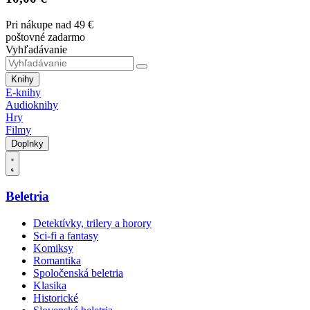
Pri nákupe nad 49 €
poštovné zadarmo
Vyhľadávanie
Knihy
E-knihy
Audioknihy
Hry
Filmy
Doplnky
Beletria
Detektívky, trilery a horory
Sci-fi a fantasy
Komiksy
Romantika
Spoločenská beletria
Klasika
Historické