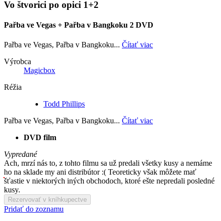
Vo štvorici po opici 1+2
Pařba ve Vegas + Pařba v Bangkoku 2 DVD
Pařba ve Vegas, Pařba v Bangkoku...
Čítať viac
Výrobca
Magicbox
Réžia
Todd Phillips
Pařba ve Vegas, Pařba v Bangkoku...
Čítať viac
DVD film
Vypredané
Ach, mrzí nás to, z tohto filmu sa už predali všetky kusy a nemáme
ho na sklade my ani distribútor :( Teoreticky však môžete mať
šťastie v niektorých iných obchodoch, ktoré ešte nepredali posledné
kusy.
Rezervovať v kníhkupectve
Pridať do zoznamu