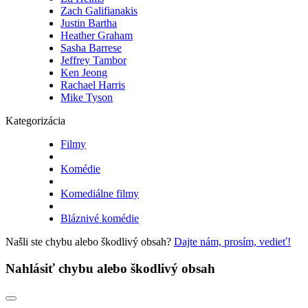
Zach Galifianakis
Justin Bartha
Heather Graham
Sasha Barrese
Jeffrey Tambor
Ken Jeong
Rachael Harris
Mike Tyson
Kategorizácia
Filmy
Komédie
Komediálne filmy
Bláznivé komédie
Našli ste chybu alebo škodlivý obsah?
Dajte nám, prosím, vedieť!
Nahlásiť chybu alebo škodlivý obsah