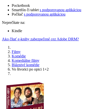
Pocketbook
Smartfón či tablet
s podporovanou aplikáciou
Počítač
s podporovanou aplikáciou
Neprečítate na:
Kindle
Ako čítať e-knihy zabezpečené cez Adobe DRM?
Filmy
Komédie
Komediálne filmy
Bláznivé komédie
Vo štvorici po opici 1+2