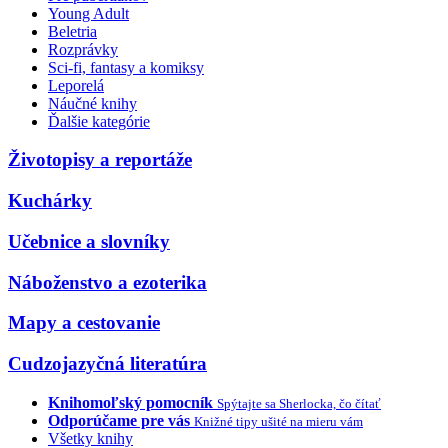
Young Adult
Beletria
Rozprávky
Sci-fi, fantasy a komiksy
Leporelá
Náučné knihy
Ďalšie kategórie
Životopisy a reportáže
Kuchárky
Učebnice a slovníky
Náboženstvo a ezoterika
Mapy a cestovanie
Cudzojazyčná literatúra
Knihomoľský pomocník
Spýtajte sa Sherlocka, čo čítať
Odporúčame pre vás
Knižné tipy ušité na mieru vám
Všetky knihy