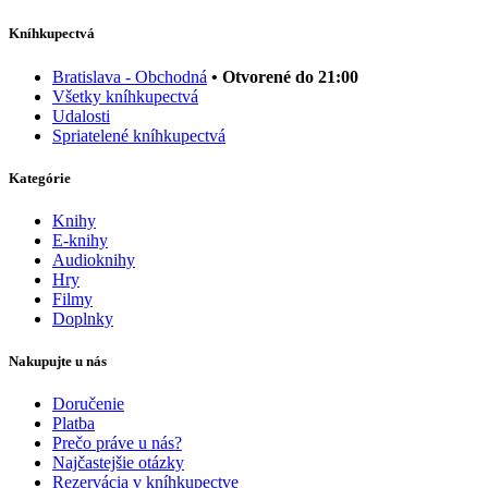
Kníhkupectvá
Bratislava - Obchodná
• Otvorené do 21:00
Všetky kníhkupectvá
Udalosti
Spriatelené kníhkupectvá
Kategórie
Knihy
E-knihy
Audioknihy
Hry
Filmy
Doplnky
Nakupujte u nás
Doručenie
Platba
Prečo práve u nás?
Najčastejšie otázky
Rezervácia v kníhkupectve