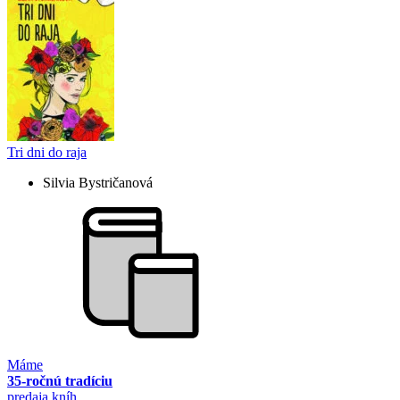
Tri dni do raja
Silvia Bystričanová
Máme
35-ročnú tradíciu
predaja kníh