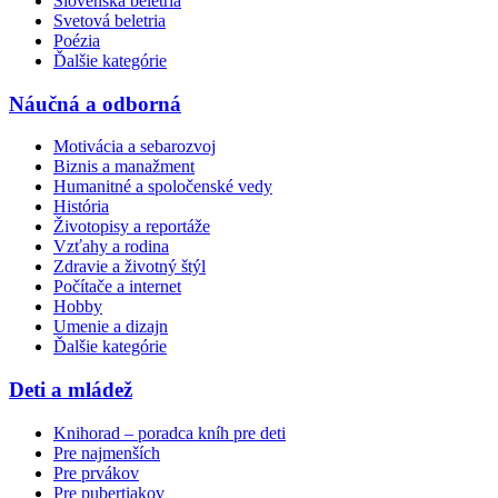
Slovenská beletria
Svetová beletria
Poézia
Ďalšie kategórie
Náučná a odborná
Motivácia a sebarozvoj
Biznis a manažment
Humanitné a spoločenské vedy
História
Životopisy a reportáže
Vzťahy a rodina
Zdravie a životný štýl
Počítače a internet
Hobby
Umenie a dizajn
Ďalšie kategórie
Deti a mládež
Knihorad – poradca kníh pre deti
Pre najmenších
Pre prvákov
Pre pubertiakov