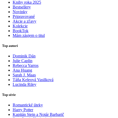
Knihy roka 2025
Bestsellery
Novinky
Pripravované
Akcie a zľavy
Kolekcie
BookTok
Mám záujem o titul
Top autori
Dominik Dán
Julie Caplin
Rebecca Yarros
Ana Huang
Sarah J. Maas
Táňa Keleová Vasilková
Lucinda Riley
Top série
Romantické úteky
Harry Potter
Kapitán Stein a Notár Barbarič