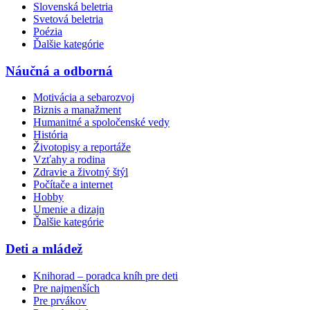
Slovenská beletria
Svetová beletria
Poézia
Ďalšie kategórie
Náučná a odborná
Motivácia a sebarozvoj
Biznis a manažment
Humanitné a spoločenské vedy
História
Životopisy a reportáže
Vzťahy a rodina
Zdravie a životný štýl
Počítače a internet
Hobby
Umenie a dizajn
Ďalšie kategórie
Deti a mládež
Knihorad – poradca kníh pre deti
Pre najmenších
Pre prvákov