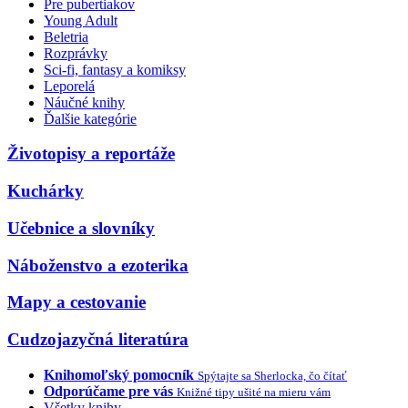
Pre pubertiakov
Young Adult
Beletria
Rozprávky
Sci-fi, fantasy a komiksy
Leporelá
Náučné knihy
Ďalšie kategórie
Životopisy a reportáže
Kuchárky
Učebnice a slovníky
Náboženstvo a ezoterika
Mapy a cestovanie
Cudzojazyčná literatúra
Knihomoľský pomocník
Spýtajte sa Sherlocka, čo čítať
Odporúčame pre vás
Knižné tipy ušité na mieru vám
Všetky knihy