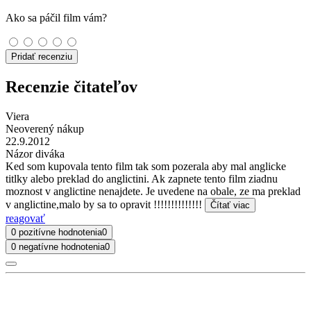
Ako sa páčil film vám?
Pridať recenziu
Recenzie čitateľov
Viera
Neoverený nákup
22.9.2012
Názor diváka
Ked som kupovala tento film tak som pozerala aby mal anglicke
titlky alebo preklad do anglictini. Ak zapnete tento film ziadnu
moznost v anglictine nenajdete. Je uvedene na obale, ze ma preklad
v anglictine,malo by sa to opravit !!!!!!!!!!!!!!
Čítať viac
reagovať
0 pozitívne hodnotenia
0
0 negatívne hodnotenia
0