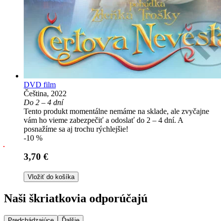
DVD film
Čeština, 2022
Do 2 – 4 dní
Tento produkt momentálne nemáme na sklade, ale zvyčajne
vám ho vieme zabezpečiť a odoslať do 2 – 4 dní. A
posnažíme sa aj trochu rýchlejšie!
-10 %
3,70 €
Vložiť do košíka
Naši škriatkovia odporúčajú
Predchádzajúce
Ďalšie