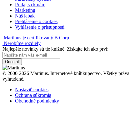
Pridaj sa k nám
Marketing
Náš labák
Prehlásenie o cookies
Vyhlásenie o prístupnosti
Martinus je certifikovaný B Corp
Nerobíme rozdiely
Najlepšie novinky sú tie knižné. Získajte ich ako prví:
Odoslať
© 2000-2026 Martinus. Internetové kníhkupectvo. Všetky práva
vyhradené.
Nastaviť cookies
Ochrana súkromia
Obchodné podmienky