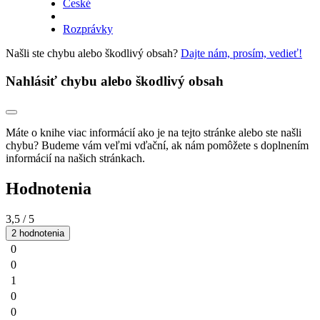
České
Rozprávky
Našli ste chybu alebo škodlivý obsah?
Dajte nám, prosím, vedieť!
Nahlásiť chybu alebo škodlivý obsah
Máte o knihe viac informácií ako je na tejto stránke alebo ste našli
chybu? Budeme vám veľmi vďační, ak nám pomôžete s doplnením
informácií na našich stránkach.
Hodnotenia
3,5
/ 5
2 hodnotenia
0
0
1
0
0