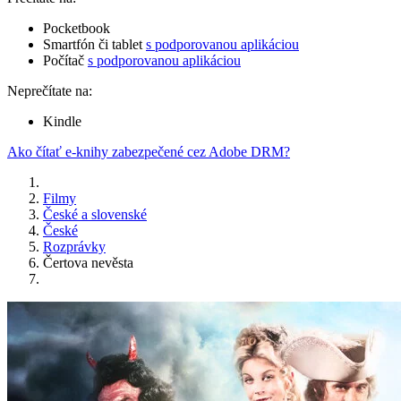
Pocketbook
Smartfón či tablet
s podporovanou aplikáciou
Počítač
s podporovanou aplikáciou
Neprečítate na:
Kindle
Ako čítať e-knihy zabezpečené cez Adobe DRM?
Filmy
České a slovenské
České
Rozprávky
Čertova nevěsta