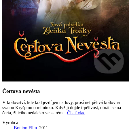
Čertova nevěsta
V království, kde král jezdí jen na lovy, prosí netrpělivá královna
svatou Kryšpínu o miminko. Když jí dojde trpělivost, obrátí se na
čerta, žijícího nedaleko ve starém...
Čítať viac
Výrobca
Bonton Film
, 2011