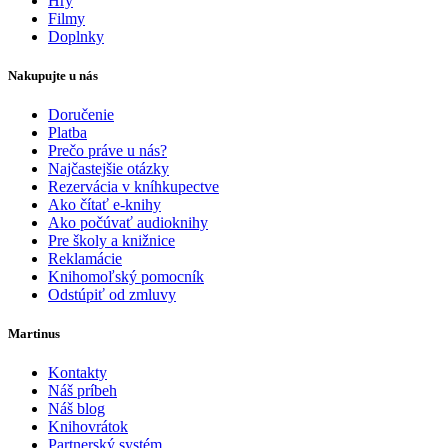
Hry
Filmy
Doplnky
Nakupujte u nás
Doručenie
Platba
Prečo práve u nás?
Najčastejšie otázky
Rezervácia v kníhkupectve
Ako čítať e-knihy
Ako počúvať audioknihy
Pre školy a knižnice
Reklamácie
Knihomoľský pomocník
Odstúpiť od zmluvy
Martinus
Kontakty
Náš príbeh
Náš blog
Knihovrátok
Partnerský systém