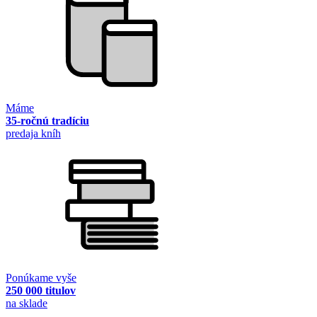
Máme
35-ročnú tradíciu
predaja kníh
Ponúkame vyše
250 000 titulov
na sklade