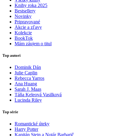
Knihy roka 2025
Bestsellery
Novinky
Pripravované
Akcie a zľavy
Kolekcie
BookTok
Mám záujem o titul
Top autori
Dominik Dán
Julie Caplin
Rebecca Yarros
Ana Huang
Sarah J. Maas
Táňa Keleová Vasilková
Lucinda Riley
Top série
Romantické úteky
Harry Potter
Kapitán Stein a Notár Barbarič