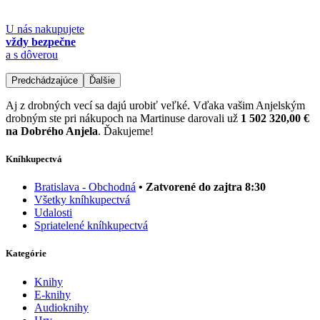
U nás nakupujete
vždy bezpečne
a s dôverou
Predchádzajúce
Ďalšie
Aj z drobných vecí sa dajú urobiť veľké. Vďaka vašim Anjelským
drobným ste pri nákupoch na Martinuse darovali už
1 502 320,00 €
na Dobrého Anjela
. Ďakujeme!
Kníhkupectvá
Bratislava - Obchodná
• Zatvorené do zajtra 8:30
Všetky kníhkupectvá
Udalosti
Spriatelené kníhkupectvá
Kategórie
Knihy
E-knihy
Audioknihy