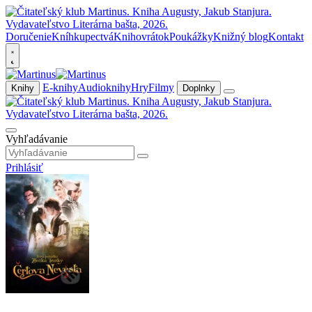
Doručenie
Kníhkupectvá
Knihovrátok
Poukážky
Knižný blog
Kontakt
E-knihy
Audioknihy
Hry
Filmy
Knihy
Doplnky
Vyhľadávanie
Prihlásiť