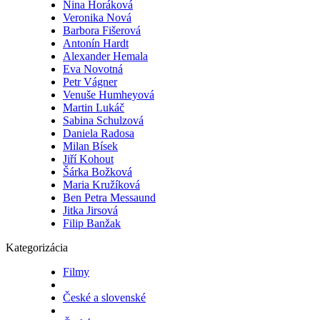
Nina Horáková
Veronika Nová
Barbora Fišerová
Antonín Hardt
Alexander Hemala
Eva Novotná
Petr Vágner
Venuše Humheyová
Martin Lukáč
Sabina Schulzová
Daniela Radosa
Milan Bísek
Jiří Kohout
Šárka Božková
Maria Kružíková
Ben Petra Messaund
Jitka Jirsová
Filip Banžak
Kategorizácia
Filmy
České a slovenské