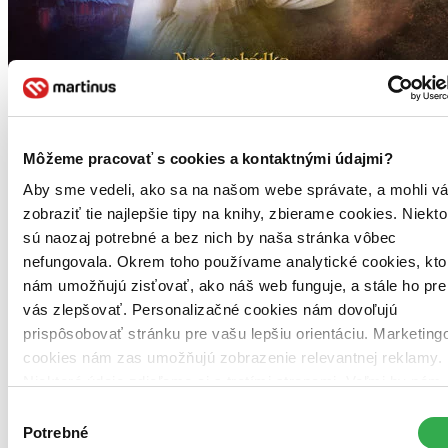
Môžeme pracovať s cookies a kontaktnými údajmi?
Aby sme vedeli, ako sa na našom webe správate, a mohli v
zobraziť tie najlepšie tipy na knihy, zbierame cookies. Niekto
sú naozaj potrebné a bez nich by naša stránka vôbec
nefungovala. Okrem toho používame analytické cookies, kto
2,99 €
nám umožňujú zisťovať, ako náš web funguje, a stále ho pre
Vypredané
Ach, mrzí nás to, z tohto filmu sa už predali všetky kusy a nemáme
vás zlepšovať. Personalizačné cookies nám dovoľujú
ho na sklade my ani distribútor :( Teoreticky však môžete mať
prispôsobovať stránku pre vašu lepšiu orientáciu. Marketing
šťastie v niektorých iných obchodoch, ktoré ešte nepredali posledné
cookies nám zas umožňujú zobrazenie relevantnej reklamy.
kusy.
Niektoré údaje zdieľame aj s tretími stranami. Veľmi by nám
Popis filmu
pomohlo, keby sme mohli používať všetky tieto cookies.
Výber
Podrobnosti
Ďakujeme!
Recenzie
Potrebné
súhlasu