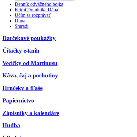
Denník odvážneho bojka
Krimi Dominika Dána
Učím sa rozprávať
Duna
Smradi
Darčekové poukážky
Čítačky e-kníh
Vecičky od Martinusu
Káva, čaj a pochutiny
Hrnčeky a fľaše
Papiernictvo
Zápisníky a kalendáre
Hudba