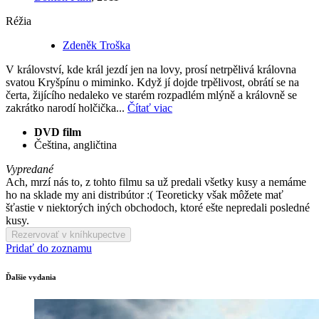
Réžia
Zdeněk Troška
V království, kde král jezdí jen na lovy, prosí netrpělivá královna
svatou Kryšpínu o miminko. Když jí dojde trpělivost, obrátí se na
čerta, žijícího nedaleko ve starém rozpadlém mlýně a královně se
zakrátko narodí holčička...
Čítať viac
DVD film
Čeština, angličtina
Vypredané
Ach, mrzí nás to, z tohto filmu sa už predali všetky kusy a nemáme
ho na sklade my ani distribútor :( Teoreticky však môžete mať
šťastie v niektorých iných obchodoch, ktoré ešte nepredali posledné
kusy.
Rezervovať v kníhkupectve
Pridať do zoznamu
Ďalšie vydania