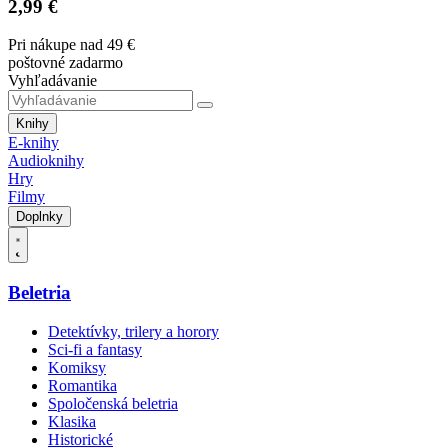
2,99 €
Pri nákupe nad 49 €
poštovné zadarmo
Vyhľadávanie
Knihy
E-knihy
Audioknihy
Hry
Filmy
Doplnky
Beletria
Detektívky, trilery a horory
Sci-fi a fantasy
Komiksy
Romantika
Spoločenská beletria
Klasika
Historické