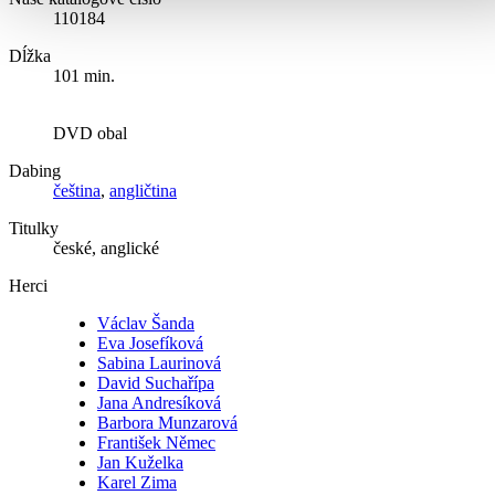
110184
Dĺžka
101 min.
DVD obal
Dabing
čeština
,
angličtina
Titulky
české, anglické
Herci
Václav Šanda
Eva Josefíková
Sabina Laurinová
David Suchařípa
Jana Andresíková
Barbora Munzarová
František Němec
Jan Kuželka
Karel Zima