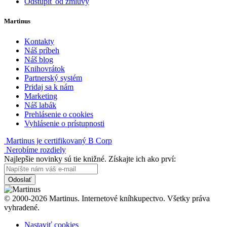
Odstúpiť od zmluvy
Martinus
Kontakty
Náš príbeh
Náš blog
Knihovrátok
Partnerský systém
Pridaj sa k nám
Marketing
Náš labák
Prehlásenie o cookies
Vyhlásenie o prístupnosti
Martinus je certifikovaný B Corp
Nerobíme rozdiely
Najlepšie novinky sú tie knižné. Získajte ich ako prví:
Odoslať
© 2000-2026 Martinus. Internetové kníhkupectvo. Všetky práva
vyhradené.
Nastaviť cookies