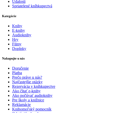
Udalosti
Spriatelené kníhkupectvá
Kategórie
Knihy
E-knihy
Audioknihy
Hry
Filmy
Doplnky
Nakupujte u nás
Doručenie
Platba
Prečo práve u nás?
Najčastejšie otázky
Rezervácia v kníhkupectve
Ako čítať e-knihy
Ako počúvať audioknihy
Pre školy a knižnice
Reklamácie
Knihomoľský pomocník