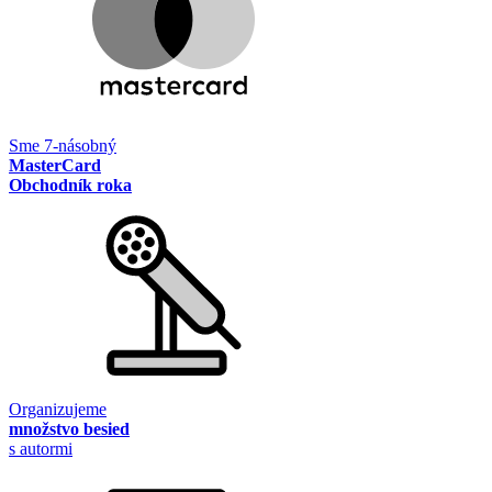
Sme 7-násobný
MasterCard
Obchodník roka
Organizujeme
množstvo besied
s autormi