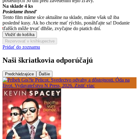
posledných 30 dní pred zavedením tejto zľavy.
Na sklade 4 ks
Posielame ihneď
Tento film máme síce aktuálne na sklade, máme však už iba
posledné kusy. Ak ho chcete mať rýchlo, ponáhľajte sa! Dodanie
ďalších môže trvať dlhšie, zvyčajne do piatich dní.
Vložiť do košíka
Rezervovať v kníhkupectve
Pridať do zoznamu
Naši škriatkovia odporúčajú
Predchádzajúce
Ďalšie