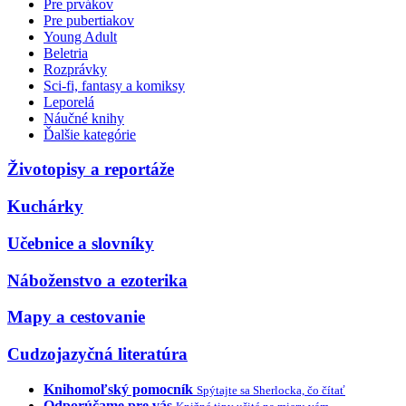
Pre prvákov
Pre pubertiakov
Young Adult
Beletria
Rozprávky
Sci-fi, fantasy a komiksy
Leporelá
Náučné knihy
Ďalšie kategórie
Životopisy a reportáže
Kuchárky
Učebnice a slovníky
Náboženstvo a ezoterika
Mapy a cestovanie
Cudzojazyčná literatúra
Knihomoľský pomocník
Spýtajte sa Sherlocka, čo čítať
Odporúčame pre vás