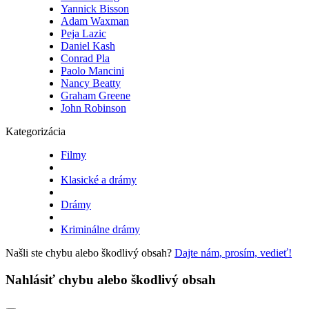
Yannick Bisson
Adam Waxman
Peja Lazic
Daniel Kash
Conrad Pla
Paolo Mancini
Nancy Beatty
Graham Greene
John Robinson
Kategorizácia
Filmy
Klasické a drámy
Drámy
Kriminálne drámy
Našli ste chybu alebo škodlivý obsah?
Dajte nám, prosím, vedieť!
Nahlásiť chybu alebo škodlivý obsah