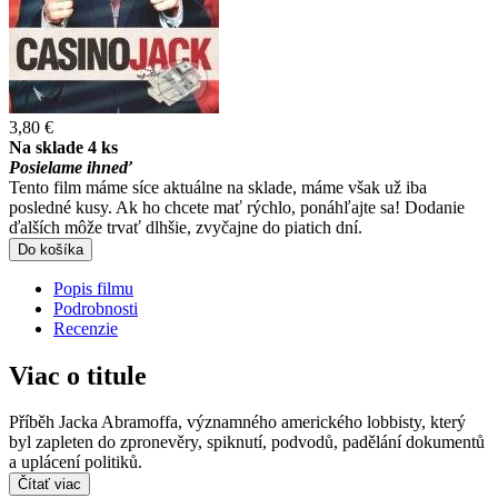
3,80 €
Na sklade 4 ks
Posielame ihneď
Tento film máme síce aktuálne na sklade, máme však už iba
posledné kusy. Ak ho chcete mať rýchlo, ponáhľajte sa! Dodanie
ďalších môže trvať dlhšie, zvyčajne do piatich dní.
Do košíka
Popis filmu
Podrobnosti
Recenzie
Viac o titule
Příběh Jacka Abramoffa, významného amerického lobbisty, který
byl zapleten do zpronevěry, spiknutí, podvodů, padělání dokumentů
a uplácení politiků.
Čítať viac