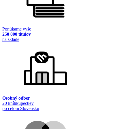
Ponúkame vyše
250 000 titulov
na sklade
Osobný odber
20 kníhkupectiev
po celom Slovensku