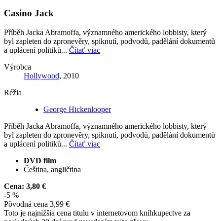
Casino Jack
Příběh Jacka Abramoffa, významného amerického lobbisty, který
byl zapleten do zpronevěry, spiknutí, podvodů, padělání dokumentů
a uplácení politiků...
Čítať viac
Výrobca
Hollywood
, 2010
Réžia
George Hickenlooper
Příběh Jacka Abramoffa, významného amerického lobbisty, který
byl zapleten do zpronevěry, spiknutí, podvodů, padělání dokumentů
a uplácení politiků...
Čítať viac
DVD film
Čeština, angličtina
Cena:
3,80 €
-5 %
Pôvodná cena
3,99 €
Toto je najnižšia cena titulu v internetovom kníhkupectve za