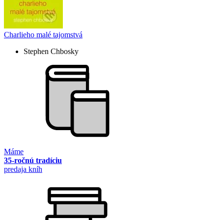
Charlieho malé tajomstvá
Stephen Chbosky
Máme
35-ročnú tradíciu
predaja kníh