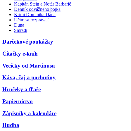
Kapitán Stein a Notár Barbarič
Denník odvážneho bojka
Krimi Dominika Dána
Učím sa rozprávať
Duna
Smradi
Darčekové poukážky
Čítačky e-kníh
Vecičky od Martinusu
Káva, čaj a pochutiny
Hrnčeky a fľaše
Papiernictvo
Zápisníky a kalendáre
Hudba