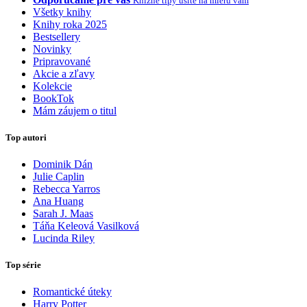
Knižné tipy ušité na mieru vám
Všetky knihy
Knihy roka 2025
Bestsellery
Novinky
Pripravované
Akcie a zľavy
Kolekcie
BookTok
Mám záujem o titul
Top autori
Dominik Dán
Julie Caplin
Rebecca Yarros
Ana Huang
Sarah J. Maas
Táňa Keleová Vasilková
Lucinda Riley
Top série
Romantické úteky
Harry Potter