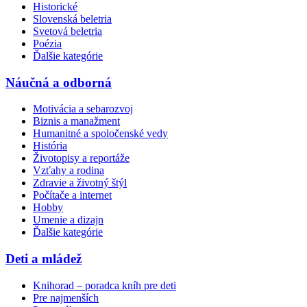
Historické
Slovenská beletria
Svetová beletria
Poézia
Ďalšie kategórie
Náučná a odborná
Motivácia a sebarozvoj
Biznis a manažment
Humanitné a spoločenské vedy
História
Životopisy a reportáže
Vzťahy a rodina
Zdravie a životný štýl
Počítače a internet
Hobby
Umenie a dizajn
Ďalšie kategórie
Deti a mládež
Knihorad – poradca kníh pre deti
Pre najmenších