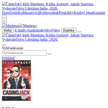
Doručenie
Kníhkupectvá
Knihovrátok
Poukážky
Knižný blog
Kontakt
E-knihy
Audioknihy
Hry
Filmy
Knihy
Doplnky
Vyhľadávanie
Prihlásiť