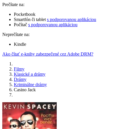
Prečítate na:
Pocketbook
Smartfón či tablet
s podporovanou aplikáciou
Počítač
s podporovanou aplikáciou
Neprečítate na:
Kindle
Ako čítať e-knihy zabezpečené cez Adobe DRM?
Filmy
Klasické a drámy
Drámy
Kriminálne drámy
Casino Jack