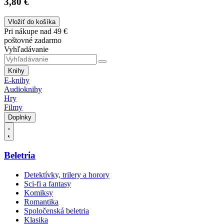
3,80 €
Vložiť do košíka
Pri nákupe nad 49 €
poštovné zadarmo
Vyhľadávanie
Knihy
E-knihy
Audioknihy
Hry
Filmy
Doplnky
Beletria
Detektívky, trilery a horory
Sci-fi a fantasy
Komiksy
Romantika
Spoločenská beletria
Klasika