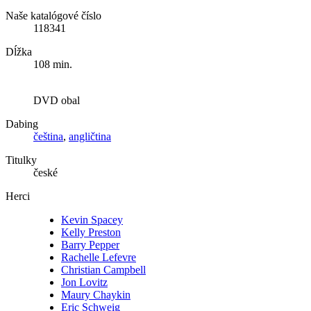
Naše katalógové číslo
118341
Dĺžka
108 min.
DVD obal
Dabing
čeština
,
angličtina
Titulky
české
Herci
Kevin Spacey
Kelly Preston
Barry Pepper
Rachelle Lefevre
Christian Campbell
Jon Lovitz
Maury Chaykin
Eric Schweig