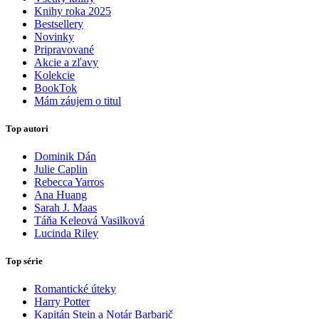
Knihy roka 2025
Bestsellery
Novinky
Pripravované
Akcie a zľavy
Kolekcie
BookTok
Mám záujem o titul
Top autori
Dominik Dán
Julie Caplin
Rebecca Yarros
Ana Huang
Sarah J. Maas
Táňa Keleová Vasilková
Lucinda Riley
Top série
Romantické úteky
Harry Potter
Kapitán Stein a Notár Barbarič