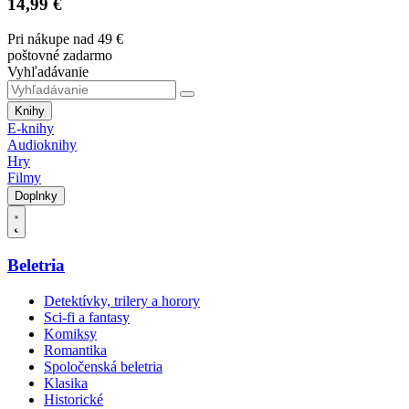
14,99 €
Pri nákupe nad 49 €
poštovné zadarmo
Vyhľadávanie
Knihy
E-knihy
Audioknihy
Hry
Filmy
Doplnky
Beletria
Detektívky, trilery a horory
Sci-fi a fantasy
Komiksy
Romantika
Spoločenská beletria
Klasika
Historické