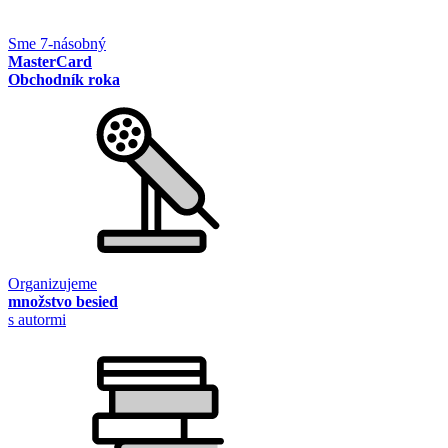
Sme 7-násobný
MasterCard
Obchodník roka
Organizujeme
množstvo besied
s autormi