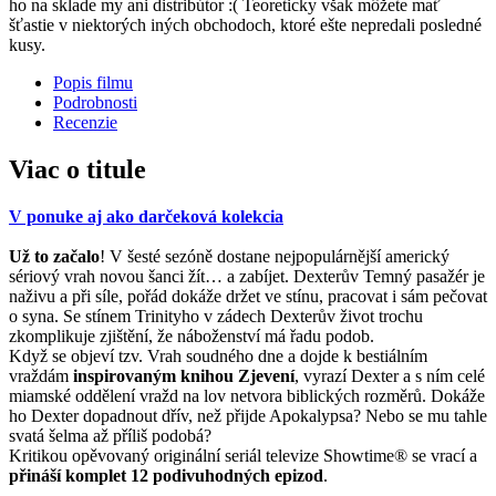
ho na sklade my ani distribútor :( Teoreticky však môžete mať
šťastie v niektorých iných obchodoch, ktoré ešte nepredali posledné
kusy.
Popis filmu
Podrobnosti
Recenzie
Viac o titule
V ponuke aj ako darčeková kolekcia
Už to začalo
! V šesté sezóně dostane nejpopulárnější americký
sériový vrah novou šanci žít… a zabíjet. Dexterův Temný pasažér je
naživu a při síle, pořád dokáže držet ve stínu, pracovat i sám pečovat
o syna. Se stínem Trinityho v zádech Dexterův život trochu
zkomplikuje zjištění, že náboženství má řadu podob.
Když se objeví tzv. Vrah soudného dne a dojde k bestiálním
vraždám
inspirovaným knihou Zjevení
, vyrazí Dexter a s ním celé
miamské oddělení vražd na lov netvora biblických rozměrů. Dokáže
ho Dexter dopadnout dřív, než přijde Apokalypsa? Nebo se mu tahle
svatá šelma až příliš podobá?
Kritikou opěvovaný originální seriál televize Showtime® se vrací a
přináší komplet 12 podivuhodných epizod
.