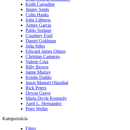
Keith Carradine
Jimmy Smits
Colin Hanks
John Lithgow
Aimee Garcia
Pablo Soriano
Courtney Ford
Daniel Goldman
Julia Stiles
Edward James Olmos
Christian Camargo
Valerie Cruz
Billy Brown
Jaime Murray
Kristin Dattilo
Jason Manuel Olazabal
Rick Peters
Devon Graye
Maria Doyle Kennedy
April L. Hernandez
Peter Weller
Kategorizácia
Filmy