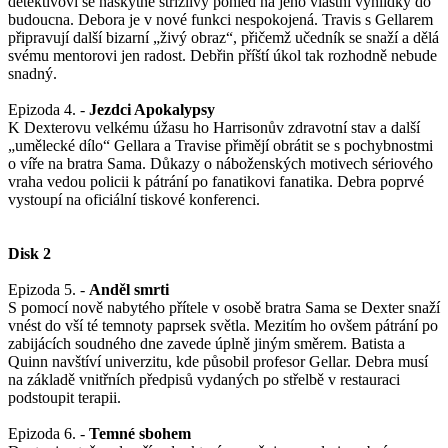
detektivovi se naskytne střízlivý pohled na jeho vlastní vyhlídky do
budoucna. Debora je v nové funkci nespokojená. Travis s Gellarem
připravují další bizarní „živý obraz“, přičemž učedník se snaží a dělá
svému mentorovi jen radost. Debřin příští úkol tak rozhodně nebude
snadný.
Epizoda 4. -
Jezdci Apokalypsy
K Dexterovu velkému úžasu ho Harrisonův zdravotní stav a další
„umělecké dílo“ Gellara a Travise přimějí obrátit se s pochybnostmi
o víře na bratra Sama. Důkazy o náboženských motivech sériového
vraha vedou policii k pátrání po fanatikovi fanatika. Debra poprvé
vystoupí na oficiální tiskové konferenci.
Disk 2
Epizoda 5. -
Anděl smrti
S pomocí nově nabytého přítele v osobě bratra Sama se Dexter snaží
vnést do vší té temnoty paprsek světla. Mezitím ho ovšem pátrání po
zabijácích soudného dne zavede úplně jiným směrem. Batista a
Quinn navštíví univerzitu, kde působil profesor Gellar. Debra musí
na základě vnitřních předpisů vydaných po střelbě v restauraci
podstoupit terapii.
Epizoda 6. -
Temné sbohem