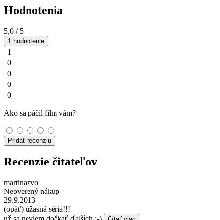
Hodnotenia
5,0
/ 5
1 hodnotenie
1
0
0
0
0
Ako sa páčil film vám?
Pridať recenziu
Recenzie čitateľov
martinazvo
Neoverený nákup
29.9.2013
(opäť) úžasná séria!!!
už sa neviem dočkať ďalších :-)
Čítať viac