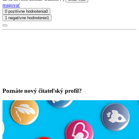
reagovať
0 pozitívne hodnotenia
0
1 negatívne hodnotenie
1
Poznáte nový čitateľský profil?