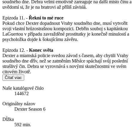
soudného dne. Debra velmi emotivně zareaguje na další místo činu a
uvědomí si, že je na bratrovi až příliš závislá.
Epizoda 11. -
Řekni to mé ruce
Pokud chce Dexter dopadnout Vrahy soudného dne, musí vytvořit
svoji vlastní hrůzostrašnou kompozici. Debřin souboj s kapitánkou
LaGuertou v případu zavražděné prostitutky je konečně minulostí a
psycholožka dojde k šokujícímu závěru.
Epizoda 12. -
Konec světa
Dexter a miamská policie svedou závod s časem, aby chytili Vrahy
soudného dne dřív, než se zatměním Měsíce spáchají svůj poslední
strašlivý čin. Debra se vyrovnává s novými skutečnostmi ve svém
citovém životě.
Čítať viac
Naše katalógové číslo
144672
Originálny názov
Dexter Season 6
Dĺžka
592 min.