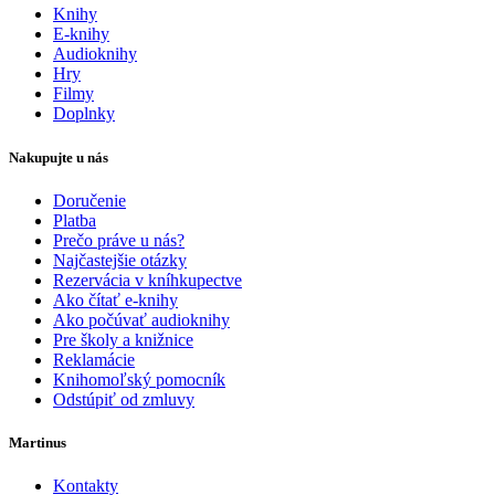
Knihy
E-knihy
Audioknihy
Hry
Filmy
Doplnky
Nakupujte u nás
Doručenie
Platba
Prečo práve u nás?
Najčastejšie otázky
Rezervácia v kníhkupectve
Ako čítať e-knihy
Ako počúvať audioknihy
Pre školy a knižnice
Reklamácie
Knihomoľský pomocník
Odstúpiť od zmluvy
Martinus
Kontakty