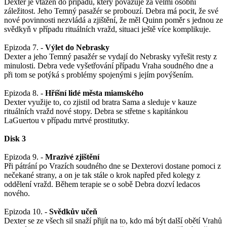
Dexter je vtažen do případu, který považuje za velmi osobní
záležitost. Jeho Temný pasažér se probouzí. Debra má pocit, že své
nové povinnosti nezvládá a zjištění, že měl Quinn poměr s jednou ze
svědkyň v případu rituálních vražd, situaci ještě více komplikuje.
Epizoda 7. -
Výlet do Nebrasky
Dexter a jeho Temný pasažér se vydají do Nebrasky vyřešit resty z
minulosti. Debra vede vyšetřování případu Vraha soudného dne a
při tom se potýká s problémy spojenými s jejím povýšením.
Epizoda 8. -
Hříšní lidé města miamského
Dexter využije to, co zjistil od bratra Sama a sleduje v kauze
rituálních vražd nové stopy. Debra se střetne s kapitánkou
LaGuertou v případu mrtvé prostitutky.
Disk 3
Epizoda 9. -
Mrazivé zjištění
Při pátrání po Vrazích soudného dne se Dexterovi dostane pomoci z
nečekané strany, a on je tak stále o krok napřed před kolegy z
oddělení vražd. Během terapie se o sobě Debra dozví ledacos
nového.
Epizoda 10. -
Svědkův učeň
Dexter se ze všech sil snaží přijít na to, kdo má být další obětí Vrahů