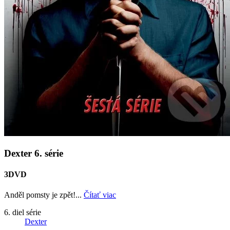
Dexter 6. série
3DVD
Anděl pomsty je zpět!...
Čítať viac
6. diel série
Dexter