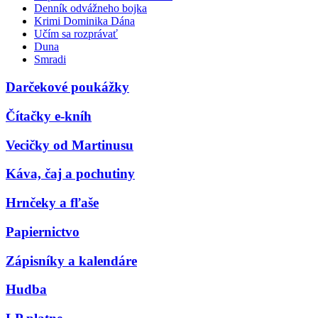
Denník odvážneho bojka
Krimi Dominika Dána
Učím sa rozprávať
Duna
Smradi
Darčekové poukážky
Čítačky e-kníh
Vecičky od Martinusu
Káva, čaj a pochutiny
Hrnčeky a fľaše
Papiernictvo
Zápisníky a kalendáre
Hudba