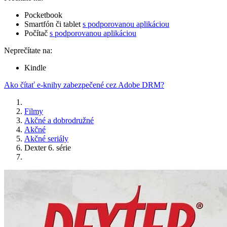
Pocketbook
Smartfón či tablet
s podporovanou aplikáciou
Počítač
s podporovanou aplikáciou
Neprečítate na:
Kindle
Ako čítať e-knihy zabezpečené cez Adobe DRM?
Filmy
Akčné a dobrodružné
Akčné
Akčné seriály
Dexter 6. série