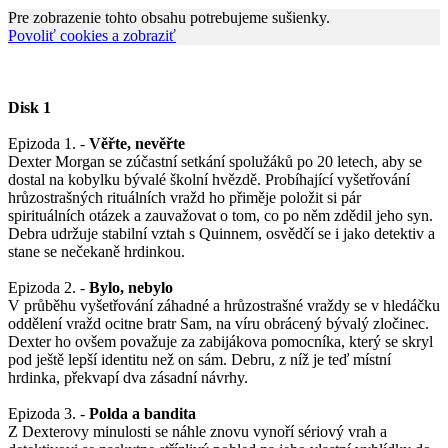
Pre zobrazenie tohto obsahu potrebujeme sušienky.
Povoliť cookies a zobraziť
Disk 1
Epizoda 1. -
Věřte, nevěřte
Dexter Morgan se zúčastní setkání spolužáků po 20 letech, aby se
dostal na kobylku bývalé školní hvězdě. Probíhající vyšetřování
hrůzostrašných rituálních vražd ho přiměje položit si pár
spirituálních otázek a zauvažovat o tom, co po něm zdědil jeho syn.
Debra udržuje stabilní vztah s Quinnem, osvědčí se i jako detektiv a
stane se nečekaně hrdinkou.
Epizoda 2. -
Bylo, nebylo
V průběhu vyšetřování záhadné a hrůzostrašné vraždy se v hledáčku
oddělení vražd ocitne bratr Sam, na víru obrácený bývalý zločinec.
Dexter ho ovšem považuje za zabijákova pomocníka, který se skryl
pod ještě lepší identitu než on sám. Debru, z níž je teď místní
hrdinka, překvapí dva zásadní návrhy.
Epizoda 3. -
Polda a bandita
Z Dexterovy minulosti se náhle znovu vynoří sériový vrah a