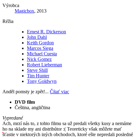
Výrobca
Magicbox
, 2013
Réžia
Ernest R. Dickerson
John Dahl
Keith Gordon
Marcos Siega
Michael Cuesta
Nick Gomez
Robert Lieberman
Steve Shill
Tim Hunter
Tony Goldwyn
Anděl pomsty je zpět!...
Čítať viac
DVD film
Čeština, angličtina
Vypredané
Ach, mrzí nás to, z tohto filmu sa už predali všetky kusy a nemáme
ho na sklade my ani distribútor :( Teoreticky však môžete mať
šťastie v niektorých iných obchodoch, ktoré ešte nepredali posledné