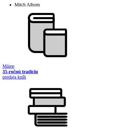
Mitch Albom
Máme
35-ročnú tradíciu
predaja kníh