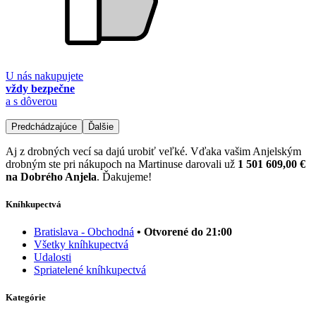
U nás nakupujete
vždy bezpečne
a s dôverou
Predchádzajúce
Ďalšie
Aj z drobných vecí sa dajú urobiť veľké. Vďaka vašim Anjelským
drobným ste pri nákupoch na Martinuse darovali už
1 501 609,00 €
na Dobrého Anjela
. Ďakujeme!
Kníhkupectvá
Bratislava - Obchodná
• Otvorené do 21:00
Všetky kníhkupectvá
Udalosti
Spriatelené kníhkupectvá
Kategórie