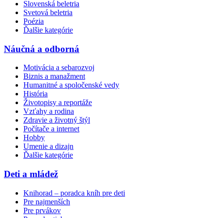
Slovenská beletria
Svetová beletria
Poézia
Ďalšie kategórie
Náučná a odborná
Motivácia a sebarozvoj
Biznis a manažment
Humanitné a spoločenské vedy
História
Životopisy a reportáže
Vzťahy a rodina
Zdravie a životný štýl
Počítače a internet
Hobby
Umenie a dizajn
Ďalšie kategórie
Deti a mládež
Knihorad – poradca kníh pre deti
Pre najmenších
Pre prvákov