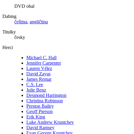
DVD obal
Dabing
čeština
,
angličtina
Titulky
česky
Herci
Michael C. Hall
Jennifer Carpenter
Lauren Vélez
David Zayas
James Remar
C.S. Lee
Julie Benz
Desmond Harrington
Christina Robinson
Preston Bailey
Geoff Pierson
Erik King
Luke Andrew Kruntchev
David Ramsey
Evan George Kruntchev