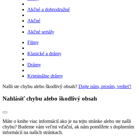
Akčné a dobrodružné
Akčné
Akčné seriály
Filmy
Klasické a drámy
Drámy
Kriminálne drámy
Našli ste chybu alebo škodlivý obsah?
Dajte nám, prosím, vedieť!
Nahlásiť chybu alebo škodlivý obsah
Máte o knihe viac informácií ako je na tejto stránke alebo ste našli
chybu? Budeme vám veľmi vďační, ak nám pomôžete s doplnením
informácií na našich stránkach.