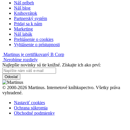
Náš príbeh
Náš blog
Knihovrátok
Partnerský systém
Pridaj sa k nám
Marketing
Náš labák
Prehlásenie o cookies
Vyhlásenie o prístupnosti
Martinus je certifikovaný B Corp
Nerobíme rozdiely
Najlepšie novinky sú tie knižné. Získajte ich ako prví:
Odoslať
© 2000-2026 Martinus. Internetové kníhkupectvo. Všetky práva
vyhradené.
Nastaviť cookies
Ochrana súkromia
Obchodné podmienky