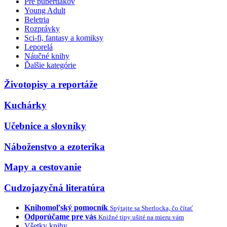
Pre pubertiakov
Young Adult
Beletria
Rozprávky
Sci-fi, fantasy a komiksy
Leporelá
Náučné knihy
Ďalšie kategórie
Životopisy a reportáže
Kuchárky
Učebnice a slovníky
Náboženstvo a ezoterika
Mapy a cestovanie
Cudzojazyčná literatúra
Knihomoľský pomocník
Spýtajte sa Sherlocka, čo čítať
Odporúčame pre vás
Knižné tipy ušité na mieru vám
Všetky knihy