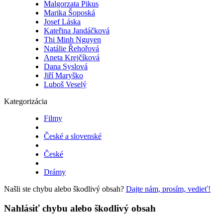
Malgorzata Pikus
Marika Šoposká
Josef Láska
Kateřina Jandáčková
Thi Minh Nguyen
Natálie Řehořová
Aneta Krejčíková
Dana Syslová
Jiří Maryško
Luboš Veselý
Kategorizácia
Filmy
České a slovenské
České
Drámy
Našli ste chybu alebo škodlivý obsah?
Dajte nám, prosím, vedieť!
Nahlásiť chybu alebo škodlivý obsah