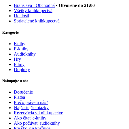
Bratislava - Obchodná
• Otvorené do 21:00
Všetky kníhkupectvá
Udalosti
Spriatelené kníhkupectvá
Kategórie
Knihy
E-knihy
Audioknihy
Hry
Filmy
Doplnky
Nakupujte u nás
Doručenie
Platba
Prečo práve u nás?
Najčastejšie otázky
Rezervácia v kníhkupectve
Ako čítať e-knihy
Ako počúvať audioknihy
Pre školy a knižnice