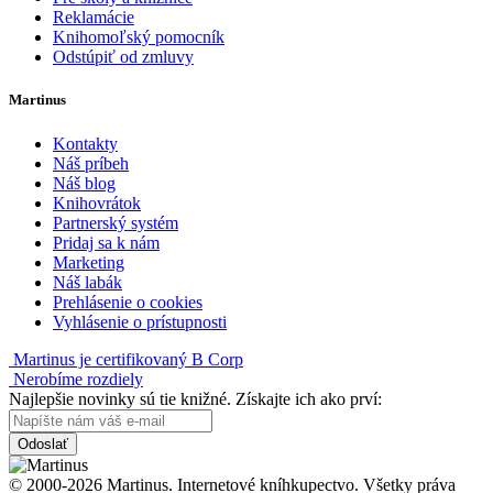
Reklamácie
Knihomoľský pomocník
Odstúpiť od zmluvy
Martinus
Kontakty
Náš príbeh
Náš blog
Knihovrátok
Partnerský systém
Pridaj sa k nám
Marketing
Náš labák
Prehlásenie o cookies
Vyhlásenie o prístupnosti
Martinus je certifikovaný B Corp
Nerobíme rozdiely
Najlepšie novinky sú tie knižné. Získajte ich ako prví:
Odoslať
© 2000-2026 Martinus. Internetové kníhkupectvo. Všetky práva