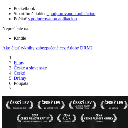
Pocketbook
Smartfón či tablet
s podporovanou aplikáciou
Počítač
s podporovanou aplikáciou
Neprečítate na:
Kindle
Ako čítať e-knihy zabezpečené cez Adobe DRM?
Filmy
České a slovenské
České
Drámy
Poupata