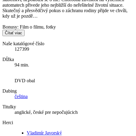
automatech přivede jeho nejbližší do neřešitelné životní situace.
Skutečný a přesvědčivý pokus o záchranu rodiny přijde ve chvíli,
kdy už je pozdě…
Bonusy: Film o filmu, fotky
Čítať viac
Naše katalógové číslo
127399
Dĺžka
94 min.
DVD obal
Dabing
čeština
Titulky
anglické, české pre nepočujúcich
Herci
Vladimír Javorský