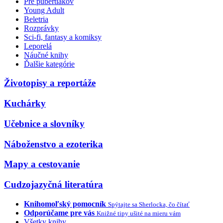
Pre pubertiakov
Young Adult
Beletria
Rozprávky
Sci-fi, fantasy a komiksy
Leporelá
Náučné knihy
Ďalšie kategórie
Životopisy a reportáže
Kuchárky
Učebnice a slovníky
Náboženstvo a ezoterika
Mapy a cestovanie
Cudzojazyčná literatúra
Knihomoľský pomocník
Spýtajte sa Sherlocka, čo čítať
Odporúčame pre vás
Knižné tipy ušité na mieru vám
Všetky knihy