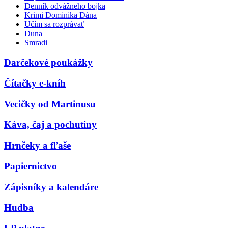
Denník odvážneho bojka
Krimi Dominika Dána
Učím sa rozprávať
Duna
Smradi
Darčekové poukážky
Čítačky e-kníh
Vecičky od Martinusu
Káva, čaj a pochutiny
Hrnčeky a fľaše
Papiernictvo
Zápisníky a kalendáre
Hudba