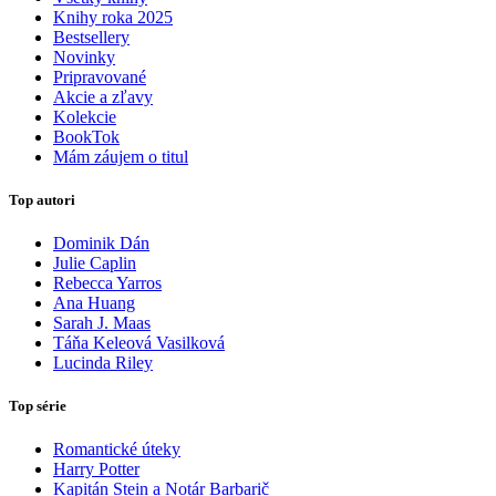
Knihy roka 2025
Bestsellery
Novinky
Pripravované
Akcie a zľavy
Kolekcie
BookTok
Mám záujem o titul
Top autori
Dominik Dán
Julie Caplin
Rebecca Yarros
Ana Huang
Sarah J. Maas
Táňa Keleová Vasilková
Lucinda Riley
Top série
Romantické úteky
Harry Potter
Kapitán Stein a Notár Barbarič