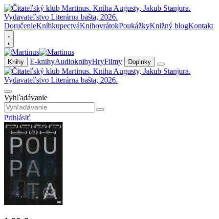
Doručenie
Kníhkupectvá
Knihovrátok
Poukážky
Knižný blog
Kontakt
E-knihy
Audioknihy
Hry
Filmy
Knihy
Doplnky
Vyhľadávanie
Prihlásiť