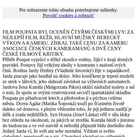
Pre zobrazenie tohto obsahu potrebujeme sušienky.
Povoliť cookies a zobraziť
FILM POUPATA BYL OCENĚN ČTYŘMI ČESKÝMI LVY: ZA
NEJLEPŠÍ FILM, REŽII, HLAVNÍ MUŽSKÝ HERECKÝ
VÝKON A KAMERU. ZÍSKAL TAKÉ CENU ZA KAMERU
ASOCIACE ČESKÝCH KAMERAMANŮ A DVĚ CENY
ČESKÉ FILMOVÉ KRITIKY.
Příběh Poupat vypráví o těžké zkoušce rodiny, žijící v kraji drsných
pravidel. Postavy žijí velkými ideály v kontrastu s malostí svých
činů. Rodina Jardy Hrdiny (Vladimír Javorský) žije v zapadákově.
Jarda pracuje jako hradlař na dráze. Jeho koníčkem je lepení modelů
ze sirek v láhvích, jeho slabostí závislost na výherních automatech.
Jardova žena Kamila (Malgorzata Pikus) uklízí nádražní toalety a sní
o tom, že spolu se svými vrstevnicemi secvičí spartakiádní skladbu
Poupata po pětadvaceti letech a předvedou ji s pýchou celému
městu. Dcera Agáta (Marika Šoposká) touží po šťastném životě
daleko od domova, s plným vědomím toho, že její jedinou nadějí je
útěk a zrada nejbližších. Syn Honza (Josef Láska) věří v sílu lásky
bez ohledu na okolnosti, za jakých se zrodila. Kamila hledí s jistotou
do budoucna a ve své naivitě si nehodlá připustit bídu dnešního dne.
Jediný Jarda ví, že svět ani sebe nezmění. Vědom si svého
slabošství, nepokouší se o nic. Chorobná závislost na výherních