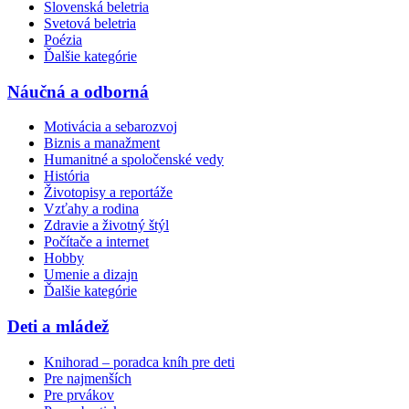
Slovenská beletria
Svetová beletria
Poézia
Ďalšie kategórie
Náučná a odborná
Motivácia a sebarozvoj
Biznis a manažment
Humanitné a spoločenské vedy
História
Životopisy a reportáže
Vzťahy a rodina
Zdravie a životný štýl
Počítače a internet
Hobby
Umenie a dizajn
Ďalšie kategórie
Deti a mládež
Knihorad – poradca kníh pre deti
Pre najmenších
Pre prvákov