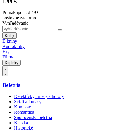
1,99 €
Pri nákupe nad 49 €
poštovné zadarmo
Vyhľadávanie
Knihy
E-knihy
Audioknihy
Hry
Filmy
Doplnky
Beletria
Detektívky, trilery a horory
Sci-fi a fantasy
Komiksy
Romantika
Spoločenská beletria
Klasika
Historické