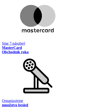
Sme 7-násobný
MasterCard
Obchodník roka
Organizujeme
množstvo besied