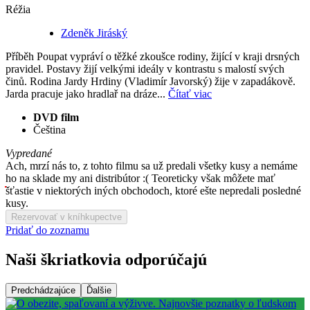
Réžia
Zdeněk Jiráský
Příběh Poupat vypráví o těžké zkoušce rodiny, žijící v kraji drsných
pravidel. Postavy žijí velkými ideály v kontrastu s malostí svých
činů. Rodina Jardy Hrdiny (Vladimír Javorský) žije v zapadákově.
Jarda pracuje jako hradlař na dráze...
Čítať viac
DVD film
Čeština
Vypredané
Ach, mrzí nás to, z tohto filmu sa už predali všetky kusy a nemáme
ho na sklade my ani distribútor :( Teoreticky však môžete mať
šťastie v niektorých iných obchodoch, ktoré ešte nepredali posledné
kusy.
Rezervovať v kníhkupectve
Pridať do zoznamu
Naši škriatkovia odporúčajú
Predchádzajúce
Ďalšie