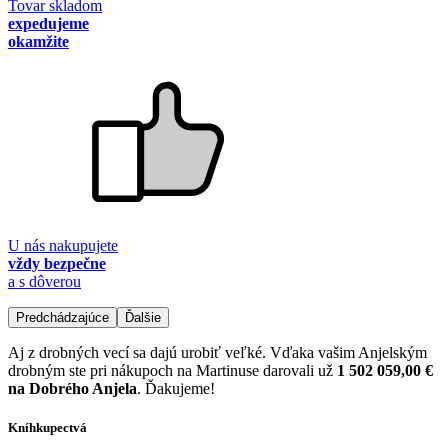
Tovar skladom
expedujeme
okamžite
U nás nakupujete
vždy bezpečne
a s dôverou
Predchádzajúce
Ďalšie
Aj z drobných vecí sa dajú urobiť veľké. Vďaka vašim Anjelským
drobným ste pri nákupoch na Martinuse darovali už
1 502 059,00 €
na Dobrého Anjela
. Ďakujeme!
Kníhkupectvá