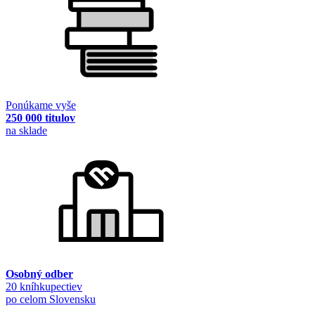
Ponúkame vyše
250 000 titulov
na sklade
Osobný odber
20 kníhkupectiev
po celom Slovensku