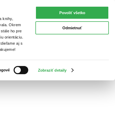
Povoliť všetko
a knihy,
ovala. Okrem
Odmietnuť
stále ho pre
u orientáciu.
dieľame aj s
Ďakujeme!
ngové
Zobraziť detaily