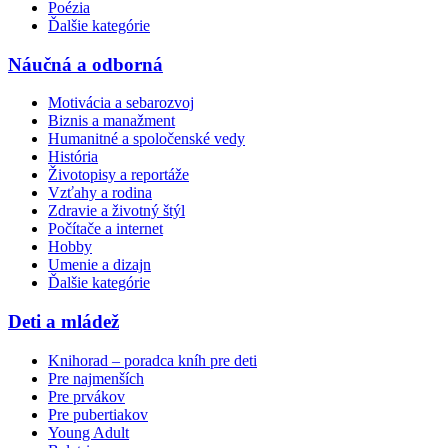
Poézia
Ďalšie kategórie
Náučná a odborná
Motivácia a sebarozvoj
Biznis a manažment
Humanitné a spoločenské vedy
História
Životopisy a reportáže
Vzťahy a rodina
Zdravie a životný štýl
Počítače a internet
Hobby
Umenie a dizajn
Ďalšie kategórie
Deti a mládež
Knihorad – poradca kníh pre deti
Pre najmenších
Pre prvákov
Pre pubertiakov
Young Adult