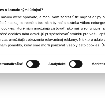
es a kontaktnými údajmi?
našom webe správate, a mohli vám zobraziť tie najlepšie tipy n
é sú naozaj potrebné a bez nich by naša stránka vôbec nefung
 cookies, ktoré nám umožňujú zisťovať, ako náš web funguje, a 
ačné cookies nám dovoľujú prispôsobovať stránku pre vašu lepši
zas umožňujú zobrazenie relevantnej reklamy. Niektoré údaje z
y nám pomohlo, keby sme mohli používať všetky tieto cookies. 
ersonalizačné
Analytické
Marketi