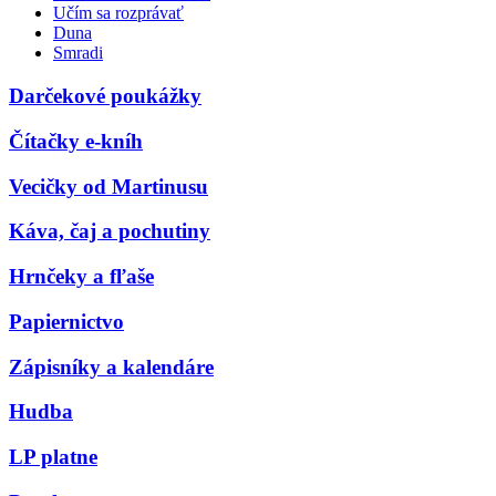
Učím sa rozprávať
Duna
Smradi
Darčekové poukážky
Čítačky e-kníh
Vecičky od Martinusu
Káva, čaj a pochutiny
Hrnčeky a fľaše
Papiernictvo
Zápisníky a kalendáre
Hudba
LP platne