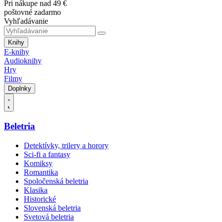
Pri nákupe nad 49 €
poštovné zadarmo
Vyhľadávanie
Knihy
E-knihy
Audioknihy
Hry
Filmy
Doplnky
Beletria
Detektívky, trilery a horory
Sci-fi a fantasy
Komiksy
Romantika
Spoločenská beletria
Klasika
Historické
Slovenská beletria
Svetová beletria