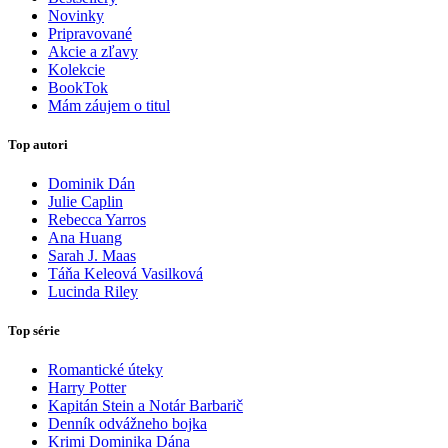
Novinky
Pripravované
Akcie a zľavy
Kolekcie
BookTok
Mám záujem o titul
Top autori
Dominik Dán
Julie Caplin
Rebecca Yarros
Ana Huang
Sarah J. Maas
Táňa Keleová Vasilková
Lucinda Riley
Top série
Romantické úteky
Harry Potter
Kapitán Stein a Notár Barbarič
Denník odvážneho bojka
Krimi Dominika Dána