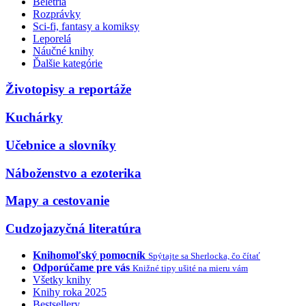
Beletria
Rozprávky
Sci-fi, fantasy a komiksy
Leporelá
Náučné knihy
Ďalšie kategórie
Životopisy a reportáže
Kuchárky
Učebnice a slovníky
Náboženstvo a ezoterika
Mapy a cestovanie
Cudzojazyčná literatúra
Knihomoľský pomocník
Spýtajte sa Sherlocka, čo čítať
Odporúčame pre vás
Knižné tipy ušité na mieru vám
Všetky knihy
Knihy roka 2025
Bestsellery