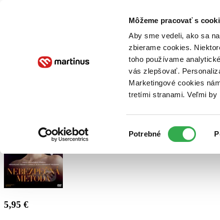
Doručenie
Kníhkupectvá
Knihovrátok
Poukážky
Knižný blog
Kontakt
Môžeme pracovať s cooki
Aby sme vedeli, ako sa na 
zbierame cookies. Niektor
E-knihy
Audioknihy
Hry
Filmy
Knihy
Doplnky
toho používame analytické
vás zlepšovať. Personaliz
Vyhľadávanie
Marketingové cookies nám 
tretími stranami. Veľmi b
Prihlásiť
Výber
Potrebné
P
súhlasu
5,95 €