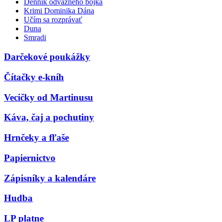
Denník odvážneho bojka
Krimi Dominika Dána
Učím sa rozprávať
Duna
Smradi
Darčekové poukážky
Čítačky e-kníh
Vecičky od Martinusu
Káva, čaj a pochutiny
Hrnčeky a fľaše
Papiernictvo
Zápisníky a kalendáre
Hudba
LP platne