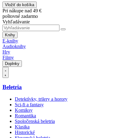
Vložiť do košíka
Pri nákupe nad 49 €
poštovné zadarmo
Vyhľadávanie
Knihy
E-knihy
Audioknihy
Hry
Filmy
Doplnky
Beletria
Detektívky, trilery a horory
Sci-fi a fantasy
Komiksy
Romantika
Spoločenská beletria
Klasika
Historické
Slovenská beletria