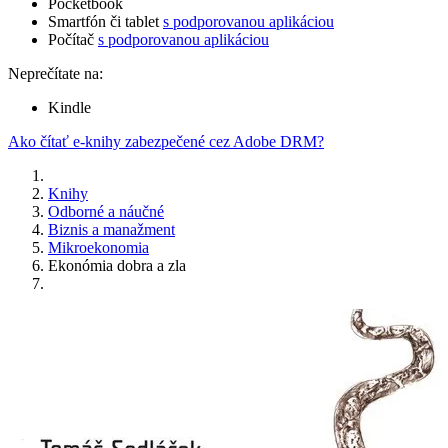
Pocketbook
Smartfón či tablet
s podporovanou aplikáciou
Počítač
s podporovanou aplikáciou
Neprečítate na:
Kindle
Ako čítať e-knihy zabezpečené cez Adobe DRM?
Knihy
Odborné a náučné
Biznis a manažment
Mikroekonomia
Ekonómia dobra a zla