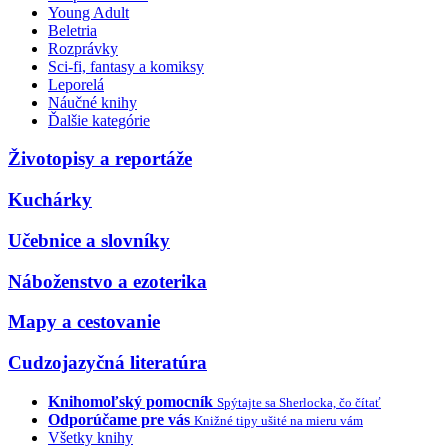
Young Adult
Beletria
Rozprávky
Sci-fi, fantasy a komiksy
Leporelá
Náučné knihy
Ďalšie kategórie
Životopisy a reportáže
Kuchárky
Učebnice a slovníky
Náboženstvo a ezoterika
Mapy a cestovanie
Cudzojazyčná literatúra
Knihomoľský pomocník
Spýtajte sa Sherlocka, čo čítať
Odporúčame pre vás
Knižné tipy ušité na mieru vám
Všetky knihy