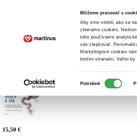
Doručenie
Kníhkupectvá
Knihovrátok
Poukážky
Knižný blog
Kontakt
Môžeme pracovať s cooki
Aby sme vedeli, ako sa na 
zbierame cookies. Niektor
E-knihy
Audioknihy
Hry
Filmy
Knihy
Doplnky
toho používame analytické
vás zlepšovať. Personaliz
Vyhľadávanie
Marketingové cookies nám 
tretími stranami. Veľmi b
Prihlásiť
Výber
Potrebné
P
súhlasu
15,50 €