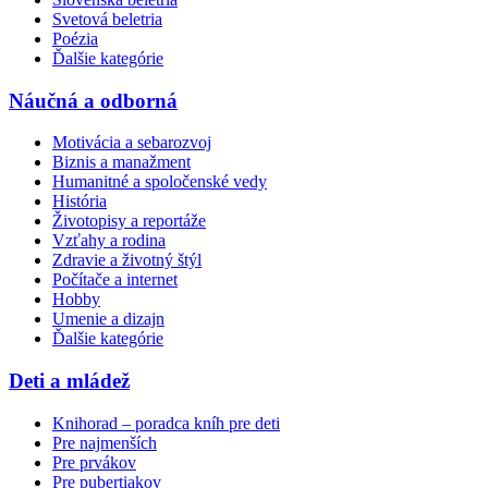
Svetová beletria
Poézia
Ďalšie kategórie
Náučná a odborná
Motivácia a sebarozvoj
Biznis a manažment
Humanitné a spoločenské vedy
História
Životopisy a reportáže
Vzťahy a rodina
Zdravie a životný štýl
Počítače a internet
Hobby
Umenie a dizajn
Ďalšie kategórie
Deti a mládež
Knihorad – poradca kníh pre deti
Pre najmenších
Pre prvákov
Pre pubertiakov