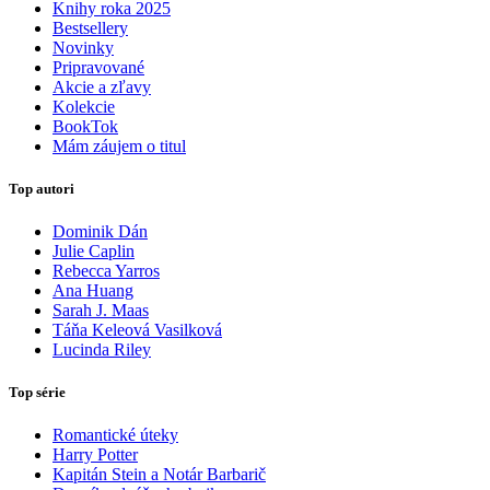
Knihy roka 2025
Bestsellery
Novinky
Pripravované
Akcie a zľavy
Kolekcie
BookTok
Mám záujem o titul
Top autori
Dominik Dán
Julie Caplin
Rebecca Yarros
Ana Huang
Sarah J. Maas
Táňa Keleová Vasilková
Lucinda Riley
Top série
Romantické úteky
Harry Potter
Kapitán Stein a Notár Barbarič