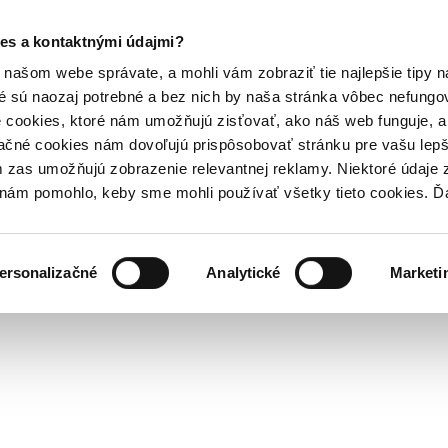
es a kontaktnými údajmi?
našom webe správate, a mohli vám zobraziť tie najlepšie tipy n
é sú naozaj potrebné a bez nich by naša stránka vôbec nefung
 cookies, ktoré nám umožňujú zisťovať, ako náš web funguje, a 
ačné cookies nám dovoľujú prispôsobovať stránku pre vašu lepši
zas umožňujú zobrazenie relevantnej reklamy. Niektoré údaje z
y nám pomohlo, keby sme mohli používať všetky tieto cookies. 
ersonalizačné
Analytické
Marketi