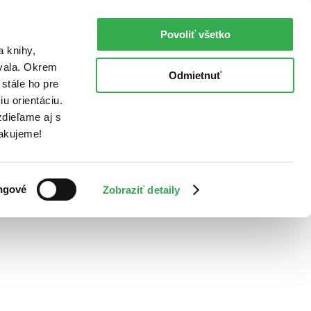
Povoliť všetko
a knihy,
ovala. Okrem
Odmietnuť
stále ho pre
u orientáciu.
dieľame aj s
Ďakujeme!
ngové
Zobraziť detaily