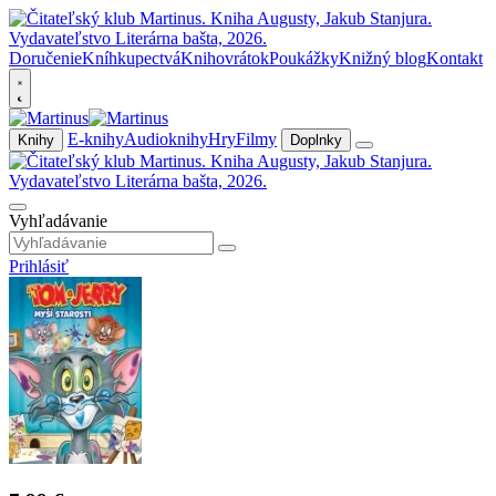
Doručenie
Kníhkupectvá
Knihovrátok
Poukážky
Knižný blog
Kontakt
E-knihy
Audioknihy
Hry
Filmy
Knihy
Doplnky
Vyhľadávanie
Prihlásiť