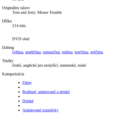
Originálny názov
Tom and Jerry: Mouse Trouble
Dĺžka
214 min.
DVD obal
Dabing
čeština
,
angličtina
,
rumunčina
,
ruština
,
turečtina
,
gréčtina
Titulky
české, anglické pro neslyšící, rumunské, ruské
Kategorizácia
Filmy
Rodinné, animované a detské
Detské
Animované rozprávky