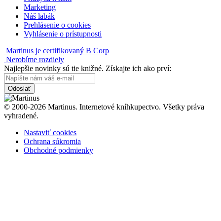
Marketing
Náš labák
Prehlásenie o cookies
Vyhlásenie o prístupnosti
Martinus je certifikovaný B Corp
Nerobíme rozdiely
Najlepšie novinky sú tie knižné. Získajte ich ako prví:
Odoslať
© 2000-2026 Martinus. Internetové kníhkupectvo. Všetky práva
vyhradené.
Nastaviť cookies
Ochrana súkromia
Obchodné podmienky