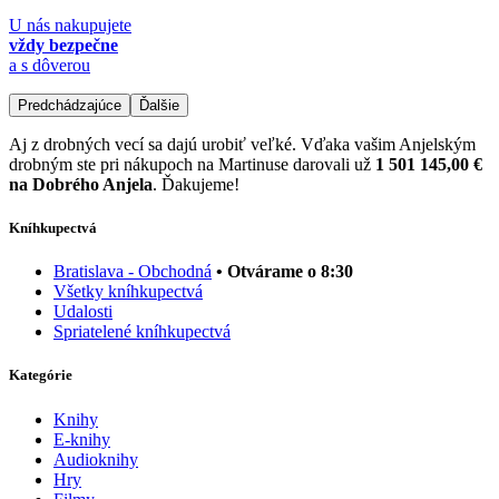
U nás nakupujete
vždy bezpečne
a s dôverou
Predchádzajúce
Ďalšie
Aj z drobných vecí sa dajú urobiť veľké. Vďaka vašim Anjelským
drobným ste pri nákupoch na Martinuse darovali už
1 501 145,00 €
na Dobrého Anjela
. Ďakujeme!
Kníhkupectvá
Bratislava - Obchodná
• Otvárame o 8:30
Všetky kníhkupectvá
Udalosti
Spriatelené kníhkupectvá
Kategórie
Knihy
E-knihy
Audioknihy
Hry