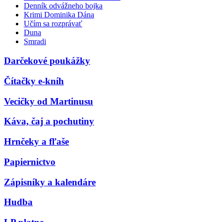
Denník odvážneho bojka
Krimi Dominika Dána
Učím sa rozprávať
Duna
Smradi
Darčekové poukážky
Čítačky e-kníh
Vecičky od Martinusu
Káva, čaj a pochutiny
Hrnčeky a fľaše
Papiernictvo
Zápisníky a kalendáre
Hudba