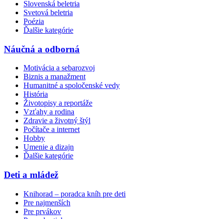
Slovenská beletria
Svetová beletria
Poézia
Ďalšie kategórie
Náučná a odborná
Motivácia a sebarozvoj
Biznis a manažment
Humanitné a spoločenské vedy
História
Životopisy a reportáže
Vzťahy a rodina
Zdravie a životný štýl
Počítače a internet
Hobby
Umenie a dizajn
Ďalšie kategórie
Deti a mládež
Knihorad – poradca kníh pre deti
Pre najmenších
Pre prvákov