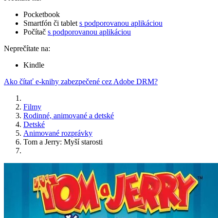
Pocketbook
Smartfón či tablet
s podporovanou aplikáciou
Počítač
s podporovanou aplikáciou
Neprečítate na:
Kindle
Ako čítať e-knihy zabezpečené cez Adobe DRM?
Filmy
Rodinné, animované a detské
Detské
Animované rozprávky
Tom a Jerry: Myší starosti