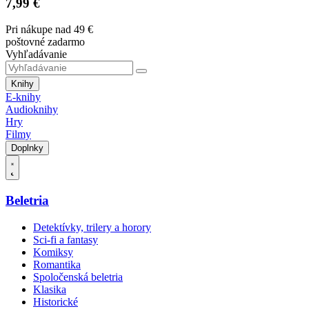
7,99 €
Pri nákupe nad 49 €
poštovné zadarmo
Vyhľadávanie
Knihy
E-knihy
Audioknihy
Hry
Filmy
Doplnky
Beletria
Detektívky, trilery a horory
Sci-fi a fantasy
Komiksy
Romantika
Spoločenská beletria
Klasika
Historické