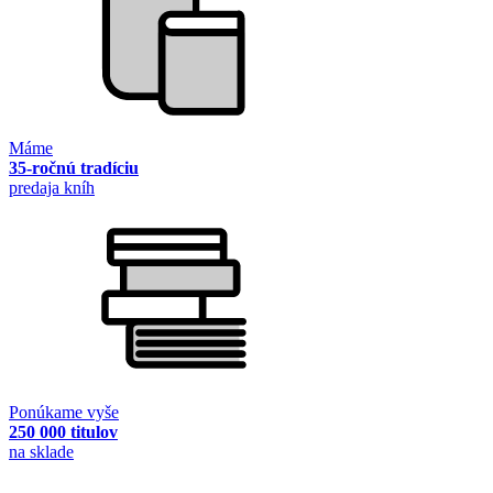
Máme
35-ročnú tradíciu
predaja kníh
Ponúkame vyše
250 000 titulov
na sklade