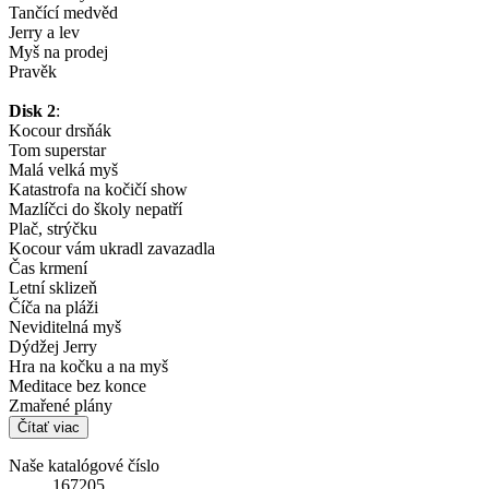
Tančící medvěd
Jerry a lev
Myš na prodej
Pravěk
Disk 2
:
Kocour drsňák
Tom superstar
Malá velká myš
Katastrofa na kočičí show
Mazlíčci do školy nepatří
Plač, strýčku
Kocour vám ukradl zavazadla
Čas krmení
Letní sklizeň
Číča na pláži
Neviditelná myš
Dýdžej Jerry
Hra na kočku a na myš
Meditace bez konce
Zmařené plány
Čítať viac
Naše katalógové číslo
167205