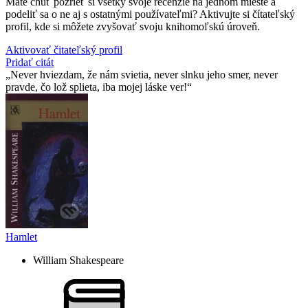
Máte chuť pozrieť si všetky svoje recenzie na jednom mieste a
podeliť sa o ne aj s ostatnými používateľmi? Aktivujte si čítateľský
profil, kde si môžete zvyšovať svoju knihomoľskú úroveň.
Aktivovať čitateľský profil
Pridať citát
Never hviezdam, že nám svietia, never slnku jeho smer, never
pravde, čo lož splieta, iba mojej láske ver!
Hamlet
William Shakespeare