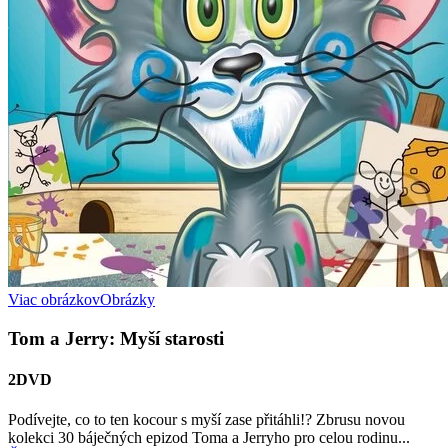
Viac obrázkov
Obrázky
Tom a Jerry: Myší starosti
2DVD
Podívejte, co to ten kocour s myší zase přitáhli!? Zbrusu novou
kolekci 30 báječných epizod Toma a Jerryho pro celou rodinu...