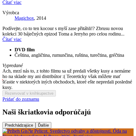
Čítať viac
Výrobca
Magicbox
, 2014
Podívejte, co to ten kocour s myší zase přitáhli!? Zbrusu novou
kolekci 30 báječných epizod Toma a Jerryho pro celou rodinu...
Čítať viac
DVD film
Čeština, angličtina, rumunčina, ruština, turečtina, gréčtina
Vypredané
Ach, mrzí nás to, z tohto filmu sa už predali všetky kusy a nemáme
ho na sklade my ani distribútor :( Teoreticky však môžete mať
šťastie v niektorých iných obchodoch, ktoré ešte nepredali posledné
kusy.
Rezervovať v kníhkupectve
Pridať do zoznamu
Naši škriatkovia odporúčajú
Predchádzajúce
Ďalšie