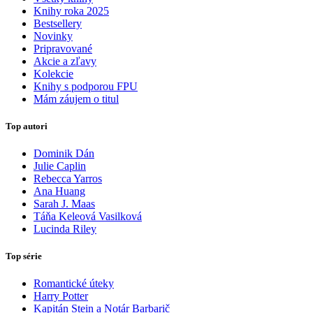
Knihy roka 2025
Bestsellery
Novinky
Pripravované
Akcie a zľavy
Kolekcie
Knihy s podporou FPU
Mám záujem o titul
Top autori
Dominik Dán
Julie Caplin
Rebecca Yarros
Ana Huang
Sarah J. Maas
Táňa Keleová Vasilková
Lucinda Riley
Top série
Romantické úteky
Harry Potter
Kapitán Stein a Notár Barbarič