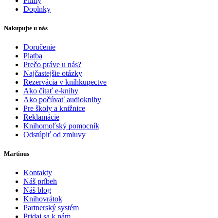
Filmy
Doplnky
Nakupujte u nás
Doručenie
Platba
Prečo práve u nás?
Najčastejšie otázky
Rezervácia v kníhkupectve
Ako čítať e-knihy
Ako počúvať audioknihy
Pre školy a knižnice
Reklamácie
Knihomoľský pomocník
Odstúpiť od zmluvy
Martinus
Kontakty
Náš príbeh
Náš blog
Knihovrátok
Partnerský systém
Pridaj sa k nám