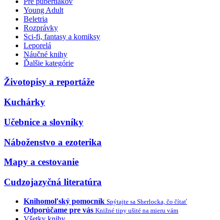
Pre pubertiakov
Young Adult
Beletria
Rozprávky
Sci-fi, fantasy a komiksy
Leporelá
Náučné knihy
Ďalšie kategórie
Životopisy a reportáže
Kuchárky
Učebnice a slovníky
Náboženstvo a ezoterika
Mapy a cestovanie
Cudzojazyčná literatúra
Knihomoľský pomocník
Spýtajte sa Sherlocka, čo čítať
Odporúčame pre vás
Knižné tipy ušité na mieru vám
Všetky knihy