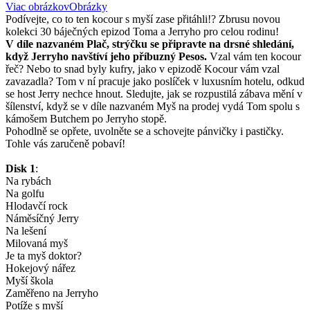
Viac obrázkov
Obrázky
Podívejte, co to ten kocour s myší zase přitáhli!? Zbrusu novou
kolekci 30 báječných epizod Toma a Jerryho pro celou rodinu!
V díle nazvaném Plač, strýčku se připravte na drsné shledání,
když Jerryho navštíví jeho příbuzný Pesos.
Vzal vám ten kocour
řeč? Nebo to snad byly kufry, jako v epizodě Kocour vám vzal
zavazadla? Tom v ní pracuje jako poslíček v luxusním hotelu, odkud
se host Jerry nechce hnout. Sledujte, jak se rozpustilá zábava mění v
šílenství, když se v díle nazvaném Myš na prodej vydá Tom spolu s
kámošem Butchem po Jerryho stopě.
Pohodlně se opřete, uvolněte se a schovejte pánvičky i pastičky.
Tohle vás zaručeně pobaví!
Disk 1
:
Na rybách
Na golfu
Hlodavčí rock
Náměsíčný Jerry
Na lešení
Milovaná myš
Je ta myš doktor?
Hokejový nářez
Myší škola
Zaměřeno na Jerryho
Potíže s myší