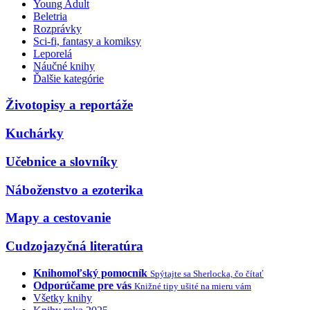
Young Adult
Beletria
Rozprávky
Sci-fi, fantasy a komiksy
Leporelá
Náučné knihy
Ďalšie kategórie
Životopisy a reportáže
Kuchárky
Učebnice a slovníky
Náboženstvo a ezoterika
Mapy a cestovanie
Cudzojazyčná literatúra
Knihomoľský pomocník
Spýtajte sa Sherlocka, čo čítať
Odporúčame pre vás
Knižné tipy ušité na mieru vám
Všetky knihy