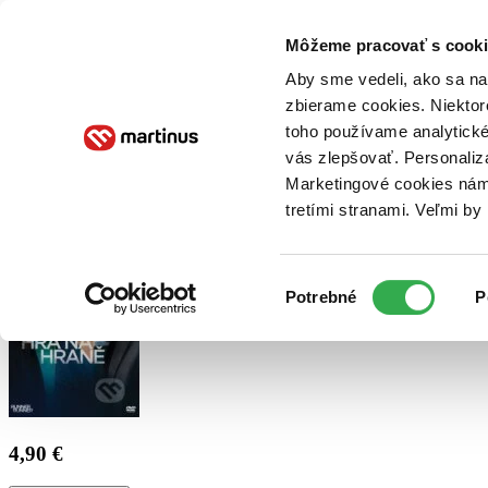
Doručenie
Kníhkupectvá
Knihovrátok
Poukážky
Knižný blog
Kontakt
Môžeme pracovať s cooki
Aby sme vedeli, ako sa na 
zbierame cookies. Niektor
E-knihy
Audioknihy
Hry
Filmy
Knihy
Doplnky
toho používame analytické
vás zlepšovať. Personaliz
Vyhľadávanie
Marketingové cookies nám 
tretími stranami. Veľmi b
Prihlásiť
Výber
Potrebné
P
súhlasu
4,90 €