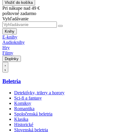
Vložiť do košíka
Pri nákupe nad 49 €
poštovné zadarmo
Vyhľadávanie
Knihy
E-knihy
Audioknihy
Hry
Filmy
Doplnky
Beletria
Detektívky, trilery a horory
Sci-fi a fantasy
Komiksy
Romantika
Spoločenská beletria
Klasika
Historické
Slovenská beletria