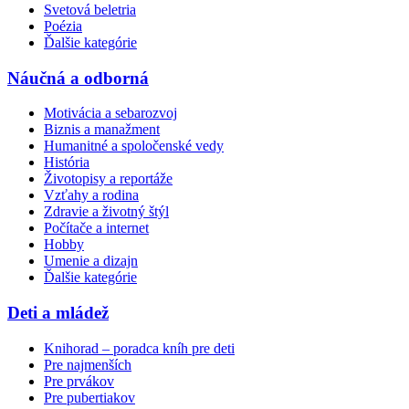
Svetová beletria
Poézia
Ďalšie kategórie
Náučná a odborná
Motivácia a sebarozvoj
Biznis a manažment
Humanitné a spoločenské vedy
História
Životopisy a reportáže
Vzťahy a rodina
Zdravie a životný štýl
Počítače a internet
Hobby
Umenie a dizajn
Ďalšie kategórie
Deti a mládež
Knihorad – poradca kníh pre deti
Pre najmenších
Pre prvákov
Pre pubertiakov