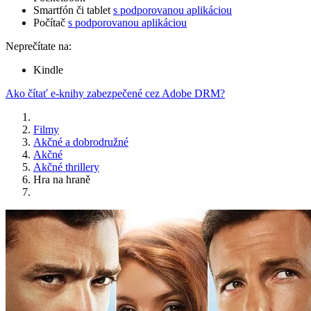
Smartfón či tablet
s podporovanou aplikáciou
Počítač
s podporovanou aplikáciou
Neprečítate na:
Kindle
Ako čítať e-knihy zabezpečené cez Adobe DRM?
Filmy
Akčné a dobrodružné
Akčné
Akčné thrillery
Hra na hraně