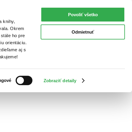
Povoliť všetko
a knihy,
ovala. Okrem
Odmietnuť
stále ho pre
u orientáciu.
dieľame aj s
Ďakujeme!
ngové
Zobraziť detaily