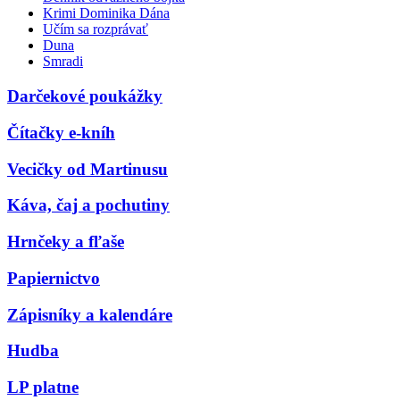
Krimi Dominika Dána
Učím sa rozprávať
Duna
Smradi
Darčekové poukážky
Čítačky e-kníh
Vecičky od Martinusu
Káva, čaj a pochutiny
Hrnčeky a fľaše
Papiernictvo
Zápisníky a kalendáre
Hudba
LP platne