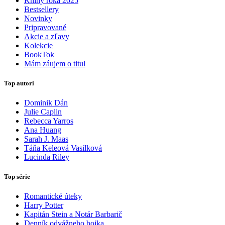
Knihy roka 2025
Bestsellery
Novinky
Pripravované
Akcie a zľavy
Kolekcie
BookTok
Mám záujem o titul
Top autori
Dominik Dán
Julie Caplin
Rebecca Yarros
Ana Huang
Sarah J. Maas
Táňa Keleová Vasilková
Lucinda Riley
Top série
Romantické úteky
Harry Potter
Kapitán Stein a Notár Barbarič
Denník odvážneho bojka