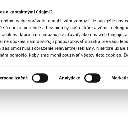
es a kontaktnými údajmi?
našom webe správate, a mohli vám zobraziť tie najlepšie tipy n
é sú naozaj potrebné a bez nich by naša stránka vôbec nefung
 cookies, ktoré nám umožňujú zisťovať, ako náš web funguje, a 
ačné cookies nám dovoľujú prispôsobovať stránku pre vašu lepši
zas umožňujú zobrazenie relevantnej reklamy. Niektoré údaje z
y nám pomohlo, keby sme mohli používať všetky tieto cookies. 
ersonalizačné
Analytické
Marketi