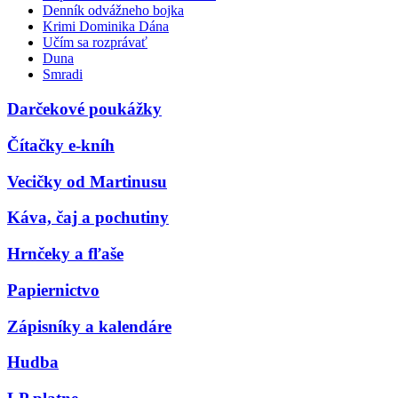
Denník odvážneho bojka
Krimi Dominika Dána
Učím sa rozprávať
Duna
Smradi
Darčekové poukážky
Čítačky e-kníh
Vecičky od Martinusu
Káva, čaj a pochutiny
Hrnčeky a fľaše
Papiernictvo
Zápisníky a kalendáre
Hudba