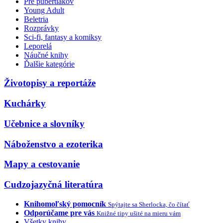
Pre pubertiakov
Young Adult
Beletria
Rozprávky
Sci-fi, fantasy a komiksy
Leporelá
Náučné knihy
Ďalšie kategórie
Životopisy a reportáže
Kuchárky
Učebnice a slovníky
Náboženstvo a ezoterika
Mapy a cestovanie
Cudzojazyčná literatúra
Knihomoľský pomocník
Spýtajte sa Sherlocka, čo čítať
Odporúčame pre vás
Knižné tipy ušité na mieru vám
Všetky knihy