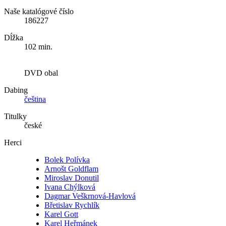
Naše katalógové číslo
186227
Dĺžka
102 min.
DVD obal
Dabing
čeština
Titulky
české
Herci
Bolek Polívka
Arnošt Goldflam
Miroslav Donutil
Ivana Chýlková
Dagmar Veškrnová-Havlová
Břetislav Rychlík
Karel Gott
Karel Heřmánek