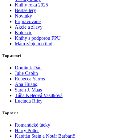
Knihy roka 2025
Bestsellery
Novinky
Pripravované
Akcie a zľavy
Kolekcie
Knihy s podporou FPU
Mám záujem o titul
Top autori
Dominik Dán
Julie Caplin
Rebecca Yarros
Ana Huang
Sarah J. Maas
Táňa Keleová Vasilková
Lucinda Riley
Top série
Romantické úteky
Harry Potter
Kapitán Stein a Notár Barbarič