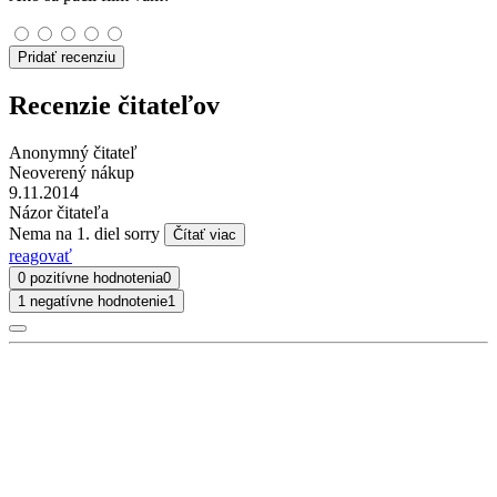
Pridať recenziu
Recenzie čitateľov
Anonymný čitateľ
Neoverený nákup
9.11.2014
Názor čitateľa
Nema na 1. diel sorry
Čítať viac
reagovať
0 pozitívne hodnotenia
0
1 negatívne hodnotenie
1