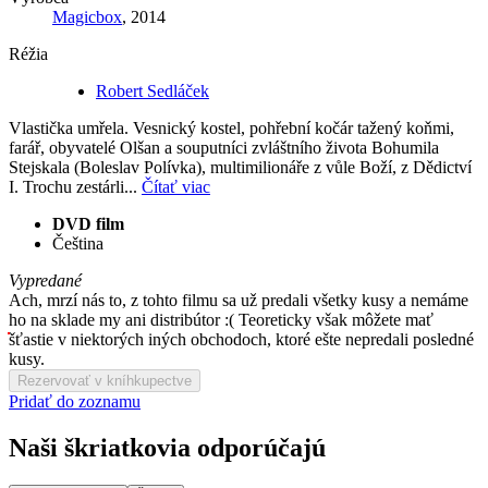
Magicbox
, 2014
Réžia
Robert Sedláček
Vlastička umřela. Vesnický kostel, pohřební kočár tažený koňmi,
farář, obyvatelé Olšan a souputníci zvláštního života Bohumila
Stejskala (Boleslav Polívka), multimilionáře z vůle Boží, z Dědictví
I. Trochu zestárli...
Čítať viac
DVD film
Čeština
Vypredané
Ach, mrzí nás to, z tohto filmu sa už predali všetky kusy a nemáme
ho na sklade my ani distribútor :( Teoreticky však môžete mať
šťastie v niektorých iných obchodoch, ktoré ešte nepredali posledné
kusy.
Rezervovať v kníhkupectve
Pridať do zoznamu
Naši škriatkovia odporúčajú