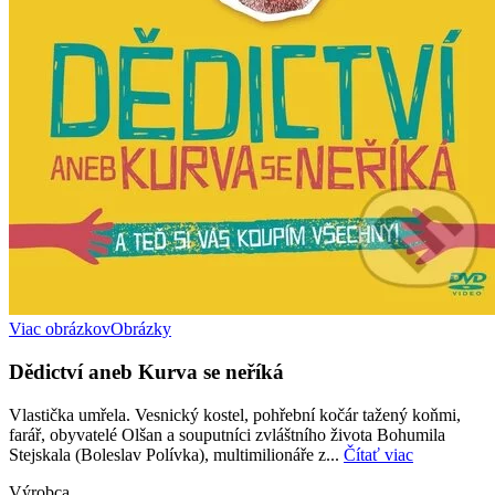
Viac obrázkov
Obrázky
Dědictví aneb Kurva se neříká
Vlastička umřela. Vesnický kostel, pohřební kočár tažený koňmi,
farář, obyvatelé Olšan a souputníci zvláštního života Bohumila
Stejskala (Boleslav Polívka), multimilionáře z...
Čítať viac
Výrobca