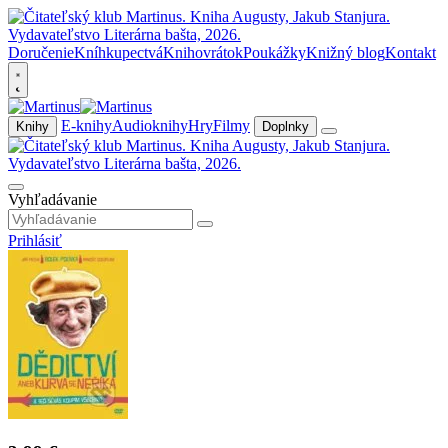
Doručenie
Kníhkupectvá
Knihovrátok
Poukážky
Knižný blog
Kontakt
E-knihy
Audioknihy
Hry
Filmy
Knihy
Doplnky
Vyhľadávanie
Prihlásiť