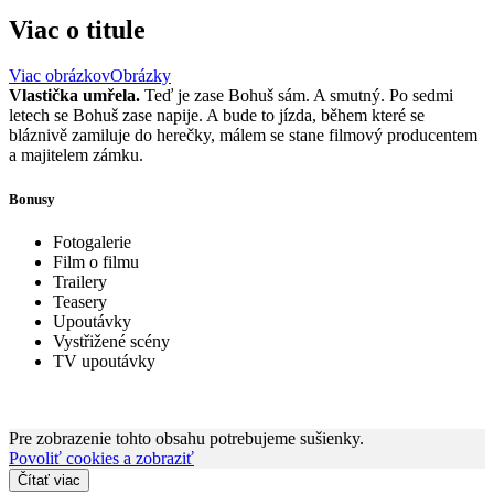
Viac o titule
Viac obrázkov
Obrázky
Vlastička umřela.
Teď je zase Bohuš sám. A smutný. Po sedmi
letech se Bohuš zase napije. A bude to jízda, během které se
bláznivě zamiluje do herečky, málem se stane filmový producentem
a majitelem zámku.
Bonusy
Fotogalerie
Film o filmu
Trailery
Teasery
Upoutávky
Vystřižené scény
TV upoutávky
Pre zobrazenie tohto obsahu potrebujeme sušienky.
Povoliť cookies a zobraziť
Čítať viac