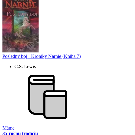
Posledný boj - Kroniky Narnie (Kniha 7)
C.S. Lewis
Máme
35-ročnú tradíciu