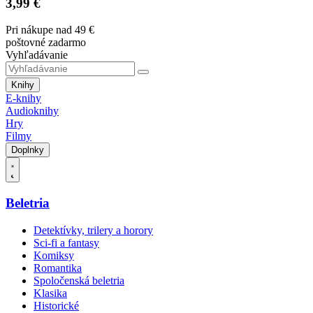
3,99 €
Pri nákupe nad 49 €
poštovné zadarmo
Vyhľadávanie
Knihy
E-knihy
Audioknihy
Hry
Filmy
Doplnky
Beletria
Detektívky, trilery a horory
Sci-fi a fantasy
Komiksy
Romantika
Spoločenská beletria
Klasika
Historické