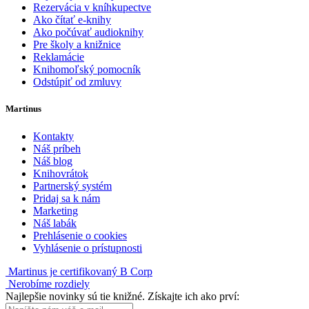
Rezervácia v kníhkupectve
Ako čítať e-knihy
Ako počúvať audioknihy
Pre školy a knižnice
Reklamácie
Knihomoľský pomocník
Odstúpiť od zmluvy
Martinus
Kontakty
Náš príbeh
Náš blog
Knihovrátok
Partnerský systém
Pridaj sa k nám
Marketing
Náš labák
Prehlásenie o cookies
Vyhlásenie o prístupnosti
Martinus je certifikovaný B Corp
Nerobíme rozdiely
Najlepšie novinky sú tie knižné. Získajte ich ako prví: