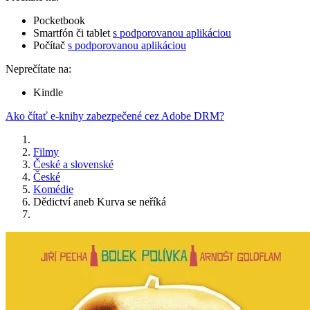
Pocketbook
Smartfón či tablet
s podporovanou aplikáciou
Počítač
s podporovanou aplikáciou
Neprečítate na:
Kindle
Ako čítať e-knihy zabezpečené cez Adobe DRM?
Filmy
České a slovenské
České
Komédie
Dědictví aneb Kurva se neříká