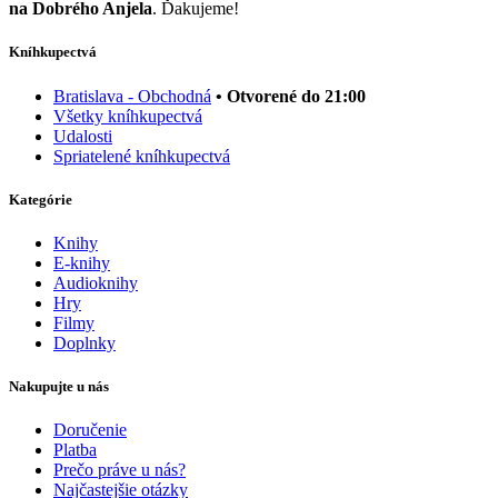
na Dobrého Anjela
. Ďakujeme!
Kníhkupectvá
Bratislava - Obchodná
• Otvorené do 21:00
Všetky kníhkupectvá
Udalosti
Spriatelené kníhkupectvá
Kategórie
Knihy
E-knihy
Audioknihy
Hry
Filmy
Doplnky
Nakupujte u nás
Doručenie
Platba
Prečo práve u nás?
Najčastejšie otázky