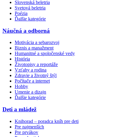
Slovenská beletria
Svetová beletria
Poézia
Ďalšie kategórie
Náučná a odborná
Motivácia a sebarozvoj
Biznis a manažment
Humanitné a spoločenské vedy
História
Životopisy a reportáže
Vzťahy a rodina
Zdravie a životný štýl
Počítače a internet
Hobby
Umenie a dizajn
Ďalšie kategórie
Deti a mládež
Knihorad – poradca kníh pre deti
Pre najmenších
Pre prvákov