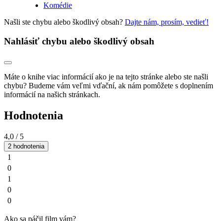
Komédie
Našli ste chybu alebo škodlivý obsah?
Dajte nám, prosím, vedieť!
Nahlásiť chybu alebo škodlivý obsah
Máte o knihe viac informácií ako je na tejto stránke alebo ste našli
chybu? Budeme vám veľmi vďační, ak nám pomôžete s doplnením
informácií na našich stránkach.
Hodnotenia
4,0
/ 5
2 hodnotenia
1
0
1
0
0
Ako sa páčil film vám?