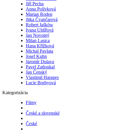
Jiří Pecha
Anna Polívková
Marian Roden
Jitka Čvančarová
Robert Jašków
Ivana Uhlířová
Jan Novotný
Milan Lasica
Hana Křížková
Michal Pavlata
Josef Kuhn
Jaromír Dulava
Pavel Zatloukal
Jan Čenský
Vlastimil Harapes
Lucie Borhyová
Kategorizácia
Filmy
České a slovenské
České