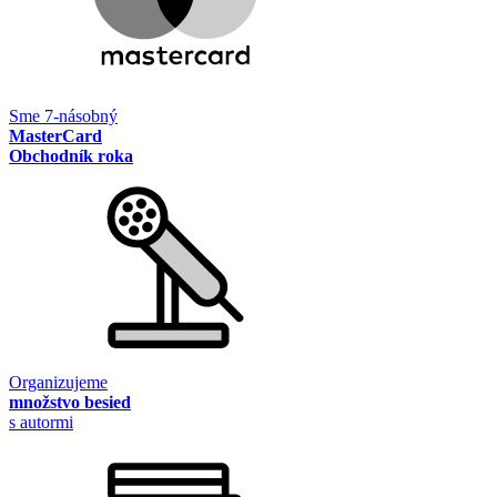
Sme 7-násobný
MasterCard
Obchodník roka
Organizujeme
množstvo besied
s autormi