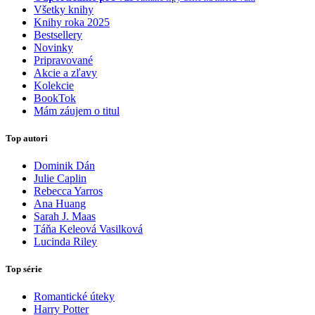
Všetky knihy
Knihy roka 2025
Bestsellery
Novinky
Pripravované
Akcie a zľavy
Kolekcie
BookTok
Mám záujem o titul
Top autori
Dominik Dán
Julie Caplin
Rebecca Yarros
Ana Huang
Sarah J. Maas
Táňa Keleová Vasilková
Lucinda Riley
Top série
Romantické úteky
Harry Potter