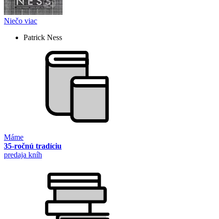
Niečo viac
Patrick Ness
Máme
35-ročnú tradíciu
predaja kníh