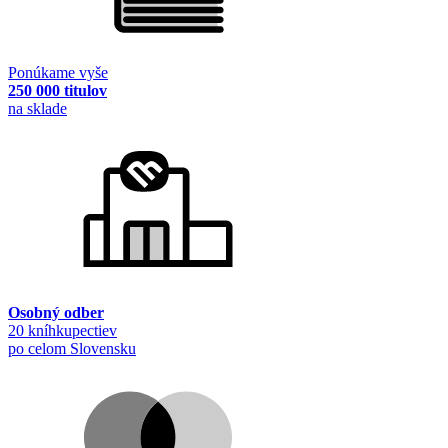
Ponúkame vyše
250 000 titulov
na sklade
Osobný odber
20 kníhkupectiev
po celom Slovensku