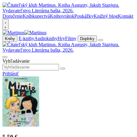
Doručenie
Kníhkupectvá
Knihovrátok
Poukážky
Knižný blog
Kontakt
E-knihy
Audioknihy
Hry
Filmy
Knihy
Doplnky
Vyhľadávanie
Prihlásiť
5,50 €