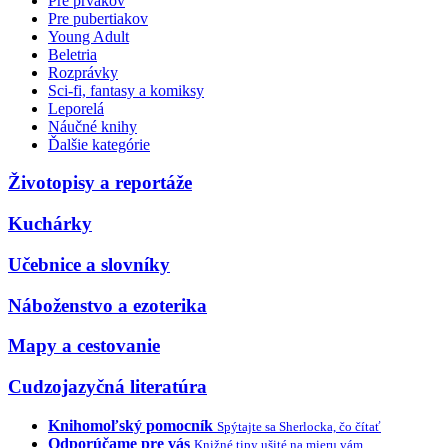
Pre prvákov
Pre pubertiakov
Young Adult
Beletria
Rozprávky
Sci-fi, fantasy a komiksy
Leporelá
Náučné knihy
Ďalšie kategórie
Životopisy a reportáže
Kuchárky
Učebnice a slovníky
Náboženstvo a ezoterika
Mapy a cestovanie
Cudzojazyčná literatúra
Knihomoľský pomocník
Spýtajte sa Sherlocka, čo čítať
Odporúčame pre vás
Knižné tipy ušité na mieru vám