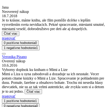
Jana
Neoverený nákup
18.7.2018
Je to krásne, máme knihu, ale film pomôže dcérke s lepším
vysvetlením sveta nevidiacich. Pekné spracovanie, miestami smutné,
miestami veselé, dobrodružstvo pre deti ale aj dospelých.
Čítať viac
reagovať
0 pozitívne hodnotenia
0
1 negatívne hodnotenie
1
Veronika Pizano
Overený nákup
10.6.2016
Vyborny doplnok ku kniham o Mimi a Lize
Mimi a Liza u syna zabodovali a dozaduje sa ich neustale. Vecer
potom citame knizky o Mimi a Lize. Spracovanie je pohladenim pre
dusu. Pomale, farebne a obsahovo bohate. Trochu mi nesedia hlasy
dievcatiek, nie su az tak velmi autenticke, ale zvykla som si a detom
je to asi jedno.
Čítať viac
reagovať
1 pozitívne hodnotenie
1
0 negatívne hodnotenia
0