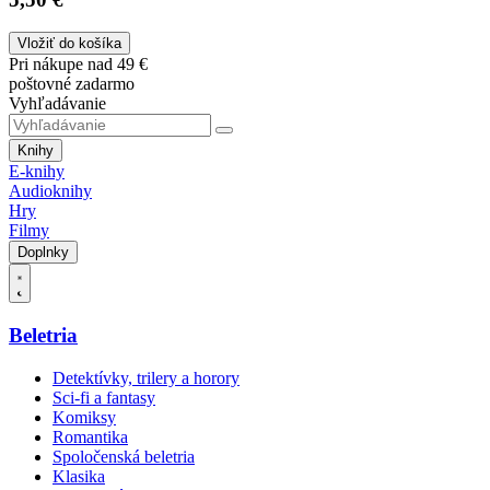
Vložiť do košíka
Pri nákupe nad 49 €
poštovné zadarmo
Vyhľadávanie
Knihy
E-knihy
Audioknihy
Hry
Filmy
Doplnky
Beletria
Detektívky, trilery a horory
Sci-fi a fantasy
Komiksy
Romantika
Spoločenská beletria
Klasika