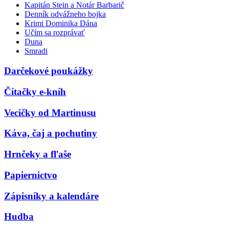
Kapitán Stein a Notár Barbarič
Denník odvážneho bojka
Krimi Dominika Dána
Učím sa rozprávať
Duna
Smradi
Darčekové poukážky
Čítačky e-kníh
Vecičky od Martinusu
Káva, čaj a pochutiny
Hrnčeky a fľaše
Papiernictvo
Zápisníky a kalendáre
Hudba