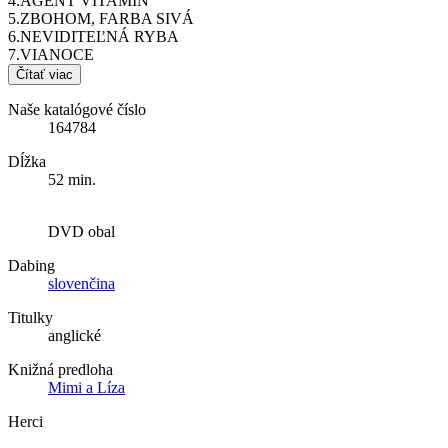
4.AGENT VITAMÍN
5.ZBOHOM, FARBA SIVÁ
6.NEVIDITEĽNÁ RYBA
7.VIANOCE
Čítať viac
Naše katalógové číslo
164784
Dĺžka
52 min.
DVD obal
Dabing
slovenčina
Titulky
anglické
Knižná predloha
Mimi a Líza
Herci