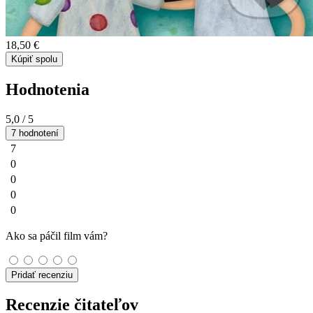
18,50 €
Kúpiť spolu
Hodnotenia
5,0
/ 5
7 hodnotení
7
0
0
0
0
Ako sa páčil film vám?
Pridať recenziu
Recenzie čitateľov