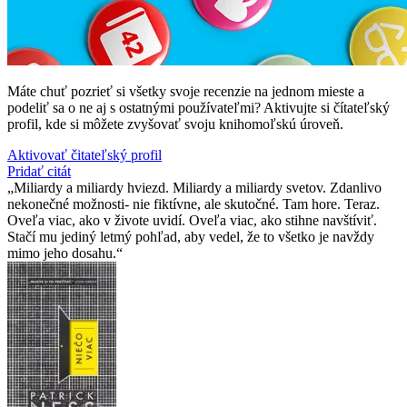
Máte chuť pozrieť si všetky svoje recenzie na jednom mieste a
podeliť sa o ne aj s ostatnými používateľmi? Aktivujte si čítateľský
profil, kde si môžete zvyšovať svoju knihomoľskú úroveň.
Aktivovať čitateľský profil
Pridať citát
Miliardy a miliardy hviezd. Miliardy a miliardy svetov. Zdanlivo
nekonečné možnosti- nie fiktívne, ale skutočné. Tam hore. Teraz.
Oveľa viac, ako v živote uvidí. Oveľa viac, ako stihne navštíviť.
Stačí mu jediný letmý pohľad, aby vedel, že to všetko je navždy
mimo jeho dosahu.