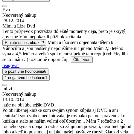
Eva
Neoverený nákup
28.12.2014
Mimi a Líza Dvd
Tento príspevok prezrádza dôležité momenty deja, preto je skrytý,
aby sme Vám nepokazili pôžitok z čítania.
Mimi a lízu sem objednala dětem k
Prajete si ho zobraziť?
Vánocům a jsou nadšený nepouštíme nic jiného.Mám 2,5 letého
syna a 4,5 letého a velká spokojenost pekně tam repují rybičky líbí
se to i nám :-) rozhodně doporučuji.
Čítať viac
reagovať
6 pozitívne hodnotenia
6
1 negatívne hodnotenie
1
mi vi
Neoverený nákup
13.10.2014
naše najobľúbenejšie DVD
Po obľúbenej knižke som svojim synom kúpila aj DVD a ani
tentokrát som vôbec neoľutovala, je rovnako pekne spravené ako
knižka a stalo sa našim veľmi obľúbeným... Mám 7 ročného a 2
ročného syna a obaja to radi a so záujmom pozerajú, neodbiehajú od
toho a keď to pustíme aj nejakej našej návšteve (nezáležiac od veku