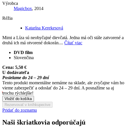
Výrobca
Magicbox
, 2014
Réžia
Katarína Kerekesová
Mimi a Líza sú neobyčajné dievčatá. Jedna má oči stále zatvorené a
druhá ich má otvorené dokorán....
Čítať viac
DVD film
Slovenčina
Cena:
5,50 €
U dodávateľa
Posielame do 24 – 29 dní
Tento produkt momentálne nemáme na sklade, ale zvyčajne vám ho
vieme zabezpečiť a odoslať do 24 – 29 dní. A posnažíme sa aj
trochu rýchlejšie!
Vložiť do košíka
Rezervovať v kníhkupectve
Pridať do zoznamu
Naši škriatkovia odporúčajú