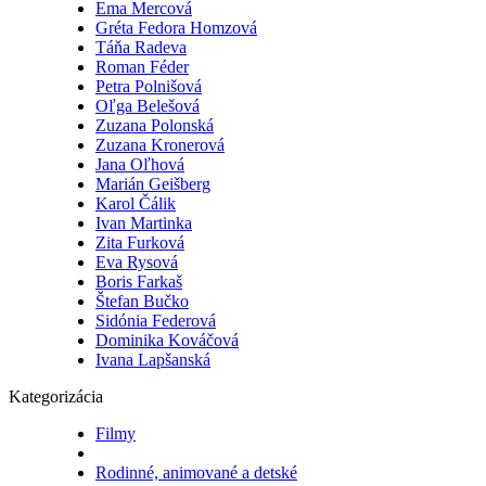
Ema Mercová
Gréta Fedora Homzová
Táňa Radeva
Roman Féder
Petra Polnišová
Oľga Belešová
Zuzana Polonská
Zuzana Kronerová
Jana Oľhová
Marián Geišberg
Karol Čálik
Ivan Martinka
Zita Furková
Eva Rysová
Boris Farkaš
Štefan Bučko
Sidónia Federová
Dominika Kováčová
Ivana Lapšanská
Kategorizácia
Filmy
Rodinné, animované a detské