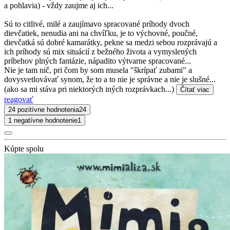
a pohlavia) - vždy zaujme aj ich...
Sú to citlivé, milé a zaujímavo spracované príhody dvoch
dievčatiek, nenudia ani na chvíľku, je to výchovné, poučné,
dievčatká sú dobré kamarátky, pekne sa medzi sebou rozprávajú a
ich príhody sú mix situácií z bežného života a vymyslených
príbehov plných fantázie, nápadito výtvarne spracované...
Nie je tam nič, pri čom by som musela "škrípať zubami" a
dovysvetlovávať synom, že to a to nie je správne a nie je slušné...
(ako sa mi stáva pri niektorých iných rozprávkach...)
Čítať viac
reagovať
24 pozitívne hodnotenia
24
1 negatívne hodnotenie
1
Kúpte spolu