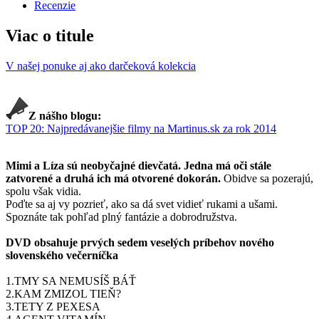
Recenzie
Viac o titule
V našej ponuke aj ako darčeková kolekcia
Z nášho blogu:
TOP 20: Najpredávanejšie filmy na Martinus.sk za rok 2014
Mimi a Líza sú neobyčajné dievčatá. Jedna má oči stále
zatvorené a druhá ich má otvorené dokorán.
Obidve sa pozerajú,
spolu však vidia.
Poďte sa aj vy pozrieť, ako sa dá svet vidieť rukami a ušami.
Spoznáte tak pohľad plný fantázie a dobrodružstva.
DVD obsahuje prvých sedem veselých príbehov nového
slovenského večerníčka
1.TMY SA NEMUSÍŠ BÁŤ
2.KAM ZMIZOL TIEŇ?
3.TETY Z PEXESA