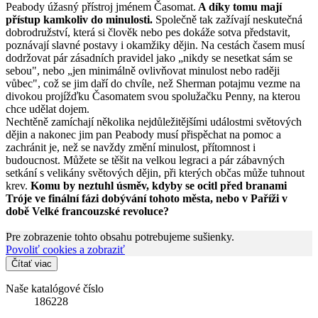
Peabody úžasný přístroj jménem Časomat.
A díky tomu mají
přístup kamkoliv do minulosti.
Společně tak zažívají neskutečná
dobrodružství, která si člověk nebo pes dokáže sotva představit,
poznávají slavné postavy i okamžiky dějin. Na cestách časem musí
dodržovat pár zásadních pravidel jako „nikdy se nesetkat sám se
sebou", nebo „jen minimálně ovlivňovat minulost nebo raději
vůbec", což se jim daří do chvíle, než Sherman potajmu vezme na
divokou projížďku Časomatem svou spolužačku Penny, na kterou
chce udělat dojem.
Nechtěně zamíchají několika nejdůležitějšími událostmi světových
dějin a nakonec jim pan Peabody musí přispěchat na pomoc a
zachránit je, než se navždy změní minulost, přítomnost i
budoucnost. Můžete se těšit na velkou legraci a pár zábavných
setkání s velikány světových dějin, při kterých občas může tuhnout
krev.
Komu by neztuhl úsměv, kdyby se ocitl před branami
Tróje ve finální fázi dobývání tohoto města, nebo v Paříži v
době Velké francouzské revoluce?
Pre zobrazenie tohto obsahu potrebujeme sušienky.
Povoliť cookies a zobraziť
Čítať viac
Naše katalógové číslo
186228