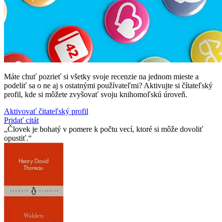
Máte chuť pozrieť si všetky svoje recenzie na jednom mieste a
podeliť sa o ne aj s ostatnými používateľmi? Aktivujte si čítateľský
profil, kde si môžete zvyšovať svoju knihomoľskú úroveň.
Aktivovať čitateľský profil
Pridať citát
Človek je bohatý v pomere k počtu vecí, ktoré si môže dovoliť
opustiť.