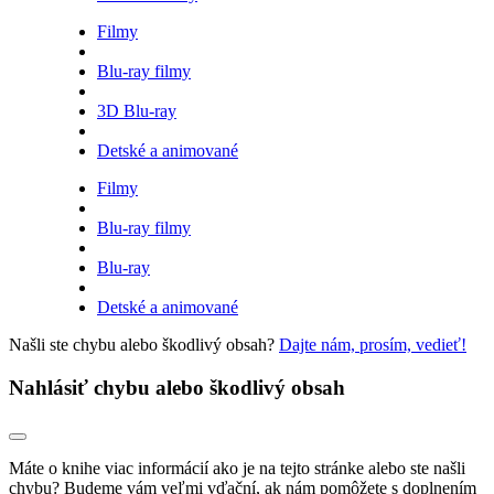
Filmy
Blu-ray filmy
3D Blu-ray
Detské a animované
Filmy
Blu-ray filmy
Blu-ray
Detské a animované
Našli ste chybu alebo škodlivý obsah?
Dajte nám, prosím, vedieť!
Nahlásiť chybu alebo škodlivý obsah
Máte o knihe viac informácií ako je na tejto stránke alebo ste našli
chybu? Budeme vám veľmi vďační, ak nám pomôžete s doplnením