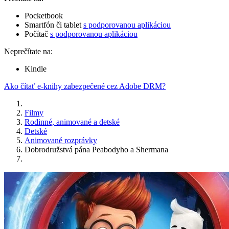
Pocketbook
Smartfón či tablet
s podporovanou aplikáciou
Počítač
s podporovanou aplikáciou
Neprečítate na:
Kindle
Ako čítať e-knihy zabezpečené cez Adobe DRM?
Filmy
Rodinné, animované a detské
Detské
Animované rozprávky
Dobrodružstvá pána Peabodyho a Shermana