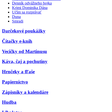
Denník odvážneho bojka
Krimi Dominika Dána
Učím sa rozprávať
Duna
Smradi
Darčekové poukážky
Čítačky e-kníh
Vecičky od Martinusu
Káva, čaj a pochutiny
Hrnčeky a fľaše
Papiernictvo
Zápisníky a kalendáre
Hudba