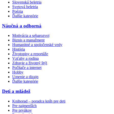
Slovenská beletria
Svetová beletria
Poézia
Ďalšie kategórie
Náučná a odborná
Motivácia a sebarozvoj
Biznis a manažment
Humanitné a spoločenské vedy
História
Životopisy a reportáže
Vzťahy a rodina
Zdravie a životný štýl
Počítače a internet
Hobby
Umenie a dizajn
Ďalšie kategórie
Deti a mládež
Knihorad – poradca kníh pre deti
Pre najmenších
Pre prvákov