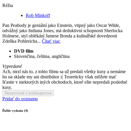
Réžia
Rob Minkoff
Pan Peabody je geniální jako Einstein, vtipný jako Oscar Wilde,
odvážný jako Indiana Jones, má deduktivní schopnosti Sherlocka
Holmese, styl oblékání Jamese Bonda a kulinářské dovednosti
Zdeňka Pohlreicha...
Čítať viac
DVD film
Slovenčina, čeština, angličtina
Vypredané
Ach, mrzí nás to, z tohto filmu sa už predali všetky kusy a nemáme
ho na sklade my ani distribútor :( Teoreticky však môžete mať
šťastie v niektorých iných obchodoch, ktoré ešte nepredali posledné
kusy.
Rezervovať v kníhkupectve
Pridať do zoznamu
Ďalšie vydania (4)