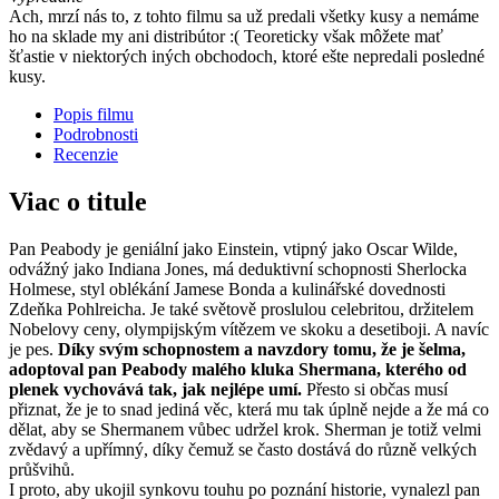
Ach, mrzí nás to, z tohto filmu sa už predali všetky kusy a nemáme
ho na sklade my ani distribútor :( Teoreticky však môžete mať
šťastie v niektorých iných obchodoch, ktoré ešte nepredali posledné
kusy.
Popis filmu
Podrobnosti
Recenzie
Viac o titule
Pan Peabody je geniální jako Einstein, vtipný jako Oscar Wilde,
odvážný jako Indiana Jones, má deduktivní schopnosti Sherlocka
Holmese, styl oblékání Jamese Bonda a kulinářské dovednosti
Zdeňka Pohlreicha. Je také světově proslulou celebritou, držitelem
Nobelovy ceny, olympijským vítězem ve skoku a desetiboji. A navíc
je pes.
Díky svým schopnostem a navzdory tomu, že je šelma,
adoptoval pan Peabody malého kluka Shermana, kterého od
plenek vychovává tak, jak nejlépe umí.
Přesto si občas musí
přiznat, že je to snad jediná věc, která mu tak úplně nejde a že má co
dělat, aby se Shermanem vůbec udržel krok. Sherman je totiž velmi
zvědavý a upřímný, díky čemuž se často dostává do různě velkých
průšvihů.
I proto, aby ukojil synkovu touhu po poznání historie, vynalezl pan