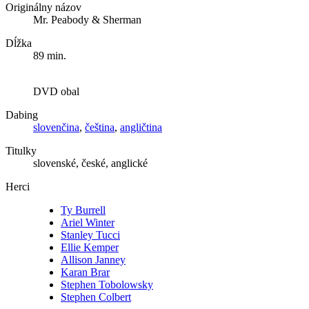
Originálny názov
Mr. Peabody & Sherman
Dĺžka
89 min.
DVD obal
Dabing
slovenčina
,
čeština
,
angličtina
Titulky
slovenské, české, anglické
Herci
Ty Burrell
Ariel Winter
Stanley Tucci
Ellie Kemper
Allison Janney
Karan Brar
Stephen Tobolowsky
Stephen Colbert