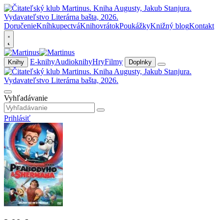
Doručenie
Kníhkupectvá
Knihovrátok
Poukážky
Knižný blog
Kontakt
E-knihy
Audioknihy
Hry
Filmy
Knihy
Doplnky
Vyhľadávanie
Prihlásiť