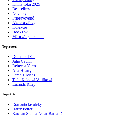
Knihy roka 2025
Bestsellery
Novinky
Pripravované
Akcie a zľavy
Kolekcie
BookTok
Mám záujem o titul
Top autori
Dominik Dán
Julie Caplin
Rebecca Yarros
Ana Huang
Sarah J. Maas
Táňa Keleová Vasilková
Lucinda Riley
Top série
Romantické úteky
Harry Potter
Kapitán Stein a Notár Barbarič