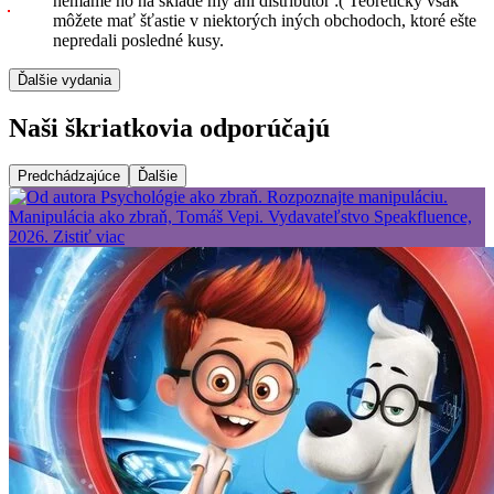
nemáme ho na sklade my ani distribútor :( Teoreticky však
môžete mať šťastie v niektorých iných obchodoch, ktoré ešte
nepredali posledné kusy.
Ďalšie vydania
Naši škriatkovia odporúčajú
Predchádzajúce
Ďalšie