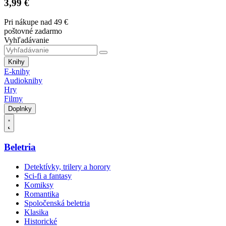
3,99 €
Pri nákupe nad 49 €
poštovné zadarmo
Vyhľadávanie
Knihy
E-knihy
Audioknihy
Hry
Filmy
Doplnky
Beletria
Detektívky, trilery a horory
Sci-fi a fantasy
Komiksy
Romantika
Spoločenská beletria
Klasika
Historické