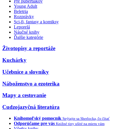
Pre pubertiakov
Young Adult
Beletria
Rozprávky
Sci-fi, fantasy a komiksy
Leporelá
Náučné knihy
Ďalšie kategórie
Životopisy a reportáže
Kuchárky
Učebnice a slovníky
Náboženstvo a ezoterika
Mapy a cestovanie
Cudzojazyčná literatúra
Knihomoľský pomocník
Spýtajte sa Sherlocka, čo čítať
Odporúčame pre vás
Knižné tipy ušité na mieru vám
Všetky knihy