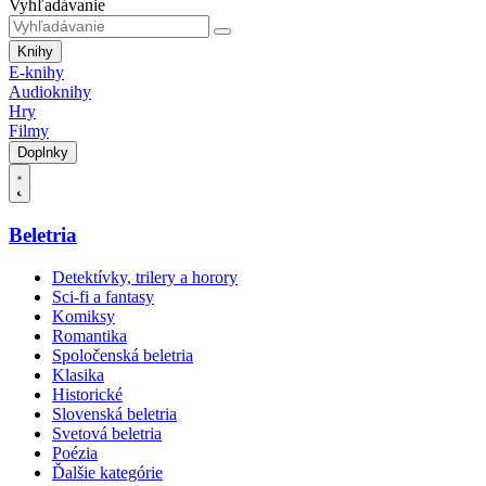
Vyhľadávanie
Knihy
E-knihy
Audioknihy
Hry
Filmy
Doplnky
Beletria
Detektívky, trilery a horory
Sci-fi a fantasy
Komiksy
Romantika
Spoločenská beletria
Klasika
Historické
Slovenská beletria
Svetová beletria
Poézia
Ďalšie kategórie