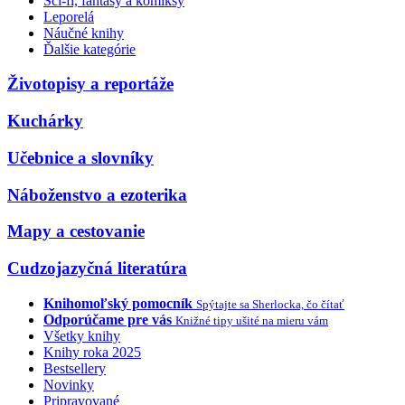
Sci-fi, fantasy a komiksy
Leporelá
Náučné knihy
Ďalšie kategórie
Životopisy a reportáže
Kuchárky
Učebnice a slovníky
Náboženstvo a ezoterika
Mapy a cestovanie
Cudzojazyčná literatúra
Knihomoľský pomocník
Spýtajte sa Sherlocka, čo čítať
Odporúčame pre vás
Knižné tipy ušité na mieru vám
Všetky knihy
Knihy roka 2025
Bestsellery
Novinky
Pripravované