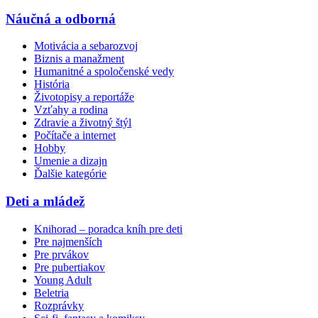
Náučná a odborná
Motivácia a sebarozvoj
Biznis a manažment
Humanitné a spoločenské vedy
História
Životopisy a reportáže
Vzťahy a rodina
Zdravie a životný štýl
Počítače a internet
Hobby
Umenie a dizajn
Ďalšie kategórie
Deti a mládež
Knihorad – poradca kníh pre deti
Pre najmenších
Pre prvákov
Pre pubertiakov
Young Adult
Beletria
Rozprávky