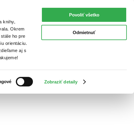
Povoliť všetko
a knihy,
ovala. Okrem
Odmietnuť
stále ho pre
u orientáciu.
dieľame aj s
Ďakujeme!
ngové
Zobraziť detaily