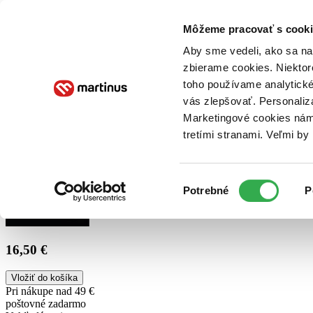
Doručenie
Kníhkupectvá
Knihovrátok
Poukážky
Knižný blog
Kontakt
Môžeme pracovať s cooki
Aby sme vedeli, ako sa na 
zbierame cookies. Niektor
E-knihy
Audioknihy
Hry
Filmy
Knihy
Doplnky
toho používame analytické
vás zlepšovať. Personaliz
Vyhľadávanie
Marketingové cookies nám 
tretími stranami. Veľmi b
Prihlásiť
Výber
Potrebné
P
súhlasu
16,50 €
Vložiť do košíka
Pri nákupe nad 49 €
poštovné zadarmo