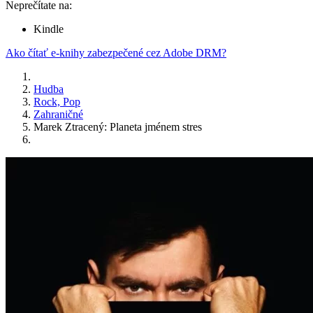
Neprečítate na:
Kindle
Ako čítať e-knihy zabezpečené cez Adobe DRM?
Hudba
Rock, Pop
Zahraničné
Marek Ztracený: Planeta jménem stres