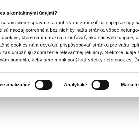
es a kontaktnými údajmi?
našom webe správate, a mohli vám zobraziť tie najlepšie tipy n
é sú naozaj potrebné a bez nich by naša stránka vôbec nefung
 cookies, ktoré nám umožňujú zisťovať, ako náš web funguje, a 
ačné cookies nám dovoľujú prispôsobovať stránku pre vašu lepši
zas umožňujú zobrazenie relevantnej reklamy. Niektoré údaje z
y nám pomohlo, keby sme mohli používať všetky tieto cookies. 
ersonalizačné
Analytické
Marketi