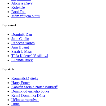
Akcie a zľavy
Kolekcie
BookTok
Mám záujem o titul
Top autori
Dominik Dán
Julie Caplin
Rebecca Yarros
Ana Huang
Sarah J. Maas
Táňa Keleová Vasilková
Lucinda Riley
Top série
Romantické úteky
Harry Potter
Kapitán Stein a Notár Barbarič
Denník odvážneho bojka
Krimi Dominika Dána
Učím sa rozprávať
Duna