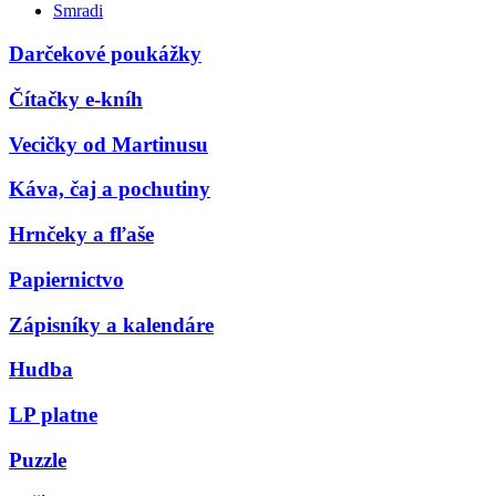
Smradi
Darčekové poukážky
Čítačky e-kníh
Vecičky od Martinusu
Káva, čaj a pochutiny
Hrnčeky a fľaše
Papiernictvo
Zápisníky a kalendáre
Hudba
LP platne
Puzzle