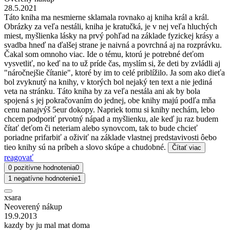
28.5.2021
Táto kniha ma nesmierne sklamala rovnako aj kniha král a král.
Obrázky za veľa nestáli, kniha je kratučká, je v nej veľa hluchých
miest, myšlienka lásky na prvý pohľad na základe fyzickej krásy a
svadba hneď na ďalšej strane je naivná a povrchná aj na rozprávku.
Čakal som omnoho viac. Ide o tému, ktorú je potrebné deťom
vysvetliť, no keď na to už príde čas, myslím si, že deti by zvládli aj
"náročnejšie čítanie", ktoré by im to celé priblížilo. Ja som ako dieťa
bol zvyknutý na knihy, v ktorých bol nejaký ten text a nie jediná
veta na stránku. Táto kniha by za veľa nestála ani ak by bola
spojená s jej pokračovaním do jednej, obe knihy majú podľa mňa
cenu nanajvýš 5eur dokopy. Napriek tomu si knihy nechám, lebo
chcem podporiť prvotný nápad a myšlienku, ale keď ju raz budem
čítať deťom či neteriam alebo synovcom, tak to bude chcieť
poriadne prifarbiť a oživiť na základe vlastnej predstavivosti ôebo
tieo knihy sú na príbeh a slovo skúpe a chudobné.
Čítať viac
reagovať
0 pozitívne hodnotenia
0
1 negatívne hodnotenie
1
xsara
Neoverený nákup
19.9.2013
kazdy by ju mal mat doma