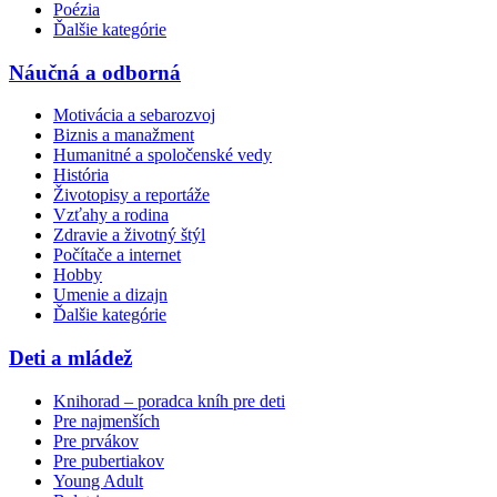
Poézia
Ďalšie kategórie
Náučná a odborná
Motivácia a sebarozvoj
Biznis a manažment
Humanitné a spoločenské vedy
História
Životopisy a reportáže
Vzťahy a rodina
Zdravie a životný štýl
Počítače a internet
Hobby
Umenie a dizajn
Ďalšie kategórie
Deti a mládež
Knihorad – poradca kníh pre deti
Pre najmenších
Pre prvákov
Pre pubertiakov
Young Adult