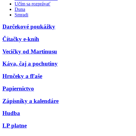
Učím sa rozprávať
Duna
Smradi
Darčekové poukážky
Čítačky e-kníh
Vecičky od Martinusu
Káva, čaj a pochutiny
Hrnčeky a fľaše
Papiernictvo
Zápisníky a kalendáre
Hudba
LP platne