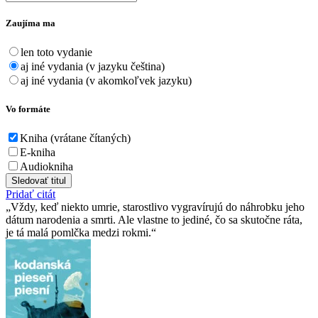
Zaujíma ma
len toto vydanie
aj iné vydania (v jazyku čeština)
aj iné vydania (v akomkoľvek jazyku)
Vo formáte
Kniha (vrátane čítaných)
E-kniha
Audiokniha
Sledovať titul
Pridať citát
Vždy, keď niekto umrie, starostlivo vygravírujú do náhrobku jeho
dátum narodenia a smrti. Ale vlastne to jediné, čo sa skutočne ráta,
je tá malá pomlčka medzi rokmi.