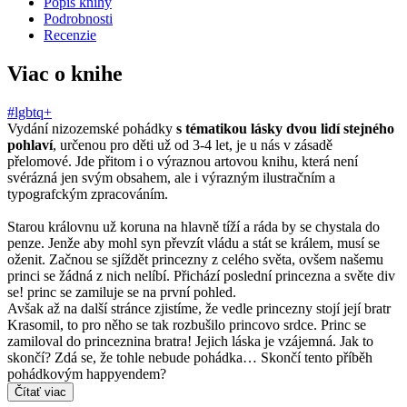
Popis knihy
Podrobnosti
Recenzie
Viac o knihe
#lgbtq+
Vydání nizozemské pohádky
s tématikou lásky dvou lidí stejného
pohlaví
, určenou pro děti už od 3-4 let, je u nás v zásadě
přelomové. Jde přitom i o výraznou artovou knihu, která není
svérázná jen svým obsahem, ale i výrazným ilustračním a
typografckým zpracováním.
Starou královnu už koruna na hlavně tíží a ráda by se chystala do
penze. Jenže aby mohl syn převzít vládu a stát se králem, musí se
oženit. Začnou se sjíždět princezny z celého světa, ovšem našemu
princi se žádná z nich nelíbí. Přichází poslední princezna a světe div
se! princ se zamiluje se na první pohled.
Avšak až na další stránce zjistíme, že vedle princezny stojí její bratr
Krasomil, to pro něho se tak rozbušilo princovo srdce. Princ se
zamiloval do princeznina bratra! Jejich láska je vzájemná. Jak to
skončí? Zdá se, že tohle nebude pohádka… Skončí tento příběh
pohádkovým happyendem?
Čítať viac