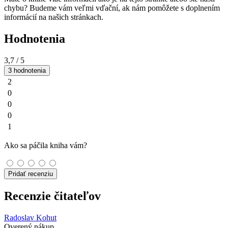
chybu? Budeme vám veľmi vďační, ak nám pomôžete s doplnením
informácií na našich stránkach.
Hodnotenia
3,7
/ 5
3 hodnotenia
2
0
0
0
1
Ako sa páčila kniha vám?
Pridať recenziu
Recenzie čitateľov
Radoslav Kohut
Overený nákup