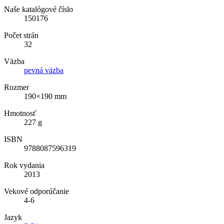
Naše katalógové číslo
150176
Počet strán
32
Väzba
pevná väzba
Rozmer
190×190 mm
Hmotnosť
227 g
ISBN
9788087596319
Rok vydania
2013
Vekové odporúčanie
4-6
Jazyk