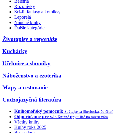
Beletria
Rozprávky
Sci-fi, fantasy a komiksy
Leporelá
Náučné knihy
Ďalšie kategórie
Životopisy a reportáže
Kuchárky
Učebnice a slovníky
Náboženstvo a ezoterika
Mapy a cestovanie
Cudzojazyčná literatúra
Knihomoľský pomocník
Spýtajte sa Sherlocka, čo čítať
Odporúčame pre vás
Knižné tipy ušité na mieru vám
Všetky knihy
Knihy roka 2025
Bestsellery