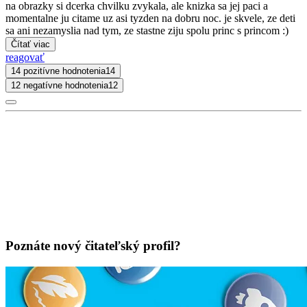
na obrazky si dcerka chvilku zvykala, ale knizka sa jej paci a
momentalne ju citame uz asi tyzden na dobru noc. je skvele, ze deti
sa ani nezamyslia nad tym, ze stastne ziju spolu princ s princom :)
Čítať viac
reagovať
14 pozitívne hodnotenia
14
12 negatívne hodnotenia
12
Poznáte nový čitateľský profil?