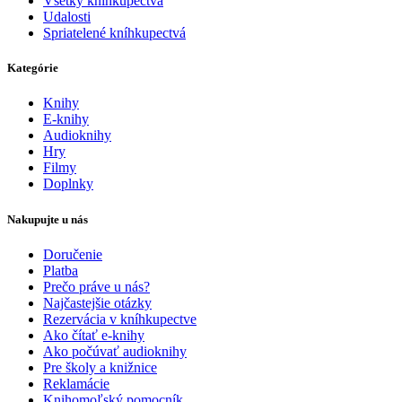
Všetky kníhkupectvá
Udalosti
Spriatelené kníhkupectvá
Kategórie
Knihy
E-knihy
Audioknihy
Hry
Filmy
Doplnky
Nakupujte u nás
Doručenie
Platba
Prečo práve u nás?
Najčastejšie otázky
Rezervácia v kníhkupectve
Ako čítať e-knihy
Ako počúvať audioknihy
Pre školy a knižnice
Reklamácie
Knihomoľský pomocník