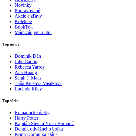
Novinky
Pripravované
Akcie a zľavy
Kolekcie
BookTok
Mám záujem o titul
Top autori
Dominik Dán
Julie Caplin
Rebecca Yarros
Ana Huang
Sarah J. Maas
Táňa Keleová Vasilková
Lucinda Riley
Top série
Romantické úteky
Harry Potter
Kapitán Stein a Notár Barbarič
Denník odvážneho bojka
Krimi Dominika Dána