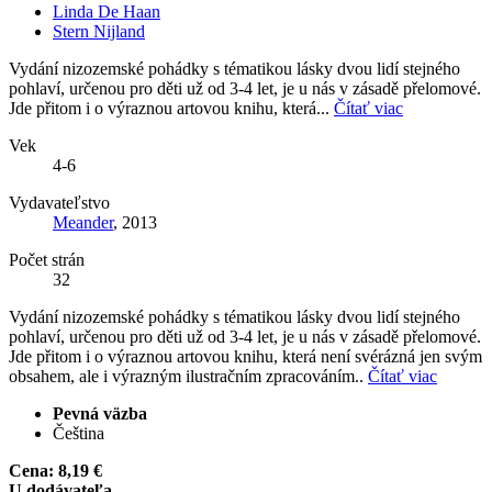
Linda De Haan
Stern Nijland
Vydání nizozemské pohádky s tématikou lásky dvou lidí stejného
pohlaví, určenou pro děti už od 3-4 let, je u nás v zásadě přelomové.
Jde přitom i o výraznou artovou knihu, která...
Čítať viac
Vek
4-6
Vydavateľstvo
Meander
, 2013
Počet strán
32
Vydání nizozemské pohádky s tématikou lásky dvou lidí stejného
pohlaví, určenou pro děti už od 3-4 let, je u nás v zásadě přelomové.
Jde přitom i o výraznou artovou knihu, která není svérázná jen svým
obsahem, ale i výrazným ilustračním zpracováním..
Čítať viac
Pevná väzba
Čeština
Cena:
8,19 €
U dodávateľa