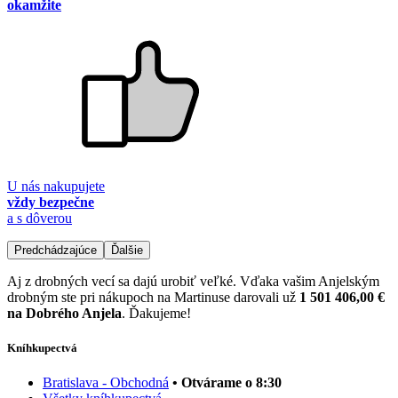
okamžite
U nás nakupujete
vždy bezpečne
a s dôverou
Predchádzajúce
Ďalšie
Aj z drobných vecí sa dajú urobiť veľké. Vďaka vašim Anjelským
drobným ste pri nákupoch na Martinuse darovali už
1 501 406,00 €
na Dobrého Anjela
. Ďakujeme!
Kníhkupectvá
Bratislava - Obchodná
• Otvárame o 8:30