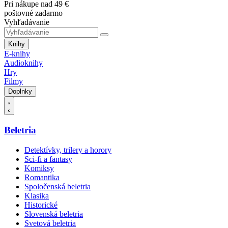
Pri nákupe nad 49 €
poštovné zadarmo
Vyhľadávanie
Knihy
E-knihy
Audioknihy
Hry
Filmy
Doplnky
Beletria
Detektívky, trilery a horory
Sci-fi a fantasy
Komiksy
Romantika
Spoločenská beletria
Klasika
Historické
Slovenská beletria
Svetová beletria