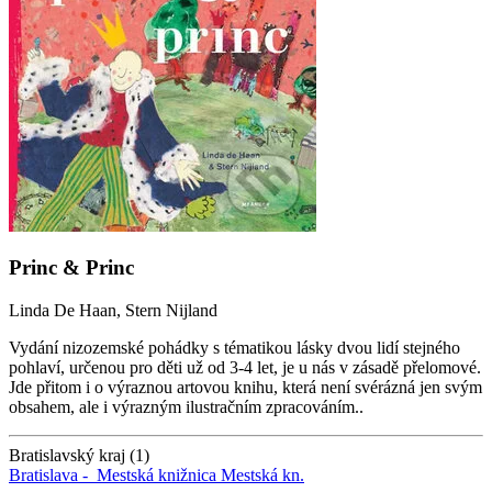
Princ & Princ
Linda De Haan, Stern Nijland
Vydání nizozemské pohádky s tématikou lásky dvou lidí stejného
pohlaví, určenou pro děti už od 3-4 let, je u nás v zásadě přelomové.
Jde přitom i o výraznou artovou knihu, která není svérázná jen svým
obsahem, ale i výrazným ilustračním zpracováním..
Bratislavský kraj (1)
Bratislava -
Mestská knižnica
Mestská kn.