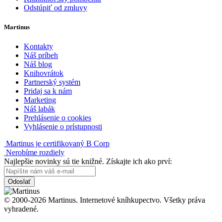
Odstúpiť od zmluvy
Martinus
Kontakty
Náš príbeh
Náš blog
Knihovrátok
Partnerský systém
Pridaj sa k nám
Marketing
Náš labák
Prehlásenie o cookies
Vyhlásenie o prístupnosti
Martinus je certifikovaný B Corp
Nerobíme rozdiely
Najlepšie novinky sú tie knižné. Získajte ich ako prví:
Odoslať
© 2000-2026 Martinus. Internetové kníhkupectvo. Všetky práva
vyhradené.