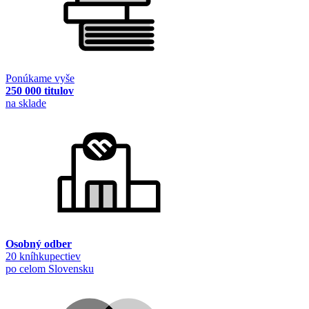
Ponúkame vyše
250 000 titulov
na sklade
Osobný odber
20 kníhkupectiev
po celom Slovensku