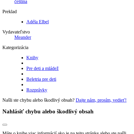
čeština
Preklad
Adéla Elbel
Vydavateľstvo
Meander
Kategorizácia
Knihy
Pre deti a mládež
Beletria pre deti
Rozprávky
Našli ste chybu alebo škodlivý obsah?
Dajte nám, prosím, vedieť!
Nahlásiť chybu alebo škodlivý obsah
Máte o knihe viac informácií ako je na tejto stránke alebo ste našli