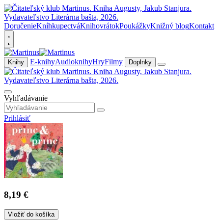
Doručenie
Kníhkupectvá
Knihovrátok
Poukážky
Knižný blog
Kontakt
E-knihy
Audioknihy
Hry
Filmy
Knihy
Doplnky
Vyhľadávanie
Prihlásiť
8,19 €
Vložiť do košíka