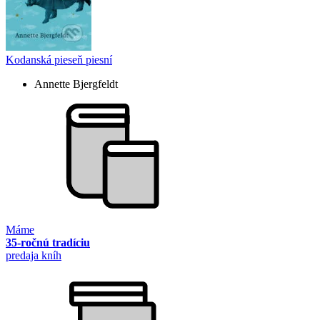
Kodanská pieseň piesní
Annette Bjergfeldt
Máme
35-ročnú tradíciu
predaja kníh