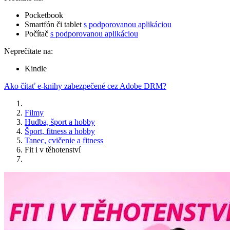
Pocketbook
Smartfón či tablet
s podporovanou aplikáciou
Počítač
s podporovanou aplikáciou
Neprečítate na:
Kindle
Ako čítať e-knihy zabezpečené cez Adobe DRM?
Filmy
Hudba, šport a hobby
Šport, fitness a hobby
Tanec, cvičenie a fitness
Fit i v těhotenství