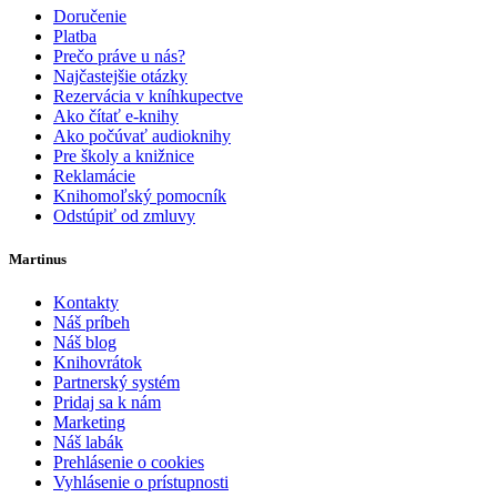
Doručenie
Platba
Prečo práve u nás?
Najčastejšie otázky
Rezervácia v kníhkupectve
Ako čítať e-knihy
Ako počúvať audioknihy
Pre školy a knižnice
Reklamácie
Knihomoľský pomocník
Odstúpiť od zmluvy
Martinus
Kontakty
Náš príbeh
Náš blog
Knihovrátok
Partnerský systém
Pridaj sa k nám
Marketing
Náš labák
Prehlásenie o cookies
Vyhlásenie o prístupnosti