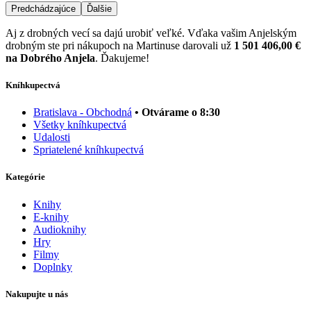
Predchádzajúce
Ďalšie
Aj z drobných vecí sa dajú urobiť veľké. Vďaka vašim Anjelským
drobným ste pri nákupoch na Martinuse darovali už
1 501 406,00 €
na Dobrého Anjela
. Ďakujeme!
Kníhkupectvá
Bratislava - Obchodná
• Otvárame o 8:30
Všetky kníhkupectvá
Udalosti
Spriatelené kníhkupectvá
Kategórie
Knihy
E-knihy
Audioknihy
Hry
Filmy
Doplnky
Nakupujte u nás