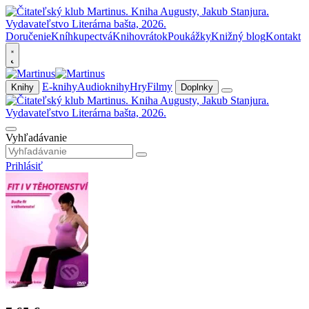
Doručenie
Kníhkupectvá
Knihovrátok
Poukážky
Knižný blog
Kontakt
E-knihy
Audioknihy
Hry
Filmy
Knihy
Doplnky
Vyhľadávanie
Prihlásiť