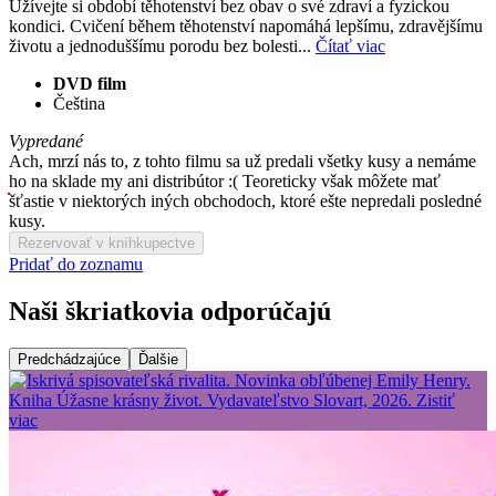
Užívejte si období těhotenství bez obav o své zdraví a fyzickou
kondici. Cvičení během těhotenství napomáhá lepšímu, zdravějšímu
životu a jednoduššímu porodu bez bolesti...
Čítať viac
DVD film
Čeština
Vypredané
Ach, mrzí nás to, z tohto filmu sa už predali všetky kusy a nemáme
ho na sklade my ani distribútor :( Teoreticky však môžete mať
šťastie v niektorých iných obchodoch, ktoré ešte nepredali posledné
kusy.
Rezervovať v kníhkupectve
Pridať do zoznamu
Naši škriatkovia odporúčajú
Predchádzajúce
Ďalšie