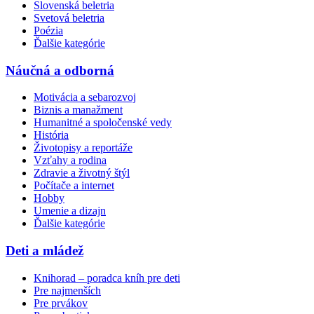
Slovenská beletria
Svetová beletria
Poézia
Ďalšie kategórie
Náučná a odborná
Motivácia a sebarozvoj
Biznis a manažment
Humanitné a spoločenské vedy
História
Životopisy a reportáže
Vzťahy a rodina
Zdravie a životný štýl
Počítače a internet
Hobby
Umenie a dizajn
Ďalšie kategórie
Deti a mládež
Knihorad – poradca kníh pre deti
Pre najmenších
Pre prvákov