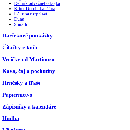
Denník odvážneho bojka
Krimi Dominika Dána
Učím sa rozprávať
Duna
Smradi
Darčekové poukážky
Čítačky e-kníh
Vecičky od Martinusu
Káva, čaj a pochutiny
Hrnčeky a fľaše
Papiernictvo
Zápisníky a kalendáre
Hudba