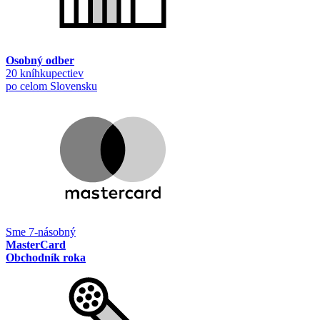
Osobný odber
20 kníhkupectiev
po celom Slovensku
Sme 7-násobný
MasterCard
Obchodník roka