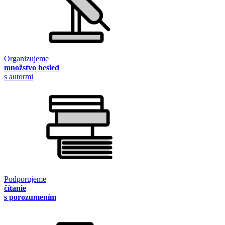
Organizujeme
množstvo besied
s autormi
Podporujeme
čítanie
s porozumením