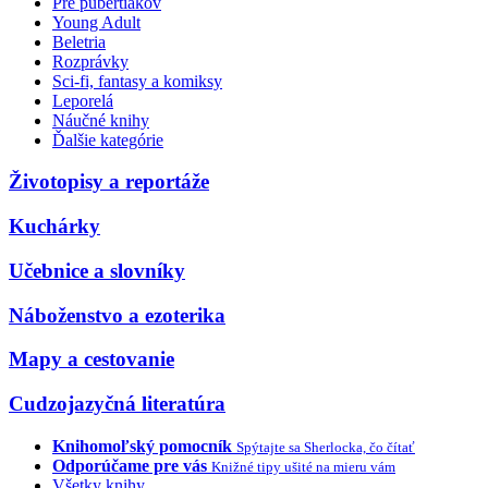
Pre pubertiakov
Young Adult
Beletria
Rozprávky
Sci-fi, fantasy a komiksy
Leporelá
Náučné knihy
Ďalšie kategórie
Životopisy a reportáže
Kuchárky
Učebnice a slovníky
Náboženstvo a ezoterika
Mapy a cestovanie
Cudzojazyčná literatúra
Knihomoľský pomocník
Spýtajte sa Sherlocka, čo čítať
Odporúčame pre vás
Knižné tipy ušité na mieru vám
Všetky knihy