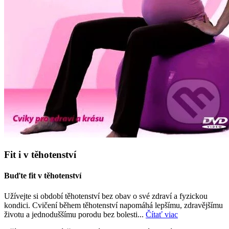
Fit i v těhotenství
Buďte fit v těhotenství
Užívejte si období těhotenství bez obav o své zdraví a fyzickou
kondici. Cvičení během těhotenství napomáhá lepšímu, zdravějšímu
životu a jednoduššímu porodu bez bolesti...
Čítať viac