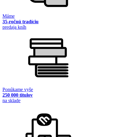
Máme
35-ročnú tradíciu
predaja kníh
Ponúkame vyše
250 000 titulov
na sklade