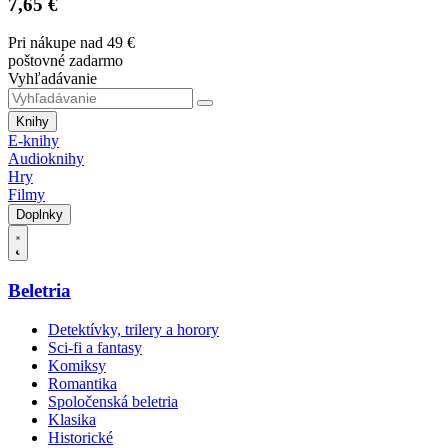
7,65 €
Pri nákupe nad 49 €
poštovné zadarmo
Vyhľadávanie
Knihy
E-knihy
Audioknihy
Hry
Filmy
Doplnky
Beletria
Detektívky, trilery a horory
Sci-fi a fantasy
Komiksy
Romantika
Spoločenská beletria
Klasika
Historické