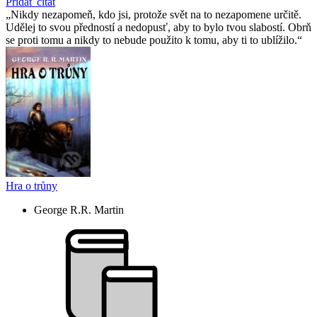
Pridať citát
Nikdy nezapomeň, kdo jsi, protože svět na to nezapomene určitě.
Udělej to svou předností a nedopusť, aby to bylo tvou slabostí. Obrň
se proti tomu a nikdy to nebude použito k tomu, aby ti to ublížilo.
Hra o trůny
George R.R. Martin