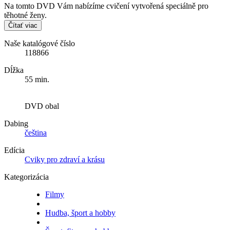
Na tomto DVD Vám nabízíme cvičení vytvořená speciálně pro
těhotné ženy.
Čítať viac
Naše katalógové číslo
118866
Dĺžka
55 min.
DVD obal
Dabing
čeština
Edícia
Cviky pro zdraví a krásu
Kategorizácia
Filmy
Hudba, šport a hobby