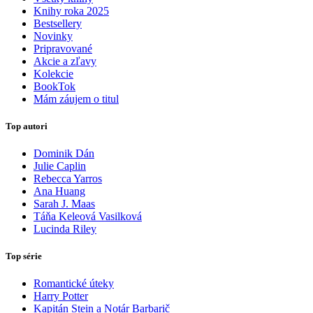
Knihy roka 2025
Bestsellery
Novinky
Pripravované
Akcie a zľavy
Kolekcie
BookTok
Mám záujem o titul
Top autori
Dominik Dán
Julie Caplin
Rebecca Yarros
Ana Huang
Sarah J. Maas
Táňa Keleová Vasilková
Lucinda Riley
Top série
Romantické úteky
Harry Potter
Kapitán Stein a Notár Barbarič