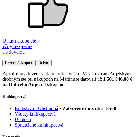
U nás nakupujete
vždy bezpečne
a s dôverou
Predchádzajúce
Ďalšie
Aj z drobných vecí sa dajú urobiť veľké. Vďaka vašim Anjelským
drobným ste pri nákupoch na Martinuse darovali už
1 501 846,00 €
na Dobrého Anjela
. Ďakujeme!
Kníhkupectvá
Bratislava - Obchodná
• Zatvorené do zajtra 10:00
Všetky kníhkupectvá
Udalosti
Spriatelené kníhkupectvá
Kategórie