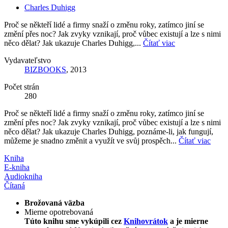
Charles Duhigg
Proč se někteří lidé a firmy snaží o změnu roky, zatímco jiní se
změní přes noc? Jak zvyky vznikají, proč vůbec existují a lze s nimi
něco dělat? Jak ukazuje Charles Duhigg,...
Čítať viac
Vydavateľstvo
BIZBOOKS
, 2013
Počet strán
280
Proč se někteří lidé a firmy snaží o změnu roky, zatímco jiní se
změní přes noc? Jak zvyky vznikají, proč vůbec existují a lze s nimi
něco dělat? Jak ukazuje Charles Duhigg, poznáme-li, jak fungují,
můžeme je snadno změnit a využít ve svůj prospěch...
Čítať viac
Kniha
E-kniha
Audiokniha
Čítaná
Brožovaná väzba
Mierne opotrebovaná
Túto knihu sme vykúpili cez
Knihovrátok
a je mierne