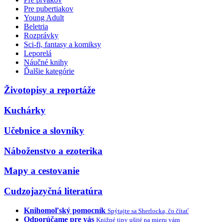
Pre pubertiakov
Young Adult
Beletria
Rozprávky
Sci-fi, fantasy a komiksy
Leporelá
Náučné knihy
Ďalšie kategórie
Životopisy a reportáže
Kuchárky
Učebnice a slovníky
Náboženstvo a ezoterika
Mapy a cestovanie
Cudzojazyčná literatúra
Knihomoľský pomocník
Spýtajte sa Sherlocka, čo čítať
Odporúčame pre vás
Knižné tipy ušité na mieru vám