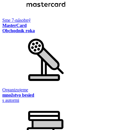
Sme 7-násobný
MasterCard
Obchodník roka
Organizujeme
množstvo besied
s autormi