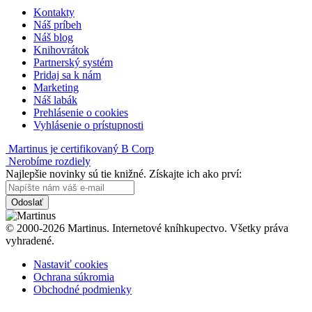
Kontakty
Náš príbeh
Náš blog
Knihovrátok
Partnerský systém
Pridaj sa k nám
Marketing
Náš labák
Prehlásenie o cookies
Vyhlásenie o prístupnosti
Martinus je certifikovaný B Corp
Nerobíme rozdiely
Najlepšie novinky sú tie knižné. Získajte ich ako prví:
Odoslať
© 2000-2026 Martinus. Internetové kníhkupectvo. Všetky práva
vyhradené.
Nastaviť cookies
Ochrana súkromia
Obchodné podmienky