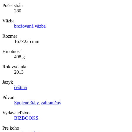
Počet strán
280
Väzba
brožovaná väzba
Rozmer
167×225 mm
Hmotnosť
498 g
Rok vydania
2013
Jazyk
čeština
Pôvod
Spojené štáty
,
zahraničný
Vydavateľstvo
BIZBOOKS
Pre koho