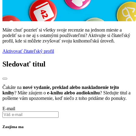
Máte chuť pozrieť si všetky svoje recenzie na jednom mieste a
podeliť sa o ne aj s ostatnými používateľmi? Aktivujte si čítateľský
profil, kde si môžete zvyšovať svoju knihomoľskú úroveň.
Aktivovať čitateľský profil
Sledovať titul
Čakáte na
nové vydanie, preklad alebo naskladnenie tejto
knihy
? Máte záujem o
e-knihu alebo audioknihu
? Sledujte titul a
pošleme vám upozornenie, keď niečo z toho pridáme do ponuky.
E-mail
Zaujíma ma