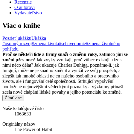
Recenzie
O autorovi
Vydavateľstvo
Viac o knihe
Pozrieť ukážku
Ukážka
#osobný rozvoj
#zmena života
#sebavedomie
#zmena životného
pohľadu
Proč se někteří lidé a firmy snaží o změnu roky, zatímco jiní se
změní přes noc?
Jak zvyky vznikají, proč vůbec existují a lze s
nimi něco dělat? Jak ukazuje Charles Duhigg, poznáme-li, jak
fungují, můžeme je snadno změnit a využít ve svůj prospěch, a
zlepšit tak mnohé oblasti nejen našeho osobního a pracovního
života, ale i fungování celé společnosti. Strhující vyprávění
podložené nejnovějšími vědeckými poznatky a výzkumy přináší
zcela nové chápání lidské povahy a jejího potenciálu ke změně.
Čítať viac
Naše katalógové číslo
1063633
Originálny názov
The Power of Habit