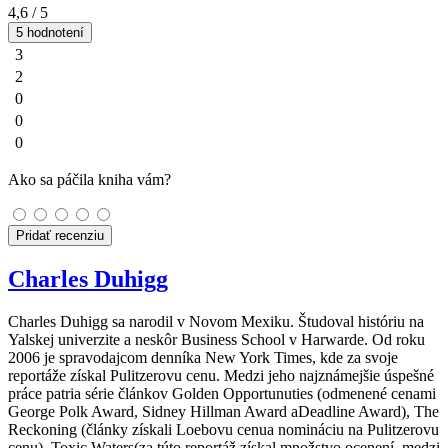
4,6
/ 5
5 hodnotení
3
2
0
0
0
Ako sa páčila kniha vám?
Pridať recenziu
Charles Duhigg
Charles Duhigg sa narodil v Novom Mexiku. Študoval históriu na
Yalskej univerzite a neskôr Business School v Harwarde. Od roku
2006 je spravodajcom denníka New York Times, kde za svoje
reportáže získal Pulitzerovu cenu. Medzi jeho najznámejšie úspešné
práce patria série článkov Golden Opportunuties (odmenené cenami
George Polk Award, Sidney Hillman Award aDeadline Award), The
Reckoning (články získali Loebovu cenua nomináciu na Pulitzerovu
cenu), Toxic Waters(za túto reportáž získal množstvo ocenení, medzi