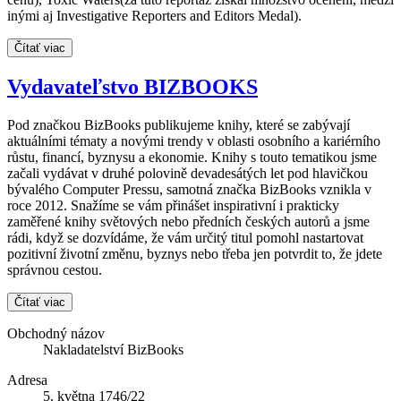
inými aj Investigative Reporters and Editors Medal).
Čítať viac
Vydavateľstvo BIZBOOKS
Pod značkou BizBooks publikujeme knihy, které se zabývají
aktuálními tématy a novými trendy v oblasti osobního a kariérního
růstu, financí, byznysu a ekonomie. Knihy s touto tematikou jsme
začali vydávat v druhé polovině devadesátých let pod hlavičkou
bývalého Computer Pressu, samotná značka BizBooks vznikla v
roce 2012. Snažíme se vám přinášet inspirativní i prakticky
zaměřené knihy světových nebo předních českých autorů a jsme
rádi, když se dozvídáme, že vám určitý titul pomohl nastartovat
pozitivní životní změnu, byznys nebo třeba jen potvrdit to, že jdete
správnou cestou.
Čítať viac
Obchodný názov
Nakladatelství BizBooks
Adresa
5. května 1746/22