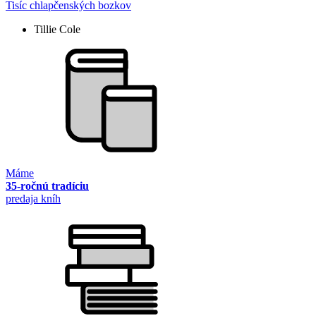
Tisíc chlapčenských bozkov
Tillie Cole
Máme
35-ročnú tradíciu
predaja kníh