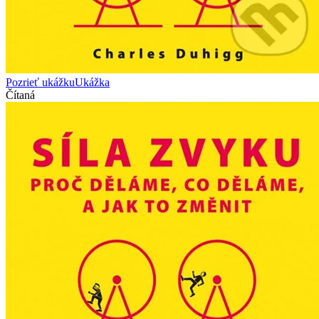
Pozrieť ukážku
Ukážka
Čítaná