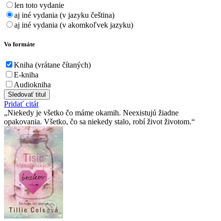
len toto vydanie
aj iné vydania (v jazyku čeština)
aj iné vydania (v akomkoľvek jazyku)
Vo formáte
Kniha (vrátane čítaných)
E-kniha
Audiokniha
Sledovať titul
Pridať citát
Niekedy je všetko čo máme okamih. Neexistujú žiadne
opakovania. Všetko, čo sa niekedy stalo, robí život životom.