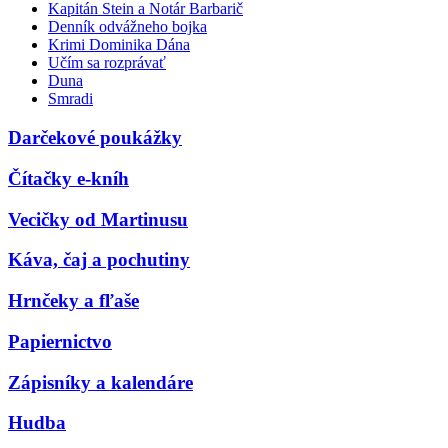
Kapitán Stein a Notár Barbarič
Denník odvážneho bojka
Krimi Dominika Dána
Učím sa rozprávať
Duna
Smradi
Darčekové poukážky
Čítačky e-kníh
Vecičky od Martinusu
Káva, čaj a pochutiny
Hrnčeky a fľaše
Papiernictvo
Zápisníky a kalendáre
Hudba