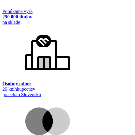
Ponúkame vyše
250 000 titulov
na sklade
Osobný odber
20 kníhkupectiev
po celom Slovensku