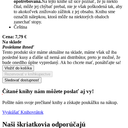
opotrebovaná.
Na tejto knihe už síce poznať, že ju niekto
čítal, môže jej chýbať prebal, nie je však poškodená tak, aby
to akokoľvek znižovalo zážitok z jej obsahu. Knihu sme
označili nálepkou, ktorá môže na niektorých obaloch
zanechať stopy.
Čeština
Cena:
7,79 €
Na sklade
Posielame ihneď
Tento produkt síce máme aktuálne na sklade, máme však už iba
posledné kusy a ďalšie už nemá ani distribútor, preto je možné, že
bude onedlho úplne vypredaný. Ak ho chcete mať, ponáhľajte sa!
Vložiť do košíka
Rezervovať v kníhkupectve
Sledovať dostupnosť
Čítané knihy nám môžete poslať aj vy!
Pošlite nám svoje prečítané knihy a získajte poukážku na nákup.
Vyskúšať Knihovrátok
Naši škriatkovia odporúčajú