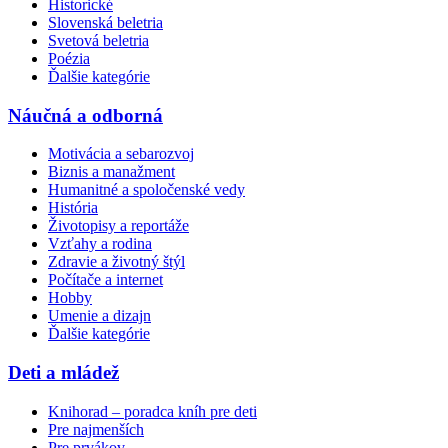
Historické
Slovenská beletria
Svetová beletria
Poézia
Ďalšie kategórie
Náučná a odborná
Motivácia a sebarozvoj
Biznis a manažment
Humanitné a spoločenské vedy
História
Životopisy a reportáže
Vzťahy a rodina
Zdravie a životný štýl
Počítače a internet
Hobby
Umenie a dizajn
Ďalšie kategórie
Deti a mládež
Knihorad – poradca kníh pre deti
Pre najmenších
Pre prvákov