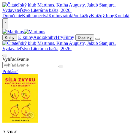
Doručenie
Kníhkupectvá
Knihovrátok
Poukážky
Knižný blog
Kontakt
E-knihy
Audioknihy
Hry
Filmy
Knihy
Doplnky
Vyhľadávanie
Prihlásiť
7,79 €