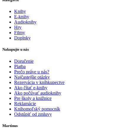
Knihy
E-knihy
Audioknihy
Hry
Filmy
Doplnky
Nakupujte u nás
Doručenie
Platba
Prečo práve u nás?
Najčastejšie otázky
Rezervácia v kníhkupectve
Ako čítať e-knihy
Ako počúvať audioknihy
Pre školy a knižnice
Reklamácie
Knihomoľský pomocník
Odstúpiť od zmluvy
Martinus