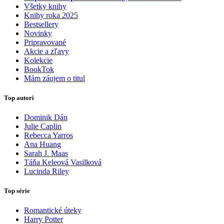
Všetky knihy
Knihy roka 2025
Bestsellery
Novinky
Pripravované
Akcie a zľavy
Kolekcie
BookTok
Mám záujem o titul
Top autori
Dominik Dán
Julie Caplin
Rebecca Yarros
Ana Huang
Sarah J. Maas
Táňa Keleová Vasilková
Lucinda Riley
Top série
Romantické úteky
Harry Potter