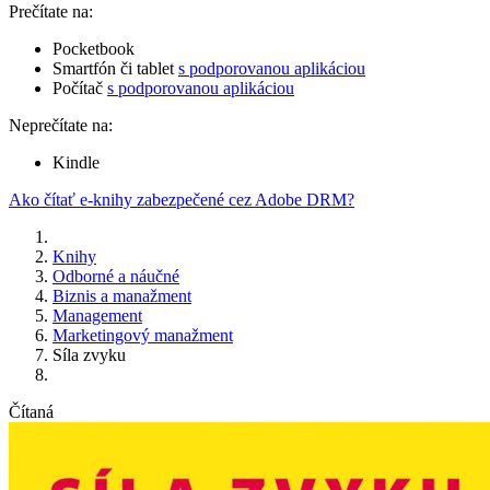
Prečítate na:
Pocketbook
Smartfón či tablet
s podporovanou aplikáciou
Počítač
s podporovanou aplikáciou
Neprečítate na:
Kindle
Ako čítať e-knihy zabezpečené cez Adobe DRM?
Knihy
Odborné a náučné
Biznis a manažment
Management
Marketingový manažment
Síla zvyku
Čítaná