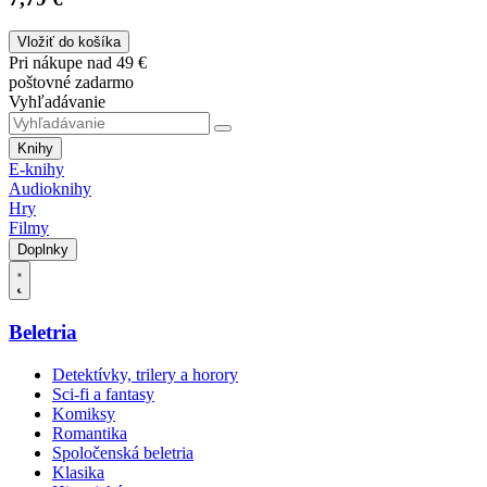
Vložiť do košíka
Pri nákupe nad 49 €
poštovné zadarmo
Vyhľadávanie
Knihy
E-knihy
Audioknihy
Hry
Filmy
Doplnky
Beletria
Detektívky, trilery a horory
Sci-fi a fantasy
Komiksy
Romantika
Spoločenská beletria
Klasika