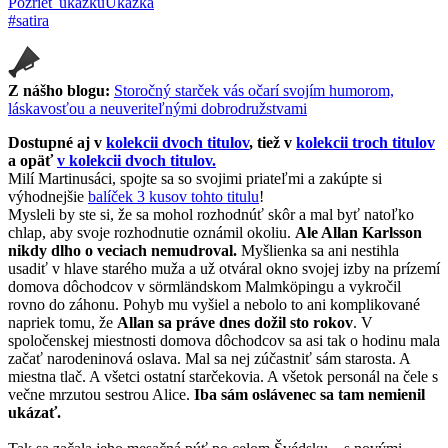
Pozrieť ukážku
Ukážka
#satira
Z nášho blogu:
Storočný starček vás očarí svojím humorom,
láskavosťou a neuveriteľnými dobrodružstvami
Dostupné aj v
kolekcii dvoch titulov
, tiež v
kolekcii troch titulov
a opäť
v kolekcii dvoch titulov.
Milí Martinusáci, spojte sa so svojimi priateľmi a zakúpte si
výhodnejšie
balíček 3 kusov tohto titulu
!
Mysleli by ste si, že sa mohol rozhodnúť skôr a mal byť natoľko
chlap, aby svoje rozhodnutie oznámil okoliu.
Ale Allan Karlsson
nikdy dlho o veciach nemudroval.
Myšlienka sa ani nestihla
usadiť v hlave starého muža a už otváral okno svojej izby na prízemí
domova dôchodcov v sörmländskom Malmköpingu a vykročil
rovno do záhonu. Pohyb mu vyšiel a nebolo to ani komplikované
napriek tomu, že
Allan sa práve dnes dožil sto rokov
. V
spoločenskej miestnosti domova dôchodcov sa asi tak o hodinu mala
začať narodeninová oslava. Mal sa nej zúčastniť sám starosta. A
miestna tlač. A všetci ostatní starčekovia. A všetok personál na čele s
večne mrzutou sestrou Alice.
Iba sám oslávenec sa tam nemienil
ukázať.