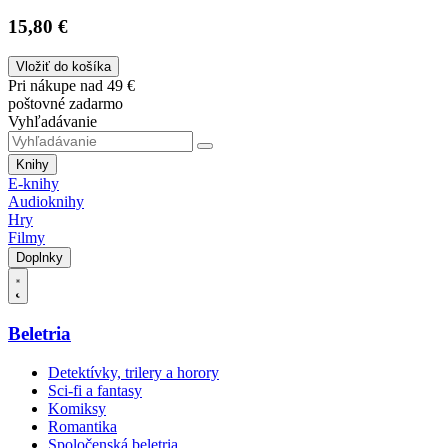
15,80 €
Vložiť do košíka
Pri nákupe nad 49 €
poštovné zadarmo
Vyhľadávanie
Knihy
E-knihy
Audioknihy
Hry
Filmy
Doplnky
Beletria
Detektívky, trilery a horory
Sci-fi a fantasy
Komiksy
Romantika
Spoločenská beletria