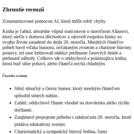
Zhrnutie recenzií
Zosumarizované pomocou AI, ktorá môže robiť chyby.
Kniha je ľahká, absurdne vtipná road‑movie o storočnom Allanovi,
ktorý utečie z domova dôchodcov a zároveň rozpráva kúsky zo
svojho života zasadené do dejín 20. storočia. Mnohých čitateľov
príbeh bavil vďaka humoru, nečakaným zvratom a charizme hlavnej
postavy, iní zase kritizovali mätúce prelínanie časových liniek a
prehnané náhody. Celkovo ide o oddychovú a polarizujúcu knihu,
ktorá buď silne pobaví, alebo čitateľa nechá chladným.
Čitatelia oceňujú
Silný situačný a čierny humor, ktorý mnohým čitateľom
spôsobil smiech nahlas.
Ľahké, oddychové čítanie vhodné na dovolenku alebo rýchle
dočítanie.
Zaujímavé prepojenie príbehu s udalosťami 20. storočia, ktoré
pridáva edukatívny rozmer.
Charizmatický a sympatický hlavný hrdina, často