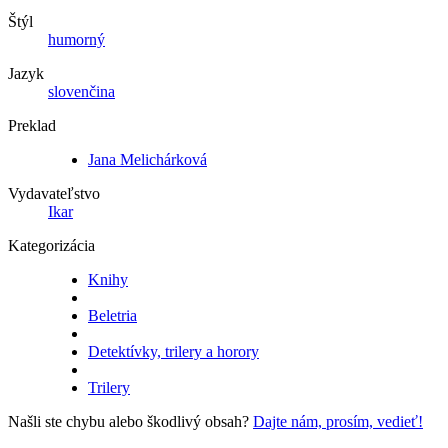
Štýl
humorný
Jazyk
slovenčina
Preklad
Jana Melichárková
Vydavateľstvo
Ikar
Kategorizácia
Knihy
Beletria
Detektívky, trilery a horory
Trilery
Našli ste chybu alebo škodlivý obsah?
Dajte nám, prosím, vedieť!