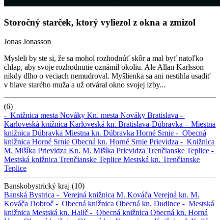
Storočný starček, ktorý vyliezol z okna a zmizol
Jonas Jonasson
Mysleli by ste si, že sa mohol rozhodnúť skôr a mal byť natoľko
chlap, aby svoje rozhodnutie oznámil okoliu. Ale Allan Karlsson
nikdy dlho o veciach nemudroval. Myšlienka sa ani nestihla usadiť
v hlave starého muža a už otváral okno svojej izby...
(6)
-
Knižnica mesta Nováky
Kn. mesta Nováky
Bratislava -
Karloveská knižnica
Karloveská kn.
Bratislava-Dúbravka -
Miestna
knižnica Dúbravka
Miestna kn. Dúbravka
Horné Srnie -
Obecná
knižnica Horné Srnie
Obecná kn. Horné Srnie
Prievidza -
Knižnica
M. Mišíka Prievidza
Kn. M. Mišíka Prievidza
Trenčianske Teplice -
Mestská knižnica Trenčianske Teplice
Mestská kn. Trenčianske
Teplice
Banskobystrický kraj (10)
Banská Bystrica -
Verejná knižnica M. Kováča
Verejná kn. M.
Kováča
Dobroč -
Obecná knižnica
Obecná kn.
Dudince -
Mestská
knižnica
Mestská kn.
Halič -
Obecná knižnica
Obecná kn.
Horná