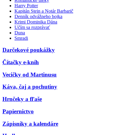
Romantické úteky
Harry Potter
Kapitán Stein a Notár Barbarič
Denník odvážneho bojka
Krimi Dominika Dána
Učím sa rozprávať
Duna
Smradi
Darčekové poukážky
Čítačky e-kníh
Vecičky od Martinusu
Káva, čaj a pochutiny
Hrnčeky a fľaše
Papiernictvo
Zápisníky a kalendáre