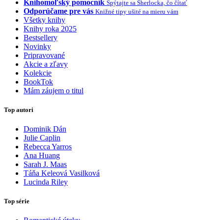
Knihomoľský pomocník
Spýtajte sa Sherlocka, čo čítať
Odporúčame pre vás
Knižné tipy ušité na mieru vám
Všetky knihy
Knihy roka 2025
Bestsellery
Novinky
Pripravované
Akcie a zľavy
Kolekcie
BookTok
Mám záujem o titul
Top autori
Dominik Dán
Julie Caplin
Rebecca Yarros
Ana Huang
Sarah J. Maas
Táňa Keleová Vasilková
Lucinda Riley
Top série