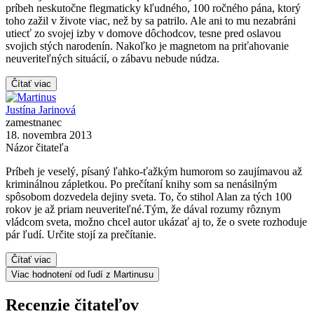
príbeh neskutočne flegmaticky kľudného, 100 ročného pána, ktorý
toho zažil v živote viac, než by sa patrilo. Ale ani to mu nezabráni
utiecť zo svojej izby v domove dôchodcov, tesne pred oslavou
svojich stých narodenín. Nakoľko je magnetom na priťahovanie
neuveriteľných situácií, o zábavu nebude núdza.
Čítať viac
Justína Jarinová
zamestnanec
18. novembra 2013
Názor čitateľa
Príbeh je veselý, písaný ľahko-ťažkým humorom so zaujímavou až
kriminálnou zápletkou. Po prečítaní knihy som sa nenásilným
spôsobom dozvedela dejiny sveta. To, čo stihol Alan za tých 100
rokov je až priam neuveriteľné.Tým, že dával rozumy rôznym
vládcom sveta, možno chcel autor ukázať aj to, že o svete rozhoduje
pár ľudí. Určite stojí za prečítanie.
Čítať viac
Viac hodnotení od ľudí z Martinusu
Recenzie čitateľov