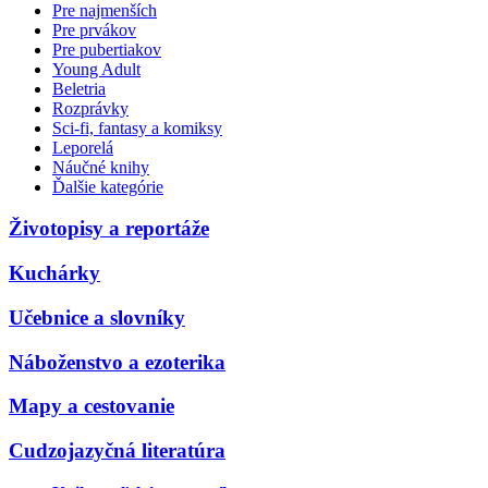
Pre najmenších
Pre prvákov
Pre pubertiakov
Young Adult
Beletria
Rozprávky
Sci-fi, fantasy a komiksy
Leporelá
Náučné knihy
Ďalšie kategórie
Životopisy a reportáže
Kuchárky
Učebnice a slovníky
Náboženstvo a ezoterika
Mapy a cestovanie
Cudzojazyčná literatúra