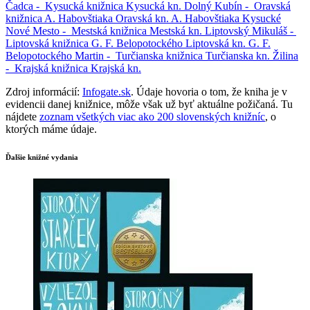
Čadca -
Kysucká knižnica
Kysucká kn.
Dolný Kubín -
Oravská
knižnica A. Habovštiaka
Oravská kn. A. Habovštiaka
Kysucké
Nové Mesto -
Mestská knižnica
Mestská kn.
Liptovský Mikuláš -
Liptovská knižnica G. F. Belopotockého
Liptovská kn. G. F.
Belopotockého
Martin -
Turčianska knižnica
Turčianska kn.
Žilina
-
Krajská knižnica
Krajská kn.
Zdroj informácií:
Infogate.sk
. Údaje hovoria o tom, že kniha je v
evidencii danej knižnice, môže však už byť aktuálne požičaná. Tu
nájdete
zoznam všetkých viac ako 200 slovenských knižníc
, o
ktorých máme údaje.
Ďalšie knižné vydania