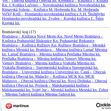
Ves -
Obecná knižnica
Obecná kn.
Kremnica -
Knižnica J. Kollára
Kn. J. Kollára
Lučenec -
Novohradská knižnica
Novohradská kn.
Rimavská Sobota -
Knižnica M. Hrebendu
Kn. M. Hrebendu
Veľký Krtíš -
Hontiansko-novohradská knižnica A.H. Škultétyho
Hontiansko-novohradská kn.
Zvolen -
Krajská knižnica Ľ. Štúra
Krajská kn.
Bratislavský kraj (17)
Bratislava -
Knižnica Nové Mesto
Kn. Nové Mesto
Bratislava -
Knižnica Podunajské Biskupice
Kn. Podunajské Biskupice
Bratislava -
Knižnica Ružinov
Kn. Ružinov
Bratislava -
Mestská
knižnica
Mestská kn.
Bratislava -
Miestna knižnica Lamač
Miestna
kn. Lamač
Bratislava -
Miestna knižnica Petržalka
Miestna kn.
Petržalka
Bratislava -
Miestna knižnica Vajnory
Miestna kn.
Vajnory
Bratislava -
Miestna knižnica Vrakuňa
Miestna kn.
Vrakuňa
Bratislava -
Staromestská knižnica
Staromestská kn.
Bratislava -
Univerzitná knižnica
Univerzitná kn.
Častá -
Obecná
knižnica
Obecná kn.
Malacky -
Knižnica MCK
Kn. MCK
Malinovo -
Obecná knižnica
Obecná kn.
Nová Dedinka -
Obecná
knižnica
Obecná kn.
Pezinok -
Malokarpatská knižnica
Malokarpatská kn.
Svätý Jur -
Mestská knižnica
Mestská kn.
Zohor
-
Miestna ľudová knižnica
Miestna ľudová kn.
Košický kraj (4)
Košice -
Knižnica pre mládež
Kn. pre mládež
Michalovce -