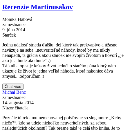
Recenzie Martinusákov
Monika Habová
zamestnanec
9. júna 2014
Starček
Jedna udalosť strieda ďalšiu, dej ktorý tak prekvapivo a úžasne
naväzuje na seba...neuveriteľné náhody, ktoré by ma nikdy
nenapadli, ta grácia s akou starček ide svojím životom a hovorí ,,je
ako je a bude ako bude" :)
Tá kniha opisuje krásny život jedného starého pána ktorý nám
ukazuje že život je jedna veľká náhoda, ktorá nakoniec dáva
zmysel....odporúčam :)
Čítať viac
Michal Benc
zamestnanec
14. augusta 2014
Názor čitateľa
Poznáte tú reklamu nemenovanej poisťovne so sloganom: „Keby
niečo?“, kde sa udeje niekoľko neuveriteľných, za sebou
nasledujúcich okolností? Tak presne taká je celá táto kniha. Je to