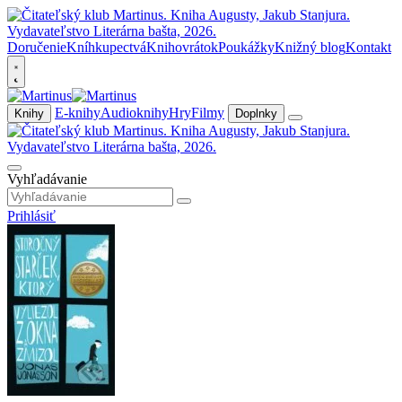
Doručenie
Kníhkupectvá
Knihovrátok
Poukážky
Knižný blog
Kontakt
E-knihy
Audioknihy
Hry
Filmy
Knihy
Doplnky
Vyhľadávanie
Prihlásiť