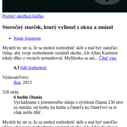
Pozrieť ukážku
Ukážka
Storočný starček, ktorý vyliezol z okna a zmizol
Jonas Jonasson
Mysleli by ste si, že sa mohol rozhodnúť skôr a mal byť natoľko
chlap, aby svoje rozhodnutie oznámil okoliu. Ale Allan Karlsson
nikdy dlho o veciach nemudroval. Myšlienka sa ani...
Čítať viac
4,3
640 hodnotení
Vydavateľstvo
Ikar
, 2013
328 strán
6 hodín čítania
Vychádzame z priemerného údaju o rýchlosti čítania 230 slov
za minútu, od knihy ku knihe a čitateľa ku čitateľovi sa to
však môže líšiť.
Mysleli by ste si, že sa mohol rozhodnúť skôr a mal byť natoľko