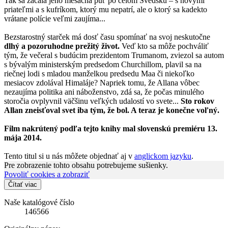
Tak sa začala jeho mesačná púť po celom Švédsku – s novými
priateľmi a s kufríkom, ktorý mu nepatrí, ale o ktorý sa kadekto
vrátane polície veľmi zaujíma...
Bezstarostný starček má dosť času spomínať na svoj neskutočne
dlhý a pozoruhodne prežitý život.
Veď kto sa môže pochváliť
tým, že večeral s budúcim prezidentom Trumanom, zviezol sa autom
s bývalým ministerským predsedom Churchillom, plavil sa na
riečnej lodi s mladou manželkou predsedu Maa či niekoľko
mesiacov zdolával Himaláje? Napriek tomu, že Allana vôbec
nezaujíma politika ani náboženstvo, zdá sa, že počas minulého
storočia ovplyvnil väčšinu veľkých udalostí vo svete...
Sto rokov
Allan zneisťoval svet iba tým, že bol. A teraz je konečne voľný.
Film nakrútený podľa tejto knihy mal slovenskú premiéru 13.
mája 2014.
Tento titul si u nás môžete objednať aj v
anglickom jazyku
.
Pre zobrazenie tohto obsahu potrebujeme sušienky.
Povoliť cookies a zobraziť
Čítať viac
Naše katalógové číslo
146566