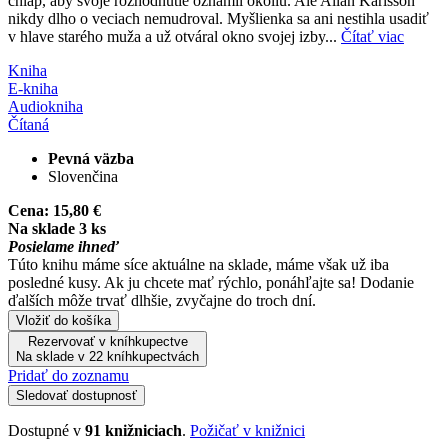
chlap, aby svoje rozhodnutie oznámil okoliu. Ale Allan Karlsson
nikdy dlho o veciach nemudroval. Myšlienka sa ani nestihla usadiť
v hlave starého muža a už otváral okno svojej izby...
Čítať viac
Kniha
E-kniha
Audiokniha
Čítaná
Pevná väzba
Slovenčina
Cena:
15,80 €
Na sklade 3 ks
Posielame ihneď
Túto knihu máme síce aktuálne na sklade, máme však už iba
posledné kusy. Ak ju chcete mať rýchlo, ponáhľajte sa! Dodanie
ďalších môže trvať dlhšie, zvyčajne do troch dní.
Vložiť do košíka
Rezervovať v kníhkupectve
Na sklade v 22 kníhkupectvách
Pridať do zoznamu
Sledovať dostupnosť
Dostupné v
91 knižniciach
.
Požičať v knižnici