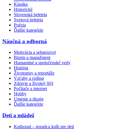
Klasika
Historické
Slovenská beletria
Svetová beletria
Poézia
Ďalšie kategórie
Náučná a odborná
Motivácia a sebarozvoj
Biznis a manažment
Humanitné a spoločenské vedy
História
Životopisy a reportáže
Vzťahy a rodina
Zdravie a životný štýl
Počítače a internet
Hobby
Umenie a dizajn
Ďalšie kategórie
Deti a mládež
Knihorad – poradca kníh pre deti