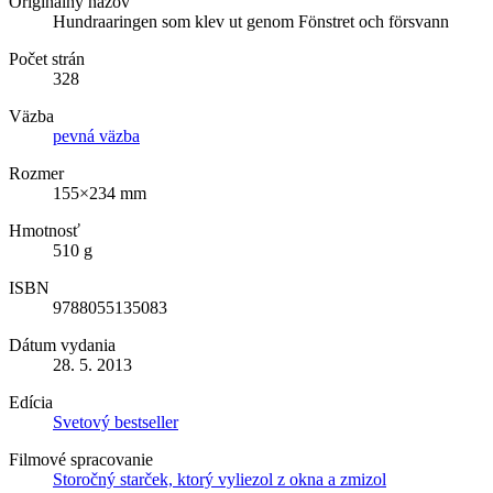
Originálny názov
Hundraaringen som klev ut genom Fönstret och försvann
Počet strán
328
Väzba
pevná väzba
Rozmer
155×234 mm
Hmotnosť
510 g
ISBN
9788055135083
Dátum vydania
28. 5. 2013
Edícia
Svetový bestseller
Filmové spracovanie
Storočný starček, ktorý vyliezol z okna a zmizol