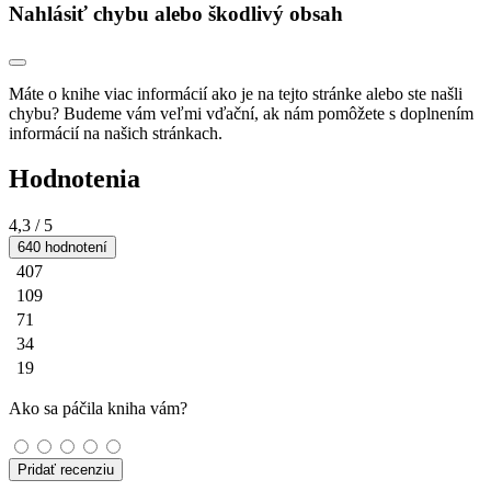
Nahlásiť chybu alebo škodlivý obsah
Máte o knihe viac informácií ako je na tejto stránke alebo ste našli
chybu? Budeme vám veľmi vďační, ak nám pomôžete s doplnením
informácií na našich stránkach.
Hodnotenia
4,3
/ 5
640 hodnotení
407
109
71
34
19
Ako sa páčila kniha vám?
Pridať recenziu