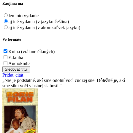
Zaujíma ma
len toto vydanie
aj iné vydania (v jazyku čeština)
aj iné vydania (v akomkoľvek jazyku)
Vo formáte
Kniha (vrátane čítaných)
E-kniha
Audiokniha
Sledovať titul
Pridať citát
Nie je podstatné, akí sme odolní voči cudzej sile. Dôležité je, akí
sme silní voči vlastnej slabosti.