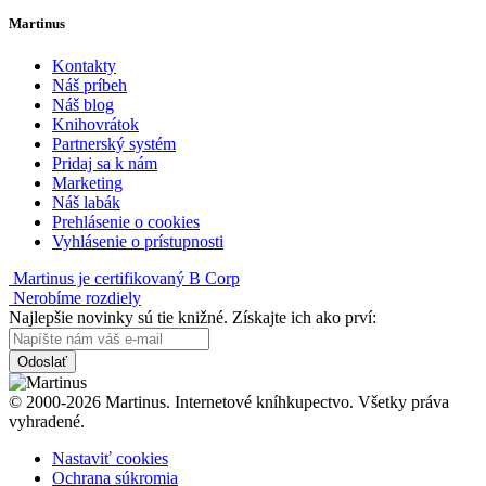
Martinus
Kontakty
Náš príbeh
Náš blog
Knihovrátok
Partnerský systém
Pridaj sa k nám
Marketing
Náš labák
Prehlásenie o cookies
Vyhlásenie o prístupnosti
Martinus je certifikovaný B Corp
Nerobíme rozdiely
Najlepšie novinky sú tie knižné. Získajte ich ako prví:
Odoslať
© 2000-2026 Martinus. Internetové kníhkupectvo. Všetky práva
vyhradené.
Nastaviť cookies
Ochrana súkromia