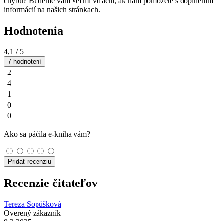
chybu? Budeme vám veľmi vďační, ak nám pomôžete s doplnením
informácií na našich stránkach.
Hodnotenia
4,1
/ 5
7 hodnotení
2
4
1
0
0
Ako sa páčila e-kniha vám?
Pridať recenziu
Recenzie čitateľov
Tereza Sopúšková
Overený zákazník