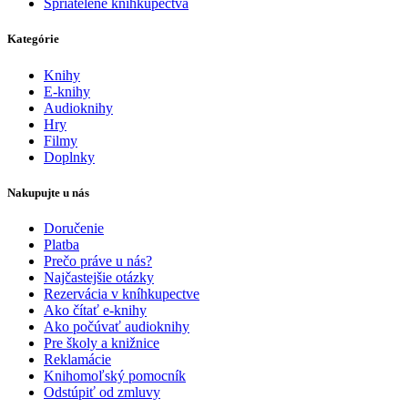
Spriatelené kníhkupectvá
Kategórie
Knihy
E-knihy
Audioknihy
Hry
Filmy
Doplnky
Nakupujte u nás
Doručenie
Platba
Prečo práve u nás?
Najčastejšie otázky
Rezervácia v kníhkupectve
Ako čítať e-knihy
Ako počúvať audioknihy
Pre školy a knižnice
Reklamácie
Knihomoľský pomocník
Odstúpiť od zmluvy