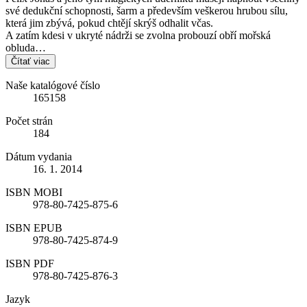
své dedukční schopnosti, šarm a především veškerou hrubou sílu,
která jim zbývá, pokud chtějí skrýš odhalit včas.
A zatím kdesi v ukryté nádrži se zvolna probouzí obří mořská
obluda…
Čítať viac
Naše katalógové číslo
165158
Počet strán
184
Dátum vydania
16. 1. 2014
ISBN MOBI
978-80-7425-875-6
ISBN EPUB
978-80-7425-874-9
ISBN PDF
978-80-7425-876-3
Jazyk