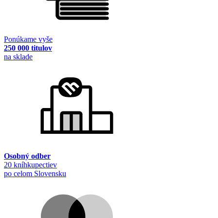
Ponúkame vyše
250 000 titulov
na sklade
Osobný odber
20 kníhkupectiev
po celom Slovensku