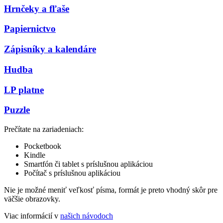
Hrnčeky a fľaše
Papiernictvo
Zápisníky a kalendáre
Hudba
LP platne
Puzzle
Prečítate na zariadeniach:
Pocketbook
Kindle
Smartfón či tablet s príslušnou aplikáciou
Počítač s príslušnou aplikáciou
Nie je možné meniť veľkosť písma, formát je preto vhodný skôr pre
väčšie obrazovky.
Viac informácií v
našich návodoch