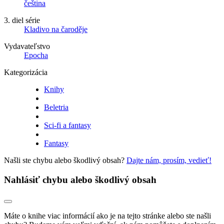
čeština
3. diel série
Kladivo na čaroděje
Vydavateľstvo
Epocha
Kategorizácia
Knihy
Beletria
Sci-fi a fantasy
Fantasy
Našli ste chybu alebo škodlivý obsah?
Dajte nám, prosím, vedieť!
Nahlásiť chybu alebo škodlivý obsah
Máte o knihe viac informácií ako je na tejto stránke alebo ste našli