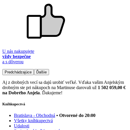
U nás nakupujete
vždy bezpečne
a s dôverou
Predchádzajúce
Ďalšie
Aj z drobných vecí sa dajú urobiť veľké. Vďaka vašim Anjelským
drobným ste pri nákupoch na Martinuse darovali už
1 502 059,00 €
na Dobrého Anjela
. Ďakujeme!
Kníhkupectvá
Bratislava - Obchodná
• Otvorené do 20:00
Všetky kníhkupectvá
Udalosti