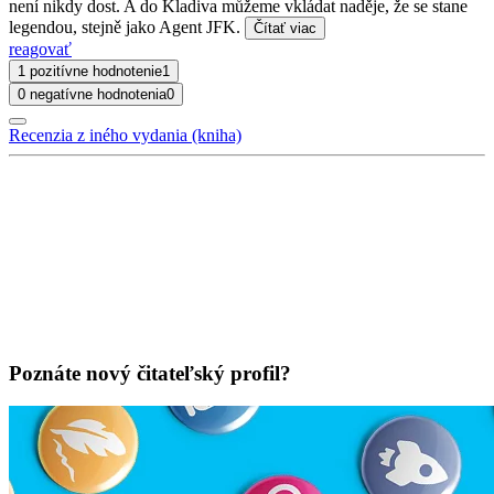
není nikdy dost. A do Kladiva můžeme vkládat naděje, že se stane
legendou, stejně jako Agent JFK.
Čítať viac
reagovať
1 pozitívne hodnotenie
1
0 negatívne hodnotenia
0
Recenzia z iného vydania (kniha)
Poznáte nový čitateľský profil?