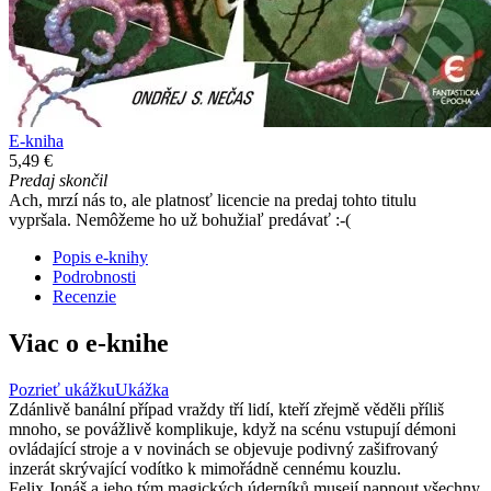
E-kniha
5,49 €
Predaj skončil
Ach, mrzí nás to, ale platnosť licencie na predaj tohto titulu
vypršala. Nemôžeme ho už bohužiaľ predávať :-(
Popis e-knihy
Podrobnosti
Recenzie
Viac o e-knihe
Pozrieť ukážku
Ukážka
Zdánlivě banální případ vraždy tří lidí, kteří zřejmě věděli příliš
mnoho, se povážlivě komplikuje, když na scénu vstupují démoni
ovládající stroje a v novinách se objevuje podivný zašifrovaný
inzerát skrývající vodítko k mimořádně cennému kouzlu.
Felix Jonáš a jeho tým magických úderníků musejí napnout všechny