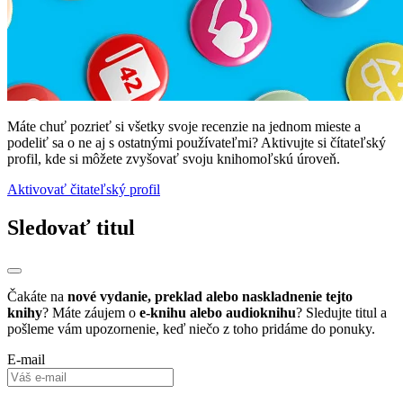
Máte chuť pozrieť si všetky svoje recenzie na jednom mieste a
podeliť sa o ne aj s ostatnými používateľmi? Aktivujte si čítateľský
profil, kde si môžete zvyšovať svoju knihomoľskú úroveň.
Aktivovať čitateľský profil
Sledovať titul
Čakáte na
nové vydanie, preklad alebo naskladnenie tejto
knihy
? Máte záujem o
e-knihu alebo audioknihu
? Sledujte titul a
pošleme vám upozornenie, keď niečo z toho pridáme do ponuky.
E-mail