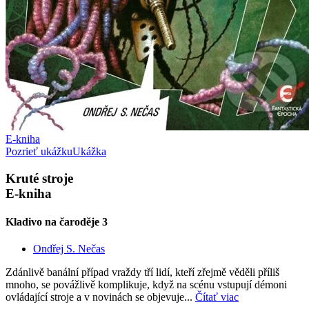
E-kniha
Pozrieť ukážku
Ukážka
Kruté stroje
E-kniha
Kladivo na čaroděje 3
Ondřej S. Nečas
Zdánlivě banální případ vraždy tří lidí, kteří zřejmě věděli příliš
mnoho, se povážlivě komplikuje, když na scénu vstupují démoni
ovládající stroje a v novinách se objevuje...
Čítať viac