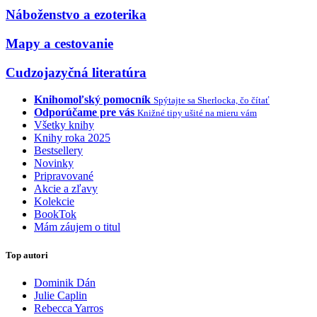
Náboženstvo a ezoterika
Mapy a cestovanie
Cudzojazyčná literatúra
Knihomoľský pomocník
Spýtajte sa Sherlocka, čo čítať
Odporúčame pre vás
Knižné tipy ušité na mieru vám
Všetky knihy
Knihy roka 2025
Bestsellery
Novinky
Pripravované
Akcie a zľavy
Kolekcie
BookTok
Mám záujem o titul
Top autori
Dominik Dán
Julie Caplin
Rebecca Yarros