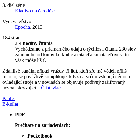
3. diel série
Kladivo na čaroděje
Vydavateľstvo
Epocha
, 2013
184 strán
3-4 hodiny čítania
Vychádzame z priemerného údaju o rýchlosti čítania 230 slov
za minútu, od knihy ku knihe a čitateľa ku čitateľovi sa to
však môže líšiť.
Zdánlivě banální případ vraždy tří lidí, kteří zřejmě věděli příliš
mnoho, se povážlivě komplikuje, když na scénu vstupují démoni
ovládající stroje a v novinách se objevuje podivný zašifrovaný
inzerát skrývající...
Čítať viac
Kniha
E-kniha
PDF
Prečítate na zariadeniach:
Pocketbook