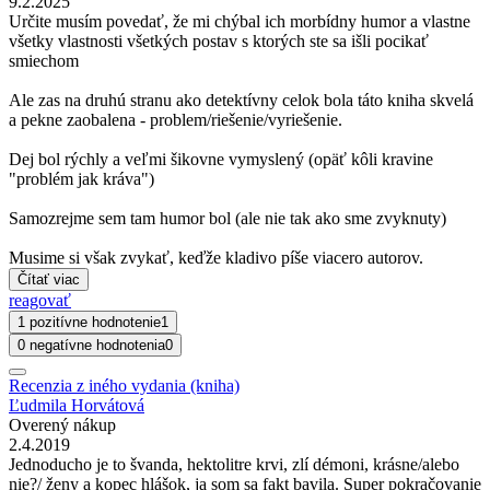
9.2.2025
Určite musím povedať, že mi chýbal ich morbídny humor a vlastne
všetky vlastnosti všetkých postav s ktorých ste sa išli pocikať
smiechom
Ale zas na druhú stranu ako detektívny celok bola táto kniha skvelá
a pekne zaobalena - problem/riešenie/vyriešenie.
Dej bol rýchly a veľmi šikovne vymyslený (opäť kôli kravine
"problém jak kráva")
Samozrejme sem tam humor bol (ale nie tak ako sme zvyknuty)
Musime si však zvykať, keďže kladivo píše viacero autorov.
Čítať viac
reagovať
1 pozitívne hodnotenie
1
0 negatívne hodnotenia
0
Recenzia z iného vydania (kniha)
Ľudmila Horvátová
Overený nákup
2.4.2019
Jednoducho je to švanda, hektolitre krvi, zlí démoni, krásne/alebo
nie?/ ženy a kopec hlášok, ja som sa fakt bavila. Super pokračovanie