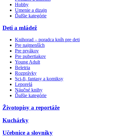
Hobby
Umenie a dizajn
Ďalšie kategórie
Deti a mládež
Knihorad – poradca kníh pre deti
Pre najmenších
Pre prvákov
Pre pubertiakov
Young Adult
Beletria
Rozprávky
Sci-fi, fantasy a komiksy
Leporelá
Náučné knihy
Ďalšie kategórie
Životopisy a reportáže
Kuchárky
Učebnice a slovníky