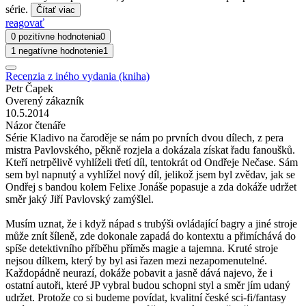
série.
Čítať viac
reagovať
0 pozitívne hodnotenia
0
1 negatívne hodnotenie
1
Recenzia z iného vydania (kniha)
Petr Čapek
Overený zákazník
10.5.2014
Názor čtenáře
Série Kladivo na čaroděje se nám po prvních dvou dílech, z pera
mistra Pavlovského, pěkně rozjela a dokázala získat řadu fanoušků.
Kteří netrpělivě vyhlíželi třetí díl, tentokrát od Ondřeje Nečase. Sám
sem byl napnutý a vyhlížel nový díl, jelikož jsem byl zvědav, jak se
Ondřej s bandou kolem Felixe Jonáše popasuje a zda dokáže udržet
směr jaký Jiří Pavlovský zamýšlel.
Musím uznat, že i když nápad s trubýši ovládající bagry a jiné stroje
může znít šíleně, zde dokonale zapadá do kontextu a přimíchává do
spíše detektivního příběhu příměs magie a tajemna. Kruté stroje
nejsou dílkem, který by byl asi řazen mezi nezapomenutelné.
Každopádně neurazí, dokáže pobavit a jasně dává najevo, že i
ostatní autoři, které JP vybral budou schopni styl a směr jím udaný
udržet. Protože co si budeme povídat, kvalitní české sci-fi/fantasy