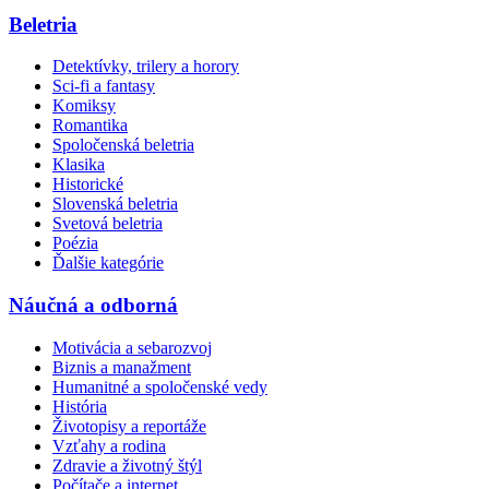
Beletria
Detektívky, trilery a horory
Sci-fi a fantasy
Komiksy
Romantika
Spoločenská beletria
Klasika
Historické
Slovenská beletria
Svetová beletria
Poézia
Ďalšie kategórie
Náučná a odborná
Motivácia a sebarozvoj
Biznis a manažment
Humanitné a spoločenské vedy
História
Životopisy a reportáže
Vzťahy a rodina
Zdravie a životný štýl
Počítače a internet