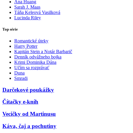
Ana Huang
Sarah J. Maas
Táňa Keleová Vasilková
Lucinda Riley
Top série
Romantické úteky
Harry Potter
Kapitán Stein a Notár Barbarič
Denník odvážneho bojka
Krimi Dominika Dána
Učím sa rozprávať
Duna
Smradi
Darčekové poukážky
Čítačky e-kníh
Vecičky od Martinusu
Káva, čaj a pochutiny