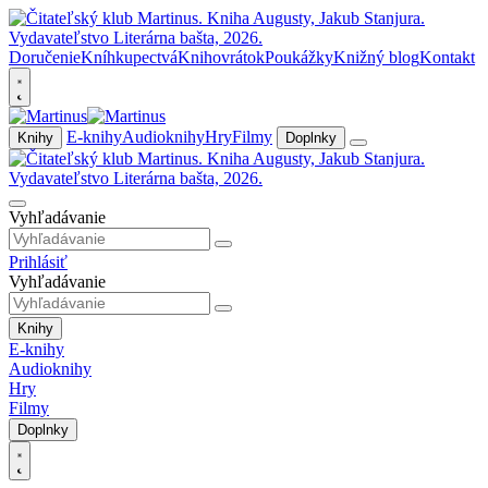
Doručenie
Kníhkupectvá
Knihovrátok
Poukážky
Knižný blog
Kontakt
E-knihy
Audioknihy
Hry
Filmy
Knihy
Doplnky
Vyhľadávanie
Prihlásiť
Vyhľadávanie
Knihy
E-knihy
Audioknihy
Hry
Filmy
Doplnky