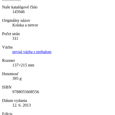
Naše katalógové číslo
145946
Originálny názov
Kráska a netvor
Počet strán
311
Väzba
pevná väzba s prebalom
Rozmer
137×215 mm
Hmotnosť
395 g
ISBN
9788055608556
Dátum vydania
12. 6. 2013
Edícia