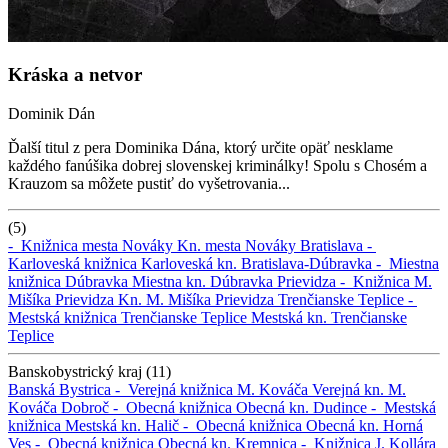
Kráska a netvor
Dominik Dán
Ďalší titul z pera Dominika Dána, ktorý určite opäť nesklame
každého fanúšika dobrej slovenskej kriminálky! Spolu s Chosém a
Krauzom sa môžete pustiť do vyšetrovania...
(5)
-
Knižnica mesta Nováky
Kn. mesta Nováky
Bratislava -
Karloveská knižnica
Karloveská kn.
Bratislava-Dúbravka -
Miestna
knižnica Dúbravka
Miestna kn. Dúbravka
Prievidza -
Knižnica M.
Mišíka Prievidza
Kn. M. Mišíka Prievidza
Trenčianske Teplice -
Mestská knižnica Trenčianske Teplice
Mestská kn. Trenčianske
Teplice
Banskobystrický kraj (11)
Banská Bystrica -
Verejná knižnica M. Kováča
Verejná kn. M.
Kováča
Dobroč -
Obecná knižnica
Obecná kn.
Dudince -
Mestská
knižnica
Mestská kn.
Halič -
Obecná knižnica
Obecná kn.
Horná
Ves -
Obecná knižnica
Obecná kn.
Kremnica -
Knižnica J. Kollára