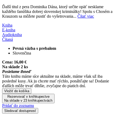
Ďalší titul z pera Dominika Dána, ktorý určite opäť nesklame
každého fanúšika dobrej slovenskej kriminálky! Spolu s Chosém a
Krauzom sa môžete pustiť do vyšetrovania...
Čítať viac
Kniha
E-kniha
Audiokniha
Čítaná
Pevná väzba s prebalom
Slovenčina
Cena:
16,00 €
Na sklade 2 ks
Posielame ihneď
Túto knihu máme síce aktuálne na sklade, máme však už iba
posledné kusy. Ak ju chcete mať rýchlo, ponáhľajte sa! Dodanie
ďalších môže trvať dlhšie, zvyčajne do piatich dní.
Vložiť do košíka
Rezervovať v kníhkupectve
Na sklade v 23 kníhkupectvách
Pridať do zoznamu
Sledovať dostupnosť