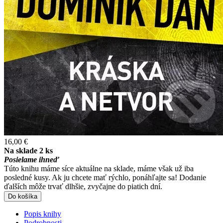
16,00 €
Na sklade 2 ks
Posielame ihneď
Túto knihu máme síce aktuálne na sklade, máme však už iba
posledné kusy. Ak ju chcete mať rýchlo, ponáhľajte sa! Dodanie
ďalších môže trvať dlhšie, zvyčajne do piatich dní.
Do košíka
Popis knihy
Podrobnosti