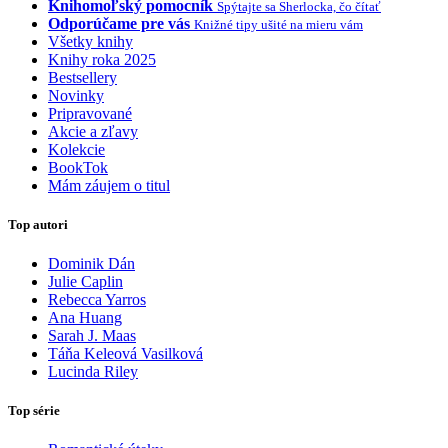
Knihomoľský pomocník
Spýtajte sa Sherlocka, čo čítať
Odporúčame pre vás
Knižné tipy ušité na mieru vám
Všetky knihy
Knihy roka 2025
Bestsellery
Novinky
Pripravované
Akcie a zľavy
Kolekcie
BookTok
Mám záujem o titul
Top autori
Dominik Dán
Julie Caplin
Rebecca Yarros
Ana Huang
Sarah J. Maas
Táňa Keleová Vasilková
Lucinda Riley
Top série