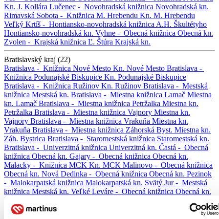
Kn. J. Kollára
Lučenec -
Novohradská knižnica
Novohradská kn.
Rimavská Sobota -
Knižnica M. Hrebendu
Kn. M. Hrebendu
Veľký Krtíš -
Hontiansko-novohradská knižnica A.H. Škultétyho
Hontiansko-novohradská kn.
Vyhne -
Obecná knižnica
Obecná kn.
Zvolen -
Krajská knižnica Ľ. Štúra
Krajská kn.
Bratislavský kraj (22)
Bratislava -
Knižnica Nové Mesto
Kn. Nové Mesto
Bratislava -
Knižnica Podunajské Biskupice
Kn. Podunajské Biskupice
Bratislava -
Knižnica Ružinov
Kn. Ružinov
Bratislava -
Mestská
knižnica
Mestská kn.
Bratislava -
Miestna knižnica Lamač
Miestna
kn. Lamač
Bratislava -
Miestna knižnica Petržalka
Miestna kn.
Petržalka
Bratislava -
Miestna knižnica Vajnory
Miestna kn.
Vajnory
Bratislava -
Miestna knižnica Vrakuňa
Miestna kn.
Vrakuňa
Bratislava -
Miestna knižnica Záhorská Byst.
Miestna kn.
Záh. Bystrica
Bratislava -
Staromestská knižnica
Staromestská kn.
Bratislava -
Univerzitná knižnica
Univerzitná kn.
Častá -
Obecná
knižnica
Obecná kn.
Gajary -
Obecná knižnica
Obecná kn.
Malacky -
Knižnica MCK
Kn. MCK
Malinovo -
Obecná knižnica
Obecná kn.
Nová Dedinka -
Obecná knižnica
Obecná kn.
Pezinok
-
Malokarpatská knižnica
Malokarpatská kn.
Svätý Jur -
Mestská
knižnica
Mestská kn.
Veľké Leváre -
Obecná knižnica
Obecná kn.
Vinosady -
Obecná knižnica
Obecná kn.
Záhorská Ves -
Obecná
knižnica
Obecná kn.
Zohor -
Miestna ľudová knižnica
Miestna
ľudová kn.