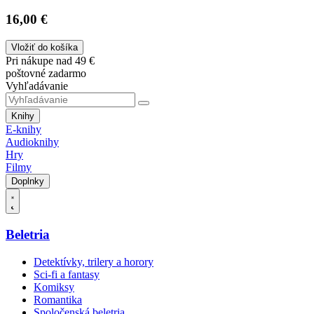
16,00 €
Vložiť do košíka
Pri nákupe nad 49 €
poštovné zadarmo
Vyhľadávanie
Knihy
E-knihy
Audioknihy
Hry
Filmy
Doplnky
Beletria
Detektívky, trilery a horory
Sci-fi a fantasy
Komiksy
Romantika
Spoločenská beletria