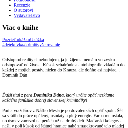
Recenzie
O autorovi
Vydavateľstvo
Viac o knihe
Pozrieť ukážku
Ukážka
#detektívka
#krimi
#vyšetrovanie
Odstup od reality si nebudujem, ja ju žijem a nemám vo zvyku
odstupovať od života. Kúsok sebairónie a autobiografie vkladám do
každej z mojich postáv, nielen do Krauza, ale doňho asi najviac...
Dominik Dán
Ďalší titul z pera
Dominika Dána
, ktorý určite opäť nesklame
každého fanúšika dobrej slovenskej kriminálky!
Partia vraždárov z Nášho Mesta je po dovolenkách opäť spolu. Šéf
sa vrátil do práce opálený, usmiaty a plný energie. Farba mu ostala,
no úsmev zamrzol na perách už na druhý deň. Maďarskí kolegovia
našli v poli kúsok od štátnej hranice nahé zmasakrované telo mladej