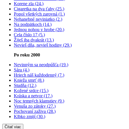
Korene zla (24.)
Cigaretka na dva ťahy (25.)
Popol všetkých zarovná (1.)
Nehanebné neviniatko (2.)
Na podpätkoch (14.)
Jednou nohou v hrobe (20.)
Cela číslo 17 (5.)
Žiješ iba dvakrát (13.)
Nevieš dňa, nevieš hodiny (29.)
Po roku 2000
Nevinným sa neodpúšťa (19.)
Sára (4.)
Hriech náš každodenný (7.)
Knieža smrť (8.)
Studňa (12.)
Kožené srdce (15.)
Kráska a netvor (17.)
Noc temných klamstiev (9.)
Venuša zo zátoky (27.)
Pochovaní zaživa (28.)
Klbko zmijí (30.)
Čítať viac