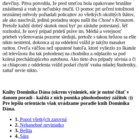
dievčiny. Pitva potvrdila, že pred smrťou bola opakovane brutálne
znásilnená a vrah ju neľudsky mučil. O pomoc pri určení totožnosti
neznámej mŕtvoly požiadali policajtov zo všetkých okolitých štátov,
ale ako naschvál, jedinú poriadnu stopu našli iba
Chosé
s
Krauzom
.
Pretože každý dobrý skutok musí byť po zásluhe potrestaný, šéf
rozhodol, že nový prípad pridelí práve im. Médiá a verejnosť
priebeh vyšetrovania pozorne sledujú, pretože s takou hrôzou sa ešte
nikto nestretol, dokonca aj na oddelení vrážd je takýto masaker
raritou. Oveľa väčšou než opustené batoľa, ktoré vyliezlo zo škatule
od televízora iba tak pohodenej na chodníku a odplazilo sa pod
kolesá prechádzajúceho autobusu. Ako tieto dva prípady súvisia a či
sa chlapcom z oddelenia vrážd podarí chytiť vraha mladej študentky,
zatiaľ nevie nikto.
Knihy Dominika Dána (okrem výnimiek, nie je nutné čítať v
danom poradí - každá z nich ponúka plnohodnotný zážitok :))
Pre lepšiu orientáciu však uvádzame poradie kníh Dominika
Dána.
1.
Popol všetkých zarovná
2.
Nehanebné neviniatko
3.
Beštia
4.
Sára