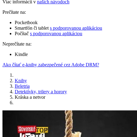
Viac informácií v
našich návodoch
Prečítate na:
Pocketbook
Smartfón či tablet
s podporovanou aplikáciou
Počítač
s podporovanou aplikáciou
Neprečítate na:
Kindle
Ako čítať e-knihy zabezpečené cez Adobe DRM?
Knihy
Beletria
Detektívky, trilery a horory
Kráska a netvor