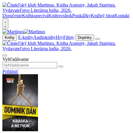
Doručenie
Kníhkupectvá
Knihovrátok
Poukážky
Knižný blog
Kontakt
E-knihy
Audioknihy
Hry
Filmy
Knihy
Doplnky
Vyhľadávanie
Prihlásiť