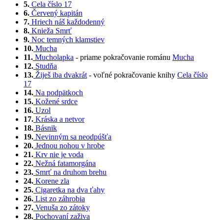
5.
Cela číslo 17
6.
Červený kapitán
7.
Hriech náš každodenný
8.
Knieža Smrť
9.
Noc temných klamstiev
10.
Mucha
11.
Mucholapka
- priame pokračovanie románu
Mucha
12.
Studňa
13.
Žiješ iba dvakrát
- voľné pokračovanie knihy
Cela číslo
17
14.
Na podpätkoch
15.
Kožené srdce
16.
Uzol
17.
Kráska a netvor
18.
Básnik
19.
Nevinným sa neodpúšťa
20.
Jednou nohou v hrobe
21.
Krv nie je voda
22.
Nežná fatamorgána
23.
Smrť na druhom brehu
24.
Korene zla
25.
Cigaretka na dva ťahy
26.
List zo záhrobia
27.
Venuša zo zátoky
28.
Pochovaní zaživa