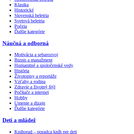
Klasika
Historické
Slovenská beletria
Svetová beletria
Poézia
Ďalšie kategórie
Náučná a odborná
Motivácia a sebarozvoj
Biznis a manažment
Humanitné a spoločenské vedy
História
Životopisy a reportáže
Vzťahy a rodina
Zdravie a životný štýl
Počítače a internet
Hobby
Umenie a dizajn
Ďalšie kategórie
Deti a mládež
Knihorad – poradca kníh pre deti