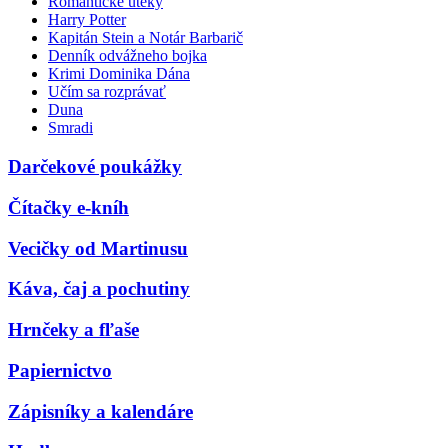
Romantické úteky
Harry Potter
Kapitán Stein a Notár Barbarič
Denník odvážneho bojka
Krimi Dominika Dána
Učím sa rozprávať
Duna
Smradi
Darčekové poukážky
Čítačky e-kníh
Vecičky od Martinusu
Káva, čaj a pochutiny
Hrnčeky a fľaše
Papiernictvo
Zápisníky a kalendáre