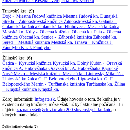
knižnica Michala Rešetku
Verejná kn. M. Rešetku
Trnavský kraj (9)
Dojč -
Miestna ľudová knižnica
Miestna ľudová kn.
Dunajská
Streda -
Žitnoostrovská knižnica
Žitnoostrovská kn.
Galanta -
Galantská knižnica
Galantská kn.
Hlohovec -
Mestská knižnica
Mestská kn.
Kúty -
Obecná knižnica
Obecná kn.
Pata -
Obecná
knižnica
Obecná kn.
Senica -
Záhorská knižnica
Záhorská kn.
Sereď -
Mestská knižnica
Mestská kn.
Trnava -
Knižnica J.
Fándlyho
Kn. J. Fándlyho
Žilinský kraj (6)
Čadca -
Kysucká knižnica
Kysucká kn.
Dolný Kubín -
Oravská
knižnica A. Habovštiaka
Oravská kn. A. Habovštiaka
Kysucké
Nové Mesto -
Mestská knižnica
Mestská kn.
Liptovský Mikuláš -
Liptovská knižnica G. F. Belopotockého
Liptovská kn. G. F.
Belopotockého
Martin -
Turčianska knižnica
Turčianska kn.
Žilina
-
Krajská knižnica
Krajská kn.
Zdroj informácií:
Infogate.sk
. Údaje hovoria o tom, že kniha je v
evidencii danej knižnice, môže však už byť aktuálne požičaná. Tu
nájdete
zoznam všetkých viac ako 200 slovenských knižníc
, o
ktorých máme údaje.
Ďalšie knižné vydania (2)