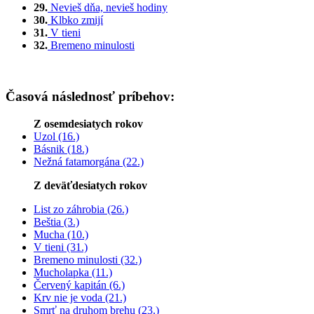
29.
Nevieš dňa, nevieš hodiny
30.
Klbko zmijí
31.
V tieni
32.
Bremeno minulosti
Časová následnosť príbehov:
Z osemdesiatych rokov
Uzol (16.)
Básnik (18.)
Nežná fatamorgána (22.)
Z deväťdesiatych rokov
List zo záhrobia (26.)
Beštia (3.)
Mucha (10.)
V tieni (31.)
Bremeno minulosti (32.)
Mucholapka (11.)
Červený kapitán (6.)
Krv nie je voda (21.)
Smrť na druhom brehu (23.)