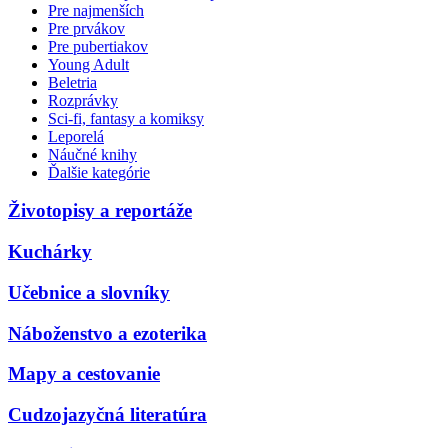
Pre najmenších
Pre prvákov
Pre pubertiakov
Young Adult
Beletria
Rozprávky
Sci-fi, fantasy a komiksy
Leporelá
Náučné knihy
Ďalšie kategórie
Životopisy a reportáže
Kuchárky
Učebnice a slovníky
Náboženstvo a ezoterika
Mapy a cestovanie
Cudzojazyčná literatúra