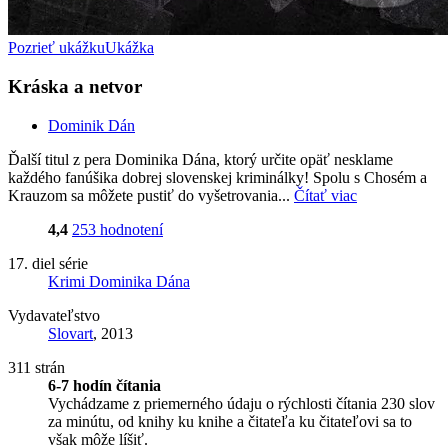
Pozrieť ukážku
Ukážka
Kráska a netvor
Dominik Dán
Ďalší titul z pera Dominika Dána, ktorý určite opäť nesklame
každého fanúšika dobrej slovenskej kriminálky! Spolu s Chosém a
Krauzom sa môžete pustiť do vyšetrovania...
Čítať viac
4,4
253 hodnotení
17. diel série
Krimi Dominika Dána
Vydavateľstvo
Slovart
, 2013
311 strán
6-7 hodín čítania
Vychádzame z priemerného údaju o rýchlosti čítania 230 slov
za minútu, od knihy ku knihe a čitateľa ku čitateľovi sa to
však môže líšiť.