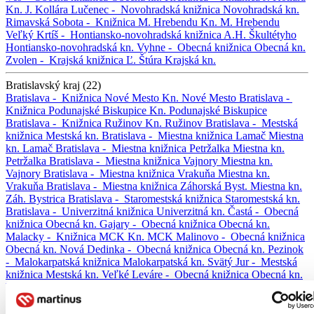
Kn. J. Kollára
Lučenec -
Novohradská knižnica
Novohradská kn.
Rimavská Sobota -
Knižnica M. Hrebendu
Kn. M. Hrebendu
Veľký Krtíš -
Hontiansko-novohradská knižnica A.H. Škultétyho
Hontiansko-novohradská kn.
Vyhne -
Obecná knižnica
Obecná kn.
Zvolen -
Krajská knižnica Ľ. Štúra
Krajská kn.
Bratislavský kraj (22)
Bratislava -
Knižnica Nové Mesto
Kn. Nové Mesto
Bratislava -
Knižnica Podunajské Biskupice
Kn. Podunajské Biskupice
Bratislava -
Knižnica Ružinov
Kn. Ružinov
Bratislava -
Mestská
knižnica
Mestská kn.
Bratislava -
Miestna knižnica Lamač
Miestna
kn. Lamač
Bratislava -
Miestna knižnica Petržalka
Miestna kn.
Petržalka
Bratislava -
Miestna knižnica Vajnory
Miestna kn.
Vajnory
Bratislava -
Miestna knižnica Vrakuňa
Miestna kn.
Vrakuňa
Bratislava -
Miestna knižnica Záhorská Byst.
Miestna kn.
Záh. Bystrica
Bratislava -
Staromestská knižnica
Staromestská kn.
Bratislava -
Univerzitná knižnica
Univerzitná kn.
Častá -
Obecná
knižnica
Obecná kn.
Gajary -
Obecná knižnica
Obecná kn.
Malacky -
Knižnica MCK
Kn. MCK
Malinovo -
Obecná knižnica
Obecná kn.
Nová Dedinka -
Obecná knižnica
Obecná kn.
Pezinok
-
Malokarpatská knižnica
Malokarpatská kn.
Svätý Jur -
Mestská
knižnica
Mestská kn.
Veľké Leváre -
Obecná knižnica
Obecná kn.
Vinosady -
Obecná knižnica
Obecná kn.
Záhorská Ves -
Obecná
knižnica
Obecná kn.
Zohor -
Miestna ľudová knižnica
Miestna
ľudová kn.