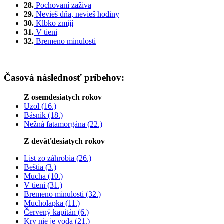
28.
Pochovaní zaživa
29.
Nevieš dňa, nevieš hodiny
30.
Klbko zmijí
31.
V tieni
32.
Bremeno minulosti
Časová následnosť príbehov:
Z osemdesiatych rokov
Uzol (16.)
Básnik (18.)
Nežná fatamorgána (22.)
Z deväťdesiatych rokov
List zo záhrobia (26.)
Beštia (3.)
Mucha (10.)
V tieni (31.)
Bremeno minulosti (32.)
Mucholapka (11.)
Červený kapitán (6.)
Krv nie je voda (21.)