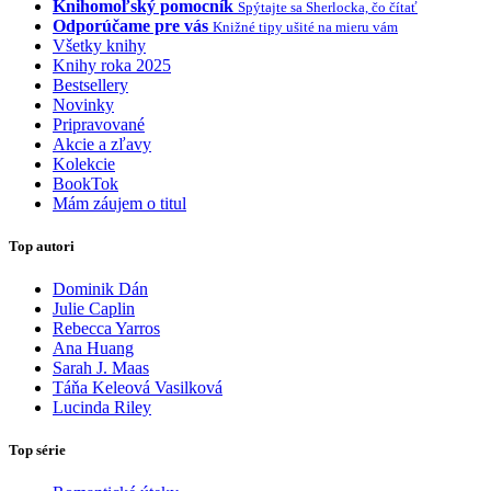
Knihomoľský pomocník
Spýtajte sa Sherlocka, čo čítať
Odporúčame pre vás
Knižné tipy ušité na mieru vám
Všetky knihy
Knihy roka 2025
Bestsellery
Novinky
Pripravované
Akcie a zľavy
Kolekcie
BookTok
Mám záujem o titul
Top autori
Dominik Dán
Julie Caplin
Rebecca Yarros
Ana Huang
Sarah J. Maas
Táňa Keleová Vasilková
Lucinda Riley
Top série