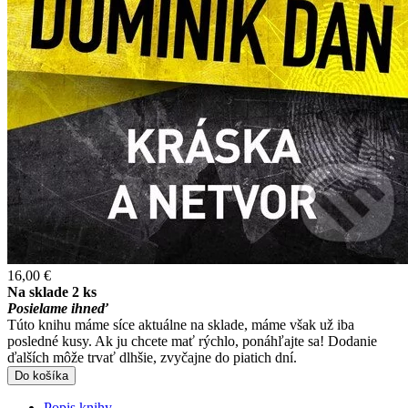
16,00 €
Na sklade 2 ks
Posielame ihneď
Túto knihu máme síce aktuálne na sklade, máme však už iba
posledné kusy. Ak ju chcete mať rýchlo, ponáhľajte sa! Dodanie
ďalších môže trvať dlhšie, zvyčajne do piatich dní.
Do košíka
Popis knihy