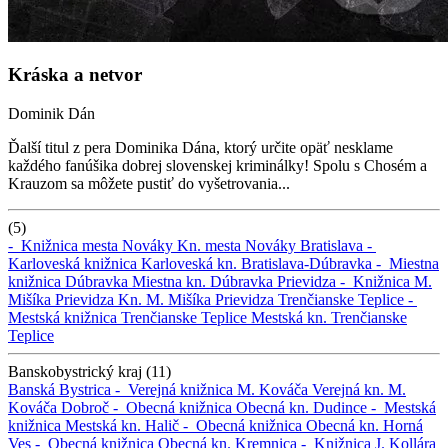
Kráska a netvor
Dominik Dán
Ďalší titul z pera Dominika Dána, ktorý určite opäť nesklame
každého fanúšika dobrej slovenskej kriminálky! Spolu s Chosém a
Krauzom sa môžete pustiť do vyšetrovania...
(5)
-
Knižnica mesta Nováky
Kn. mesta Nováky
Bratislava -
Karloveská knižnica
Karloveská kn.
Bratislava-Dúbravka -
Miestna
knižnica Dúbravka
Miestna kn. Dúbravka
Prievidza -
Knižnica M.
Mišíka Prievidza
Kn. M. Mišíka Prievidza
Trenčianske Teplice -
Mestská knižnica Trenčianske Teplice
Mestská kn. Trenčianske
Teplice
Banskobystrický kraj (11)
Banská Bystrica -
Verejná knižnica M. Kováča
Verejná kn. M.
Kováča
Dobroč -
Obecná knižnica
Obecná kn.
Dudince -
Mestská
knižnica
Mestská kn.
Halič -
Obecná knižnica
Obecná kn.
Horná
Ves -
Obecná knižnica
Obecná kn.
Kremnica -
Knižnica J. Kollára