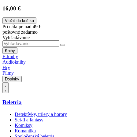
16,00 €
Vložiť do košíka
Pri nákupe nad 49 €
poštovné zadarmo
Vyhľadávanie
Knihy
E-knihy
Audioknihy
Hry
Filmy
Doplnky
Beletria
Detektívky, trilery a horory
Sci-fi a fantasy
Komiksy
Romantika
Spoločenská beletria