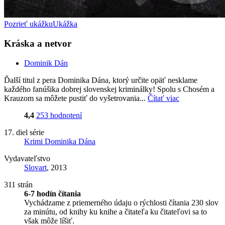
Pozrieť ukážku
Ukážka
Kráska a netvor
Dominik Dán
Ďalší titul z pera Dominika Dána, ktorý určite opäť nesklame
každého fanúšika dobrej slovenskej kriminálky! Spolu s Chosém a
Krauzom sa môžete pustiť do vyšetrovania...
Čítať viac
4,4
253 hodnotení
17. diel série
Krimi Dominika Dána
Vydavateľstvo
Slovart
, 2013
311 strán
6-7 hodín čítania
Vychádzame z priemerného údaju o rýchlosti čítania 230 slov
za minútu, od knihy ku knihe a čitateľa ku čitateľovi sa to
však môže líšiť.