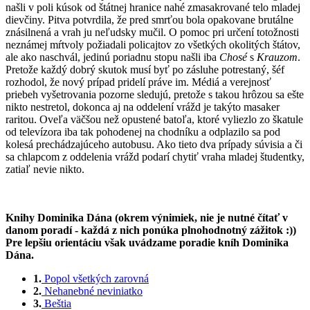
našli v poli kúsok od štátnej hranice nahé zmasakrované telo mladej
dievčiny. Pitva potvrdila, že pred smrťou bola opakovane brutálne
znásilnená a vrah ju neľudsky mučil. O pomoc pri určení totožnosti
neznámej mŕtvoly požiadali policajtov zo všetkých okolitých štátov,
ale ako naschvál, jedinú poriadnu stopu našli iba
Chosé
s
Krauzom
.
Pretože každý dobrý skutok musí byť po zásluhe potrestaný, šéf
rozhodol, že nový prípad pridelí práve im. Médiá a verejnosť
priebeh vyšetrovania pozorne sledujú, pretože s takou hrôzou sa ešte
nikto nestretol, dokonca aj na oddelení vrážd je takýto masaker
raritou. Oveľa väčšou než opustené batoľa, ktoré vyliezlo zo škatule
od televízora iba tak pohodenej na chodníku a odplazilo sa pod
kolesá prechádzajúceho autobusu. Ako tieto dva prípady súvisia a či
sa chlapcom z oddelenia vrážd podarí chytiť vraha mladej študentky,
zatiaľ nevie nikto.
Knihy Dominika Dána (okrem výnimiek, nie je nutné čítať v
danom poradí - každá z nich ponúka plnohodnotný zážitok :))
Pre lepšiu orientáciu však uvádzame poradie kníh Dominika
Dána.
1.
Popol všetkých zarovná
2.
Nehanebné neviniatko
3.
Beštia