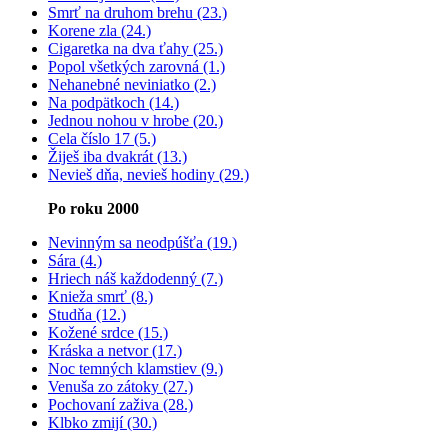
Smrť na druhom brehu (23.)
Korene zla (24.)
Cigaretka na dva ťahy (25.)
Popol všetkých zarovná (1.)
Nehanebné neviniatko (2.)
Na podpätkoch (14.)
Jednou nohou v hrobe (20.)
Cela číslo 17 (5.)
Žiješ iba dvakrát (13.)
Nevieš dňa, nevieš hodiny (29.)
Po roku 2000
Nevinným sa neodpúšťa (19.)
Sára (4.)
Hriech náš každodenný (7.)
Knieža smrť (8.)
Studňa (12.)
Kožené srdce (15.)
Kráska a netvor (17.)
Noc temných klamstiev (9.)
Venuša zo zátoky (27.)
Pochovaní zaživa (28.)
Klbko zmijí (30.)