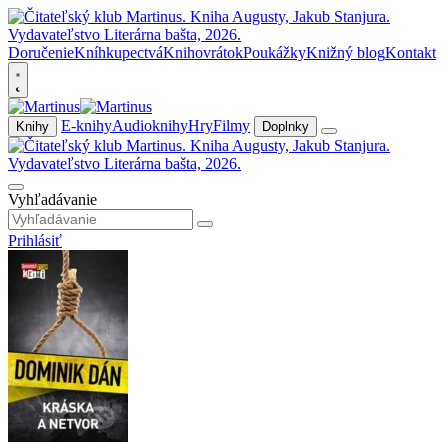
Doručenie
Kníhkupectvá
Knihovrátok
Poukážky
Knižný blog
Kontakt
E-knihy
Audioknihy
Hry
Filmy
Knihy
Doplnky
Vyhľadávanie
Prihlásiť