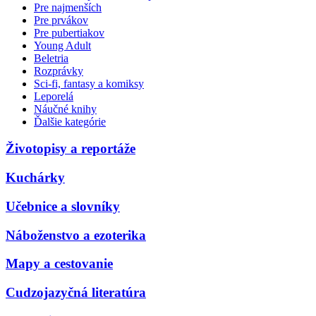
Pre najmenších
Pre prvákov
Pre pubertiakov
Young Adult
Beletria
Rozprávky
Sci-fi, fantasy a komiksy
Leporelá
Náučné knihy
Ďalšie kategórie
Životopisy a reportáže
Kuchárky
Učebnice a slovníky
Náboženstvo a ezoterika
Mapy a cestovanie
Cudzojazyčná literatúra