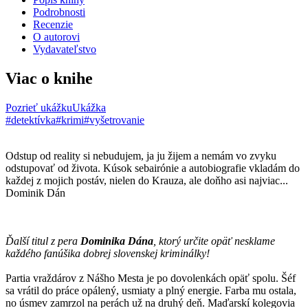
Podrobnosti
Recenzie
O autorovi
Vydavateľstvo
Viac o knihe
Pozrieť ukážku
Ukážka
#detektívka
#krimi
#vyšetrovanie
Odstup od reality si nebudujem, ja ju žijem a nemám vo zvyku
odstupovať od života. Kúsok sebairónie a autobiografie vkladám do
každej z mojich postáv, nielen do Krauza, ale doňho asi najviac...
Dominik Dán
Ďalší titul z pera
Dominika Dána
, ktorý určite opäť nesklame
každého fanúšika dobrej slovenskej kriminálky!
Partia vraždárov z Nášho Mesta je po dovolenkách opäť spolu. Šéf
sa vrátil do práce opálený, usmiaty a plný energie. Farba mu ostala,
no úsmev zamrzol na perách už na druhý deň. Maďarskí kolegovia