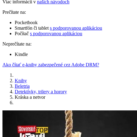
Viac informácií v
našich návodoch
Prečítate na:
Pocketbook
Smartfón či tablet
s podporovanou aplikáciou
Počítač
s podporovanou aplikáciou
Neprečítate na:
Kindle
Ako čítať e-knihy zabezpečené cez Adobe DRM?
Knihy
Beletria
Detektívky, trilery a horory
Kráska a netvor