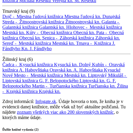
knižnica Michala Rešetku
Verejná kn. M. Rešetku
Trnavský kraj (9)
Dojč -
Miestna ľudová knižnica
Miestna ľudová kn.
Dunajská
Streda -
Žitnoostrovská knižnica
Žitnoostrovská kn.
Galanta -
Galantská knižnica
Galantská kn.
Hlohovec -
Mestská knižnica
Mestská kn.
Kúty -
Obecná knižnica
Obecná kn.
Pata -
Obecná
knižnica
Obecná kn.
Senica -
Záhorská knižnica
Záhorská kn.
Sereď -
Mestská knižnica
Mestská kn.
Trnava -
Knižnica J.
Fándlyho
Kn. J. Fándlyho
Žilinský kraj (6)
Čadca -
Kysucká knižnica
Kysucká kn.
Dolný Kubín -
Oravská
knižnica A. Habovštiaka
Oravská kn. A. Habovštiaka
Kysucké
Nové Mesto -
Mestská knižnica
Mestská kn.
Liptovský Mikuláš -
Liptovská knižnica G. F. Belopotockého
Liptovská kn. G. F.
Belopotockého
Martin -
Turčianska knižnica
Turčianska kn.
Žilina
-
Krajská knižnica
Krajská kn.
Zdroj informácií:
Infogate.sk
. Údaje hovoria o tom, že kniha je v
evidencii danej knižnice, môže však už byť aktuálne požičaná. Tu
nájdete
zoznam všetkých viac ako 200 slovenských knižníc
, o
ktorých máme údaje.
Ďalšie knižné vydania (2)