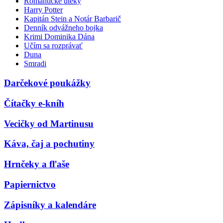
Romantické úteky
Harry Potter
Kapitán Stein a Notár Barbarič
Denník odvážneho bojka
Krimi Dominika Dána
Učím sa rozprávať
Duna
Smradi
Darčekové poukážky
Čítačky e-kníh
Vecičky od Martinusu
Káva, čaj a pochutiny
Hrnčeky a fľaše
Papiernictvo
Zápisníky a kalendáre