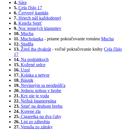
4.
Sára
5.
Cela číslo 17
6.
Červený kapitán
7.
Hriech náš každodenný
8.
Knieža Smrť
9.
Noc temných klamstiev
10.
Mucha
11.
Mucholapka
- priame pokračovanie románu
Mucha
12.
Studňa
13.
Žiješ iba dvakrát
- voľné pokračovanie knihy
Cela číslo
17
14.
Na podpätkoch
15.
Kožené srdce
16.
Uzol
17.
Kráska a netvor
18.
Básnik
19.
Nevinným sa neodpúšťa
20.
Jednou nohou v hrobe
21.
Krv nie je voda
22.
Nežná fatamorgána
23.
Smrť na druhom brehu
24.
Korene zla
25.
Cigaretka na dva ťahy
26.
List zo záhrobia
27.
Venuša zo zátoky