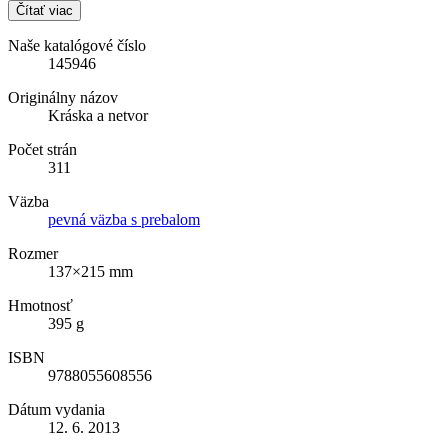
Čítať viac
Naše katalógové číslo
145946
Originálny názov
Kráska a netvor
Počet strán
311
Väzba
pevná väzba s prebalom
Rozmer
137×215 mm
Hmotnosť
395 g
ISBN
9788055608556
Dátum vydania
12. 6. 2013