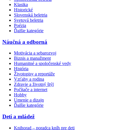
Klasika
Historické
Slovenská beletria
Svetová beletria
Poézia
Ďalšie kategórie
Náučná a odborná
Motivácia a sebarozvoj
Biznis a manažment
Humanitné a spoločenské vedy
História
Životopisy a reportáže
Vzťahy a rodina
Zdravie a životný štýl
Počítače a internet
Hobby
Umenie a dizajn
Ďalšie kategórie
Deti a mládež
Knihorad – poradca kníh pre deti