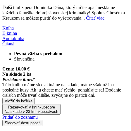
Ďalší titul z pera Dominika Dána, ktorý určite opäť nesklame
každého fanúšika dobrej slovenskej kriminálky! Spolu s Chosém a
Krauzom sa môžete pustiť do vyšetrovania...
Čítať viac
Kniha
E-kniha
Audiokniha
Čítaná
Pevná väzba s prebalom
Slovenčina
Cena:
16,00 €
Na sklade 2 ks
Posielame ihneď
Túto knihu máme síce aktuálne na sklade, máme však už iba
posledné kusy. Ak ju chcete mať rýchlo, ponáhľajte sa! Dodanie
ďalších môže trvať dlhšie, zvyčajne do piatich dní.
Vložiť do košíka
Rezervovať v kníhkupectve
Na sklade v 23 kníhkupectvách
Pridať do zoznamu
Sledovať dostupnosť