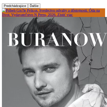
Predchádzajúce
Ďalšie