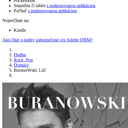
Pocketbook
Smartfón či tablet
s podporovanou aplikáciou
Počítač
s podporovanou aplikáciou
Neprečítate na:
Kindle
Ako čítať e-knihy zabezpečené cez Adobe DRM?
Hudba
Rock, Pop
Domáce
BuranoWski: Lúč