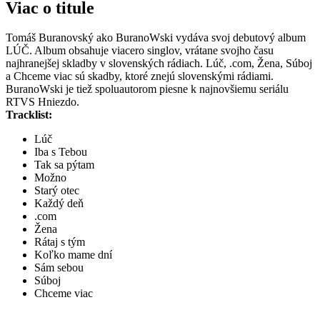
Viac o titule
Tomáš Buranovský ako BuranoWski vydáva svoj debutový album
LÚČ. Album obsahuje viacero singlov, vrátane svojho času
najhranejšej skladby v slovenských rádiach. Lúč, .com, Žena, Súboj
a Chceme viac sú skadby, ktoré znejú slovenskými rádiami.
BuranoWski je tiež spoluautorom piesne k najnovšiemu seriálu
RTVS Hniezdo.
Tracklist:
Lúč
Iba s Tebou
Tak sa pýtam
Možno
Starý otec
Každý deň
.com
Žena
Rátaj s tým
Koľko mame dní
Sám sebou
Súboj
Chceme viac