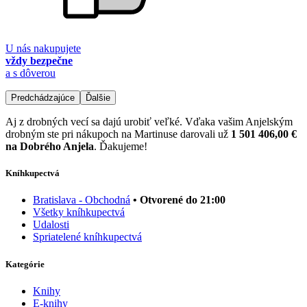
U nás nakupujete
vždy bezpečne
a s dôverou
Predchádzajúce
Ďalšie
Aj z drobných vecí sa dajú urobiť veľké. Vďaka vašim Anjelským
drobným ste pri nákupoch na Martinuse darovali už
1 501 406,00 €
na Dobrého Anjela
. Ďakujeme!
Kníhkupectvá
Bratislava - Obchodná
• Otvorené do 21:00
Všetky kníhkupectvá
Udalosti
Spriatelené kníhkupectvá
Kategórie
Knihy
E-knihy