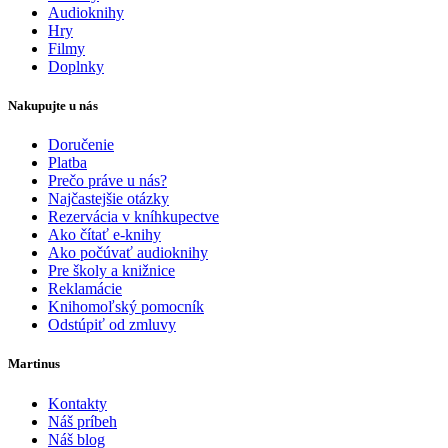
Audioknihy
Hry
Filmy
Doplnky
Nakupujte u nás
Doručenie
Platba
Prečo práve u nás?
Najčastejšie otázky
Rezervácia v kníhkupectve
Ako čítať e-knihy
Ako počúvať audioknihy
Pre školy a knižnice
Reklamácie
Knihomoľský pomocník
Odstúpiť od zmluvy
Martinus
Kontakty
Náš príbeh
Náš blog