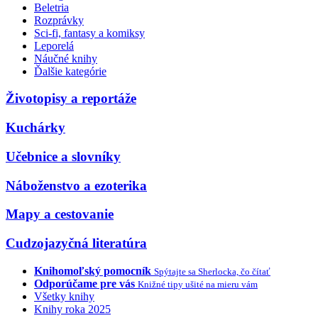
Beletria
Rozprávky
Sci-fi, fantasy a komiksy
Leporelá
Náučné knihy
Ďalšie kategórie
Životopisy a reportáže
Kuchárky
Učebnice a slovníky
Náboženstvo a ezoterika
Mapy a cestovanie
Cudzojazyčná literatúra
Knihomoľský pomocník
Spýtajte sa Sherlocka, čo čítať
Odporúčame pre vás
Knižné tipy ušité na mieru vám
Všetky knihy
Knihy roka 2025