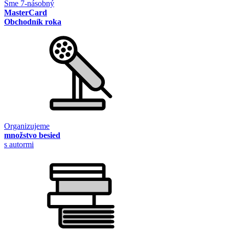
Sme 7-násobný
MasterCard
Obchodník roka
Organizujeme
množstvo besied
s autormi