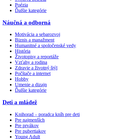
Poézia
Ďalšie kategórie
Náučná a odborná
Motivácia a sebarozvoj
Biznis a manažment
Humanitné a spoločenské vedy
História
Životopisy a reportáže
Vzťahy a rodina
Zdravie a životný štýl
Počítače a internet
Hobby
Umenie a dizajn
Ďalšie kategórie
Deti a mládež
Knihorad – poradca kníh pre deti
Pre najmenších
Pre prvákov
Pre pubertiakov
Young Adult