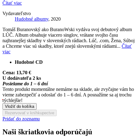
Čítať viac
Vydavateľstvo
Hudobné albumy
, 2020
Tomáš Buranovský ako BuranoWski vydáva svoj debutový album
LÚČ. Album obsahuje viacero singlov, vrátane svojho času
najhranejšej skladby v slovenských rádiach. Lúč, .com, Žena, Súboj
a Chceme viac sú skadby, ktoré znejú slovenskými rádiami...
Čítať
viac
Hudobné CD
Cena:
13,70 €
U dodávateľa 2 ks
Posielame do 1 – 6 dní
Tento produkt momentálne nemáme na sklade, ale zvyčajne vám ho
vieme zabezpečiť a odoslať do 1 – 6 dní. A posnažíme sa aj trochu
rýchlejšie!
Vložiť do košíka
Rezervovať v kníhkupectve
Pridať do zoznamu
Naši škriatkovia odporúčajú