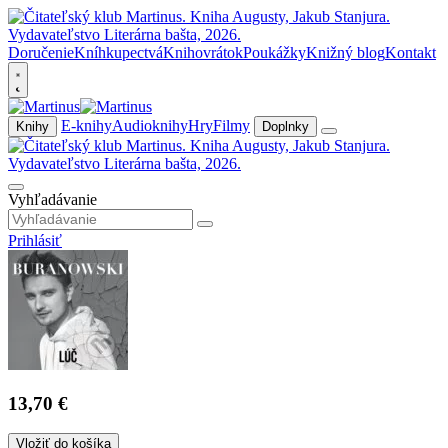
Doručenie
Kníhkupectvá
Knihovrátok
Poukážky
Knižný blog
Kontakt
E-knihy
Audioknihy
Hry
Filmy
Knihy
Doplnky
Vyhľadávanie
Prihlásiť
13,70 €
Vložiť do košíka