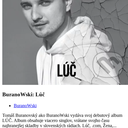
BuranoWski: Lúč
BuranoWski
Tomáš Buranovský ako BuranoWski vydáva svoj debutový album
LÚČ. Album obsahuje viacero singlov, vrátane svojho času
najhranejšej skladby v slovenských rádiach. Lúč, .com, Žena,...