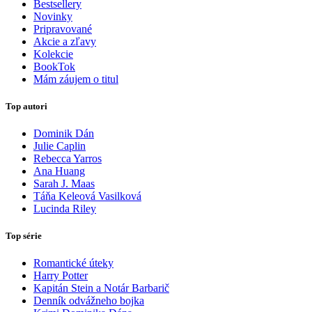
Bestsellery
Novinky
Pripravované
Akcie a zľavy
Kolekcie
BookTok
Mám záujem o titul
Top autori
Dominik Dán
Julie Caplin
Rebecca Yarros
Ana Huang
Sarah J. Maas
Táňa Keleová Vasilková
Lucinda Riley
Top série
Romantické úteky
Harry Potter
Kapitán Stein a Notár Barbarič
Denník odvážneho bojka