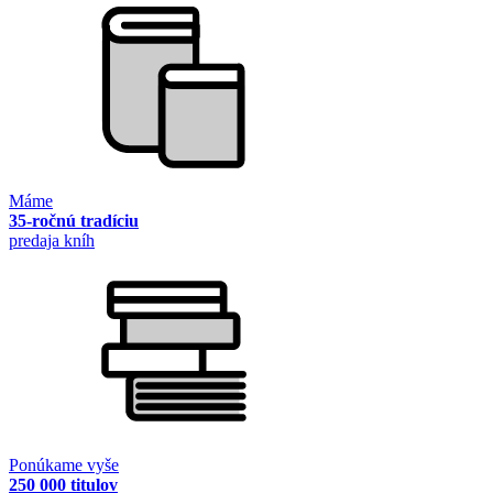
Máme
35-ročnú tradíciu
predaja kníh
Ponúkame vyše
250 000 titulov