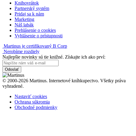
Knihovrátok
Partnerský systém
Pridaj sa k nám
Marketing
Náš labák
Prehlásenie o cookies
Vyhlásenie o prístupnosti
Martinus je certifikovaný B Corp
Nerobíme rozdiely
Najlepšie novinky sú tie knižné. Získajte ich ako prví:
Odoslať
© 2000-2026 Martinus. Internetové kníhkupectvo. Všetky práva
vyhradené.
Nastaviť cookies
Ochrana súkromia
Obchodné podmienky