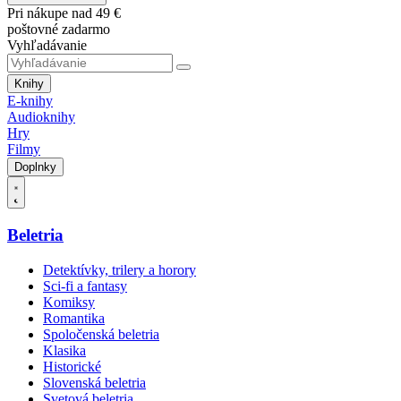
Pri nákupe nad 49 €
poštovné zadarmo
Vyhľadávanie
Knihy
E-knihy
Audioknihy
Hry
Filmy
Doplnky
Beletria
Detektívky, trilery a horory
Sci-fi a fantasy
Komiksy
Romantika
Spoločenská beletria
Klasika
Historické
Slovenská beletria
Svetová beletria