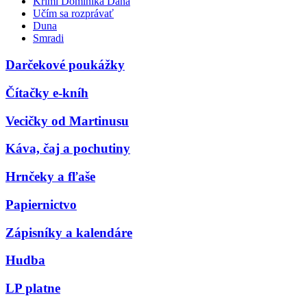
Krimi Dominika Dána
Učím sa rozprávať
Duna
Smradi
Darčekové poukážky
Čítačky e-kníh
Vecičky od Martinusu
Káva, čaj a pochutiny
Hrnčeky a fľaše
Papiernictvo
Zápisníky a kalendáre
Hudba
LP platne