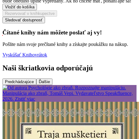
bude onedlho úplne vypredaný. Ak ho chcete mať, ponáhľajte sa!
Vložiť do košíka
Rezervovať v kníhkupectve
Sledovať dostupnosť
Čítané knihy nám môžete poslať aj vy!
Pošlite nám svoje prečítané knihy a získajte poukážku na nákup.
Vyskúšať Knihovrátok
Naši škriatkovia odporúčajú
Predchádzajúce
Ďalšie