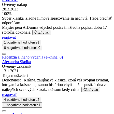
Overený nákup
28.3.2023
100%
Super klasika ,žiadne filmové spracovanie sa nechytá. Treba prečítať
odporúčam.
Majster pera A.Dumas vdýchol postavám život a popísal dobu 17
storočia dokonale.
Čítať viac
reagovať
1 pozitívne hodnotenie
1
0 negatívne hodnotenia
0
Recenzia z iného vydania (e-kniha, 0)
Alexandra Sladká
Overený zákazník
13.1.2021
Traja mušketieri
Dokonalosť! Krásna, zaujímavá klasika, ktorá vás svojimi zvratmi,
intrigami a krásne napísanou históriou chytí a už nepustí. Jedna z
najlepších svetových klasík, aké som kedy čítala.
Čítať viac
reagovať
4 pozitívne hodnotenia
4
1 negatívne hodnotenie
1