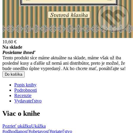
10,60 €
Na sklade
Posielame ihneď
Tento produkt síce máme aktuálne na sklade, máme však už iba
posledné kusy a ďalšie už nemá ani distribútor, preto je možné, že
bude onedlho úplne vypredaný. Ak ho chcete mať, ponáhľajte sa!
Do košíka
Popis knihy
Podrobnosti
Recenzie
Vydavateľstvo
Viac o knihe
Pozrieť ukážku
Ukážka
#odhodlanosť
#obetavosť
#priateľstvo