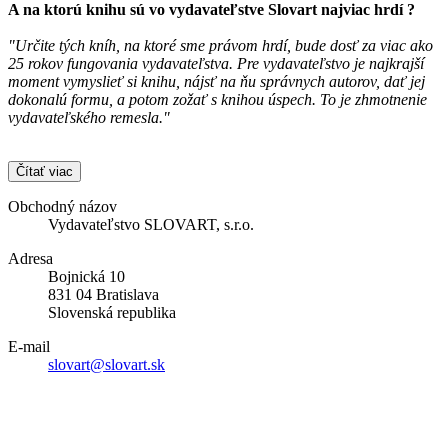
A na ktorú knihu sú vo vydavateľstve
Slovart
najviac hrdí ?
"Určite tých kníh, na ktoré sme právom hrdí, bude dosť za viac ako
25 rokov fungovania vydavateľstva. Pre vydavateľstvo je najkrajší
moment vymyslieť si knihu, nájsť na ňu správnych autorov, dať jej
dokonalú formu, a potom zožať s knihou úspech. To je zhmotnenie
vydavateľského remesla."
Čítať viac
Obchodný názov
Vydavateľstvo SLOVART, s.r.o.
Adresa
Bojnická 10
831 04 Bratislava
Slovenská republika
E-mail
slovart@slovart.sk