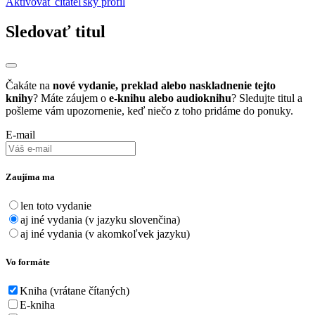
Aktivovať čitateľský profil
Sledovať titul
Čakáte na
nové vydanie, preklad alebo naskladnenie tejto
knihy
? Máte záujem o
e-knihu alebo audioknihu
? Sledujte titul a
pošleme vám upozornenie, keď niečo z toho pridáme do ponuky.
E-mail
Zaujíma ma
len toto vydanie
aj iné vydania (v jazyku slovenčina)
aj iné vydania (v akomkoľvek jazyku)
Vo formáte
Kniha (vrátane čítaných)
E-kniha