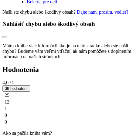
Beletria pre deti
Našli ste chybu alebo škodlivý obsah?
Dajte nám, prosím, vedieť!
Nahlásiť chybu alebo škodlivý obsah
Máte o knihe viac informácií ako je na tejto stránke alebo ste našli
chybu? Budeme vám veľmi vďační, ak nám pomôžete s doplnením
informácií na našich stránkach.
Hodnotenia
4,6
/ 5
38 hodnotení
25
12
1
0
0
Ako sa páčila kniha vám?