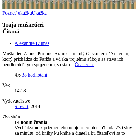
Pozrieť ukážku
Ukážka
Traja mušketieri
Čítaná
Alexandre Dumas
Mušketieri Athos, Porthos, Aramis a mladý Gaskonec d’Artagnan,
ktorý prichádza do Paríža a vďaka trojitému súboju sa stáva ich
neodlúčiteľným spojencom, sa stali...
Čítať viac
4,6
38 hodnotení
Vek
14-18
Vydavateľstvo
Slovart
, 2014
768 strán
14 hodín čítania
Vychádzame z priemerného údaju o rýchlosti čítania 230 slov
za minútu, od knihy ku knihe a čitateľa ku čitateľovi sa to