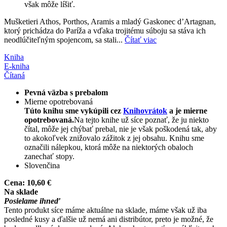
však môže líšiť.
Mušketieri Athos, Porthos, Aramis a mladý Gaskonec d’Artagnan,
ktorý prichádza do Paríža a vďaka trojitému súboju sa stáva ich
neodlúčiteľným spojencom, sa stali...
Čítať viac
Kniha
E-kniha
Čítaná
Pevná väzba s prebalom
Mierne opotrebovaná
Túto knihu sme vykúpili cez
Knihovrátok
a je mierne
opotrebovaná.
Na tejto knihe už síce poznať, že ju niekto
čítal, môže jej chýbať prebal, nie je však poškodená tak, aby
to akokoľvek znižovalo zážitok z jej obsahu. Knihu sme
označili nálepkou, ktorá môže na niektorých obaloch
zanechať stopy.
Slovenčina
Cena:
10,60 €
Na sklade
Posielame ihneď
Tento produkt síce máme aktuálne na sklade, máme však už iba
posledné kusy a ďalšie už nemá ani distribútor, preto je možné, že