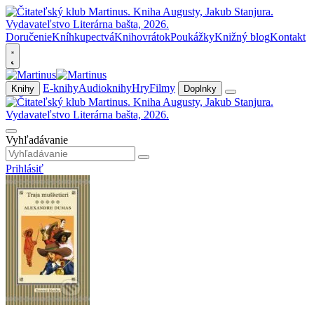
Doručenie
Kníhkupectvá
Knihovrátok
Poukážky
Knižný blog
Kontakt
E-knihy
Audioknihy
Hry
Filmy
Knihy
Doplnky
Vyhľadávanie
Prihlásiť