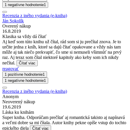
1 negatívne hodnotenie
1
Recenzia z iného vydania (e-kniha)
Ján Sokolík
Overený nákup
16.8.2019
Klasika sa vždy dá čítať
Aj keď som túto knihu už čítal, rád som si ju prečítal znova. Je to
určite jedna z kníh, ktoré sa dajú čítať opakovane a vždy nás tam
môže aj tak niečo prekvapiť, čo sme si nemuseli všimnúť na prvý
raz. Aj teraz som čítal niektoré kapitoly ako keby som ich nikdy
nečítal.
Čítať viac
reagovať
1 pozitívne hodnotenie
1
1 negatívne hodnotenie
1
Recenzia z iného vydania (e-kniha)
Anonym
Neoverený nákup
19.6.2019
Láska ku knihám
Super kniha. Odporúčam prečítať aj romantická takisto aj napínavá
a veľmi dobre sa mi čítala. Autor knihy pekne opíše vstup do tochto
epického diela
Čítať viac