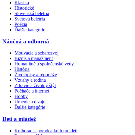
Klasika
Historické
Slovenská beletria
Svetová beletria
Poézia
Ďalšie kategórie
Náučná a odborná
Motivácia a sebarozvoj
Biznis a manažment
Humanitné a spoločenské vedy
História
Životopisy a reportáže
Vzťahy a rodina
Zdravie a životný štýl
Počítače a internet
Hobby
Umenie a dizajn
Ďalšie kategórie
Deti a mládež
Knihorad – poradca kníh pre deti