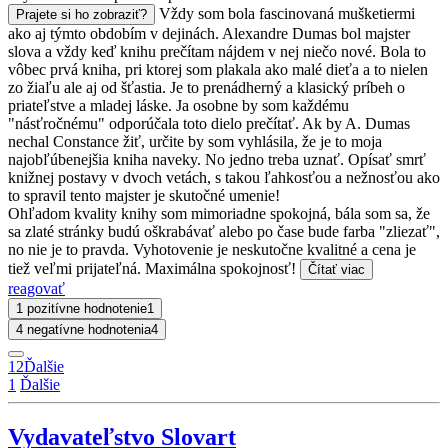
Vždy som bola fascinovaná mušketiermi
Prajete si ho zobraziť?
ako aj týmto obdobím v dejinách. Alexandre Dumas bol majster
slova a vždy keď knihu prečítam nájdem v nej niečo nové. Bola to
vôbec prvá kniha, pri ktorej som plakala ako malé dieťa a to nielen
zo žiaľu ale aj od šťastia. Je to prenádherný a klasický príbeh o
priateľstve a mladej láske. Ja osobne by som každému
"násťročnému" odporúčala toto dielo prečítať. Ak by A. Dumas
nechal Constance žiť, určite by som vyhlásila, že je to moja
najobľúbenejšia kniha naveky. No jedno treba uznať. Opísať smrť
knižnej postavy v dvoch vetách, s takou ľahkosťou a nežnosťou ako
to spravil tento majster je skutočné umenie!
Ohľadom kvality knihy som mimoriadne spokojná, bála som sa, že
sa zlaté stránky budú oškrabávať alebo po čase bude farba "zliezať",
no nie je to pravda. Vyhotovenie je neskutočne kvalitné a cena je
tiež veľmi prijateľná. Maximálna spokojnosť!
Čítať viac
reagovať
1 pozitívne hodnotenie
1
4 negatívne hodnotenia
4
1
2
Ďalšie
1
Ďalšie
Vydavateľstvo Slovart