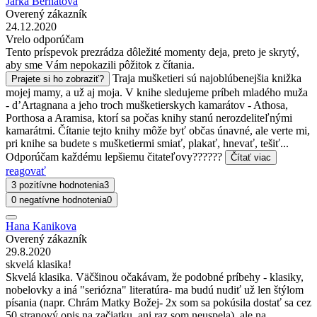
Jarka Bernatova
Overený zákazník
24.12.2020
Vrelo odporúčam
Tento príspevok prezrádza dôležité momenty deja, preto je skrytý,
aby sme Vám nepokazili pôžitok z čítania.
Traja mušketieri sú najoblúbenejšia knižka
Prajete si ho zobraziť?
mojej mamy, a už aj moja. V knihe sledujeme príbeh mladého muža
- d’Artagnana a jeho troch mušketierskych kamarátov - Athosa,
Porthosa a Aramisa, ktorí sa počas knihy stanú nerozdeliteľnými
kamarátmi. Čítanie tejto knihy môže byť občas únavné, ale verte mi,
pri knihe sa budete s mušketiermi smiať, plakať, hnevať, tešiť...
Odporúčam každému lepšiemu čitateľovy??????
Čítať viac
reagovať
3 pozitívne hodnotenia
3
0 negatívne hodnotenia
0
Hana Kanikova
Overený zákazník
29.8.2020
skvelá klasika!
Skvelá klasika. Väčšinou očakávam, že podobné príbehy - klasiky,
nobelovky a iná "seriózna" literatúra- ma budú nudiť už len štýlom
písania (napr. Chrám Matky Božej- 2x som sa pokúsila dostať sa cez
50 stranový opis na začiatku, ani raz som neuspela), ale na