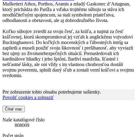
Mušketieri Athos, Porthos, Aramis a mladý Gaskonec d’Artagnan,
ktorý prichádza do Paríža a vďaka trojitému súboju sa stáva ich
neodlúčiteľným spojencom, sa stali symbolom priateľstva,
odhodlanosti a obetavosti, ale aj dobrodružného života.
Koľko súbojov zviedli za svoju česť, za kráľa, a najmä za česť
kráľovnej, ktorú skompromitoval jej vzťah k anglickému vojvodovi
Buckinghamovi. Do koľkých mocenských a ľúbostných intríg sa
zaplietli a museli použiť svoju šikovnosť i prešibanosť, aby vyviazli
bez ujmy zo životunebezpečných situácií. Prenasledovali ich
kardinálove hliadky i jeho špióni, žiarliví manželia, šťastné i
nešťastné lásky, ale oni vždy s im vlastnou chrabrosťou dostáli
svojmu povereniu, splnili daný sľub a zostali verní kráľovi a svojmu
svedomiu.
Pre zobrazenie tohto obsahu potrebujeme sušienky.
Povoliť cookies a zobraziť
Čítať viac
Naše katalógové číslo
808009
Počet strán