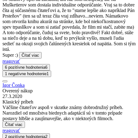
Mušketierov som dostala individuálne odporúčanie. Vraj sa to dobre
číta aj súčasnému čitateľovi a, že to "starne lepšie ako napríklad Pán
Prsteňov" (ten sa už teraz číta vraj zdĺhavo...neviem. Námatkovo
som otvorila knihu akurát na stránke, kde bol niekoľkostranový
spev trpaslíkov a som si zatiaľ povedala, že film mi stačí, zabite ma)
A toto odporúčanie, čuduj sa svete, bolo pravdivé! Fakt dobré, stále
sa niečo deje a na tú dobu, keď to prvýkrát vyšlo, museli ľudia
sedieť na okraji svojich čalúnených kresielok od napätia. Som si tým
istá.
Super :)
Čítať viac
reagovať
6 pozitívne hodnotenia
6
1 negatívne hodnotenie
1
Igor Čonka
Overený nákup
27.3.2020
Klasický príbeh
Väčšine čitateľov aspoň v skratke známy dobrodružný príbeh.
Narozdiel od množstva biednych adaptácií sú v tomto prípade
postavy hlbšie a zaujímavejšie, ako v niektorých filmoch.
Čítať viac
reagovať
2 pozitívne hodnotenia
2