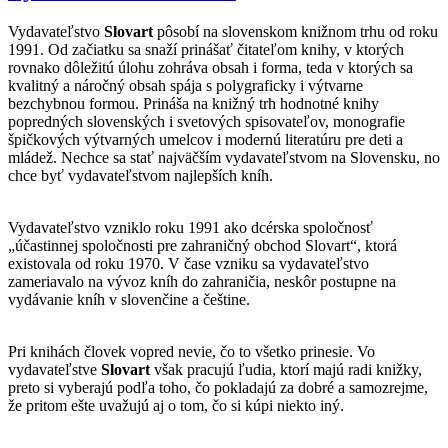
Vydavateľstvo
Slovart
pôsobí na slovenskom knižnom trhu od roku
1991. Od začiatku sa snaží prinášať čitateľom knihy, v ktorých
rovnako dôležitú úlohu zohráva obsah i forma, teda v ktorých sa
kvalitný a náročný obsah spája s polygraficky i výtvarne
bezchybnou formou. Prináša na knižný trh hodnotné knihy
popredných slovenských i svetových spisovateľov, monografie
špičkových výtvarných umelcov i modernú literatúru pre deti a
mládež. Nechce sa stať najväčším vydavateľstvom na Slovensku, no
chce byť vydavateľstvom najlepších kníh.
Vydavateľstvo vzniklo roku 1991 ako dcérska spoločnosť
„účastinnej spoločnosti pre zahraničný obchod Slovart“, ktorá
existovala od roku 1970. V čase vzniku sa vydavateľstvo
zameriavalo na vývoz kníh do zahraničia, neskôr postupne na
vydávanie kníh v slovenčine a češtine.
Pri knihách človek vopred nevie, čo to všetko prinesie. Vo
vydavateľstve
Slovart
však pracujú ľudia, ktorí majú radi knižky,
preto si vyberajú podľa toho, čo pokladajú za dobré a samozrejme,
že pritom ešte uvažujú aj o tom, čo si kúpi niekto iný.