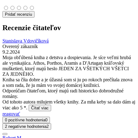
Pridať recenziu
Recenzie čitateľov
Stanislava Vdovičíková
Overený zákazník
9.2.2024
Moja obľúbená kniha z detstva a dospievania. Je síce veľmi hrubá
ale vynikajúca. Athos, Porthos, Aramis a D'Artagan kráľovský
mušketieri, ktorý majú heslo JEDEN ZA VŠETKÝCH VŠETCI
ZA JEDNÉHO.
Kniha sa číta dobre a je úžasná som si ju po rokoch prečítala znova
a som rada, že ju mám vo svojej domácej knižnici.
Odporúčam čitateľom, ktorý majú radi historicko dobrodružné
romány.
Od tohoto autora milujem všetky knihy. Za mňa keby sa dalo dám aj
viac ako 5 *.
Čítať viac
reagovať
0 pozitívne hodnotenia
0
2 negatívne hodnotenia
2
Robert M