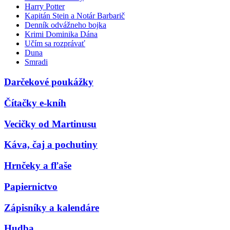
Harry Potter
Kapitán Stein a Notár Barbarič
Denník odvážneho bojka
Krimi Dominika Dána
Učím sa rozprávať
Duna
Smradi
Darčekové poukážky
Čítačky e-kníh
Vecičky od Martinusu
Káva, čaj a pochutiny
Hrnčeky a fľaše
Papiernictvo
Zápisníky a kalendáre
Hudba