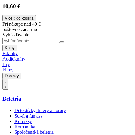
10,60 €
Vložiť do košíka
Pri nákupe nad 49 €
poštovné zadarmo
Vyhľadávanie
Knihy
E-knihy
Audioknihy
Hry
Filmy
Doplnky
Beletria
Detektívky, trilery a horory
Sci-fi a fantasy
Komiksy
Romantika
Spoločenská beletria