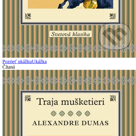
Pozrieť ukážku
Ukážka
Čítaná