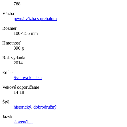
768
Väzba
pevná väzba s prebalom
Rozmer
100×155 mm
Hmotnosť
390 g
Rok vydania
2014
Edícia
Svetová klasika
Vekové odporúčanie
14-18
Štýl
historický
,
dobrodružný
Jazyk
slovenčina