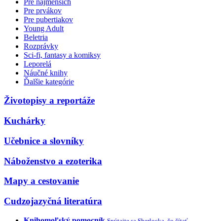
Pre najmenších
Pre prvákov
Pre pubertiakov
Young Adult
Beletria
Rozprávky
Sci-fi, fantasy a komiksy
Leporelá
Náučné knihy
Ďalšie kategórie
Životopisy a reportáže
Kuchárky
Učebnice a slovníky
Náboženstvo a ezoterika
Mapy a cestovanie
Cudzojazyčná literatúra
Knihomoľský pomocník
Spýtajte sa Sherlocka, čo čítať