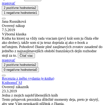
reagovať
2 pozitívne hodnotenia
2
1 negatívne hodnotenie
1
Jana Rusnáková
Overený nákup
7.5.2019
Výborná klasika
Kniha ku ktorej sa vždy rada vraciam (prvý krát som ju čítala ešte
ako drobec), takže som si ju teraz dopriala aj ako e-book a
neľutujem. Pohodové čítanie plné zaujímavých zvratov zasadené do
jedného z najzaujímavejších období franzúskych dejín rozhodne
stojí za to.
Čítať viac
reagovať
2 pozitívne hodnotenia
2
0 negatívne hodnotenia
0
Recenzia z iného vydania (e-kniha)
Knihomoľ SJ
Overený zákazník
23.3.2019
Jedna z mojich najobľúbenejších kníh
Tento príspevok prezrádza dôležité momenty deja, preto je skrytý,
aby sme Vám nepokazili pôžitok z čítania.