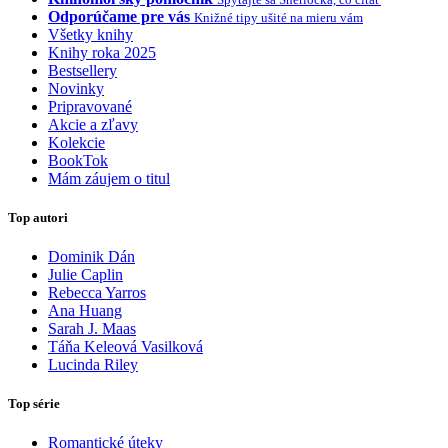
Odporúčame pre vás
Knižné tipy ušité na mieru vám
Všetky knihy
Knihy roka 2025
Bestsellery
Novinky
Pripravované
Akcie a zľavy
Kolekcie
BookTok
Mám záujem o titul
Top autori
Dominik Dán
Julie Caplin
Rebecca Yarros
Ana Huang
Sarah J. Maas
Táňa Keleová Vasilková
Lucinda Riley
Top série
Romantické úteky