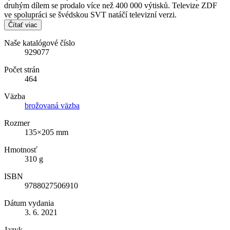
druhým dílem se prodalo více než 400 000 výtisků. Televize ZDF
ve spolupráci se švédskou SVT natáčí televizní verzi.
Čítať viac
Naše katalógové číslo
929077
Počet strán
464
Väzba
brožovaná väzba
Rozmer
135×205 mm
Hmotnosť
310 g
ISBN
9788027506910
Dátum vydania
3. 6. 2021
Jazyk