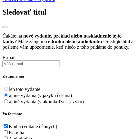
Sledovať titul
Čakáte na
nové vydanie, preklad alebo naskladnenie tejto
knihy
? Máte záujem o
e-knihu alebo audioknihu
? Sledujte titul a
pošleme vám upozornenie, keď niečo z toho pridáme do ponuky.
E-mail
Zaujíma ma
len toto vydanie
aj iné vydania (v jazyku čeština)
aj iné vydania (v akomkoľvek jazyku)
Vo formáte
Kniha (vrátane čítaných)
E-kniha
Audiokniha