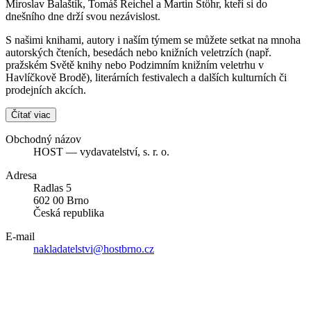
Miroslav Balaštík, Tomáš Reichel a Martin Stöhr, kteří si do
dnešního dne drží svou nezávislost.
S našimi knihami, autory i naším týmem se můžete setkat na mnoha
autorských čteních, besedách nebo knižních veletrzích (např.
pražském Světě knihy nebo Podzimním knižním veletrhu v
Havlíčkově Brodě), literárních festivalech a dalších kulturních či
prodejních akcích.
Čítať viac
Obchodný názov
HOST — vydavatelství, s. r. o.
Adresa
Radlas 5
602 00 Brno
Česká republika
E-mail
nakladatelstvi@hostbrno.cz