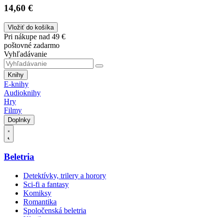
14,60 €
Vložiť do košíka
Pri nákupe nad 49 €
poštovné zadarmo
Vyhľadávanie
Knihy
E-knihy
Audioknihy
Hry
Filmy
Doplnky
Beletria
Detektívky, trilery a horory
Sci-fi a fantasy
Komiksy
Romantika
Spoločenská beletria