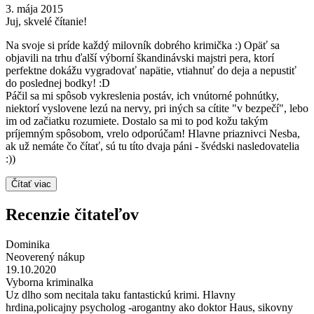
3. mája 2015
Juj, skvelé čítanie!
Na svoje si príde každý milovník dobrého krimička :) Opäť sa
objavili na trhu ďalší výborní škandinávski majstri pera, ktorí
perfektne dokážu vygradovať napätie, vtiahnuť do deja a nepustiť
do poslednej bodky! :D
Páčil sa mi spôsob vykreslenia postáv, ich vnútorné pohnútky,
niektorí vyslovene lezú na nervy, pri iných sa cítite "v bezpečí", lebo
im od začiatku rozumiete. Dostalo sa mi to pod kožu takým
príjemným spôsobom, vrelo odporúčam! Hlavne priaznivci Nesba,
ak už nemáte čo čítať, sú tu títo dvaja páni - švédski nasledovatelia
:))
Čítať viac
Recenzie čitateľov
Dominika
Neoverený nákup
19.10.2020
Vyborna kriminalka
Uz dlho som necitala taku fantastickú krimi. Hlavny
hrdina,policajny psycholog -arogantny ako doktor Haus, sikovny