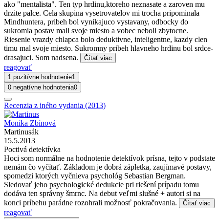
ako "mentalista". Ten typ hrdinu,ktoreho neznasate a zaroven mu
drzite palce. Cela skupina vysetrovatelov mi trocha pripominala
Mindhuntera, pribeh bol vynikajuco vystavany, odbocky do
sukromia postav mali svoje miesto a vobec neboli zbytocne.
Riesenie vrazdy chlapca bolo deduktivne, inteligentne, kazdy clen
timu mal svoje miesto. Sukromny pribeh hlavneho hrdinu bol srdce-
drasajuci. Som nadsena.
Čítať viac
reagovať
1 pozitívne hodnotenie
1
0 negatívne hodnotenia
0
Recenzia z iného vydania (2013)
Monika Zbínová
Martinusák
15.5.2013
Poctivá detektívka
Hoci som normálne na hodnotenie detektívok prísna, tejto v podstate
nemám čo vyčítať. Základom je dobrá zápletka, zaujímavé postavy,
spomedzi ktorých vyčnieva psychológ Sebastian Bergman.
Sledovať jeho psychologické dedukcie pri riešení prípadu tomu
dodáva ten správny šmrnc. Na debut veľmi slušné + autori si na
konci príbehu parádne rozohrali možnosť pokračovania.
Čítať viac
reagovať