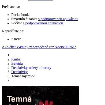
Prečítate na:
Pocketbook
Smartfón či tablet
s podporovanou aplikáciou
Počítač
s podporovanou aplikáciou
Neprečítate na:
Kindle
Ako čítať e-knihy zabezpečené cez Adobe DRM?
Knihy
Beletria
Detektívky, trilery a horory
Detektívky
Temná tajemství