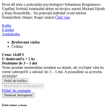
První díl série o policejním psychologovi Sebastianu Bergmanovi.
Úspěšný švédský kriminální debut od dvojice autorů Michael Hjorth
a Hans Rosenfeldt... Na policejní ústředně zvoní telefon.
Šestnáctiletý chlapec Roger zmizel
Čítať viac
Kniha
E-kniha
Audiokniha
Brožovaná väzba
Čeština
Cena:
14,60 €
U dodávateľa > 5 ks
Posielame do 3 – 5 dní
Tento produkt momentálne nemáme na sklade, ale zvyčajne vám ho
vieme zabezpečiť a odoslať do 3 – 5 dní. A posnažíme sa aj trochu
rýchlejšie!
Vložiť do košíka
Rezervovať v kníhkupectve
Pridať do zoznamu
Sledovať dostupnosť
Ďalšie knižné vydania