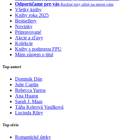
Odporúčame pre vás
Knižné tipy ušité na mieru vám
Všetky knihy
Knihy roka 2025
Bestsellery
Novinky
Pripravované
Akcie a zľavy
Kolekcie
Knihy s podporou FPU
Mám záujem o titul
Top autori
Dominik Dán
Julie Caplin
Rebecca Yarros
Ana Huang
Sarah J. Maas
Táňa Keleová Vasilková
Lucinda Riley
Top série
Romantické úteky