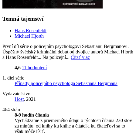
Temná tajemství
Hans Rosenfeldt
Michael Hjorth
První díl série o policejním psychologovi Sebastianu Bergmanovi.
Úspěšný švédský kriminální debut od dvojice autorů Michael Hjorth
a Hans Rosenfeldt... Na policejní...
Čítať viac
4,6
11 hodnotení
1. diel série
Případy policejního psychologa Sebastiana Bergmana
Vydavateľstvo
Host
, 2021
464 strán
8-9 hodín čítania
Vychádzame z priemerného údaju o rýchlosti čítania 230 slov
za minútu, od knihy ku knihe a čitateľa ku čitateľovi sa to
však môže líšiť.