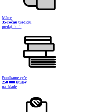
Máme
35-ročnú tradíciu
predaja kníh
Ponúkame vyše
250 000 titulov
na sklade