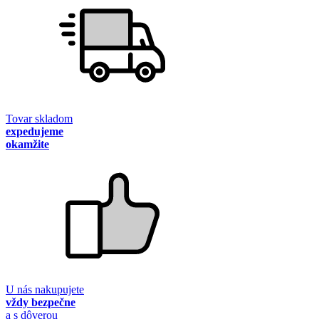
Tovar skladom
expedujeme
okamžite
U nás nakupujete
vždy bezpečne
a s dôverou