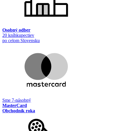
Osobný odber
20 kníhkupectiev
po celom Slovensku
Sme 7-násobný
MasterCard
Obchodník roka