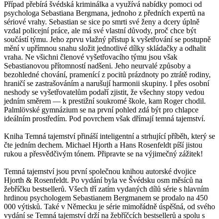
Případ přebírá švédská kriminálka a využívá nabídky pomoci od
psychologa Sebastiana Bergmana, jednoho z předních expertů na
sériové vrahy. Sebastian se sice po smrti své ženy a dcery úplně
vzdal policejní práce, ale má své vlastní důvody, proč chce být
součástí týmu. Jeho zprvu vlažný přístup k vyšetřování se postupně
mění v upřímnou snahu složit jednotlivé dílky skládačky a odhalit
vraha. Ne všichni členové vyšetřovacího týmu jsou však
Sebastianovou přítomností nadšeni. Jeho neurvalé způsoby a
bezohledné chování, pramenící z pocitů prázdnoty po ztrátě rodiny,
hraničí se zastrašováním a narušují harmonii skupiny. I přes osobní
neshody se vyšetřovatelům podaří zjistit, že všechny stopy vedou
jedním směrem — k prestižní soukromé škole, kam Roger chodil.
Palmlövské gymnázium se na první pohled zdá být pro chlapce
ideálním prostředím. Pod povrchem však dřímají temná tajemství.
Kniha Temná tajemství přináší inteligentní a strhující příběh, který se
čte jedním dechem. Michael Hjorth a Hans Rosenfeldt píší jistou
rukou a přesvědčivým tónem. Připravte se na výjimečný zážitek!
Temná tajemství jsou první společnou knihou autorské dvojice
Hjorth & Rosenfeldt. Po vydání byla ve Švédsku osm měsíců na
žebříčku bestsellerů. Všech tří zatím vydaných dílů série s hlavním
hrdinou psychologem Sebastianem Bergmanem se prodalo na 450
000 výtisků. Také v Německu je série mimořádně úspěšná, od svého
vydání se Temná tajemství drží na žebříčcích bestsellerů a spolu s