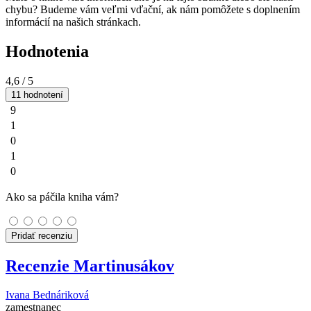
chybu? Budeme vám veľmi vďační, ak nám pomôžete s doplnením
informácií na našich stránkach.
Hodnotenia
4,6
/ 5
11 hodnotení
9
1
0
1
0
Ako sa páčila kniha vám?
Pridať recenziu
Recenzie Martinusákov
Ivana Bednáriková
zamestnanec