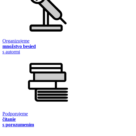
Organizujeme
množstvo besied
s autormi
Podporujeme
čítanie
s porozumením