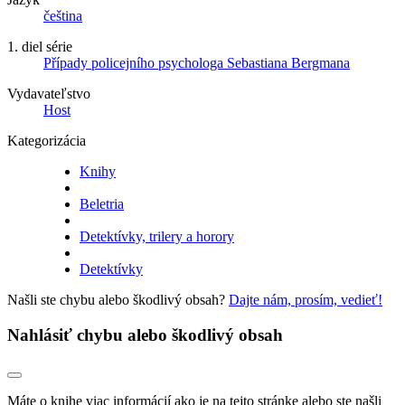
čeština
1. diel série
Případy policejního psychologa Sebastiana Bergmana
Vydavateľstvo
Host
Kategorizácia
Knihy
Beletria
Detektívky, trilery a horory
Detektívky
Našli ste chybu alebo škodlivý obsah?
Dajte nám, prosím, vedieť!
Nahlásiť chybu alebo škodlivý obsah
Máte o knihe viac informácií ako je na tejto stránke alebo ste našli