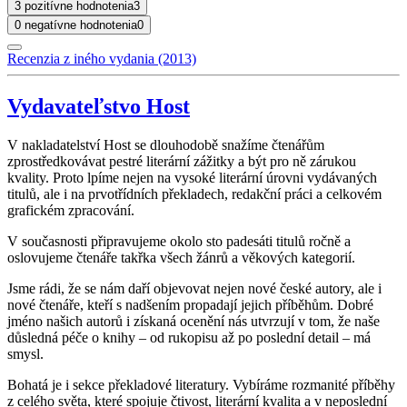
3 pozitívne hodnotenia
3
0 negatívne hodnotenia
0
Recenzia z iného vydania (2013)
Vydavateľstvo Host
V nakladatelství Host se dlouhodobě snažíme čtenářům
zprostředkovávat pestré literární zážitky a být pro ně zárukou
kvality. Proto lpíme nejen na vysoké literární úrovni vydávaných
titulů, ale i na prvotřídních překladech, redakční práci a celkovém
grafickém zpracování.
V současnosti připravujeme okolo sto padesáti titulů ročně a
oslovujeme čtenáře takřka všech žánrů a věkových kategorií.
Jsme rádi, že se nám daří objevovat nejen nové české autory, ale i
nové čtenáře, kteří s nadšením propadají jejich příběhům. Dobré
jméno našich autorů i získaná ocenění nás utvrzují v tom, že naše
důsledná péče o knihy – od rukopisu až po poslední detail – má
smysl.
Bohatá je i sekce překladové literatury. Vybíráme rozmanité příběhy
z celého světa, které spojuje čtivost, literární kvalita a v neposlední