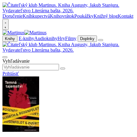
Doručenie
Kníhkupectvá
Knihovrátok
Poukážky
Knižný blog
Kontakt
E-knihy
Audioknihy
Hry
Filmy
Knihy
Doplnky
Vyhľadávanie
Prihlásiť