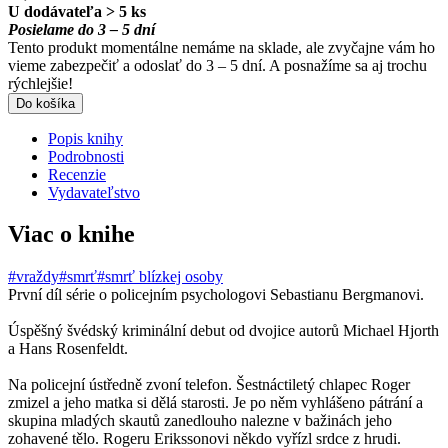
U dodávateľa > 5 ks
Posielame do 3 – 5 dní
Tento produkt momentálne nemáme na sklade, ale zvyčajne vám ho
vieme zabezpečiť a odoslať do 3 – 5 dní. A posnažíme sa aj trochu
rýchlejšie!
Do košíka
Popis knihy
Podrobnosti
Recenzie
Vydavateľstvo
Viac o knihe
#vraždy
#smrť
#smrť blízkej osoby
První díl série o policejním psychologovi Sebastianu Bergmanovi.
Úspěšný švédský kriminální debut od dvojice autorů Michael Hjorth
a Hans Rosenfeldt.
Na policejní ústředně zvoní telefon. Šestnáctiletý chlapec Roger
zmizel a jeho matka si dělá starosti. Je po něm vyhlášeno pátrání a
skupina mladých skautů zanedlouho nalezne v bažinách jeho
zohavené tělo. Rogeru Erikssonovi někdo vyřízl srdce z hrudi.