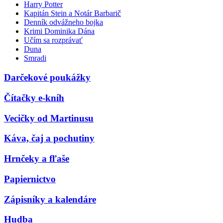
Harry Potter
Kapitán Stein a Notár Barbarič
Denník odvážneho bojka
Krimi Dominika Dána
Učím sa rozprávať
Duna
Smradi
Darčekové poukážky
Čítačky e-kníh
Vecičky od Martinusu
Káva, čaj a pochutiny
Hrnčeky a fľaše
Papiernictvo
Zápisníky a kalendáre
Hudba