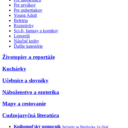
Pre prvákov
Pre pubertiakov
Young Adult
Beletria
Rozprávky
Sci-fi, fantasy a komiksy
Leporelá
Náučné knihy
Ďalšie kategórie
Životopisy a reportáže
Kuchárky
Učebnice a slovníky
Náboženstvo a ezoterika
Mapy a cestovanie
Cudzojazyčná literatúra
Knihomoľský pomocník
Spýtajte sa Sherlocka, čo čítať