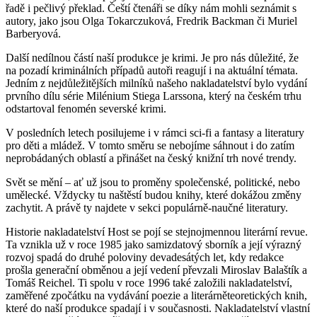
řadě i pečlivý překlad. Čeští čtenáři se díky nám mohli seznámit s
autory, jako jsou Olga Tokarczuková, Fredrik Backman či Muriel
Barberyová.
Další nedílnou částí naší produkce je krimi. Je pro nás důležité, že
na pozadí kriminálních případů autoři reagují i na aktuální témata.
Jedním z nejdůležitějších milníků našeho nakladatelství bylo vydání
prvního dílu série Milénium Stiega Larssona, který na českém trhu
odstartoval fenomén severské krimi.
V posledních letech posilujeme i v rámci sci-fi a fantasy a literatury
pro děti a mládež. V tomto směru se nebojíme sáhnout i do zatím
neprobádaných oblastí a přinášet na český knižní trh nové trendy.
Svět se mění – ať už jsou to proměny společenské, politické, nebo
umělecké. Vždycky tu naštěstí budou knihy, které dokážou změny
zachytit. A právě ty najdete v sekci populárně-naučné literatury.
Historie nakladatelství Host se pojí se stejnojmennou literární revue.
Ta vznikla už v roce 1985 jako samizdatový sborník a její výrazný
rozvoj spadá do druhé poloviny devadesátých let, kdy redakce
prošla generační obměnou a její vedení převzali Miroslav Balaštík a
Tomáš Reichel. Ti spolu v roce 1996 také založili nakladatelství,
zaměřené zpočátku na vydávání poezie a literárněteoretických knih,
které do naší produkce spadají i v současnosti. Nakladatelství vlastní