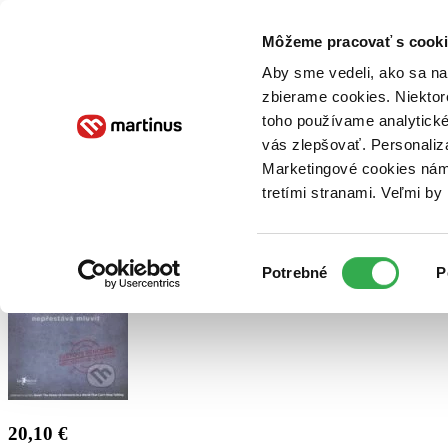
Doručenie
Kníhkupectvá
Knihovrátok
Poukážky
Knižný blog
Kontakt
Môžeme pracovať s cooki
Aby sme vedeli, ako sa na 
zbierame cookies. Niektor
E-knihy
Audioknihy
Hry
Filmy
Knihy
Doplnky
toho používame analytické
vás zlepšovať. Personaliz
Vyhľadávanie
Marketingové cookies nám 
tretími stranami. Veľmi b
Prihlásiť
Výber
Potrebné
P
súhlasu
20,10 €