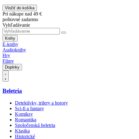
Vložiť do košíka
Pri nákupe nad 49 €
poštovné zadarmo
Vyhľadávanie
Knihy
E-knihy
Audioknihy
Hry
Filmy
Doplnky
Beletria
Detektívky, trilery a horory
Sci-fi a fantasy
Komiksy
Romantika
Spoločenská beletria
Klasika
Historické