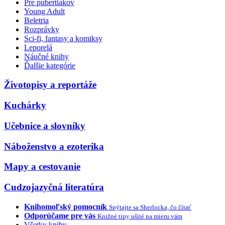
Pre pubertiakov
Young Adult
Beletria
Rozprávky
Sci-fi, fantasy a komiksy
Leporelá
Náučné knihy
Ďalšie kategórie
Životopisy a reportáže
Kuchárky
Učebnice a slovníky
Náboženstvo a ezoterika
Mapy a cestovanie
Cudzojazyčná literatúra
Knihomoľský pomocník
Spýtajte sa Sherlocka, čo čítať
Odporúčame pre vás
Knižné tipy ušité na mieru vám
Všetky knihy