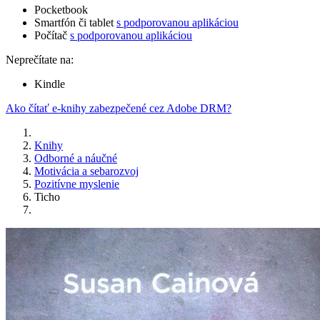
Pocketbook
Smartfón či tablet
s podporovanou aplikáciou
Počítač
s podporovanou aplikáciou
Neprečítate na:
Kindle
Ako čítať e-knihy zabezpečené cez Adobe DRM?
Knihy
Odborné a náučné
Motivácia a sebarozvoj
Pozitívne myslenie
Ticho