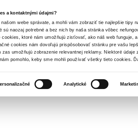
es a kontaktnými údajmi?
našom webe správate, a mohli vám zobraziť tie najlepšie tipy n
é sú naozaj potrebné a bez nich by naša stránka vôbec nefung
 cookies, ktoré nám umožňujú zisťovať, ako náš web funguje, a 
ačné cookies nám dovoľujú prispôsobovať stránku pre vašu lepši
zas umožňujú zobrazenie relevantnej reklamy. Niektoré údaje z
y nám pomohlo, keby sme mohli používať všetky tieto cookies. 
ersonalizačné
Analytické
Marketi