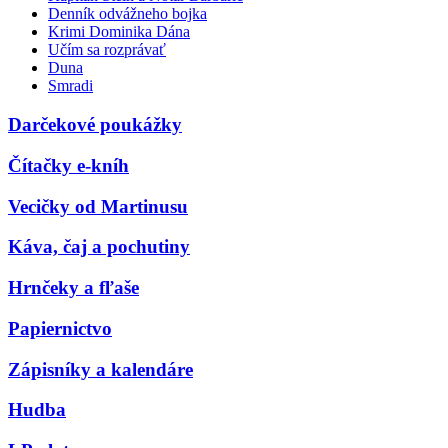
Denník odvážneho bojka
Krimi Dominika Dána
Učím sa rozprávať
Duna
Smradi
Darčekové poukážky
Čítačky e-kníh
Vecičky od Martinusu
Káva, čaj a pochutiny
Hrnčeky a fľaše
Papiernictvo
Zápisníky a kalendáre
Hudba