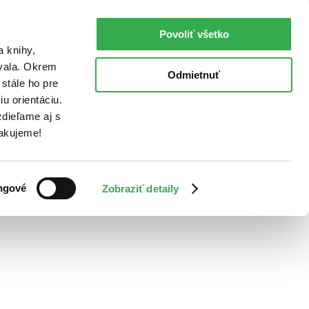
Povoliť všetko
a knihy,
ovala. Okrem
Odmietnuť
stále ho pre
u orientáciu.
dieľame aj s
Ďakujeme!
ngové
Zobraziť detaily