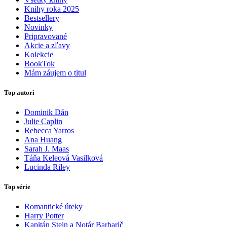
Knihy roka 2025
Bestsellery
Novinky
Pripravované
Akcie a zľavy
Kolekcie
BookTok
Mám záujem o titul
Top autori
Dominik Dán
Julie Caplin
Rebecca Yarros
Ana Huang
Sarah J. Maas
Táňa Keleová Vasilková
Lucinda Riley
Top série
Romantické úteky
Harry Potter
Kapitán Stein a Notár Barbarič