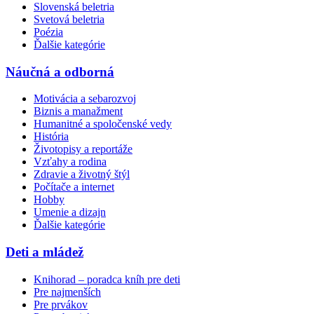
Slovenská beletria
Svetová beletria
Poézia
Ďalšie kategórie
Náučná a odborná
Motivácia a sebarozvoj
Biznis a manažment
Humanitné a spoločenské vedy
História
Životopisy a reportáže
Vzťahy a rodina
Zdravie a životný štýl
Počítače a internet
Hobby
Umenie a dizajn
Ďalšie kategórie
Deti a mládež
Knihorad – poradca kníh pre deti
Pre najmenších
Pre prvákov