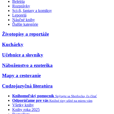
Beletria
Rozprávky
Sci-fi, fantasy a komiksy
Leporelá
Náučné knihy
Ďalšie kategórie
Životopisy a reportáže
Kuchárky
Učebnice a slovníky
Náboženstvo a ezoterika
Mapy a cestovanie
Cudzojazyčná literatúra
Knihomoľský pomocník
Spýtajte sa Sherlocka, čo čítať
Odporúčame pre vás
Knižné tipy ušité na mieru vám
Všetky knihy
Knihy roka 2025