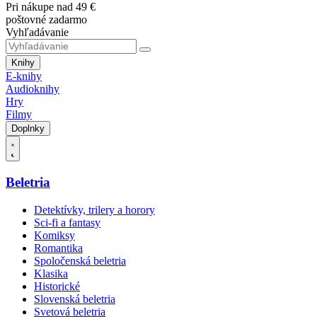
Pri nákupe nad 49 €
poštovné zadarmo
Vyhľadávanie
Knihy
E-knihy
Audioknihy
Hry
Filmy
Doplnky
Beletria
Detektívky, trilery a horory
Sci-fi a fantasy
Komiksy
Romantika
Spoločenská beletria
Klasika
Historické
Slovenská beletria
Svetová beletria