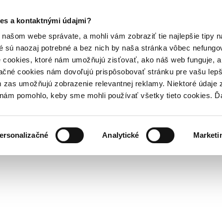
es a kontaktnými údajmi?
našom webe správate, a mohli vám zobraziť tie najlepšie tipy n
é sú naozaj potrebné a bez nich by naša stránka vôbec nefung
 cookies, ktoré nám umožňujú zisťovať, ako náš web funguje, a 
ačné cookies nám dovoľujú prispôsobovať stránku pre vašu lepši
zas umožňujú zobrazenie relevantnej reklamy. Niektoré údaje z
y nám pomohlo, keby sme mohli používať všetky tieto cookies. 
ersonalizačné
Analytické
Marketi