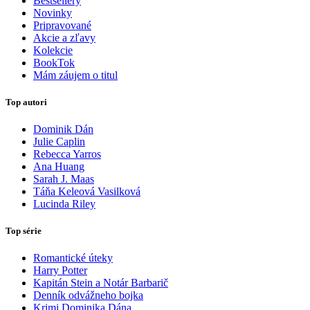
Bestsellery
Novinky
Pripravované
Akcie a zľavy
Kolekcie
BookTok
Mám záujem o titul
Top autori
Dominik Dán
Julie Caplin
Rebecca Yarros
Ana Huang
Sarah J. Maas
Táňa Keleová Vasilková
Lucinda Riley
Top série
Romantické úteky
Harry Potter
Kapitán Stein a Notár Barbarič
Denník odvážneho bojka
Krimi Dominika Dána