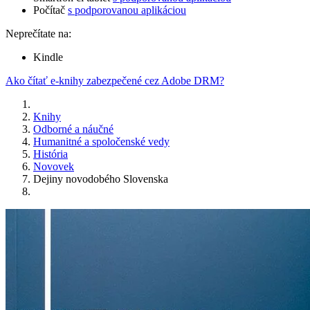
Počítač
s podporovanou aplikáciou
Neprečítate na:
Kindle
Ako čítať e-knihy zabezpečené cez Adobe DRM?
Knihy
Odborné a náučné
Humanitné a spoločenské vedy
História
Novovek
Dejiny novodobého Slovenska