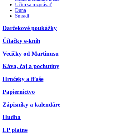
Učím sa rozprávať
Duna
Smradi
Darčekové poukážky
Čítačky e-kníh
Vecičky od Martinusu
Káva, čaj a pochutiny
Hrnčeky a fľaše
Papiernictvo
Zápisníky a kalendáre
Hudba
LP platne