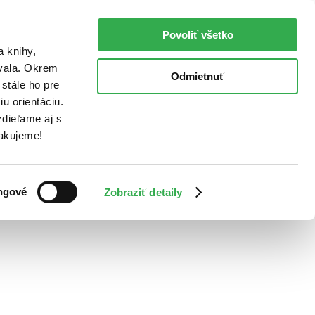
Povoliť všetko
a knihy,
ovala. Okrem
Odmietnuť
stále ho pre
u orientáciu.
dieľame aj s
Ďakujeme!
ngové
Zobraziť detaily