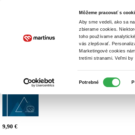
Doručenie
Kníhkupectvá
Knihovrátok
Poukážky
Knižný blog
Kontakt
Môžeme pracovať s cooki
Aby sme vedeli, ako sa na 
zbierame cookies. Niektor
E-knihy
Audioknihy
Hry
Filmy
Knihy
Doplnky
toho používame analytické
vás zlepšovať. Personaliz
Vyhľadávanie
Marketingové cookies nám 
tretími stranami. Veľmi b
Prihlásiť
Výber
Potrebné
P
súhlasu
9,90 €