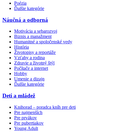
Poézia
Ďalšie kategórie
Náučná a odborná
Motivácia a sebarozvoj
Biznis a manažment
Humanitné a spoločenské vedy
História
Životopisy a reportáže
Vzťahy a rodina
Zdravie a životný štýl
Počítače a internet
Hobby
Umenie a dizajn
Ďalšie kategórie
Deti a mládež
Knihorad – poradca kníh pre deti
Pre najmenších
Pre prvákov
Pre pubertiakov
Young Adult