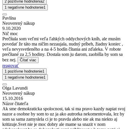
2 pozitívne hodnotenia
2
1 negatívne hodnotenie
1
Pavlína
Neoverený nákup
9.10.2020
Nič moc
Prečítala som veľmi veľa ľahkých oddychových kníh, ale musím
povedať že táto ma ničím nezaujala, nudný príbeh, žiadny koniec ,
veľa nevysvetleného a na 4-5 hodín čítania ani zďaleka. V robote
prečítané za 2,5 hodiny. Dostala som ju darom, zaobišla by som sa
bez nej.
Čítať viac
reagovať
1 pozitívne hodnotenie
1
1 negatívne hodnotenie
1
Olga Lavundi
Neoverený nákup
15.10.2016
Názor čitateľa
Ak sme demokraticka spolocnost, tak si ma pravo kazdy napiat svoj
nazor a osobne by som to uz ja ako autrorka nekomentovala, lez by
som sa sama zamyslela ci je to pravda alebo nie ak ma niekto aj
kritizuje.Svet nie je moc dobry ale mame sa snazit v nom