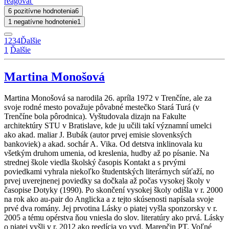
reagovať
6 pozitívne hodnotenia
6
1 negatívne hodnotenie
1
1
2
3
4
Ďalšie
1
Ďalšie
Martina Monošová
Martina Monošová sa narodila 26. apríla 1972 v Trenčíne, ale za
svoje rodné mesto považuje pôvabné mestečko Stará Turá (v
Trenčíne bola pôrodnica). Vyštudovala dizajn na Fakulte
architektúry STU v Bratislave, kde ju učili takí významní umelci
ako akad. maliar J. Bubák (autor prvej emisie slovenksých
bankoviek) a akad. sochár A. Vika. Od detstva inklinovala ku
všetkým druhom umenia, od kreslenia, hudby až po písanie. Na
strednej škole viedla školský časopis Kontakt a s prvými
poviedkami vyhrala niekoľko študentských literárnych súťaží, no
prvej uverejnenej poviedky sa dočkala až počas vysokej školy v
časopise Dotyky (1990). Po skončení vysokej školy odišla v r. 2000
na rok ako au-pair do Anglicka a z tejto skúsenosti napísala svoje
prvé dva romány. Jej prvotina Lásky o piatej vyšla sponzorsky v r.
2005 a tému opérstva ňou vniesla do slov. literatúry ako prvá. Lásky
o piatej vyšli v r. 2012 ako reedícia vo vyd. Marenčin PT. Voľné