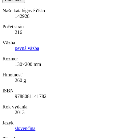
Naše katalógové číslo
142928
Počet strán
216
Väzba
pevná väzba
Rozmer
130×200 mm
Hmotnosť
260 g
ISBN
9788081141782
Rok vydania
2013
Jazyk
slovenčina