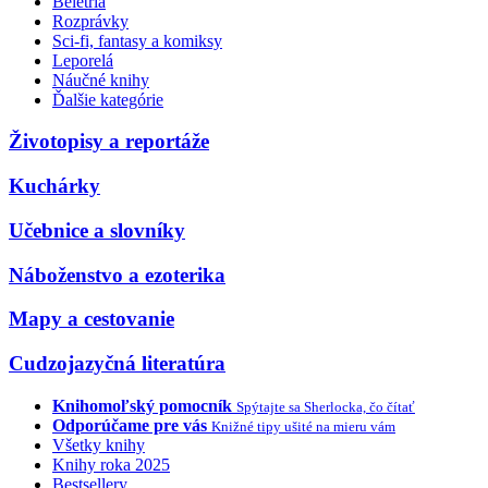
Beletria
Rozprávky
Sci-fi, fantasy a komiksy
Leporelá
Náučné knihy
Ďalšie kategórie
Životopisy a reportáže
Kuchárky
Učebnice a slovníky
Náboženstvo a ezoterika
Mapy a cestovanie
Cudzojazyčná literatúra
Knihomoľský pomocník
Spýtajte sa Sherlocka, čo čítať
Odporúčame pre vás
Knižné tipy ušité na mieru vám
Všetky knihy
Knihy roka 2025
Bestsellery