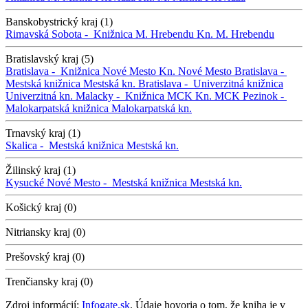
Banskobystrický kraj (1)
Rimavská Sobota -
Knižnica M. Hrebendu
Kn. M. Hrebendu
Bratislavský kraj (5)
Bratislava -
Knižnica Nové Mesto
Kn. Nové Mesto
Bratislava -
Mestská knižnica
Mestská kn.
Bratislava -
Univerzitná knižnica
Univerzitná kn.
Malacky -
Knižnica MCK
Kn. MCK
Pezinok -
Malokarpatská knižnica
Malokarpatská kn.
Trnavský kraj (1)
Skalica -
Mestská knižnica
Mestská kn.
Žilinský kraj (1)
Kysucké Nové Mesto -
Mestská knižnica
Mestská kn.
Košický kraj (0)
Nitriansky kraj (0)
Prešovský kraj (0)
Trenčiansky kraj (0)
Zdroj informácií:
Infogate.sk
. Údaje hovoria o tom, že kniha je v