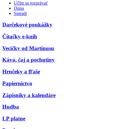
Učím sa rozprávať
Duna
Smradi
Darčekové poukážky
Čítačky e-kníh
Vecičky od Martinusu
Káva, čaj a pochutiny
Hrnčeky a fľaše
Papiernictvo
Zápisníky a kalendáre
Hudba
LP platne