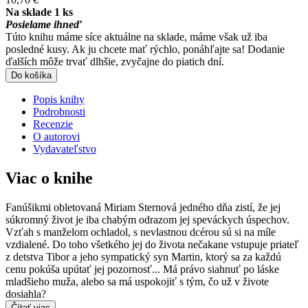
Na sklade 1 ks
Posielame ihneď
Túto knihu máme síce aktuálne na sklade, máme však už iba
posledné kusy. Ak ju chcete mať rýchlo, ponáhľajte sa! Dodanie
ďalších môže trvať dlhšie, zvyčajne do piatich dní.
Do košíka
Popis knihy
Podrobnosti
Recenzie
O autorovi
Vydavateľstvo
Viac o knihe
Fanúšikmi obletovaná Miriam Sternová jedného dňa zistí, že jej
súkromný život je iba chabým odrazom jej speváckych úspechov.
Vzťah s manželom ochladol, s nevlastnou dcérou sú si na míle
vzdialené. Do toho všetkého jej do života nečakane vstupuje priateľ
z detstva Tibor a jeho sympatický syn Martin, ktorý sa za každú
cenu pokúša upútať jej pozornosť... Má právo siahnuť po láske
mladšieho muža, alebo sa má uspokojiť s tým, čo už v živote
dosiahla?
Čítať viac