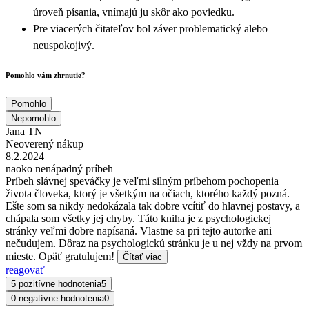
úroveň písania, vnímajú ju skôr ako poviedku.
Pre viacerých čitateľov bol záver problematický alebo
neuspokojivý.
Pomohlo vám zhrnutie?
Pomohlo
Nepomohlo
Jana TN
Neoverený nákup
8.2.2024
naoko nenápadný príbeh
Príbeh slávnej speváčky je veľmi silným príbehom pochopenia
života človeka, ktorý je všetkým na očiach, ktorého každý pozná.
Ešte som sa nikdy nedokázala tak dobre vcítiť do hlavnej postavy, a
chápala som všetky jej chyby. Táto kniha je z psychologickej
stránky veľmi dobre napísaná. Vlastne sa pri tejto autorke ani
nečudujem. Dôraz na psychologickú stránku je u nej vždy na prvom
mieste. Opäť gratulujem!
Čítať viac
reagovať
5 pozitívne hodnotenia
5
0 negatívne hodnotenia
0