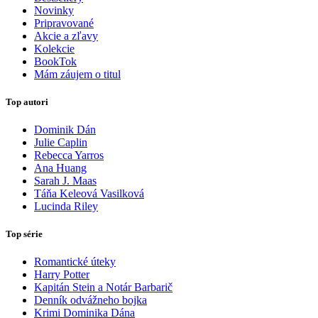
Novinky
Pripravované
Akcie a zľavy
Kolekcie
BookTok
Mám záujem o titul
Top autori
Dominik Dán
Julie Caplin
Rebecca Yarros
Ana Huang
Sarah J. Maas
Táňa Keleová Vasilková
Lucinda Riley
Top série
Romantické úteky
Harry Potter
Kapitán Stein a Notár Barbarič
Denník odvážneho bojka
Krimi Dominika Dána