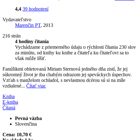
4,4
39 hodnotení
Vydavateľstvo
Marenčin PT
, 2013
216 strán
4 hodiny čítania
Vychádzame z priemerného údaju o rýchlosti čítania 230 slov
za minútu, od knihy ku knihe a čitateľa ku čitateľovi sa to
však môže líšiť.
Fanúšikmi obletovaná Miriam Sternová jedného dňa zistí, že jej
súkromný život je iba chabým odrazom jej speváckych úspechov.
Vzťah s manželom ochladol, s nevlastnou dcérou sú si na míle
vzdialené...
Čítať viac
Kniha
E-kniha
Čítaná
Pevná väzba
Slovenčina
Cena:
10,70 €