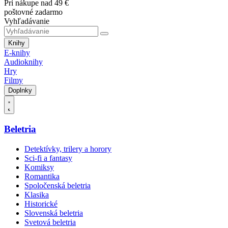
Pri nákupe nad 49 €
poštovné zadarmo
Vyhľadávanie
Knihy
E-knihy
Audioknihy
Hry
Filmy
Doplnky
Beletria
Detektívky, trilery a horory
Sci-fi a fantasy
Komiksy
Romantika
Spoločenská beletria
Klasika
Historické
Slovenská beletria
Svetová beletria