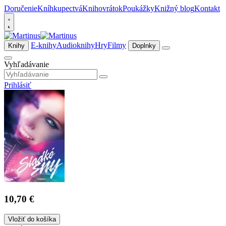
Doručenie
Kníhkupectvá
Knihovrátok
Poukážky
Knižný blog
Kontakt
E-knihy
Audioknihy
Hry
Filmy
Knihy
Doplnky
Vyhľadávanie
Prihlásiť
10,70 €
Vložiť do košíka