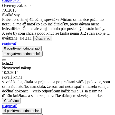
Sandrika d.
Overený zákazník
7.6.2015
Sladké sny
Príbeh o známej 45ročnej speváčke Miriam sa mi síce páčil, no
nezaujal ma až natoľko ako iné čitaleľky, preto dávam menej
hviezdičiek. Čo ma ale zaujalo bolo pár posledných strán knihy.
A ešte by som chcela podotknúť že kniha nemá 312 strán ako je tu
uvádzané, ale 213.
Čítať viac
reagovať
0 pozitívne hodnotenia
0
1 negatívne hodnotenie
1
lichi22
Neoverený nákup
10.3.2015
skvelá kniha
skvelá kniha, čítala sa príjemne a po prečítaní väčšej polovice, som
sa na ňu natoľko namotala, že som ani nešla spať a musela som ju
dočítať dokonca... vrelo odporúčam každému a už sa teším na
ďalšiu knižku... a samozrejme veľké ďakujem skvelej autorke.
Čítať viac
reagovať
4 pozitívne hodnotenia
4