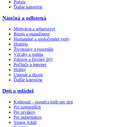
Poézia
Ďalšie kategórie
Náučná a odborná
Motivácia a sebarozvoj
Biznis a manažment
Humanitné a spoločenské vedy
História
Životopisy a reportáže
Vzťahy a rodina
Zdravie a životný štýl
Počítače a internet
Hobby
Umenie a dizajn
Ďalšie kategórie
Deti a mládež
Knihorad – poradca kníh pre deti
Pre najmenších
Pre prvákov
Pre pubertiakov
Young Adult