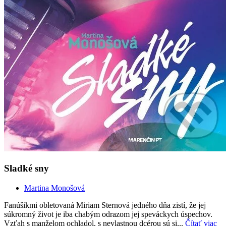
Sladké sny
Martina Monošová
Fanúšikmi obletovaná Miriam Sternová jedného dňa zistí, že jej
súkromný život je iba chabým odrazom jej speváckych úspechov.
Vzťah s manželom ochladol, s nevlastnou dcérou sú si...
Čítať viac