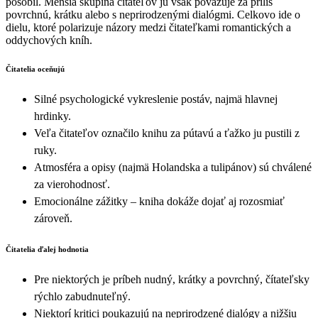
pôsobil. Menšia skupina čitateľov ju však považuje za príliš
povrchnú, krátku alebo s neprirodzenými dialógmi. Celkovo ide o
dielu, ktoré polarizuje názory medzi čitateľkami romantických a
oddychových kníh.
Čitatelia oceňujú
Silné psychologické vykreslenie postáv, najmä hlavnej
hrdinky.
Veľa čitateľov označilo knihu za pútavú a ťažko ju pustili z
ruky.
Atmosféra a opisy (najmä Holandska a tulipánov) sú chválené
za vierohodnosť.
Emocionálne zážitky – kniha dokáže dojať aj rozosmiať
zároveň.
Čitatelia ďalej hodnotia
Pre niektorých je príbeh nudný, krátky a povrchný, čítateľsky
rýchlo zabudnuteľný.
Niektorí kritici poukazujú na neprirodzené dialógy a nižšiu