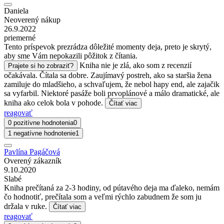
Daniela
Neoverený nákup
26.9.2022
priemerné
Tento príspevok prezrádza dôležité momenty deja, preto je skrytý,
aby sme Vám nepokazili pôžitok z čítania.
Kniha nie je zlá, ako som z recenzií
Prajete si ho zobraziť?
očakávala. Čítala sa dobre. Zaujímavý postreh, ako sa staršia žena
zamiluje do mladšieho, a schvaľujem, že nebol hapy end, ale zajačik
sa vyfarbil. Niektoré pasáže boli prvoplánové a málo dramatické, ale
kniha ako celok bola v pohode.
Čítať viac
reagovať
0 pozitívne hodnotenia
0
1 negatívne hodnotenie
1
Pavlína Pagáčová
Overený zákazník
9.10.2020
Slabé
Kniha prečítaná za 2-3 hodiny, od pútavého deja ma ďaleko, nemám
čo hodnotiť, prečítala som a veľmi rýchlo zabudnem že som ju
držala v ruke.
Čítať viac
reagovať