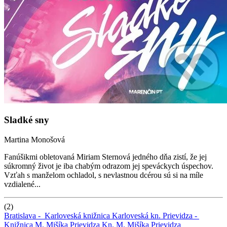
Sladké sny
Martina Monošová
Fanúšikmi obletovaná Miriam Sternová jedného dňa zistí, že jej
súkromný život je iba chabým odrazom jej speváckych úspechov.
Vzťah s manželom ochladol, s nevlastnou dcérou sú si na míle
vzdialené...
(2)
Bratislava -
Karloveská knižnica
Karloveská kn.
Prievidza -
Knižnica M. Mišíka Prievidza
Kn. M. Mišíka Prievidza