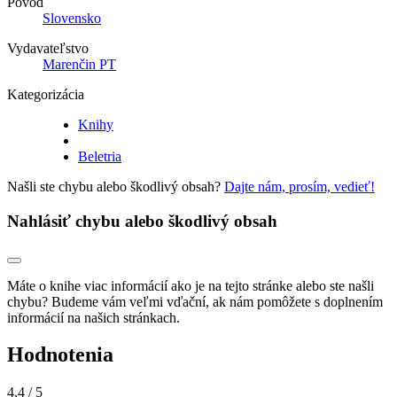
Pôvod
Slovensko
Vydavateľstvo
Marenčin PT
Kategorizácia
Knihy
Beletria
Našli ste chybu alebo škodlivý obsah?
Dajte nám, prosím, vedieť!
Nahlásiť chybu alebo škodlivý obsah
Máte o knihe viac informácií ako je na tejto stránke alebo ste našli
chybu? Budeme vám veľmi vďační, ak nám pomôžete s doplnením
informácií na našich stránkach.
Hodnotenia
4,4
/ 5