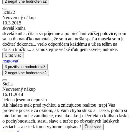
2 negatívne hodnotenia
2
lichi22
Neoverený nákup
10.3.2015
skvelá kniha
skvelá kniha, čítala sa príjemne a po prečítaní väčšej polovice, som
sa na ňu natoľko namotala, že som ani nešla spať a musela som ju
dočítať dokonca... vrelo odporúčam každému a už sa teším na
ďalšiu knižku... a samozrejme veľké ďakujem skvelej autorke.
Čítať viac
reagovať
3 pozitívne hodnotenia
3
2 negatívne hodnotenia
2
Stella
Neoverený nákup
16.11.2014
liek na jesennu depresiu
Ak hladate utek pred rychlou a znicujucou realitou, trapi Vas
protivne pocasie za oknom, ak Vam chyba slnko a - laska, potom si
tuto knihu urcite zamilujete, rovnako ako ja. Perfektna kniha o laske,
o pochybnostiach, stasti, slave a tuzbe po obycajnych ludskych
veciach... a este k tomu vyborne napisana!
Čítať viac