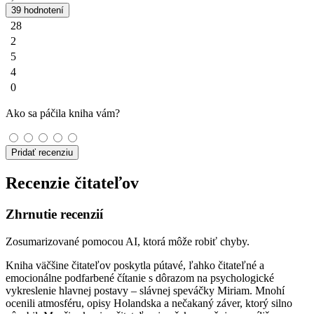
39 hodnotení
28
2
5
4
0
Ako sa páčila kniha vám?
Pridať recenziu
Recenzie čitateľov
Zhrnutie recenzií
Zosumarizované pomocou AI, ktorá môže robiť chyby.
Kniha väčšine čitateľov poskytla pútavé, ľahko čitateľné a
emocionálne podfarbené čítanie s dôrazom na psychologické
vykreslenie hlavnej postavy – slávnej speváčky Miriam. Mnohí
ocenili atmosféru, opisy Holandska a nečakaný záver, ktorý silno