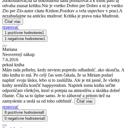
zdokonalovat,ba sa dokonalosti sami priblizovat a k tomu patri aj
odvaha znasat kritiku.Nie je vsetko Dobro pre Dobro a ni je vsetko
Zlo pre Zlo-autor citatu Kishon.Pozdrav a vela uspechov v praci.A
nezabudajme na anticku mudrost: Kritika je prava ruka Mudrosti.
Čítať viac
reagovať
1 pozitívne hodnotenie
1
1 negatívne hodnotenie
1
Mariana
Neoverený nákup
7.6.2016
pekná kniha
Mám rada príbehy, kedy neviem popredu odhadnúť, ako skončia. A
táto kniha to má. Po celý čas som čakala, že sa Miriam podarí
naplniť svoju lásku, lebo si to zaslúžila. Ale je mi jasné, že všetky
knihy nemôžu končiť happyendom. Napriek tomu knihu určite
odporúčam všetkým, ktorí si potrpia na atmosféru a skrátka dobré
čítanie. Číta sa to úplne samo. Je to zábavné a pritom tiež na
zamyslenie a nedá sa od toho odtrhnúť.
Čítať viac
reagovať
8 pozitívne hodnotenia
8
0 negatívne hodnotenia
0