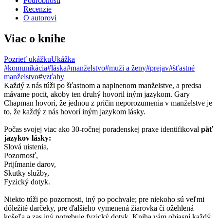
Podrobnosti
Recenzie
O autorovi
Viac o knihe
Pozrieť ukážku
Ukážka
#komunikácia
#láska
#manželstvo
#muži a ženy
#prejav
#šťastné
manželstvo
#vzťahy
Každý z nás túži po šťastnom a naplnenom manželstve, a predsa
mávame pocit, akoby ten druhý hovoril iným jazykom. Gary
Chapman hovorí, že jednou z príčin neporozumenia v manželstve je
to, že každý z nás hovorí iným jazykom lásky.
Počas svojej viac ako 30-ročnej poradenskej praxe identifikoval
päť
jazykov lásky:
Slová uistenia,
Pozornosť,
Prijímanie darov,
Skutky služby,
Fyzický dotyk.
Niekto túži po pozornosti, iný po pochvale; pre niekoho sú veľmi
dôležité darčeky, pre ďalšieho vymenená žiarovka či ožehlená
košeľa a zas iný potrebuje fyzický dotyk. Kniha vám objasní každý