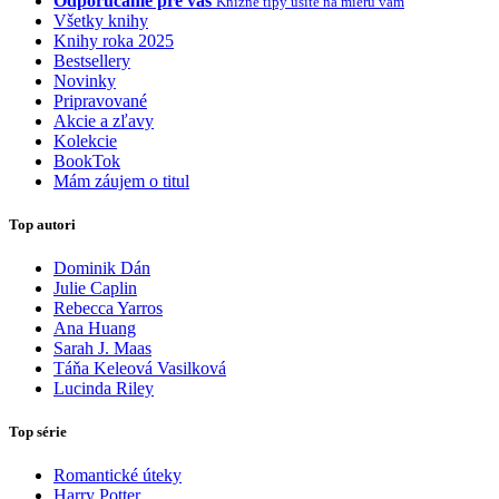
Odporúčame pre vás
Knižné tipy ušité na mieru vám
Všetky knihy
Knihy roka 2025
Bestsellery
Novinky
Pripravované
Akcie a zľavy
Kolekcie
BookTok
Mám záujem o titul
Top autori
Dominik Dán
Julie Caplin
Rebecca Yarros
Ana Huang
Sarah J. Maas
Táňa Keleová Vasilková
Lucinda Riley
Top série
Romantické úteky
Harry Potter