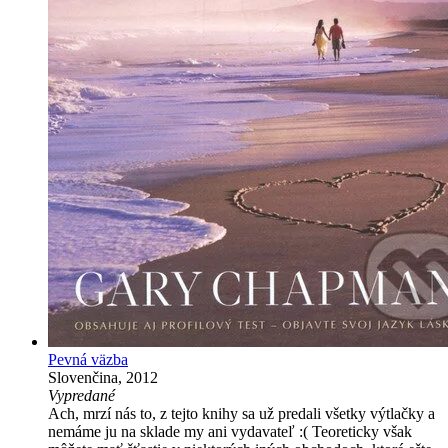
Pevná väzba
Slovenčina, 2012
Vypredané
Ach, mrzí nás to, z tejto knihy sa už predali všetky výtlačky a
nemáme ju na sklade my ani vydavateľ :( Teoreticky však