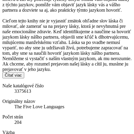
z týchto jazykov, pomôže vám objaviť jazyk lásky vás a vášho
partnera a dozviete sa aj, ako prakticky týmto jazykom hovoriť.
Cieľom tejto knihy nie je vyjasniť zmätok ohľadne slov láska či
milovať, ale zamerať sa na prejavy lásky, ktorá je nevyhnutná pre
naše emocionálne zdravie. Keď identifikujeme a naučíme sa hovoriť
jazykom lásky nášho partnera, objavili sme kľúč k dlhotrvajúcemu,
milujúcemu manželskému vzťahu. Láska sa po svadbe nemusí
vypariť, no aby sme ju udržiavali živú, potrebujeme zapracovať na
tom, aby sme sa naučili hovoriť jazykom lásky nášho partnera.
Nemôžeme si vystačiť s naším vlastným jazykom, ak mu nerozumie.
Ak chceme, aby rozumel prejavom našej lásky a cítil ju, musíme ju
prejavovať v jeho jazyku.
Čítať viac
Naše katalógové číslo
3375613
Originálny názov
The Five Love Languages
Počet strán
204
Väzba