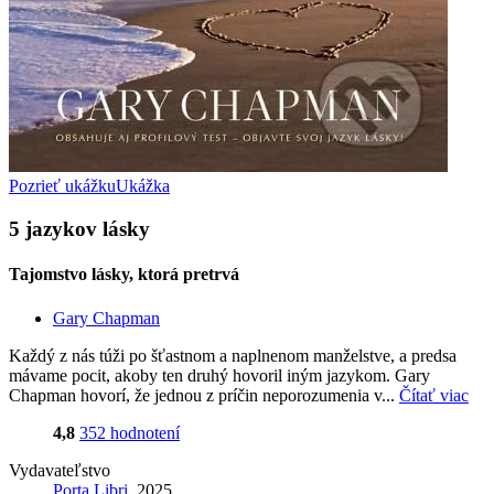
Pozrieť ukážku
Ukážka
5 jazykov lásky
Tajomstvo lásky, ktorá pretrvá
Gary Chapman
Každý z nás túži po šťastnom a naplnenom manželstve, a predsa
mávame pocit, akoby ten druhý hovoril iným jazykom. Gary
Chapman hovorí, že jednou z príčin neporozumenia v...
Čítať viac
4,8
352 hodnotení
Vydavateľstvo
Porta Libri
, 2025