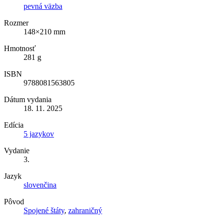
pevná väzba
Rozmer
148×210 mm
Hmotnosť
281 g
ISBN
9788081563805
Dátum vydania
18. 11. 2025
Edícia
5 jazykov
Vydanie
3.
Jazyk
slovenčina
Pôvod
Spojené štáty
,
zahraničný