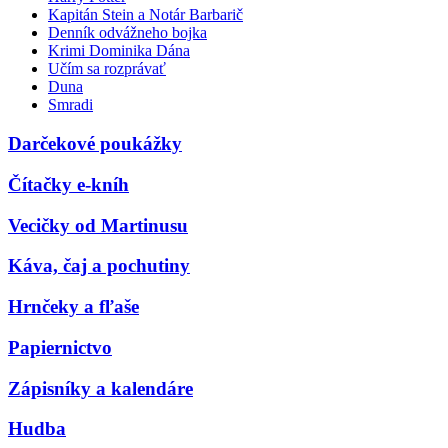
Kapitán Stein a Notár Barbarič
Denník odvážneho bojka
Krimi Dominika Dána
Učím sa rozprávať
Duna
Smradi
Darčekové poukážky
Čítačky e-kníh
Vecičky od Martinusu
Káva, čaj a pochutiny
Hrnčeky a fľaše
Papiernictvo
Zápisníky a kalendáre
Hudba