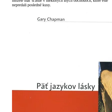
môžete mať šťastie v niektorých iných obchodoch, ktoré ešte
nepredali posledné kusy.