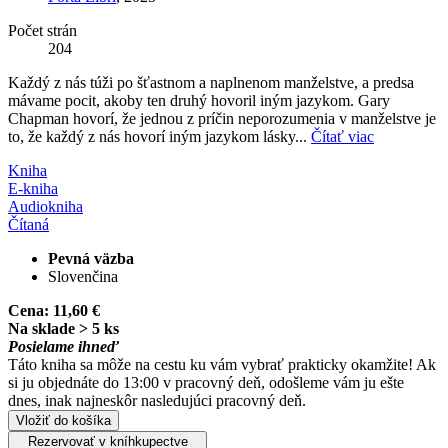
Počet strán
204
Každý z nás túži po šťastnom a naplnenom manželstve, a predsa
mávame pocit, akoby ten druhý hovoril iným jazykom. Gary
Chapman hovorí, že jednou z príčin neporozumenia v manželstve je
to, že každý z nás hovorí iným jazykom lásky...
Čítať viac
Kniha
E-kniha
Audiokniha
Čítaná
Pevná väzba
Slovenčina
Cena:
11,60 €
Na sklade > 5 ks
Posielame ihneď
Táto kniha sa môže na cestu ku vám vybrať prakticky okamžite! Ak
si ju objednáte do 13:00 v pracovný deň, odošleme vám ju ešte
dnes, inak najneskôr nasledujúci pracovný deň.
Vložiť do košíka
Rezervovať v kníhkupectve