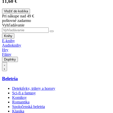
11,60 €
Vložiť do košíka
Pri nákupe nad 49 €
poštovné zadarmo
Vyhľadávanie
Knihy
E-knihy
Audioknihy
Hry
Filmy
Doplnky
Beletria
Detektívky, trilery a horory
Sci-fi a fantasy
Komiksy
Romantika
Spoločenská beletria
Klasika