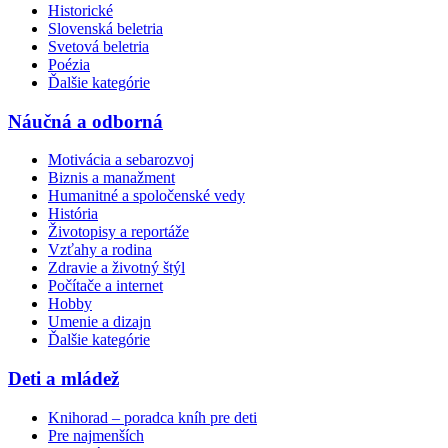
Historické
Slovenská beletria
Svetová beletria
Poézia
Ďalšie kategórie
Náučná a odborná
Motivácia a sebarozvoj
Biznis a manažment
Humanitné a spoločenské vedy
História
Životopisy a reportáže
Vzťahy a rodina
Zdravie a životný štýl
Počítače a internet
Hobby
Umenie a dizajn
Ďalšie kategórie
Deti a mládež
Knihorad – poradca kníh pre deti
Pre najmenších