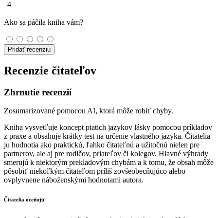
4
Ako sa páčila kniha vám?
Pridať recenziu
Recenzie čitateľov
Zhrnutie recenzií
Zosumarizované pomocou AI, ktorá môže robiť chyby.
Kniha vysvetľuje koncept piatich jazykov lásky pomocou príkladov
z praxe a obsahuje krátky test na určenie vlastného jazyka. Čitatelia
ju hodnotia ako praktickú, ľahko čitateľnú a užitočnú nielen pre
partnerov, ale aj pre rodičov, priateľov či kolegov. Hlavné výhrady
smerujú k niektorým prekladovým chybám a k tomu, že obsah môže
pôsobiť niekoľkým čitateľom príliš zovšeobecňujúco alebo
ovplyvnene náboženskými hodnotami autora.
Čitatelia oceňujú