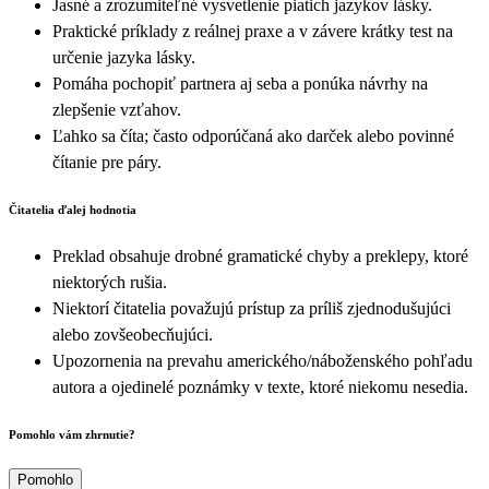
Jasné a zrozumiteľné vysvetlenie piatich jazykov lásky.
Praktické príklady z reálnej praxe a v závere krátky test na
určenie jazyka lásky.
Pomáha pochopiť partnera aj seba a ponúka návrhy na
zlepšenie vzťahov.
Ľahko sa číta; často odporúčaná ako darček alebo povinné
čítanie pre páry.
Čitatelia ďalej hodnotia
Preklad obsahuje drobné gramatické chyby a preklepy, ktoré
niektorých rušia.
Niektorí čitatelia považujú prístup za príliš zjednodušujúci
alebo zovšeobecňujúci.
Upozornenia na prevahu amerického/náboženského pohľadu
autora a ojedinelé poznámky v texte, ktoré niekomu nesedia.
Pomohlo vám zhrnutie?
Pomohlo