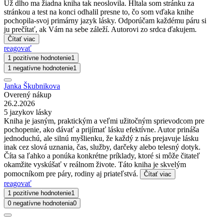
Už dlho ma žiadna kniha tak neoslovila. Hltala som stránku za
stránkou a test na konci odhalil presne to, čo som vďaka knihe
pochopila-svoj primárny jazyk lásky. Odporúčam každému páru si
ju prečítať, ak Vám na sebe záleží. Autorovi zo srdca ďakujem.
Čítať viac
reagovať
1 pozitívne hodnotenie
1
1 negatívne hodnotenie
1
Janka Škubnikova
Overený nákup
26.2.2026
5 jazykov lásky
Kniha je jasným, praktickým a veľmi užitočným sprievodcom pre
pochopenie, ako dávať a prijímať lásku efektívne. Autor prináša
jednoduchú, ale silnú myšlienku, že každý z nás prejavuje lásku
inak cez slová uznania, čas, služby, darčeky alebo telesný dotyk.
Číta sa ľahko a ponúka konkrétne príklady, ktoré si môže čitateľ
okamžite vyskúšať v reálnom živote. Táto kniha je skvelým
pomocníkom pre páry, rodiny aj priateľstvá.
Čítať viac
reagovať
1 pozitívne hodnotenie
1
0 negatívne hodnotenia
0