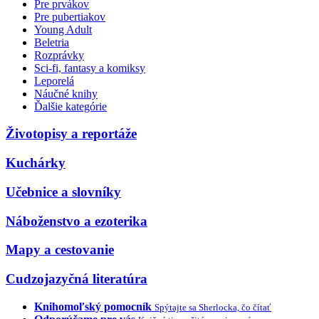
Pre prvákov
Pre pubertiakov
Young Adult
Beletria
Rozprávky
Sci-fi, fantasy a komiksy
Leporelá
Náučné knihy
Ďalšie kategórie
Životopisy a reportáže
Kuchárky
Učebnice a slovníky
Náboženstvo a ezoterika
Mapy a cestovanie
Cudzojazyčná literatúra
Knihomoľský pomocník
Spýtajte sa Sherlocka, čo čítať