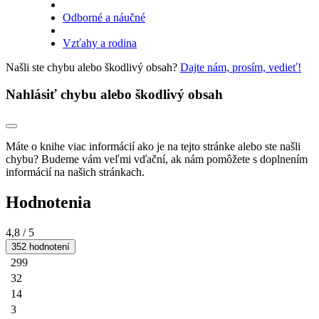
Odborné a náučné
Vzťahy a rodina
Našli ste chybu alebo škodlivý obsah?
Dajte nám, prosím, vedieť!
Nahlásiť chybu alebo škodlivý obsah
Máte o knihe viac informácií ako je na tejto stránke alebo ste našli
chybu? Budeme vám veľmi vďační, ak nám pomôžete s doplnením
informácií na našich stránkach.
Hodnotenia
4,8
/ 5
352 hodnotení
299
32
14
3