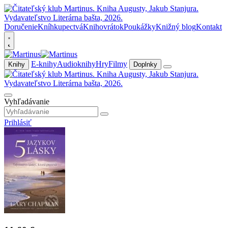
Doručenie
Kníhkupectvá
Knihovrátok
Poukážky
Knižný blog
Kontakt
E-knihy
Audioknihy
Hry
Filmy
Knihy
Doplnky
Vyhľadávanie
Prihlásiť