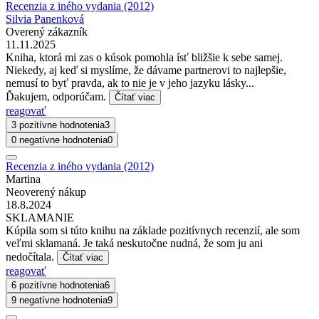
Recenzia z iného vydania (2012)
Silvia Panenková
Overený zákazník
11.11.2025
Kniha, ktorá mi zas o kúsok pomohla ísť bližšie k sebe samej.
Niekedy, aj keď si myslíme, že dávame partnerovi to najlepšie,
nemusí to byť pravda, ak to nie je v jeho jazyku lásky...
Ďakujem, odporúčam.
Čítať viac
reagovať
3 pozitívne hodnotenia
3
0 negatívne hodnotenia
0
Recenzia z iného vydania (2012)
Martina
Neoverený nákup
18.8.2024
SKLAMANIE
Kúpila som si túto knihu na základe pozitívnych recenzií, ale som
veľmi sklamaná. Je taká neskutočne nudná, že som ju ani
nedočítala.
Čítať viac
reagovať
6 pozitívne hodnotenia
6
9 negatívne hodnotenia
9