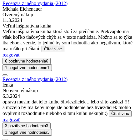
Recenzia z iného vydania (2012)
Michala Eichenauer
Overený nákup
11.3.2024
Veľmi inšpiratívna kniha
Veľmi inšpiratívna kniha ktorá stojí za prečítanie. Prekvapilo ma
však koľko tlačových chýb sa v texte nachádza. Možno sa to týka
iba ebook verzie, to jediné by som hodnotila ako negatívum, ktoré
ma rušilo pri čítaní.
Čítať viac
reagovať
6 pozitívne hodnotenia
6
1 negatívne hodnotenie
1
Recenzia z iného vydania (2012)
lenka
Neoverený nákup
6.3.2024
oprava musim dat tejto knihe 5hviezdiciek ...lebo si to zasluzi !!!!
a mzzelo by ma keby moje zle hodnotenie bez hviezdiciek mohlo
ovplivnit rozhodnutie niekoho si tutu knihu nekupit :)
Čítať viac
reagovať
3 pozitívne hodnotenia
3
3 negatívne hodnotenia
3