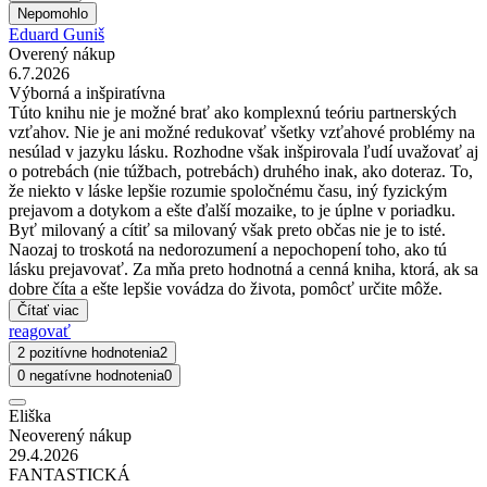
Nepomohlo
Eduard Guniš
Overený nákup
6.7.2026
Výborná a inšpiratívna
Túto knihu nie je možné brať ako komplexnú teóriu partnerských
vzťahov. Nie je ani možné redukovať všetky vzťahové problémy na
nesúlad v jazyku lásku. Rozhodne však inšpirovala ľudí uvažovať aj
o potrebách (nie túžbach, potrebách) druhého inak, ako doteraz. To,
že niekto v láske lepšie rozumie spoločnému času, iný fyzickým
prejavom a dotykom a ešte ďalší mozaike, to je úplne v poriadku.
Byť milovaný a cítiť sa milovaný však preto občas nie je to isté.
Naozaj to troskotá na nedorozumení a nepochopení toho, ako tú
lásku prejavovať. Za mňa preto hodnotná a cenná kniha, ktorá, ak sa
dobre číta a ešte lepšie vovádza do života, pomôcť určite môže.
Čítať viac
reagovať
2 pozitívne hodnotenia
2
0 negatívne hodnotenia
0
Eliška
Neoverený nákup
29.4.2026
FANTASTICKÁ