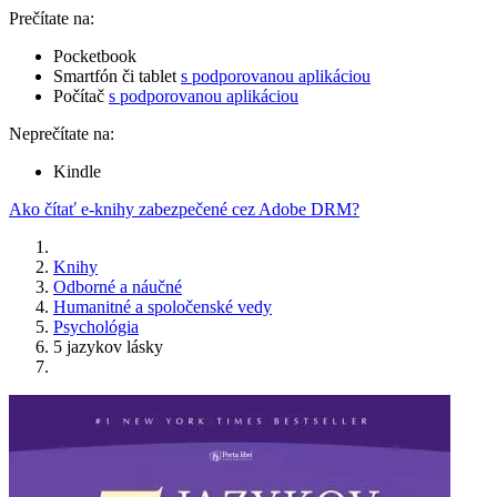
Prečítate na:
Pocketbook
Smartfón či tablet
s podporovanou aplikáciou
Počítač
s podporovanou aplikáciou
Neprečítate na:
Kindle
Ako čítať e-knihy zabezpečené cez Adobe DRM?
Knihy
Odborné a náučné
Humanitné a spoločenské vedy
Psychológia
5 jazykov lásky