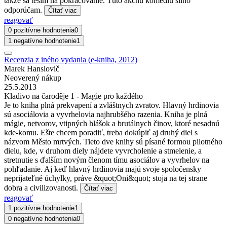
takže sa teším na pokračovanie. Túto akčnú komédiu silno
odporúčam.
Čítať viac
reagovať
0 pozitívne hodnotenia
0
1 negatívne hodnotenie
1
Recenzia z iného vydania (e-kniha, 2012)
Marek Hanslovič
Neoverený nákup
25.5.2013
Kladivo na čaroděje 1 - Magie pro každého
Je to kniha plná prekvapení a zvláštnych zvratov. Hlavný hrdinovia
sú asociálovia a vyvrhelovia najhrubšého razenia. Kniha je plná
mágie, netvorov, vtipných hlášok a brutálnych činov, ktoré nesadnú
kde-komu. Ešte chcem poradiť, treba dokúpiť aj druhý diel s
názvom Město mrtvých. Tieto dve knihy sú písané formou pilotného
dielu, kde, v druhom diely nájdete vyvrcholenie a stmelenie, a
stretnutie s ďalším novým členom tímu asociálov a vyvrhelov na
pohľadanie. Aj keď hlavný hrdinovia majú svoje spoločensky
neprijateľné úchylky, práve &quot;Oni&quot; stoja na tej strane
dobra a civilizovanosti.
Čítať viac
reagovať
1 pozitívne hodnotenie
1
0 negatívne hodnotenia
0