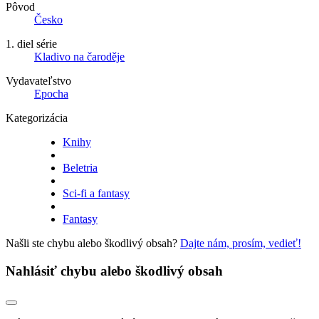
Pôvod
Česko
1. diel série
Kladivo na čaroděje
Vydavateľstvo
Epocha
Kategorizácia
Knihy
Beletria
Sci-fi a fantasy
Fantasy
Našli ste chybu alebo škodlivý obsah?
Dajte nám, prosím, vedieť!
Nahlásiť chybu alebo škodlivý obsah