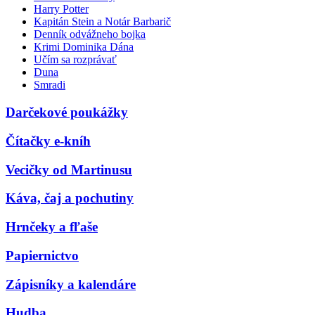
Harry Potter
Kapitán Stein a Notár Barbarič
Denník odvážneho bojka
Krimi Dominika Dána
Učím sa rozprávať
Duna
Smradi
Darčekové poukážky
Čítačky e-kníh
Vecičky od Martinusu
Káva, čaj a pochutiny
Hrnčeky a fľaše
Papiernictvo
Zápisníky a kalendáre
Hudba