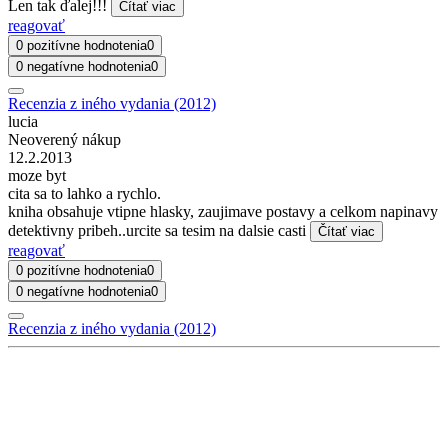
Len tak ďalej!!!
Čítať viac
reagovať
0 pozitívne hodnotenia
0
0 negatívne hodnotenia
0
Recenzia z iného vydania (2012)
lucia
Neoverený nákup
12.2.2013
moze byt
cita sa to lahko a rychlo.
kniha obsahuje vtipne hlasky, zaujimave postavy a celkom napinavy
detektivny pribeh..urcite sa tesim na dalsie casti
Čítať viac
reagovať
0 pozitívne hodnotenia
0
0 negatívne hodnotenia
0
Recenzia z iného vydania (2012)