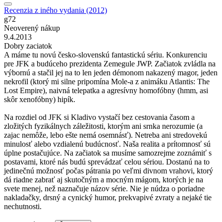
Recenzia z iného vydania (2012)
g72
Neoverený nákup
9.4.2013
Dobry zaciatok
A máme tu novú česko-slovenskú fantastickú sériu. Konkurenciu
pre JFK a budúceho prezidenta Zemegule JWP. Začiatok zvládla na
výbornú a stačil jej na to len jeden démonom nakazený magor, jeden
nekrofil (ktorý mi silne pripomína Mole-a z animáku Atlantis: The
Lost Empire), naivná telepatka a agresívny homofóbny (hmm, asi
skôr xenofóbny) hipík.
Na rozdiel od JFK si Kladivo vystačí bez cestovania časom a
zložitých fyzikálnych záležitosti, ktorým ani srnka nerozumie (a
zajac nemôže, lebo ešte nemá osemnásť). Netreba ani stredovekú
minulosť alebo vzdialenú budúcnosť. Naša realita a prítomnosť sú
úplne postačujúce. Na začiatok sa musíme samozrejme zoznámiť s
postavami, ktoré nás budú sprevádzať celou sériou. Dostanú na to
jedinečnú možnosť počas pátrania po veľmi divnom vrahovi, ktorý
dá riadne zabrať aj skutočným a mocným mágom, ktorých je na
svete menej, než naznačuje názov série. Nie je núdza o poriadne
nakladačky, drsný a cynický humor, prekvapivé zvraty a nejaké tie
nechutnosti.