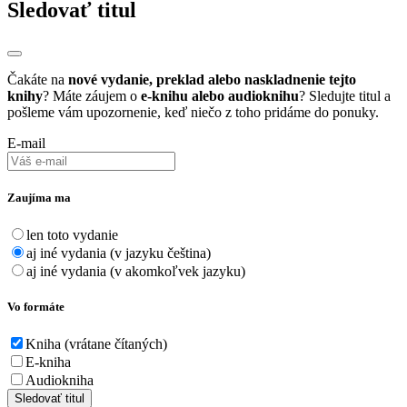
Sledovať titul
Čakáte na
nové vydanie, preklad alebo naskladnenie tejto
knihy
? Máte záujem o
e-knihu alebo audioknihu
? Sledujte titul a
pošleme vám upozornenie, keď niečo z toho pridáme do ponuky.
E-mail
Zaujíma ma
len toto vydanie
aj iné vydania (v jazyku čeština)
aj iné vydania (v akomkoľvek jazyku)
Vo formáte
Kniha (vrátane čítaných)
E-kniha
Audiokniha
Sledovať titul