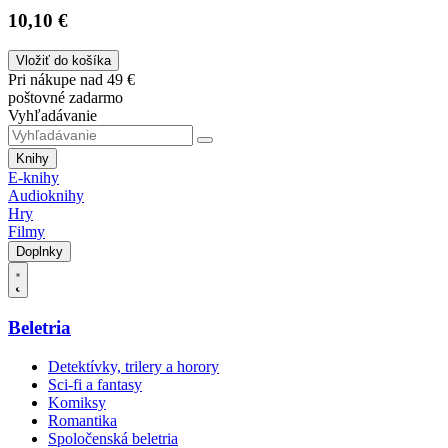
10,10 €
Vložiť do košíka
Pri nákupe nad 49 €
poštovné zadarmo
Vyhľadávanie
Knihy
E-knihy
Audioknihy
Hry
Filmy
Doplnky
Beletria
Detektívky, trilery a horory
Sci-fi a fantasy
Komiksy
Romantika
Spoločenská beletria