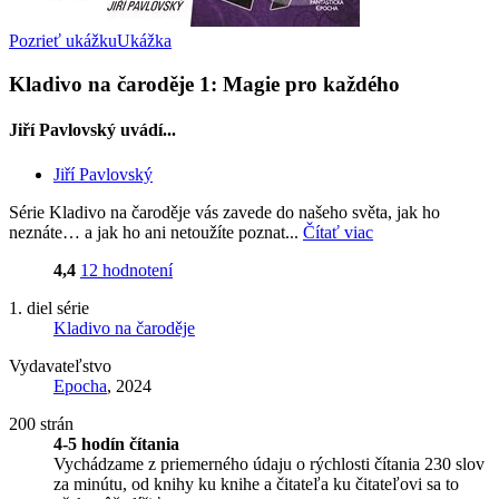
Pozrieť ukážku
Ukážka
Kladivo na čaroděje 1: Magie pro každého
Jiří Pavlovský uvádí...
Jiří Pavlovský
Série Kladivo na čaroděje vás zavede do našeho světa, jak ho
neznáte… a jak ho ani netoužíte poznat...
Čítať viac
4,4
12 hodnotení
1. diel série
Kladivo na čaroděje
Vydavateľstvo
Epocha
, 2024
200 strán
4-5 hodín čítania
Vychádzame z priemerného údaju o rýchlosti čítania 230 slov
za minútu, od knihy ku knihe a čitateľa ku čitateľovi sa to