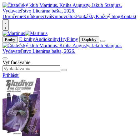
Doručenie
Kníhkupectvá
Knihovrátok
Poukážky
Knižný blog
Kontakt
E-knihy
Audioknihy
Hry
Filmy
Knihy
Doplnky
Vyhľadávanie
Prihlásiť