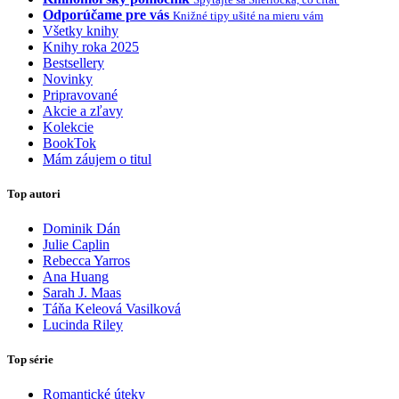
Odporúčame pre vás
Knižné tipy ušité na mieru vám
Všetky knihy
Knihy roka 2025
Bestsellery
Novinky
Pripravované
Akcie a zľavy
Kolekcie
BookTok
Mám záujem o titul
Top autori
Dominik Dán
Julie Caplin
Rebecca Yarros
Ana Huang
Sarah J. Maas
Táňa Keleová Vasilková
Lucinda Riley
Top série
Romantické úteky