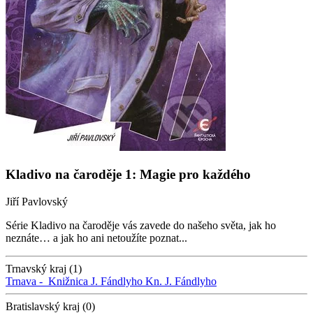
Kladivo na čaroděje 1: Magie pro každého
Jiří Pavlovský
Série Kladivo na čaroděje vás zavede do našeho světa, jak ho
neznáte… a jak ho ani netoužíte poznat...
Trnavský kraj (1)
Trnava -
Knižnica J. Fándlyho
Kn. J. Fándlyho
Bratislavský kraj (0)