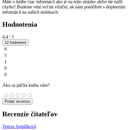
Máte o knihe viac informácií ako je na tejto stránke alebo ste našli
chybu? Budeme vám veľmi vďační, ak nám pomôžete s doplnením
informácií na našich stránkach.
Hodnotenia
4,4
/ 5
12 hodnotení
6
5
1
0
0
Ako sa páčila kniha vám?
Pridať recenziu
Recenzie čitateľov
Tereza Sopúšková