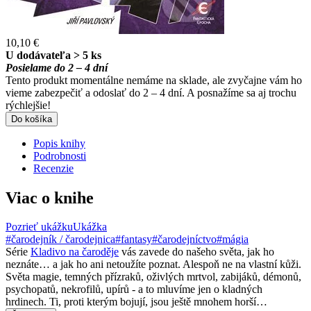
10,10 €
U dodávateľa > 5 ks
Posielame do 2 – 4 dní
Tento produkt momentálne nemáme na sklade, ale zvyčajne vám ho
vieme zabezpečiť a odoslať do 2 – 4 dní. A posnažíme sa aj trochu
rýchlejšie!
Do košíka
Popis knihy
Podrobnosti
Recenzie
Viac o knihe
Pozrieť ukážku
Ukážka
#čarodejník / čarodejnica
#fantasy
#čarodejníctvo
#mágia
Série
Kladivo na čaroděje
vás zavede do našeho světa, jak ho
neznáte… a jak ho ani netoužíte poznat. Alespoň ne na vlastní kůži.
Světa magie, temných přízraků, oživlých mrtvol, zabijáků, démonů,
psychopatů, nekrofilů, upírů - a to mluvíme jen o kladných
hrdinech. Ti, proti kterým bojují, jsou ještě mnohem horší…