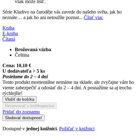
však môže líšiť.
Série Kladivo na čaroděje vás zavede do našeho světa, jak ho
neznáte… a jak ho ani netoužíte poznat...
Čítať viac
Kniha
E-kniha
Čítaná
Brožovaná väzba
Čeština
Cena:
10,10 €
U dodávateľa > 5 ks
Posielame do 2 – 4 dní
Tento produkt momentálne nemáme na sklade, ale zvyčajne vám ho
vieme zabezpečiť a odoslať do 2 – 4 dní. A posnažíme sa aj trochu
rýchlejšie!
Vložiť do košíka
Rezervovať v kníhkupectve
Pridať do zoznamu
Sledovať dostupnosť
Dostupné v
jednej knižnici
.
Požičať v knižnici