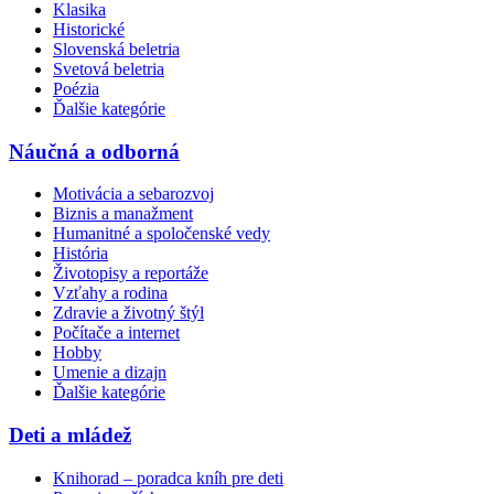
Klasika
Historické
Slovenská beletria
Svetová beletria
Poézia
Ďalšie kategórie
Náučná a odborná
Motivácia a sebarozvoj
Biznis a manažment
Humanitné a spoločenské vedy
História
Životopisy a reportáže
Vzťahy a rodina
Zdravie a životný štýl
Počítače a internet
Hobby
Umenie a dizajn
Ďalšie kategórie
Deti a mládež
Knihorad – poradca kníh pre deti