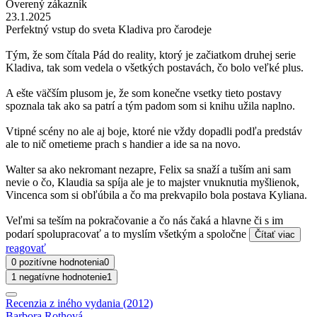
Overený zákazník
23.1.2025
Perfektný vstup do sveta Kladiva pro čarodeje
Tým, že som čítala Pád do reality, ktorý je začiatkom druhej serie
Kladiva, tak som vedela o všetkých postavách, čo bolo veľké plus.
A ešte väčším plusom je, že som konečne vsetky tieto postavy
spoznala tak ako sa patrí a tým padom som si knihu užila naplno.
Vtipné scény no ale aj boje, ktoré nie vždy dopadli podľa predstáv
ale to nič ometieme prach s handier a ide sa na novo.
Walter sa ako nekromant nezapre, Felix sa snaží a tuším ani sam
nevie o čo, Klaudia sa spíja ale je to majster vnuknutia myšlienok,
Vincenca som si obľúbila a čo ma prekvapilo bola postava Kyliana.
Veľmi sa teším na pokračovanie a čo nás čaká a hlavne či s im
podarí spolupracovať a to myslím všetkým a spoločne
Čítať viac
reagovať
0 pozitívne hodnotenia
0
1 negatívne hodnotenie
1
Recenzia z iného vydania (2012)
Barbora Rothová