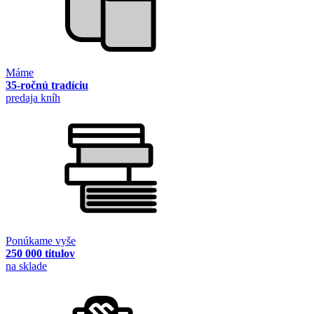
Máme
35-ročnú tradíciu
predaja kníh
Ponúkame vyše
250 000 titulov
na sklade