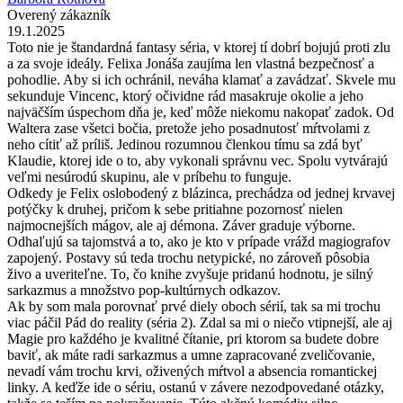
Overený zákazník
19.1.2025
Toto nie je štandardná fantasy séria, v ktorej tí dobrí bojujú proti zlu
a za svoje ideály. Felixa Jonáša zaujíma len vlastná bezpečnosť a
pohodlie. Aby si ich ochránil, neváha klamať a zavádzať. Skvele mu
sekunduje Vincenc, ktorý očividne rád masakruje okolie a jeho
najväčším úspechom dňa je, keď môže niekomu nakopať zadok. Od
Waltera zase všetci bočia, pretože jeho posadnutosť mŕtvolami z
neho cítiť až príliš. Jedinou rozumnou členkou tímu sa zdá byť
Klaudie, ktorej ide o to, aby vykonali správnu vec. Spolu vytvárajú
veľmi nesúrodú skupinu, ale v príbehu to funguje.
Odkedy je Felix oslobodený z blázinca, prechádza od jednej krvavej
potýčky k druhej, pričom k sebe pritiahne pozornosť nielen
najmocnejších mágov, ale aj démona. Záver graduje výborne.
Odhaľujú sa tajomstvá a to, ako je kto v prípade vrážd magiografov
zapojený. Postavy sú teda trochu netypické, no zároveň pôsobia
živo a uveriteľne. To, čo knihe zvyšuje pridanú hodnotu, je silný
sarkazmus a množstvo pop-kultúrnych odkazov.
Ak by som mala porovnať prvé diely oboch sérií, tak sa mi trochu
viac páčil Pád do reality (séria 2). Zdal sa mi o niečo vtipnejší, ale aj
Magie pro každého je kvalitné čítanie, pri ktorom sa budete dobre
baviť, ak máte radi sarkazmus a umne zapracované zveličovanie,
nevadí vám trochu krvi, oživených mŕtvol a absencia romantickej
linky. A keďže ide o sériu, ostanú v závere nezodpovedané otázky,