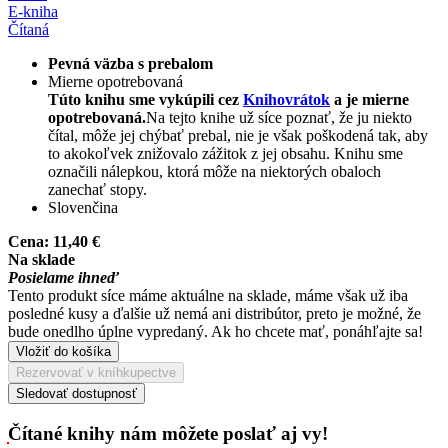
E-kniha
Čítaná
Pevná väzba s prebalom
Mierne opotrebovaná
Túto knihu sme vykúpili cez
Knihovrátok
a je mierne
opotrebovaná.
Na tejto knihe už síce poznať, že ju niekto
čítal, môže jej chýbať prebal, nie je však poškodená tak, aby
to akokoľvek znižovalo zážitok z jej obsahu. Knihu sme
označili nálepkou, ktorá môže na niektorých obaloch
zanechať stopy.
Slovenčina
Cena:
11,40 €
Na sklade
Posielame ihneď
Tento produkt síce máme aktuálne na sklade, máme však už iba
posledné kusy a ďalšie už nemá ani distribútor, preto je možné, že
bude onedlho úplne vypredaný. Ak ho chcete mať, ponáhľajte sa!
Vložiť do košíka
Rezervovať v kníhkupectve
Sledovať dostupnosť
Čítané knihy nám môžete poslať aj vy!