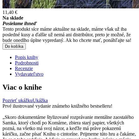
11,40 €
Na sklade
Posielame ihneď
Tento produkt síce máme aktuálne na sklade, máme však už iba
posledné kusy a ďalšie už nemá ani distribútor, preto je možné, že
bude onedlho úplne vypredaný. Ak ho chcete mať, ponáhľajte sa!
Do košíka
Popis knihy
Podrobnosti
Recenzie
Vydavateľstvo
Viac o knihe
Pozrieť ukážku
Ukážka
Prvé ilustrované vydanie známeho knižného bestselleru!
„Skoro dokumentárne štylizované rozprávanie mentálne zaostalého
Samka, ktorý chodí po Komárne, zbiera starý papier, všetkých
pozná, na všetko má svoj názor, a keďže má práve pokazenú
káričku, začne písať Knihu o cintoríne. Prijmeme túto hru a čakáme,