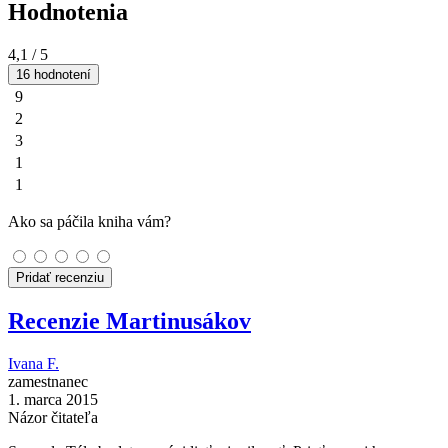
Hodnotenia
4,1
/ 5
16 hodnotení
9
2
3
1
1
Ako sa páčila kniha vám?
Pridať recenziu
Recenzie Martinusákov
Ivana F.
zamestnanec
1. marca 2015
Názor čitateľa