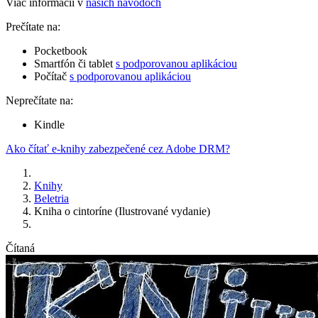
Viac informácií v
našich návodoch
Prečítate na:
Pocketbook
Smartfón či tablet
s podporovanou aplikáciou
Počítač
s podporovanou aplikáciou
Neprečítate na:
Kindle
Ako čítať e-knihy zabezpečené cez Adobe DRM?
Knihy
Beletria
Kniha o cintoríne (Ilustrované vydanie)
Čítaná