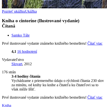
Pozrieť ukážku
Ukážka
Kniha o cintoríne (Ilustrované vydanie)
Čítaná
Samko Tále
Prvé ilustrované vydanie známeho knižného bestselleru!
Čítať viac
4,1
16 hodnotení
Vydavateľstvo
Slovart
, 2012
176 strán
3-4 hodiny čítania
Vychádzame z priemerného údaju o rýchlosti čítania 230 slov
za minútu, od knihy ku knihe a čitateľa ku čitateľovi sa to
však môže líšiť.
Prvé ilustrované vydanie známeho knižného bestselleru!
Čítať viac
Kniha