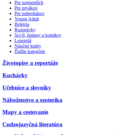
Pre najmenších
Pre prvákov
Pre pubertiakov
Young Adult
Beletria
Rozprávky
Sci-fi, fantasy a komiksy
Leporelá
Náučné knihy
Ďalšie kategórie
Životopisy a reportáže
Kuchárky
Učebnice a slovníky
Náboženstvo a ezoterika
Mapy a cestovanie
Cudzojazyčná literatúra