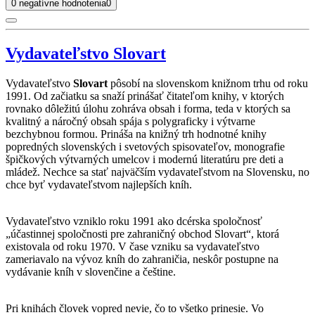
0 negatívne hodnotenia
0
Vydavateľstvo Slovart
Vydavateľstvo
Slovart
pôsobí na slovenskom knižnom trhu od roku
1991. Od začiatku sa snaží prinášať čitateľom knihy, v ktorých
rovnako dôležitú úlohu zohráva obsah i forma, teda v ktorých sa
kvalitný a náročný obsah spája s polygraficky i výtvarne
bezchybnou formou. Prináša na knižný trh hodnotné knihy
popredných slovenských i svetových spisovateľov, monografie
špičkových výtvarných umelcov i modernú literatúru pre deti a
mládež. Nechce sa stať najväčším vydavateľstvom na Slovensku, no
chce byť vydavateľstvom najlepších kníh.
Vydavateľstvo vzniklo roku 1991 ako dcérska spoločnosť
„účastinnej spoločnosti pre zahraničný obchod Slovart“, ktorá
existovala od roku 1970. V čase vzniku sa vydavateľstvo
zameriavalo na vývoz kníh do zahraničia, neskôr postupne na
vydávanie kníh v slovenčine a češtine.
Pri knihách človek vopred nevie, čo to všetko prinesie. Vo