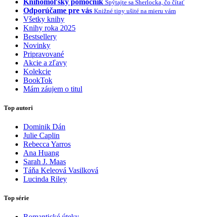
Knihomoľský pomocník
Spýtajte sa Sherlocka, čo čítať
Odporúčame pre vás
Knižné tipy ušité na mieru vám
Všetky knihy
Knihy roka 2025
Bestsellery
Novinky
Pripravované
Akcie a zľavy
Kolekcie
BookTok
Mám záujem o titul
Top autori
Dominik Dán
Julie Caplin
Rebecca Yarros
Ana Huang
Sarah J. Maas
Táňa Keleová Vasilková
Lucinda Riley
Top série
Romantické úteky