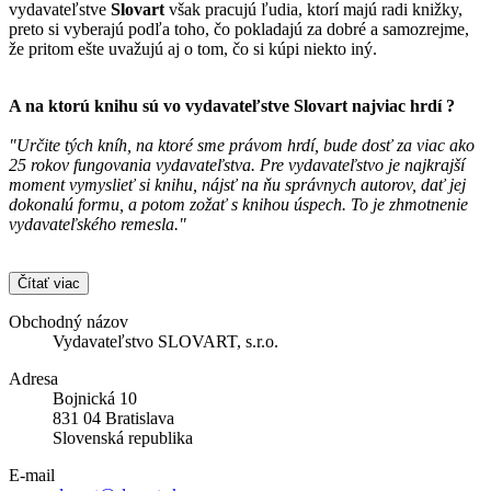
vydavateľstve
Slovart
však pracujú ľudia, ktorí majú radi knižky,
preto si vyberajú podľa toho, čo pokladajú za dobré a samozrejme,
že pritom ešte uvažujú aj o tom, čo si kúpi niekto iný.
A na ktorú knihu sú vo vydavateľstve
Slovart
najviac hrdí ?
"Určite tých kníh, na ktoré sme právom hrdí, bude dosť za viac ako
25 rokov fungovania vydavateľstva. Pre vydavateľstvo je najkrajší
moment vymyslieť si knihu, nájsť na ňu správnych autorov, dať jej
dokonalú formu, a potom zožať s knihou úspech. To je zhmotnenie
vydavateľského remesla."
Čítať viac
Obchodný názov
Vydavateľstvo SLOVART, s.r.o.
Adresa
Bojnická 10
831 04 Bratislava
Slovenská republika
E-mail