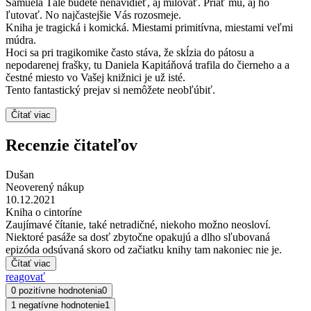
Samuela Tále budete nenávidieť, aj milovať. Priať mu, aj ho
ľutovať. No najčastejšie Vás rozosmeje.
Kniha je tragická i komická. Miestami primitívna, miestami veľmi
múdra.
Hoci sa pri tragikomike často stáva, že skĺzia do pátosu a
nepodarenej frašky, tu Daniela Kapitáňová trafila do čierneho a a
čestné miesto vo Vašej knižnici je už isté.
Tento fantastický prejav si nemôžete neobľúbiť.
Čítať viac
Recenzie čitateľov
Dušan
Neoverený nákup
10.12.2021
Kniha o cintoríne
Zaujímavé čítanie, také netradičné, niekoho možno neosloví.
Niektoré pasáže sa dosť zbytočne opakujú a dlho sľubovaná
epizóda odsúvaná skoro od začiatku knihy tam nakoniec nie je.
Čítať viac
reagovať
0 pozitívne hodnotenia
0
1 negatívne hodnotenie
1