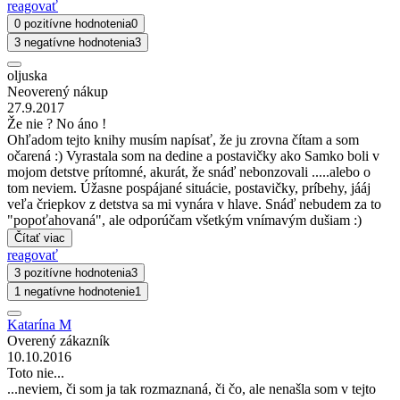
reagovať
0 pozitívne hodnotenia
0
3 negatívne hodnotenia
3
oljuska
Neoverený nákup
27.9.2017
Že nie ? No áno !
Ohľadom tejto knihy musím napísať, že ju zrovna čítam a som
očarená :) Vyrastala som na dedine a postavičky ako Samko boli v
mojom detstve prítomné, akurát, že snáď nebonzovali .....alebo o
tom neviem. Úžasne pospájané situácie, postavičky, príbehy, jááj
veľa čriepkov z detstva sa mi vynára v hlave. Snáď nebudem za to
"popoťahovaná", ale odporúčam všetkým vnímavým dušiam :)
Čítať viac
reagovať
3 pozitívne hodnotenia
3
1 negatívne hodnotenie
1
Katarína M
Overený zákazník
10.10.2016
Toto nie...
...neviem, či som ja tak rozmaznaná, či čo, ale nenašla som v tejto