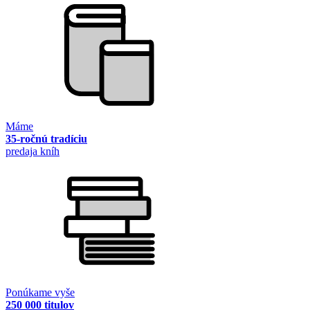
Máme
35-ročnú tradíciu
predaja kníh
Ponúkame vyše
250 000 titulov