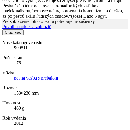
čo sa z toho vykľuje. A kľuje sa zmysel pre lyriku, iróniu a mágiu.
Pestrá škála tém: od slovensko-maďarských vzťahov,
intelektualizmu, homosexuality, porovnania komunizmu a dneška,
až po pestrú škálu ľudských osudov.“(Jozef Dado Nagy).
Pre zobrazenie tohto obsahu potrebujeme sušienky.
Povoliť cookies a zobraziť
Čítať viac
Naše katalógové číslo
909811
Počet strán
176
Väzba
pevná väzba s prebalom
Rozmer
153×236 mm
Hmotnosť
460 g
Rok vydania
2012