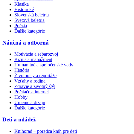
Klasika
Historické
Slovenská beletria
Svetová beletria
Poézia
Ďalšie kategórie
Náučná a odborná
Motivácia a sebarozvoj
Biznis a manažment
Humanitné a spoločenské vedy
História
Životopisy a reportáže
Vzťahy a rodina
Zdravie a životný štýl
Počítače a internet
Hobby
Umenie a dizajn
Ďalšie kategórie
Deti a mládež
Knihorad – poradca kníh pre deti