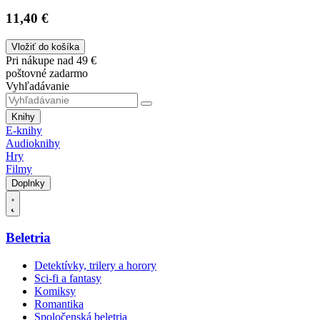
11,40 €
Vložiť do košíka
Pri nákupe nad 49 €
poštovné zadarmo
Vyhľadávanie
Knihy
E-knihy
Audioknihy
Hry
Filmy
Doplnky
Beletria
Detektívky, trilery a horory
Sci-fi a fantasy
Komiksy
Romantika
Spoločenská beletria