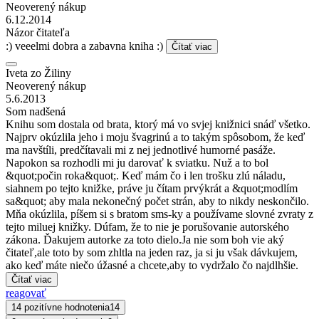
Neoverený nákup
6.12.2014
Názor čitateľa
:) veeelmi dobra a zabavna kniha :)
Čítať viac
Iveta zo Žiliny
Neoverený nákup
5.6.2013
Som nadšená
Knihu som dostala od brata, ktorý má vo svjej knižnici snáď všetko.
Najprv okúzlila jeho i moju švagrinú a to takým spôsobom, že keď
ma navštíli, predčítavali mi z nej jednotlivé humorné pasáže.
Napokon sa rozhodli mi ju darovať k sviatku. Nuž a to bol
&quot;počin roka&quot;. Keď mám čo i len trošku zlú náladu,
siahnem po tejto knižke, práve ju čítam prvýkrát a &quot;modlím
sa&quot; aby mala nekonečný počet strán, aby to nikdy neskončilo.
Mňa okúzlila, píšem si s bratom sms-ky a používame slovné zvraty z
tejto miluej knižky. Dúfam, že to nie je porušovanie autorského
zákona. Ďakujem autorke za toto dielo.Ja nie som boh vie aký
čitateľ,ale toto by som zhltla na jeden raz, ja si ju však dávkujem,
ako keď máte niečo úžasné a chcete,aby to vydržalo čo najdlhšie.
Čítať viac
reagovať
14 pozitívne hodnotenia
14