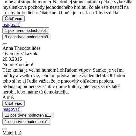
knihe ani stopu humoru :( Na druhej strane autorka pekne vykreslila
myšlienkové pochody jednoduchého hrdinu, čo ale ešte nestačí na
to, aby bolo dielko čitateľné. U mňa je to tak na 1 hviezdičku.
Čítať viac
reagovať
1 pozitívne hodnotenie
1
9 negatívne hodnotenia
9
Anna Theodoulides
Overený zákazník
20.3.2016
No nie? no áno!
Táto kniha je veľmi humorná ohľadom vtipov. Samko je veľmi
múdry a vsetko vie, lebo on predsa nie je žiaden debil. Ohľadom
toho si ho aj ľudia vážia, že je pracovitý ohľadom papiera.
Skladal aj pionersky sľub v dome kultúry, ale teraz sa už také
nerobí, lebo máme tú demokraciju.
A iné.
Čítať viac
reagovať
11 pozitívne hodnotenia
11
1 negatívne hodnotenie
1
Matej Laš