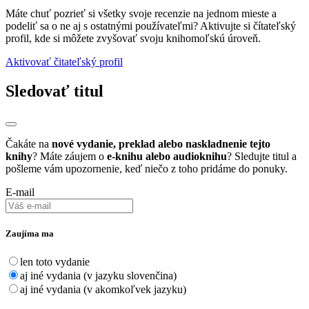
Máte chuť pozrieť si všetky svoje recenzie na jednom mieste a
podeliť sa o ne aj s ostatnými používateľmi? Aktivujte si čítateľský
profil, kde si môžete zvyšovať svoju knihomoľskú úroveň.
Aktivovať čitateľský profil
Sledovať titul
Čakáte na
nové vydanie, preklad alebo naskladnenie tejto
knihy
? Máte záujem o
e-knihu alebo audioknihu
? Sledujte titul a
pošleme vám upozornenie, keď niečo z toho pridáme do ponuky.
E-mail
Zaujíma ma
len toto vydanie
aj iné vydania (v jazyku slovenčina)
aj iné vydania (v akomkoľvek jazyku)