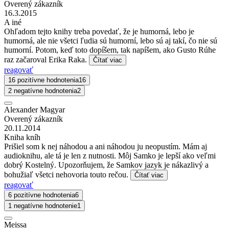
Overený zákazník
16.3.2015
A iné
Ohľadom tejto knihy treba povedať, že je humorná, lebo je
humorná, ale nie všetci ľudia sú humorní, lebo sú aj takí, čo nie sú
humorní. Potom, keď toto dopíšem, tak napíšem, ako Gusto Rúhe
raz začaroval Erika Raka.
Čítať viac
reagovať
16 pozitívne hodnotenia
16
2 negatívne hodnotenia
2
Alexander Magyar
Overený zákazník
20.11.2014
Kniha kníh
Prišiel som k nej náhodou a ani náhodou ju neopustím. Mám aj
audioknihu, ale tá je len z nutnosti. Môj Samko je lepší ako veľmi
dobrý Kostelný. Upozorňujem, že Samkov jazyk je nákazlivý a
bohužiaľ všetci nehovoria touto rečou.
Čítať viac
reagovať
6 pozitívne hodnotenia
6
1 negatívne hodnotenie
1
Meissa