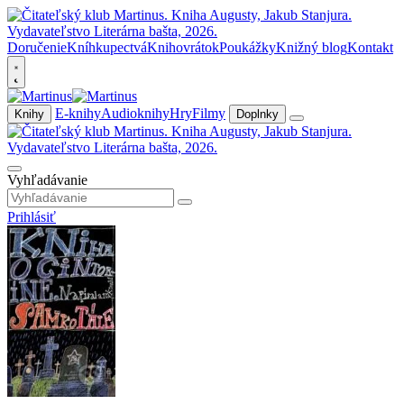
Doručenie
Kníhkupectvá
Knihovrátok
Poukážky
Knižný blog
Kontakt
E-knihy
Audioknihy
Hry
Filmy
Knihy
Doplnky
Vyhľadávanie
Prihlásiť