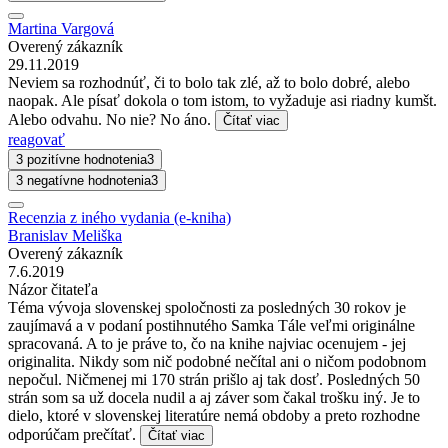
Martina Vargová
Overený zákazník
29.11.2019
Neviem sa rozhodnúť, či to bolo tak zlé, až to bolo dobré, alebo
naopak. Ale písať dokola o tom istom, to vyžaduje asi riadny kumšt.
Alebo odvahu. No nie? No áno.
Čítať viac
reagovať
3 pozitívne hodnotenia
3
3 negatívne hodnotenia
3
Recenzia z iného vydania (e-kniha)
Branislav Meliška
Overený zákazník
7.6.2019
Názor čitateľa
Téma vývoja slovenskej spoločnosti za posledných 30 rokov je
zaujímavá a v podaní postihnutého Samka Tále veľmi originálne
spracovaná. A to je práve to, čo na knihe najviac ocenujem - jej
originalita. Nikdy som nič podobné nečítal ani o ničom podobnom
nepočul. Ničmenej mi 170 strán prišlo aj tak dosť. Posledných 50
strán som sa už docela nudil a aj záver som čakal trošku iný. Je to
dielo, ktoré v slovenskej literatúre nemá obdoby a preto rozhodne
odporúčam prečítať.
Čítať viac