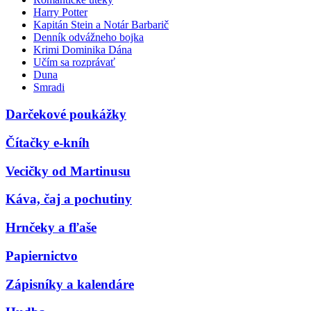
Harry Potter
Kapitán Stein a Notár Barbarič
Denník odvážneho bojka
Krimi Dominika Dána
Učím sa rozprávať
Duna
Smradi
Darčekové poukážky
Čítačky e-kníh
Vecičky od Martinusu
Káva, čaj a pochutiny
Hrnčeky a fľaše
Papiernictvo
Zápisníky a kalendáre