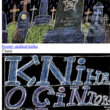
Pozrieť ukážku
Ukážka
Čítaná