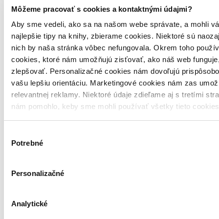
Môžeme pracovať s cookies a kontaktnými údajmi?
Aby sme vedeli, ako sa na našom webe správate, a mohli vá
najlepšie tipy na knihy, zbierame cookies. Niektoré sú naoza
nich by naša stránka vôbec nefungovala. Okrem toho použí
cookies, ktoré nám umožňujú zisťovať, ako náš web funguje,
zlepšovať. Personalizačné cookies nám dovoľujú prispôsobo
vašu lepšiu orientáciu. Marketingové cookies nám zas umož
relevantnej reklamy. Niektoré údaje zdieľame aj s tretími str
nám pomohlo, keby sme mohli používať všetky tieto cookie
Výber
Potrebné
súhlasu
Personalizačné
Analytické
Brožovaná väzba
Angličtina, 2000