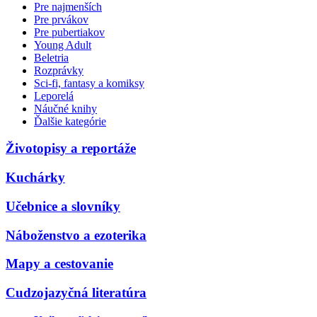
Pre najmenších
Pre prvákov
Pre pubertiakov
Young Adult
Beletria
Rozprávky
Sci-fi, fantasy a komiksy
Leporelá
Náučné knihy
Ďalšie kategórie
Životopisy a reportáže
Kuchárky
Učebnice a slovníky
Náboženstvo a ezoterika
Mapy a cestovanie
Cudzojazyčná literatúra