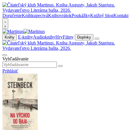
Doručenie
Kníhkupectvá
Knihovrátok
Poukážky
Knižný blog
Kontakt
E-knihy
Audioknihy
Hry
Filmy
Knihy
Doplnky
Vyhľadávanie
Prihlásiť