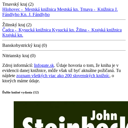
Trnavský kraj (2)
Hlohovec -
Mestská knižnica
Mestská kn.
Trnava -
Knižnica J.
Fándlyho
Kn. J. Fándlyho
Žilinský kraj (2)
Čadca -
Kysucká knižnica
Kysucká kn.
Žilina -
Krajská knižnica
Krajská kn.
Banskobystrický kraj (0)
Nitriansky kraj (0)
Zdroj informácií:
Infogate.sk
. Údaje hovoria o tom, že kniha je v
evidencii danej knižnice, môže však už byť aktuálne požičaná. Tu
nájdete
zoznam všetkých viac ako 200 slovenských knižníc
, o
ktorých máme údaje.
Ďalšie knižné vydania (12)