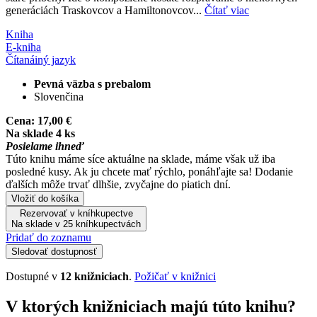
generáciách Traskovcov a Hamiltonovcov...
Čítať viac
Kniha
E-kniha
Čítaná
iný jazyk
Pevná väzba s prebalom
Slovenčina
Cena:
17,00 €
Na sklade 4 ks
Posielame ihneď
Túto knihu máme síce aktuálne na sklade, máme však už iba
posledné kusy. Ak ju chcete mať rýchlo, ponáhľajte sa! Dodanie
ďalších môže trvať dlhšie, zvyčajne do piatich dní.
Vložiť do košíka
Rezervovať v kníhkupectve
Na sklade v 25 kníhkupectvách
Pridať do zoznamu
Sledovať dostupnosť
Dostupné v
12 knižniciach
.
Požičať v knižnici
V ktorých knižniciach majú túto knihu?