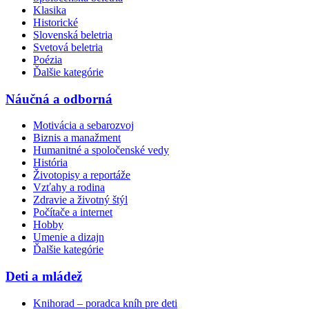
Klasika
Historické
Slovenská beletria
Svetová beletria
Poézia
Ďalšie kategórie
Náučná a odborná
Motivácia a sebarozvoj
Biznis a manažment
Humanitné a spoločenské vedy
História
Životopisy a reportáže
Vzťahy a rodina
Zdravie a životný štýl
Počítače a internet
Hobby
Umenie a dizajn
Ďalšie kategórie
Deti a mládež
Knihorad – poradca kníh pre deti