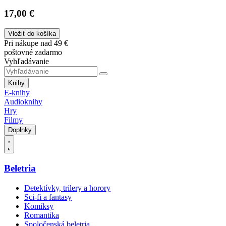
17,00 €
Vložiť do košíka
Pri nákupe nad 49 €
poštovné zadarmo
Vyhľadávanie
Knihy
E-knihy
Audioknihy
Hry
Filmy
Doplnky
Beletria
Detektívky, trilery a horory
Sci-fi a fantasy
Komiksy
Romantika
Spoločenská beletria