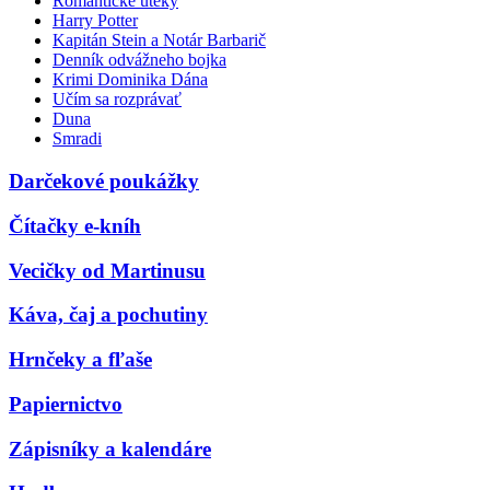
Romantické úteky
Harry Potter
Kapitán Stein a Notár Barbarič
Denník odvážneho bojka
Krimi Dominika Dána
Učím sa rozprávať
Duna
Smradi
Darčekové poukážky
Čítačky e-kníh
Vecičky od Martinusu
Káva, čaj a pochutiny
Hrnčeky a fľaše
Papiernictvo
Zápisníky a kalendáre