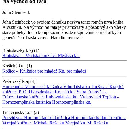
Na východ od raja
John Steinbeck
John Steinbeck vo svojom denníku nazýva tento román prvá kniha.
A vskutku, Na východ od raja je priamočiary a pôsobivý ako všetky
staré príbehy. Ide o kompozične košaté rozprávanie o niekoľkých
generáciách Traskovcov a Hamiltonovcov...
Bratislavský kraj (1)
Bratislava -
Mestská knižnica
Mestská kn.
Košický kraj (1)
Košice -
Knižnica pre mládež
Kn. pre mládež
Prešovský kraj (4)
Humenné -
Vihorlatská knižnica
Vihorlatská kn.
Prešov -
Krajská
knižnica P. O. Hviezdoslava
Krajská kn.
Stará Ľubovňa -
Ľubovnianska knižnica
Ľubovnianska kn.
Vranov nad Topľou -
Hornozemplínska knižnica
Hornozemplínska kn.
Trenčiansky kraj (2)
Prievidza -
Hornonitrianska knižnica
Hornonitrianska kn.
Trenčín -
Verejná knižnica Michala Rešetku
Verejná kn. M. Rešetku