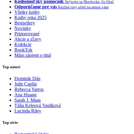
Knihomoľský pomocník
Spýtajte sa Sherlocka, čo čítať
Odporúčame pre vás
Knižné tipy ušité na mieru vám
Všetky knihy
Knihy roka 2025
Bestsellery
Novinky
Pripravované
Akcie a zľavy
Kolekcie
BookTok
Mám záujem o titul
Top autori
Dominik Dán
Julie Caplin
Rebecca Yarros
Ana Huang
Sarah J. Maas
Táňa Keleová Vasilková
Lucinda Riley
Top série