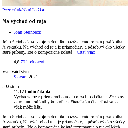
Pozrieť ukážku
Ukážka
Na východ od raja
John Steinbeck
John Steinbeck vo svojom denníku nazýva tento román prvá kniha.
A vskutku, Na východ od raja je priamočiary a pôsobivý ako všetky
staré príbehy. Ide o kompozične košaté...
Čítať viac
4,8
79 hodnotení
Vydavateľstvo
Slovart
, 2021
592 strán
11-12 hodín čítania
Vychádzame z priemerného údaju o rýchlosti čítania 230 slov
za minútu, od knihy ku knihe a čitateľa ku čitateľovi sa to
však môže líšiť.
John Steinbeck vo svojom denníku nazýva tento román prvá kniha.
A vskutku, Na východ od raja je priamočiary a pôsobivý ako všetky
staré príbehy. Ide o kompozične košaté rozprávanie o niekoľkých