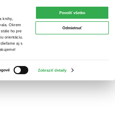
Povoliť všetko
a knihy,
ovala. Okrem
Odmietnuť
stále ho pre
u orientáciu.
dieľame aj s
Ďakujeme!
ngové
Zobraziť detaily