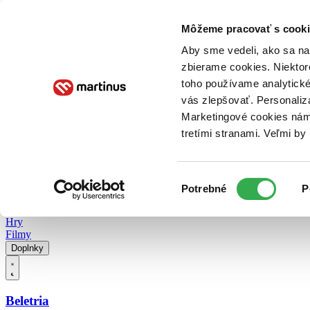
Doručenie
Kníhkupectvá
Knihovrátok
Poukážky
Knižný blog
Kontakt
Môžeme pracovať s cooki
Aby sme vedeli, ako sa na 
zbierame cookies. Niektor
E-knihy
Audioknihy
Hry
Filmy
Knihy
Doplnky
toho používame analytické
vás zlepšovať. Personaliz
Vyhľadávanie
Marketingové cookies nám 
tretími stranami. Veľmi b
Prihlásiť
Vyhľadávanie
Výber
Knihy
Potrebné
P
súhlasu
E-knihy
Audioknihy
Hry
Filmy
Doplnky
Beletria