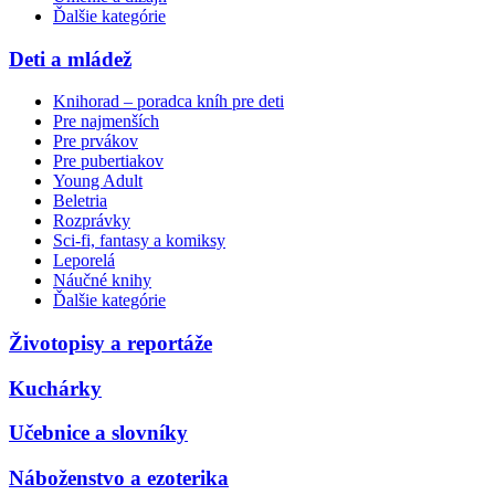
Ďalšie kategórie
Deti a mládež
Knihorad – poradca kníh pre deti
Pre najmenších
Pre prvákov
Pre pubertiakov
Young Adult
Beletria
Rozprávky
Sci-fi, fantasy a komiksy
Leporelá
Náučné knihy
Ďalšie kategórie
Životopisy a reportáže
Kuchárky
Učebnice a slovníky
Náboženstvo a ezoterika