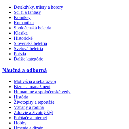
Detektívky, trilery a horory
Sci-fi a fantasy
Komiksy
Romantika
Spoločenská beletria
Klasika
Historické
Slovenská beletria
Svetová beletria
Poézia
Ďalšie kategórie
Náučná a odborná
Motivácia a sebarozvoj
Biznis a manažment
Humanitné a spoločenské vedy
História
Životopisy a reportáže
Vzťahy a rodina
Zdravie a životný štýl
Počítače a internet
Hobby
Umenie a dizajn