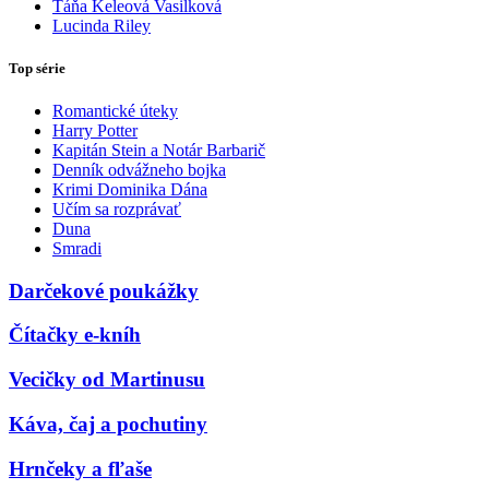
Táňa Keleová Vasilková
Lucinda Riley
Top série
Romantické úteky
Harry Potter
Kapitán Stein a Notár Barbarič
Denník odvážneho bojka
Krimi Dominika Dána
Učím sa rozprávať
Duna
Smradi
Darčekové poukážky
Čítačky e-kníh
Vecičky od Martinusu
Káva, čaj a pochutiny
Hrnčeky a fľaše