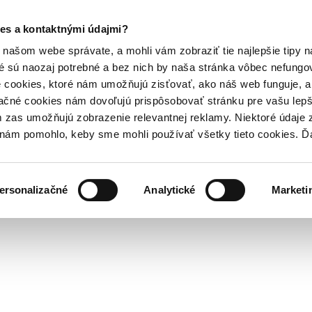
es a kontaktnými údajmi?
našom webe správate, a mohli vám zobraziť tie najlepšie tipy n
é sú naozaj potrebné a bez nich by naša stránka vôbec nefung
 cookies, ktoré nám umožňujú zisťovať, ako náš web funguje, a 
ačné cookies nám dovoľujú prispôsobovať stránku pre vašu lepši
zas umožňujú zobrazenie relevantnej reklamy. Niektoré údaje z
y nám pomohlo, keby sme mohli používať všetky tieto cookies. 
ersonalizačné
Analytické
Marketi