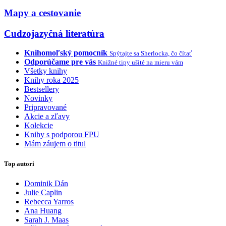
Mapy a cestovanie
Cudzojazyčná literatúra
Knihomoľský pomocník
Spýtajte sa Sherlocka, čo čítať
Odporúčame pre vás
Knižné tipy ušité na mieru vám
Všetky knihy
Knihy roka 2025
Bestsellery
Novinky
Pripravované
Akcie a zľavy
Kolekcie
Knihy s podporou FPU
Mám záujem o titul
Top autori
Dominik Dán
Julie Caplin
Rebecca Yarros
Ana Huang
Sarah J. Maas