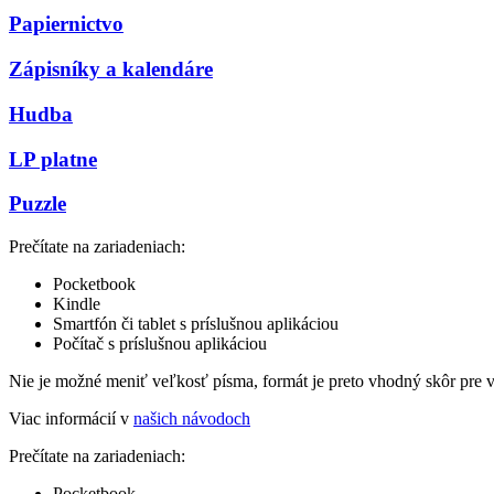
Papiernictvo
Zápisníky a kalendáre
Hudba
LP platne
Puzzle
Prečítate na zariadeniach:
Pocketbook
Kindle
Smartfón či tablet s príslušnou aplikáciou
Počítač s príslušnou aplikáciou
Nie je možné meniť veľkosť písma, formát je preto vhodný skôr pre 
Viac informácií v
našich návodoch
Prečítate na zariadeniach:
Pocketbook