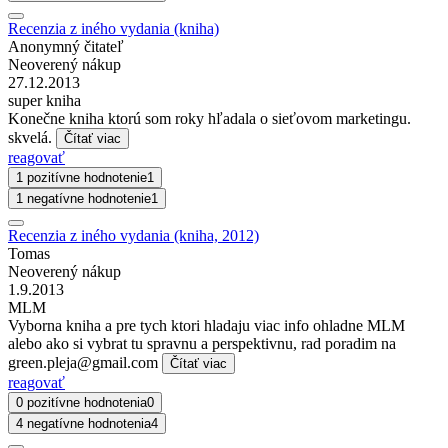
Recenzia z iného vydania (kniha)
Anonymný čitateľ
Neoverený nákup
27.12.2013
super kniha
Konečne kniha ktorú som roky hľadala o sieťovom marketingu.
skvelá.
Čítať viac
reagovať
1 pozitívne hodnotenie
1
1 negatívne hodnotenie
1
Recenzia z iného vydania (kniha, 2012)
Tomas
Neoverený nákup
1.9.2013
MLM
Vyborna kniha a pre tych ktori hladaju viac info ohladne MLM
alebo ako si vybrat tu spravnu a perspektivnu, rad poradim na
green.pleja@gmail.com
Čítať viac
reagovať
0 pozitívne hodnotenia
0
4 negatívne hodnotenia
4