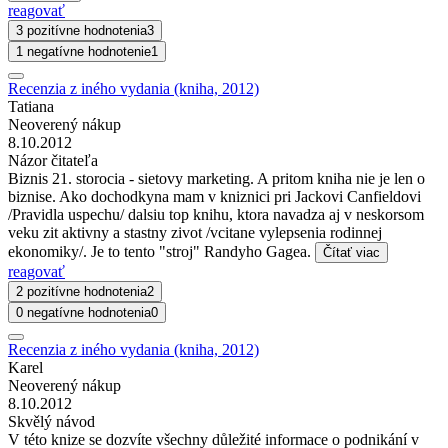
reagovať
3 pozitívne hodnotenia
3
1 negatívne hodnotenie
1
Recenzia z iného vydania (kniha, 2012)
Tatiana
Neoverený nákup
8.10.2012
Názor čitateľa
Biznis 21. storocia - sietovy marketing. A pritom kniha nie je len o
biznise. Ako dochodkyna mam v kniznici pri Jackovi Canfieldovi
/Pravidla uspechu/ dalsiu top knihu, ktora navadza aj v neskorsom
veku zit aktivny a stastny zivot /vcitane vylepsenia rodinnej
ekonomiky/. Je to tento "stroj" Randyho Gagea.
Čítať viac
reagovať
2 pozitívne hodnotenia
2
0 negatívne hodnotenia
0
Recenzia z iného vydania (kniha, 2012)
Karel
Neoverený nákup
8.10.2012
Skvělý návod
V této knize se dozvíte všechny důležité informace o podnikání v