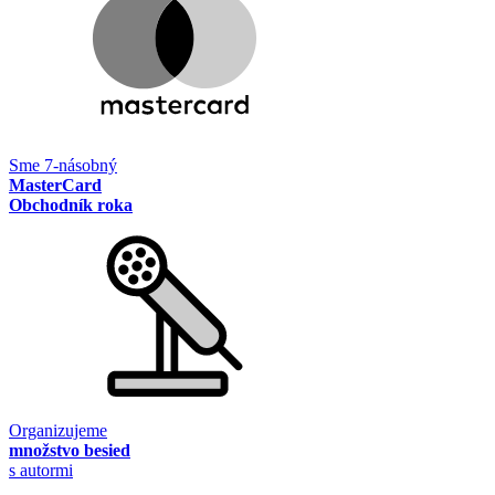
Sme 7-násobný
MasterCard
Obchodník roka
Organizujeme
množstvo besied
s autormi