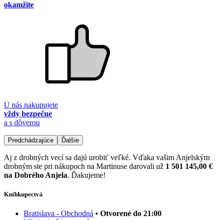
okamžite
U nás nakupujete
vždy bezpečne
a s dôverou
Predchádzajúce
Ďalšie
Aj z drobných vecí sa dajú urobiť veľké. Vďaka vašim Anjelským
drobným ste pri nákupoch na Martinuse darovali už
1 501 145,00 €
na Dobrého Anjela
. Ďakujeme!
Kníhkupectvá
Bratislava - Obchodná
• Otvorené do 21:00