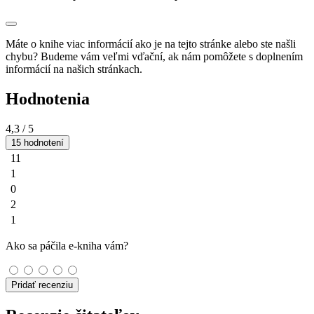
Máte o knihe viac informácií ako je na tejto stránke alebo ste našli
chybu? Budeme vám veľmi vďační, ak nám pomôžete s doplnením
informácií na našich stránkach.
Hodnotenia
4,3
/ 5
15 hodnotení
11
1
0
2
1
Ako sa páčila e-kniha vám?
Pridať recenziu