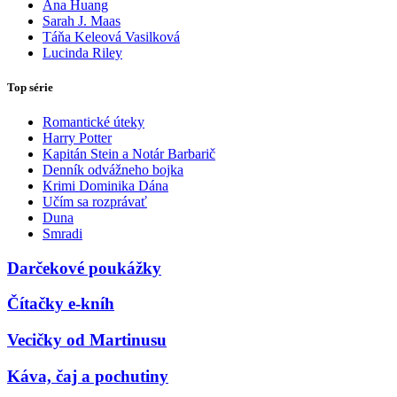
Ana Huang
Sarah J. Maas
Táňa Keleová Vasilková
Lucinda Riley
Top série
Romantické úteky
Harry Potter
Kapitán Stein a Notár Barbarič
Denník odvážneho bojka
Krimi Dominika Dána
Učím sa rozprávať
Duna
Smradi
Darčekové poukážky
Čítačky e-kníh
Vecičky od Martinusu
Káva, čaj a pochutiny