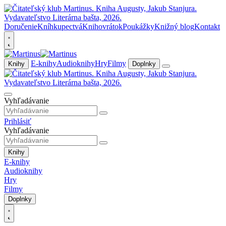
Doručenie
Kníhkupectvá
Knihovrátok
Poukážky
Knižný blog
Kontakt
E-knihy
Audioknihy
Hry
Filmy
Knihy
Doplnky
Vyhľadávanie
Prihlásiť
Vyhľadávanie
Knihy
E-knihy
Audioknihy
Hry
Filmy
Doplnky