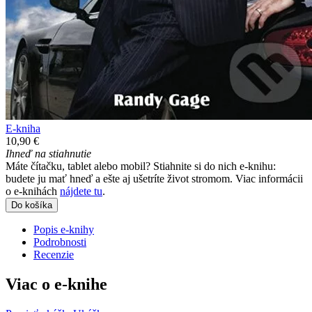
E-kniha
10,90 €
Ihneď na stiahnutie
Máte čítačku, tablet alebo mobil? Stiahnite si do nich e-knihu:
budete ju mať hneď a ešte aj ušetríte život stromom. Viac informácii
o e-knihách
nájdete tu
.
Do košíka
Popis e-knihy
Podrobnosti
Recenzie
Viac o e-knihe