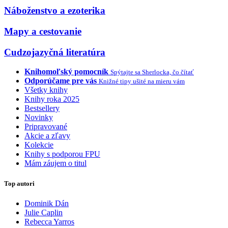
Náboženstvo a ezoterika
Mapy a cestovanie
Cudzojazyčná literatúra
Knihomoľský pomocník
Spýtajte sa Sherlocka, čo čítať
Odporúčame pre vás
Knižné tipy ušité na mieru vám
Všetky knihy
Knihy roka 2025
Bestsellery
Novinky
Pripravované
Akcie a zľavy
Kolekcie
Knihy s podporou FPU
Mám záujem o titul
Top autori
Dominik Dán
Julie Caplin
Rebecca Yarros