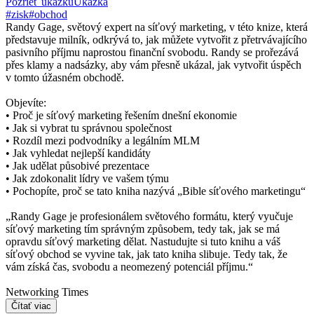
Pozrieť ukážku
Ukážka
#zisk
#obchod
Randy Gage, světový expert na síťový marketing, v této knize, která
představuje milník, odkrývá to, jak můžete vytvořit z přetrvávajícího
pasivního příjmu naprostou finanční svobodu. Randy se prořezává
přes klamy a nadsázky, aby vám přesně ukázal, jak vytvořit úspěch
v tomto úžasném obchodě.
Objevíte:
• Proč je síťový marketing řešením dnešní ekonomie
• Jak si vybrat tu správnou společnost
• Rozdíl mezi podvodníky a legálním MLM
• Jak vyhledat nejlepší kandidáty
• Jak udělat působivé prezentace
• Jak zdokonalit lídry ve vašem týmu
• Pochopíte, proč se tato kniha nazývá „Bible síťového marketingu“
„Randy Gage je profesionálem světového formátu, který vyučuje
síťový marketing tím správným způsobem, tedy tak, jak se má
opravdu síťový marketing dělat. Nastudujte si tuto knihu a váš
síťový obchod se vyvine tak, jak tato kniha slibuje. Tedy tak, že
vám získá čas, svobodu a neomezený potenciál příjmu.“
Networking Times
Čítať viac