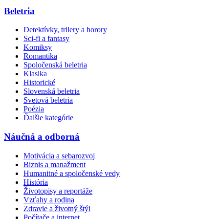
Beletria
Detektívky, trilery a horory
Sci-fi a fantasy
Komiksy
Romantika
Spoločenská beletria
Klasika
Historické
Slovenská beletria
Svetová beletria
Poézia
Ďalšie kategórie
Náučná a odborná
Motivácia a sebarozvoj
Biznis a manažment
Humanitné a spoločenské vedy
História
Životopisy a reportáže
Vzťahy a rodina
Zdravie a životný štýl
Počítače a internet