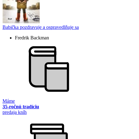
Babička pozdravuje a ospravedlňuje sa
Fredrik Backman
Máme
35-ročnú tradíciu
predaja kníh