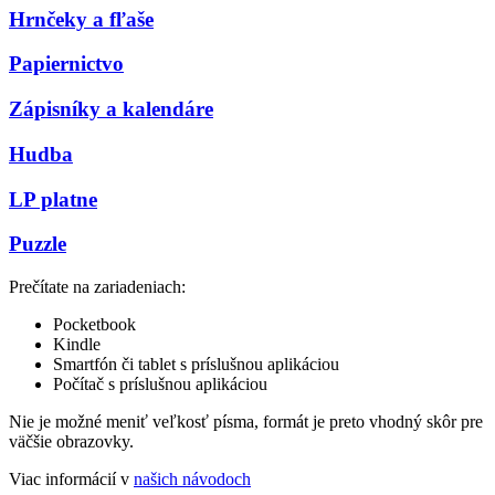
Hrnčeky a fľaše
Papiernictvo
Zápisníky a kalendáre
Hudba
LP platne
Puzzle
Prečítate na zariadeniach:
Pocketbook
Kindle
Smartfón či tablet s príslušnou aplikáciou
Počítač s príslušnou aplikáciou
Nie je možné meniť veľkosť písma, formát je preto vhodný skôr pre
väčšie obrazovky.
Viac informácií v
našich návodoch