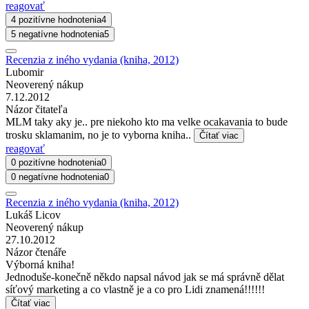
reagovať
4 pozitívne hodnotenia
4
5 negatívne hodnotenia
5
Recenzia z iného vydania (kniha, 2012)
Lubomir
Neoverený nákup
7.12.2012
Názor čitateľa
MLM taky aky je.. pre niekoho kto ma velke ocakavania to bude
trosku sklamanim, no je to vyborna kniha..
Čítať viac
reagovať
0 pozitívne hodnotenia
0
0 negatívne hodnotenia
0
Recenzia z iného vydania (kniha, 2012)
Lukáš Licov
Neoverený nákup
27.10.2012
Názor čtenáře
Výborná kniha!
Jednoduše-konečně někdo napsal návod jak se má správně dělat
síťový marketing a co vlastně je a co pro Lidi znamená!!!!!!
Čítať viac