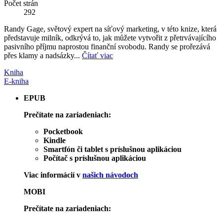
Počet strán
292
Randy Gage, světový expert na síťový marketing, v této knize, která
představuje milník, odkrývá to, jak můžete vytvořit z přetrvávajícího
pasivního příjmu naprostou finanční svobodu. Randy se prořezává
přes klamy a nadsázky...
Čítať viac
Kniha
E-kniha
EPUB
Prečítate na zariadeniach:
Pocketbook
Kindle
Smartfón či tablet s príslušnou aplikáciou
Počítač s príslušnou aplikáciou
Viac informácií v
našich návodoch
MOBI
Prečítate na zariadeniach: