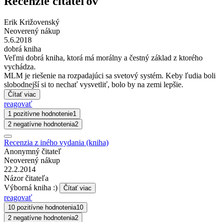
Recenzie čitateľov
Erik Križovenský
Neoverený nákup
5.6.2018
dobrá kniha
Veľmi dobrá kniha, ktorá má morálny a čestný základ z ktorého
vychádza.
MLM je riešenie na rozpadajúci sa svetový systém. Keby ľudia boli
slobodnejší si to nechať vysvetliť, bolo by na zemi lepšie.
Čítať viac
reagovať
1 pozitívne hodnotenie
1
2 negatívne hodnotenia
2
Recenzia z iného vydania (kniha)
Anonymný čitateľ
Neoverený nákup
22.2.2014
Názor čitateľa
Výborná kniha :)
Čítať viac
reagovať
10 pozitívne hodnotenia
10
2 negatívne hodnotenia
2