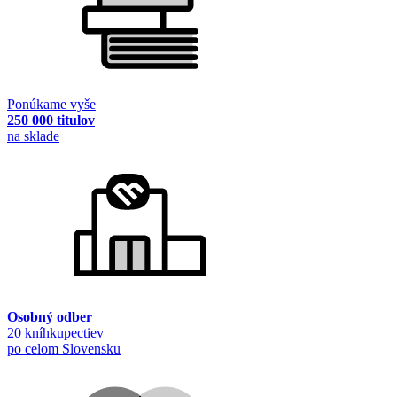
Ponúkame vyše
250 000 titulov
na sklade
Osobný odber
20 kníhkupectiev
po celom Slovensku