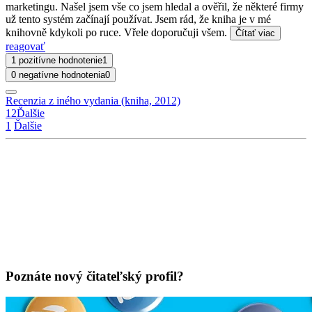
marketingu. Našel jsem vše co jsem hledal a ověřil, že některé firmy
už tento systém začínají používat. Jsem rád, že kniha je v mé
knihovně kdykoli po ruce. Vřele doporučuji všem.
Čítať viac
reagovať
1 pozitívne hodnotenie
1
0 negatívne hodnotenia
0
Recenzia z iného vydania (kniha, 2012)
1
2
Ďalšie
1
Ďalšie
Poznáte nový čitateľský profil?