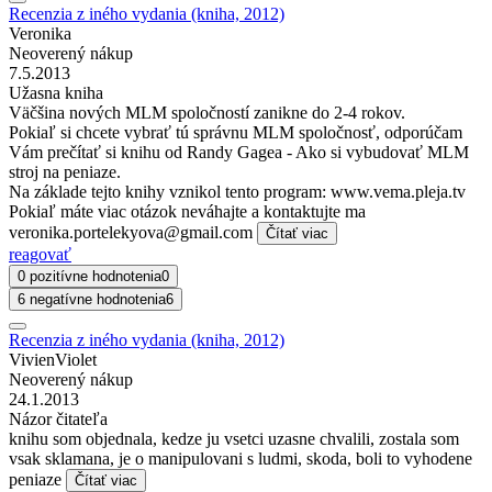
Recenzia z iného vydania (kniha, 2012)
Veronika
Neoverený nákup
7.5.2013
Užasna kniha
Väčšina nových MLM spoločností zanikne do 2-4 rokov.
Pokiaľ si chcete vybrať tú správnu MLM spoločnosť, odporúčam
Vám prečítať si knihu od Randy Gagea - Ako si vybudovať MLM
stroj na peniaze.
Na základe tejto knihy vznikol tento program: www.vema.pleja.tv
Pokiaľ máte viac otázok neváhajte a kontaktujte ma
veronika.portelekyova@gmail.com
Čítať viac
reagovať
0 pozitívne hodnotenia
0
6 negatívne hodnotenia
6
Recenzia z iného vydania (kniha, 2012)
VivienViolet
Neoverený nákup
24.1.2013
Názor čitateľa
knihu som objednala, kedze ju vsetci uzasne chvalili, zostala som
vsak sklamana, je o manipulovani s ludmi, skoda, boli to vyhodene
peniaze
Čítať viac