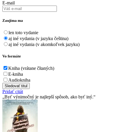
E-mail
Zaujíma ma
len toto vydanie
aj iné vydania (v jazyku čeština)
aj iné vydania (v akomkoľvek jazyku)
Vo formáte
Kniha (vrátane čítaných)
E-kniha
Audiokniha
Sledovať titul
Pridať citát
Byť výnimočný je najlepší spôsob, ako byť iný.