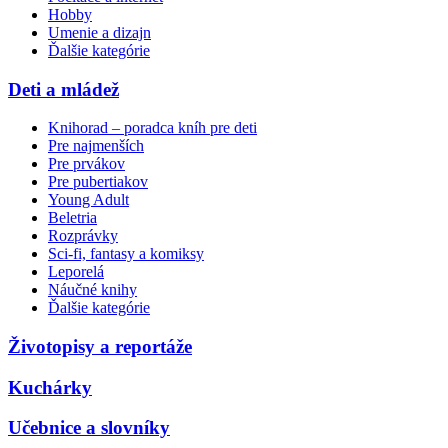
Hobby
Umenie a dizajn
Ďalšie kategórie
Deti a mládež
Knihorad – poradca kníh pre deti
Pre najmenších
Pre prvákov
Pre pubertiakov
Young Adult
Beletria
Rozprávky
Sci-fi, fantasy a komiksy
Leporelá
Náučné knihy
Ďalšie kategórie
Životopisy a reportáže
Kuchárky
Učebnice a slovníky