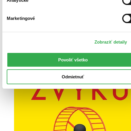
Analytické
Vypredané
Ach, mrzí nás to, z tejto knihy sa už predali všetky výtlačky a
nemáme ju na sklade my ani vydavateľ :( Teoreticky však
Marketingové
môžete mať šťastie v niektorých iných obchodoch, ktoré ešte
nepredali posledné kusy.
Zobraziť detaily
Povoliť všetko
Odmietnuť