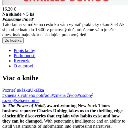
16,20 €
Na sklade > 5 ks
Posielame ihneď
Táto kniha sa môže na cestu ku vám vybrať prakticky okamžite! Ak
si ju objednáte do 13:00 v pracovný deň, odošleme vám ju ešte
dnes, inak najneskôr nasledujúci pracovný deň.
Do košíka
Popis knihy
Podrobnosti
Recenzie
O autorovi
Viac o knihe
Pozrieť ukážku
Ukážka
#zmena životného pohľadu
#zmena života
#osobný
rozvoj
#sebavedomie
In
The Power of Habit
, award-winning New York Times
business reporter Charles Duhigg takes us to the thrilling edge
of scientific discoveries that explain why habits exist and how
they can be changed.
With penetrating intelligence and an ability to
distill vast amounts of information into engrossing narratives,