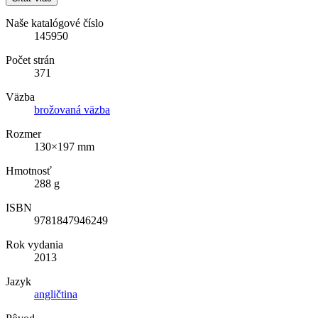
Naše katalógové číslo
145950
Počet strán
371
Väzba
brožovaná väzba
Rozmer
130×197 mm
Hmotnosť
288 g
ISBN
9781847946249
Rok vydania
2013
Jazyk
angličtina