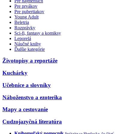
Pre najmenších
Pre prvákov
Pre pubertiakov
Young Adult
Beletria
Rozprávky
Sci-fi, fantasy a komiksy
Leporelá
Náučné knihy
Ďalšie kategórie
Životopisy a reportáže
Kuchárky
Učebnice a slovníky
Náboženstvo a ezoterika
Mapy a cestovanie
Cudzojazyčná literatúra
Knihomoľský pomocník
Spýtajte sa Sherlocka, čo čítať