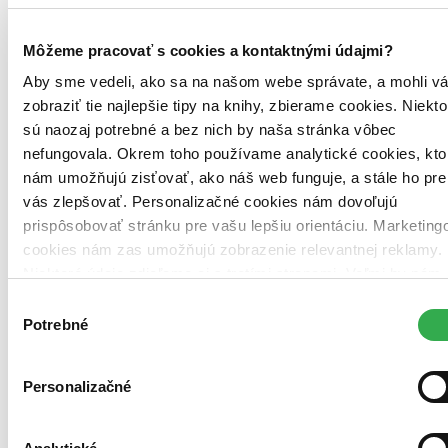
Môžeme pracovať s cookies a kontaktnými údajmi?
Aby sme vedeli, ako sa na našom webe správate, a mohli v
zobraziť tie najlepšie tipy na knihy, zbierame cookies. Niekto
sú naozaj potrebné a bez nich by naša stránka vôbec
nefungovala. Okrem toho používame analytické cookies, kto
nám umožňujú zisťovať, ako náš web funguje, a stále ho pre
vás zlepšovať. Personalizačné cookies nám dovoľujú
prispôsobovať stránku pre vašu lepšiu orientáciu. Marketing
cookies nám zas umožňujú zobrazenie relevantnej reklamy.
Niektoré údaje zdieľame aj s tretími stranami. Veľmi by nám
pomohlo, keby sme mohli používať všetky tieto cookies.
Výber
Ďakujeme!
Potrebné
súhlasu
Personalizačné
Brožovaná väzba
Angličtina, 2012