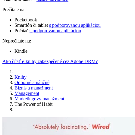
Prečítate na:
Pocketbook
Smartfón či tablet
s podporovanou aplikáciou
Počítač
s podporovanou aplikáciou
Neprečítate na:
Kindle
Ako čítať e-knihy zabezpečené cez Adobe DRM?
Knihy
Odborné a náučné
Biznis a manažment
Management
Marketingový manažment
The Power of Habit