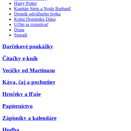
Harry Potter
Kapitán Stein a Notár Barbarič
Denník odvážneho bojka
Krimi Dominika Dána
Učím sa rozprávať
Duna
Smradi
Darčekové poukážky
Čítačky e-kníh
Vecičky od Martinusu
Káva, čaj a pochutiny
Hrnčeky a fľaše
Papiernictvo
Zápisníky a kalendáre
Hudba