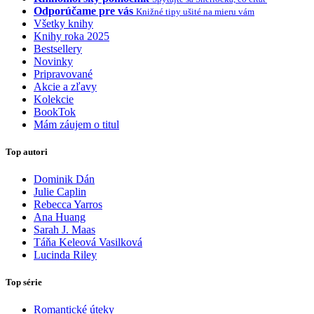
Odporúčame pre vás
Knižné tipy ušité na mieru vám
Všetky knihy
Knihy roka 2025
Bestsellery
Novinky
Pripravované
Akcie a zľavy
Kolekcie
BookTok
Mám záujem o titul
Top autori
Dominik Dán
Julie Caplin
Rebecca Yarros
Ana Huang
Sarah J. Maas
Táňa Keleová Vasilková
Lucinda Riley
Top série
Romantické úteky