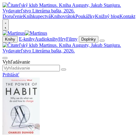
Doručenie
Kníhkupectvá
Knihovrátok
Poukážky
Knižný blog
Kontakt
E-knihy
Audioknihy
Hry
Filmy
Knihy
Doplnky
Vyhľadávanie
Prihlásiť