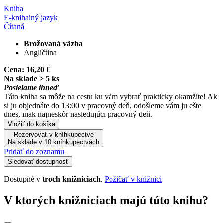
Kniha
E-kniha
iný jazyk
Čítaná
Brožovaná väzba
Angličtina
Cena:
16,20 €
Na sklade > 5 ks
Posielame ihneď
Táto kniha sa môže na cestu ku vám vybrať prakticky okamžite! Ak
si ju objednáte do 13:00 v pracovný deň, odošleme vám ju ešte
dnes, inak najneskôr nasledujúci pracovný deň.
Vložiť do košíka
Rezervovať v kníhkupectve
Na sklade v 10 kníhkupectvách
Pridať do zoznamu
Sledovať dostupnosť
Dostupné v
troch knižniciach
.
Požičať v knižnici
V ktorých knižniciach majú túto knihu?