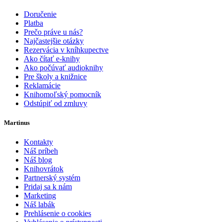
Doručenie
Platba
Prečo práve u nás?
Najčastejšie otázky
Rezervácia v kníhkupectve
Ako čítať e-knihy
Ako počúvať audioknihy
Pre školy a knižnice
Reklamácie
Knihomoľský pomocník
Odstúpiť od zmluvy
Martinus
Kontakty
Náš príbeh
Náš blog
Knihovrátok
Partnerský systém
Pridaj sa k nám
Marketing
Náš labák
Prehlásenie o cookies