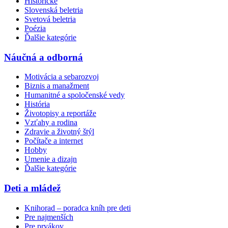
Historické
Slovenská beletria
Svetová beletria
Poézia
Ďalšie kategórie
Náučná a odborná
Motivácia a sebarozvoj
Biznis a manažment
Humanitné a spoločenské vedy
História
Životopisy a reportáže
Vzťahy a rodina
Zdravie a životný štýl
Počítače a internet
Hobby
Umenie a dizajn
Ďalšie kategórie
Deti a mládež
Knihorad – poradca kníh pre deti
Pre najmenších
Pre prvákov