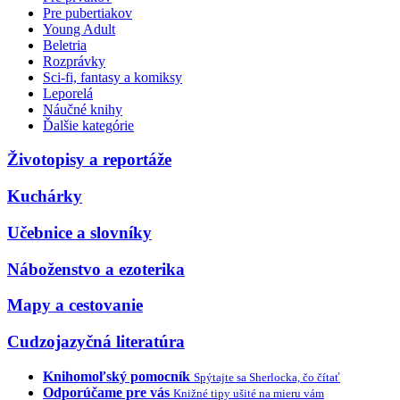
Pre pubertiakov
Young Adult
Beletria
Rozprávky
Sci-fi, fantasy a komiksy
Leporelá
Náučné knihy
Ďalšie kategórie
Životopisy a reportáže
Kuchárky
Učebnice a slovníky
Náboženstvo a ezoterika
Mapy a cestovanie
Cudzojazyčná literatúra
Knihomoľský pomocník
Spýtajte sa Sherlocka, čo čítať
Odporúčame pre vás
Knižné tipy ušité na mieru vám