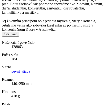
prác. Editu Steinovú tak podrobne spoznáme ako Židovku, Nemku,
dieťa, študentku, konvertitku, asistentku, ošetrovateľku,
karmelitánku a mystičku.
Jej životným princípom bola jednota myslenia, viery a konania,
ostala mu verná ako židovská kresťanka až po násilnú smrť v
koncentračnom tábore v Auschwitzi.
Čítať viac
Naše katalógové číslo
128863
Počet strán
284
Väzba
pevná väzba
Rozmer
140×250 mm
Hmotnosť
418 g
ISBN