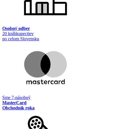
Osobný odber
20 kníhkupectiev
po celom Slovensku
Sme 7-násobný
MasterCard
Obchodník roka