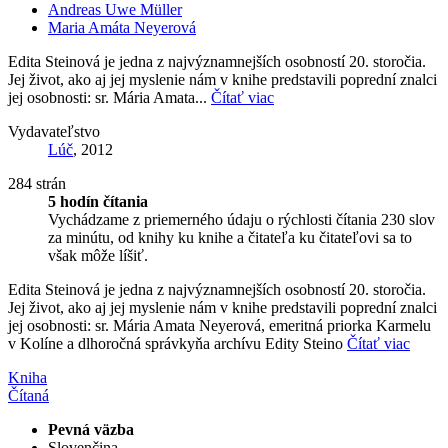
Andreas Uwe Müller
Maria Amáta Neyerová
Edita Steinová je jedna z najvýznamnejších osobností 20. storočia.
Jej život, ako aj jej myslenie nám v knihe predstavili poprední znalci
jej osobnosti: sr. Mária Amata...
Čítať viac
Vydavateľstvo
Lúč
, 2012
284 strán
5 hodín čítania
Vychádzame z priemerného údaju o rýchlosti čítania 230 slov
za minútu, od knihy ku knihe a čitateľa ku čitateľovi sa to
však môže líšiť.
Edita Steinová je jedna z najvýznamnejších osobností 20. storočia.
Jej život, ako aj jej myslenie nám v knihe predstavili poprední znalci
jej osobnosti: sr. Mária Amata Neyerová, emeritná priorka Karmelu
v Kolíne a dlhoročná správkyňa archívu Edity Steino
Čítať viac
Kniha
Čítaná
Pevná väzba
Slovenčina