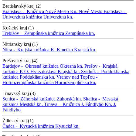
Bratislavský kraj (2)
Bratislava -
Knižnica Nové Mesto
Kn. Nové Mesto
Bratislava -
Univerzitná knižnica
Univerzitná kn.
Košický kraj (1)
Trebišov -
Zemplínska knižnica
Zemplínska kn.
Nitriansky kraj (1)
Nitra -
Krajská knižnica K. Kmeťka
Krajská kn.
Prešovský kraj (4)
Bardejov -
Okresná knižnica
Okresná kn.
Prešov -
Krajská
knižnica P. O. Hviezdoslava
Krajská kn.
Svidník -
Podduklianska
knižnica
Podduklianska kn.
Vranov nad Topľou -
Hornozemplínska knižnica
Hornozemplínska kn.
Trnavský kraj (3)
Senica -
Záhorská knižnica
Záhorská kn.
Skalica -
Mestská
knižnica
Mestská kn.
Trnava -
Knižnica J. Fándlyho
Kn. J.
Fándlyho
Žilinský kraj (1)
Čadca -
Kysucká knižnica
Kysucká kn.