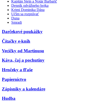
Kapitán Stein a Notár Barbarič
Denník odvážneho bojka
Krimi Dominika Dána
Učím sa rozprávať
Duna
Smradi
Darčekové poukážky
Čítačky e-kníh
Vecičky od Martinusu
Káva, čaj a pochutiny
Hrnčeky a fľaše
Papiernictvo
Zápisníky a kalendáre
Hudba