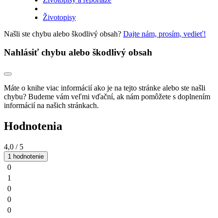
Životopisy
Našli ste chybu alebo škodlivý obsah?
Dajte nám, prosím, vedieť!
Nahlásiť chybu alebo škodlivý obsah
Máte o knihe viac informácií ako je na tejto stránke alebo ste našli
chybu? Budeme vám veľmi vďační, ak nám pomôžete s doplnením
informácií na našich stránkach.
Hodnotenia
4,0
/ 5
1 hodnotenie
0
1
0
0
0