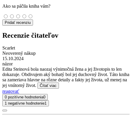
Ako sa páčila kniha vám?
Pridať recenziu
Recenzie čitateľov
Scarlet
Neoverený nákup
15.10.2024
názor
Edita Steinová bola naozaj výnimočná žena a jej životopis to len
dokazuje. Obdivujem aký bohatý bol jej duchovný život. Táto kniha
sa zameriava hlavne na rôzne detaily a fakty jej života, už menej na
jej vnútorný život.
Čítať viac
reagovať
0 pozitívne hodnotenia
0
1 negatívne hodnotenie
1