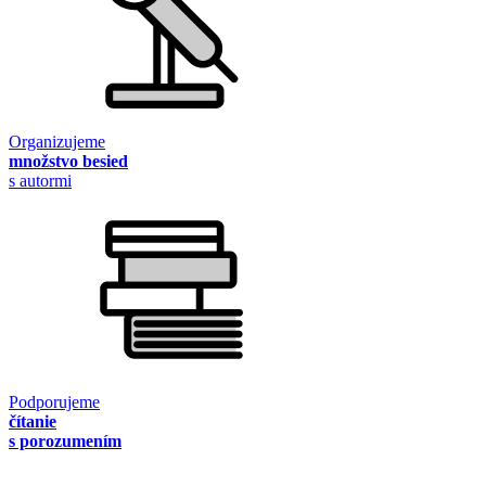
Organizujeme
množstvo besied
s autormi
Podporujeme
čítanie
s porozumením