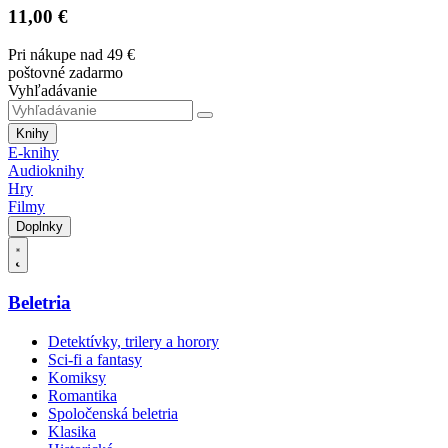
11,00 €
Pri nákupe nad 49 €
poštovné zadarmo
Vyhľadávanie
Knihy
E-knihy
Audioknihy
Hry
Filmy
Doplnky
Beletria
Detektívky, trilery a horory
Sci-fi a fantasy
Komiksy
Romantika
Spoločenská beletria
Klasika