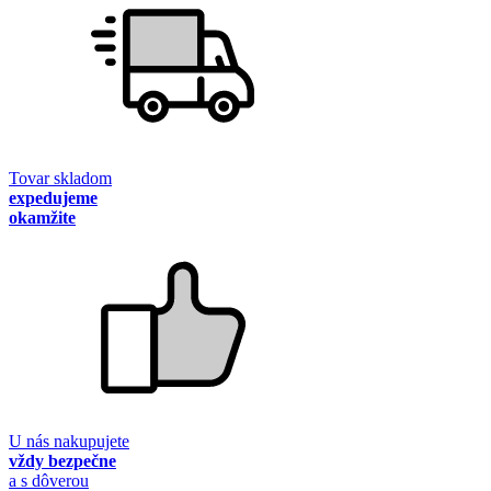
Tovar skladom
expedujeme
okamžite
U nás nakupujete
vždy bezpečne
a s dôverou