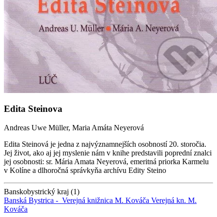
Edita Steinova
Andreas Uwe Müller, Maria Amáta Neyerová
Edita Steinová je jedna z najvýznamnejších osobností 20. storočia.
Jej život, ako aj jej myslenie nám v knihe predstavili poprední znalci
jej osobnosti: sr. Mária Amata Neyerová, emeritná priorka Karmelu
v Kolíne a dlhoročná správkyňa archívu Edity Steino
Banskobystrický kraj (1)
Banská Bystrica -
Verejná knižnica M. Kováča
Verejná kn. M.
Kováča