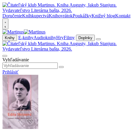
Doručenie
Kníhkupectvá
Knihovrátok
Poukážky
Knižný blog
Kontakt
E-knihy
Audioknihy
Hry
Filmy
Knihy
Doplnky
Vyhľadávanie
Prihlásiť