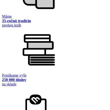
Máme
35-ročnú tradíciu
predaja kníh
Ponúkame vyše
250 000 titulov
na sklade