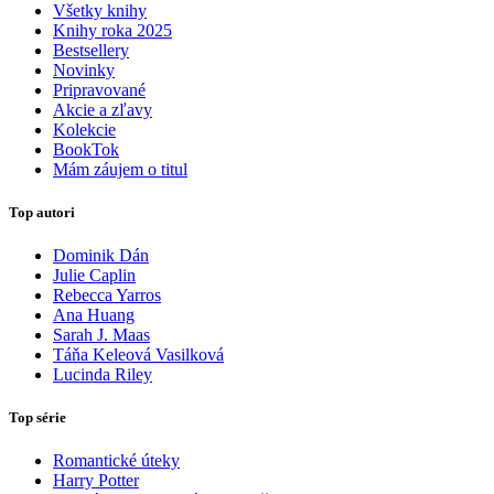
Všetky knihy
Knihy roka 2025
Bestsellery
Novinky
Pripravované
Akcie a zľavy
Kolekcie
BookTok
Mám záujem o titul
Top autori
Dominik Dán
Julie Caplin
Rebecca Yarros
Ana Huang
Sarah J. Maas
Táňa Keleová Vasilková
Lucinda Riley
Top série
Romantické úteky
Harry Potter