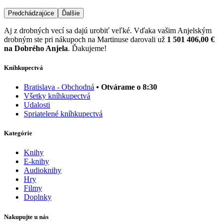
Predchádzajúce
Ďalšie
Aj z drobných vecí sa dajú urobiť veľké. Vďaka vašim Anjelským
drobným ste pri nákupoch na Martinuse darovali už
1 501 406,00 €
na Dobrého Anjela
. Ďakujeme!
Kníhkupectvá
Bratislava - Obchodná
• Otvárame o 8:30
Všetky kníhkupectvá
Udalosti
Spriatelené kníhkupectvá
Kategórie
Knihy
E-knihy
Audioknihy
Hry
Filmy
Doplnky
Nakupujte u nás