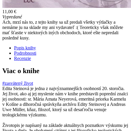
11,00 €
Vypredané
Ach, mrzí nás to, z tejto knihy sa už predali všetky výtlačky a
nemáme ju na sklade my ani vydavateľ :( Teoreticky však môžete
mať šťastie v niektorých iných obchodoch, ktoré ešte nepredali
posledné kusy.
Popis knihy
Podrobnosti
Recenzie
Viac o knihe
#zasvätený život
Edita Steinová je jedna z najvýznamnejších osobností 20. storočia.
Jej život, ako aj jej myslenie nám v knihe predstavili poprední znalci
jej osobnosti: sr. Mária Amata Neyerová, emeritná priorka Karmelu
v Kolíne a dlhoročná správkyňa archívu Edity Steinovej a Andreas
Uwe Müller, kňaz, filozof, ktorý sa už desaťročia venuje
teologickému výzkumu.
Životopis je napísaný na základe aktuálnych poznatkov výskumu jej
života a diela. Je obohatený citátmi z jej filozoficko-teologických