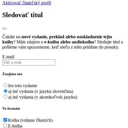
Aktivovať čitateľský profil
Sledovať titul
Čakáte na
nové vydanie, preklad alebo naskladnenie tejto
knihy
? Máte záujem o
e-knihu alebo audioknihu
? Sledujte titul a
pošleme vám upozornenie, keď niečo z toho pridáme do ponuky.
E-mail
Zaujíma ma
len toto vydanie
aj iné vydania (v jazyku slovenčina)
aj iné vydania (v akomkoľvek jazyku)
Vo formáte
Kniha (vrátane čítaných)
E-kniha