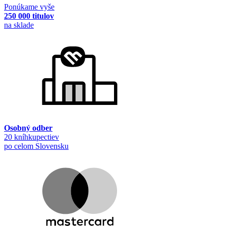
Ponúkame vyše
250 000 titulov
na sklade
Osobný odber
20 kníhkupectiev
po celom Slovensku