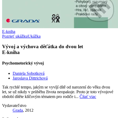
E-kniha
Pozrieť ukážku
Ukážka
Vývoj a výchova děťátka do dvou let
E-kniha
Psychomotorický vývoj
Daniela Sobotková
Jaroslava Dittrichová
Tak rychlé tempo, jakým se vyvíjí dítě od narození do věku dvou
let, se už nikdy v průběhu života neopakuje. Proto je toto vývojové
období dítěte klíčovým tématem pro rodiče i...
Čítať viac
Vydavateľstvo
Grada
, 2012