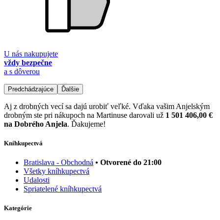
U nás nakupujete
vždy bezpečne
a s dôverou
Predchádzajúce
Ďalšie
Aj z drobných vecí sa dajú urobiť veľké. Vďaka vašim Anjelským
drobným ste pri nákupoch na Martinuse darovali už
1 501 406,00 €
na Dobrého Anjela
. Ďakujeme!
Kníhkupectvá
Bratislava - Obchodná
• Otvorené do 21:00
Všetky kníhkupectvá
Udalosti
Spriatelené kníhkupectvá
Kategórie