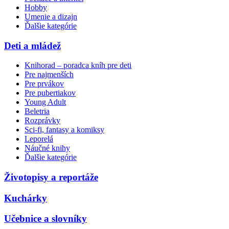
Hobby
Umenie a dizajn
Ďalšie kategórie
Deti a mládež
Knihorad – poradca kníh pre deti
Pre najmenších
Pre prvákov
Pre pubertiakov
Young Adult
Beletria
Rozprávky
Sci-fi, fantasy a komiksy
Leporelá
Náučné knihy
Ďalšie kategórie
Životopisy a reportáže
Kuchárky
Učebnice a slovníky