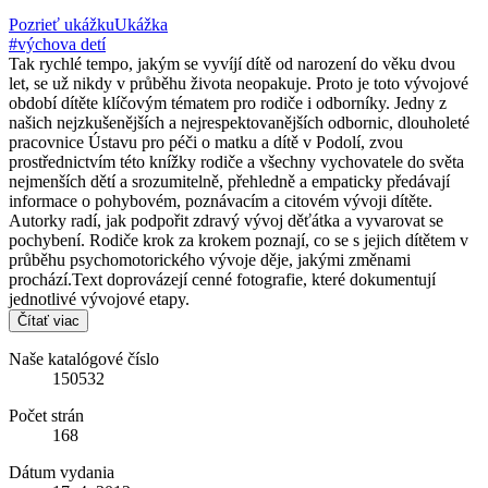
Pozrieť ukážku
Ukážka
#výchova detí
Tak rychlé tempo, jakým se vyvíjí dítě od narození do věku dvou
let, se už nikdy v průběhu života neopakuje. Proto je toto vývojové
období dítěte klíčovým tématem pro rodiče i odborníky. Jedny z
našich nejzkušenějších a nejrespektovanějších odbornic, dlouholeté
pracovnice Ústavu pro péči o matku a dítě v Podolí, zvou
prostřednictvím této knížky rodiče a všechny vychovatele do světa
nejmenších dětí a srozumitelně, přehledně a empaticky předávají
informace o pohybovém, poznávacím a citovém vývoji dítěte.
Autorky radí, jak podpořit zdravý vývoj děťátka a vyvarovat se
pochybení. Rodiče krok za krokem poznají, co se s jejich dítětem v
průběhu psychomotorického vývoje děje, jakými změnami
prochází.Text doprovázejí cenné fotografie, které dokumentují
jednotlivé vývojové etapy.
Čítať viac
Naše katalógové číslo
150532
Počet strán
168
Dátum vydania