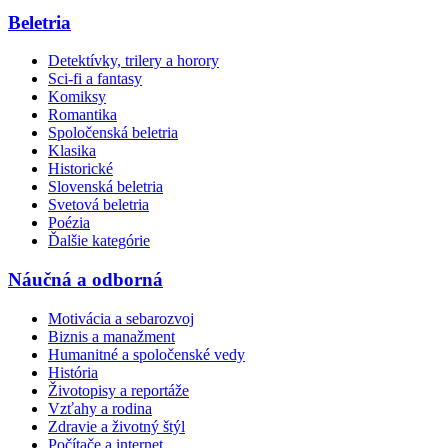
Beletria
Detektívky, trilery a horory
Sci-fi a fantasy
Komiksy
Romantika
Spoločenská beletria
Klasika
Historické
Slovenská beletria
Svetová beletria
Poézia
Ďalšie kategórie
Náučná a odborná
Motivácia a sebarozvoj
Biznis a manažment
Humanitné a spoločenské vedy
História
Životopisy a reportáže
Vzťahy a rodina
Zdravie a životný štýl
Počítače a internet