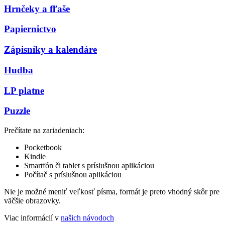
Hrnčeky a fľaše
Papiernictvo
Zápisníky a kalendáre
Hudba
LP platne
Puzzle
Prečítate na zariadeniach:
Pocketbook
Kindle
Smartfón či tablet s príslušnou aplikáciou
Počítač s príslušnou aplikáciou
Nie je možné meniť veľkosť písma, formát je preto vhodný skôr pre
väčšie obrazovky.
Viac informácií v
našich návodoch