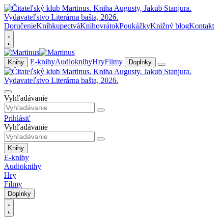
Doručenie
Kníhkupectvá
Knihovrátok
Poukážky
Knižný blog
Kontakt
E-knihy
Audioknihy
Hry
Filmy
Knihy
Doplnky
Vyhľadávanie
Prihlásiť
Vyhľadávanie
Knihy
E-knihy
Audioknihy
Hry
Filmy
Doplnky