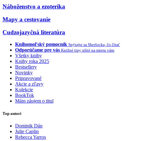
Náboženstvo a ezoterika
Mapy a cestovanie
Cudzojazyčná literatúra
Knihomoľský pomocník
Spýtajte sa Sherlocka, čo čítať
Odporúčame pre vás
Knižné tipy ušité na mieru vám
Všetky knihy
Knihy roka 2025
Bestsellery
Novinky
Pripravované
Akcie a zľavy
Kolekcie
BookTok
Mám záujem o titul
Top autori
Dominik Dán
Julie Caplin
Rebecca Yarros