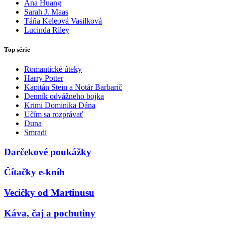
Ana Huang
Sarah J. Maas
Táňa Keleová Vasilková
Lucinda Riley
Top série
Romantické úteky
Harry Potter
Kapitán Stein a Notár Barbarič
Denník odvážneho bojka
Krimi Dominika Dána
Učím sa rozprávať
Duna
Smradi
Darčekové poukážky
Čítačky e-kníh
Vecičky od Martinusu
Káva, čaj a pochutiny