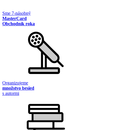
Sme 7-násobný
MasterCard
Obchodník roka
Organizujeme
množstvo besied
s autormi