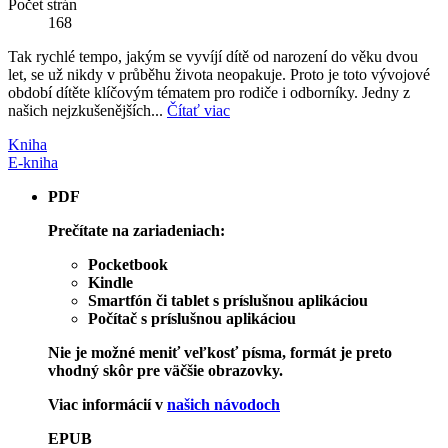
Počet strán
168
Tak rychlé tempo, jakým se vyvíjí dítě od narození do věku dvou
let, se už nikdy v průběhu života neopakuje. Proto je toto vývojové
období dítěte klíčovým tématem pro rodiče i odborníky. Jedny z
našich nejzkušenějších...
Čítať viac
Kniha
E-kniha
PDF
Prečítate na zariadeniach:
Pocketbook
Kindle
Smartfón či tablet s príslušnou aplikáciou
Počítač s príslušnou aplikáciou
Nie je možné meniť veľkosť písma, formát je preto
vhodný skôr pre väčšie obrazovky.
Viac informácií v
našich návodoch
EPUB