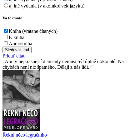
aj iné vydania (v akomkoľvek jazyku)
Vo formáte
Kniha (vrátane čítaných)
E-kniha
Audiokniha
Sledovať titul
Pridať citát
Ani ty nejkrásnejší diamanty nemusí být úplně dokonalé. Na
chybách není nic špatného. Dělají z nás lidi.
Řekni něco legračního