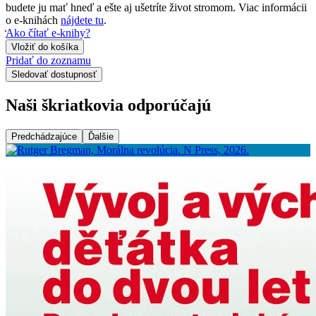
budete ju mať hneď a ešte aj ušetríte život stromom. Viac informácii
o e-knihách
nájdete tu
.
Ako čítať e-knihy?
Vložiť do košíka
Pridať do zoznamu
Sledovať dostupnosť
Naši škriatkovia odporúčajú
Predchádzajúce
Ďalšie