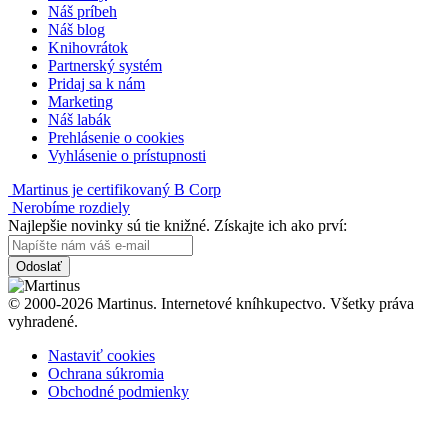
Náš príbeh
Náš blog
Knihovrátok
Partnerský systém
Pridaj sa k nám
Marketing
Náš labák
Prehlásenie o cookies
Vyhlásenie o prístupnosti
Martinus je certifikovaný B Corp
Nerobíme rozdiely
Najlepšie novinky sú tie knižné. Získajte ich ako prví:
Odoslať
© 2000-2026 Martinus. Internetové kníhkupectvo. Všetky práva
vyhradené.
Nastaviť cookies
Ochrana súkromia
Obchodné podmienky