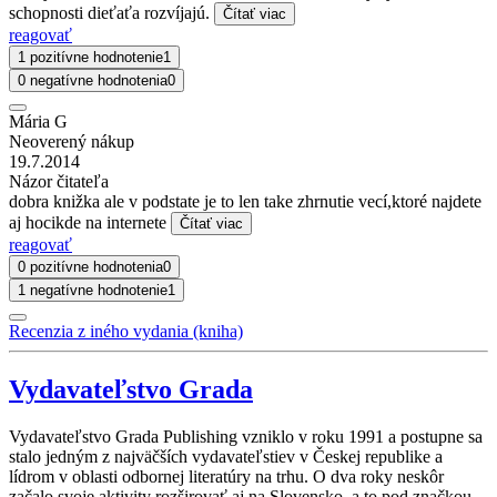
schopnosti dieťaťa rozvíjajú.
Čítať viac
reagovať
1 pozitívne hodnotenie
1
0 negatívne hodnotenia
0
Mária G
Neoverený nákup
19.7.2014
Názor čitateľa
dobra knižka ale v podstate je to len take zhrnutie vecí,ktoré najdete
aj hocikde na internete
Čítať viac
reagovať
0 pozitívne hodnotenia
0
1 negatívne hodnotenie
1
Recenzia z iného vydania (kniha)
Vydavateľstvo Grada
Vydavateľstvo Grada Publishing vzniklo v roku 1991 a postupne sa
stalo jedným z najväčších vydavateľstiev v Českej republike a
lídrom v oblasti odbornej literatúry na trhu. O dva roky neskôr
začalo svoje aktivity rozširovať aj na Slovensko, a to pod značkou