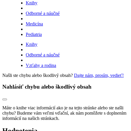
Knihy
Odborné a náučné
Medicína
Pediatria
Knihy
Odborné a náučné
Vzťahy a rodina
Našli ste chybu alebo škodlivý obsah?
Dajte nám, prosím, vedieť!
Nahlásiť chybu alebo škodlivý obsah
Máte o knihe viac informácií ako je na tejto stránke alebo ste našli
chybu? Budeme vám veľmi vďační, ak nám pomôžete s doplnením
informácií na našich stránkach.
Hodnotenia