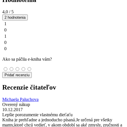
4,0
/ 5
2 hodnotenia
1
0
1
0
0
Ako sa páčila e-kniha vám?
Pridať recenziu
Recenzie čitateľov
Michaela Paluchova
Overený nákup
10.12.2017
Lepšie porozumenie vlastnému dieťaťu
Kniha je prehľadne a jednoducho písaná.Je určená pre všetky
mamy,ktoré chcú vedieť, v akom období sa aké zmysly, zručnosti a