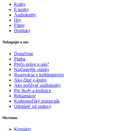
Knihy
E-knihy
Audioknihy
Hry
Filmy
Doplnky
Nakupujte u nás
Doručenie
Platba
Prečo práve u nás?
Najčastejšie otázky
Rezervácia v kníhkupectve
Ako čítať e-knihy
Ako počúvať audioknihy
Pre školy a knižnice
Reklamácie
Knihomoľský pomocník
Odstúpiť od zmluvy
Martinus
Kontakty