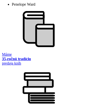
Penelope Ward
Máme
35-ročnú tradíciu
predaja kníh