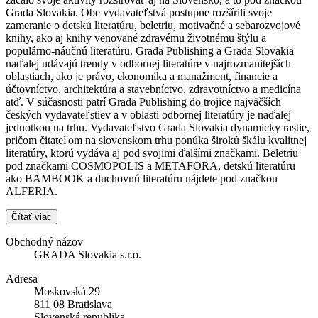
Grada Slovakia. Obe vydavateľstvá postupne rozšírili svoje
zameranie o detskú literatúru, beletriu, motivačné a sebarozvojové
knihy, ako aj knihy venované zdravému životnému štýlu a
populárno-náučnú literatúru. Grada Publishing a Grada Slovakia
naďalej udávajú trendy v odbornej literatúre v najrozmanitejších
oblastiach, ako je právo, ekonomika a manažment, financie a
účtovníctvo, architektúra a stavebníctvo, zdravotníctvo a medicína
atď. V súčasnosti patrí Grada Publishing do trojice najväčších
českých vydavateľstiev a v oblasti odbornej literatúry je naďalej
jednotkou na trhu. Vydavateľstvo Grada Slovakia dynamicky rastie,
pričom čitateľom na slovenskom trhu ponúka širokú škálu kvalitnej
literatúry, ktorú vydáva aj pod svojimi ďalšími značkami. Beletriu
pod značkami COSMOPOLIS a METAFORA, detskú literatúru
ako BAMBOOK a duchovnú literatúru nájdete pod značkou
ALFERIA.
Čítať viac
Obchodný názov
GRADA Slovakia s.r.o.
Adresa
Moskovská 29
811 08 Bratislava
Slovenská republika