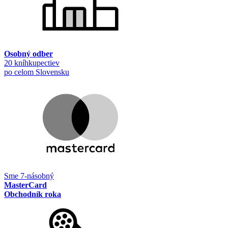
Osobný odber
20 kníhkupectiev
po celom Slovensku
Sme 7-násobný
MasterCard
Obchodník roka