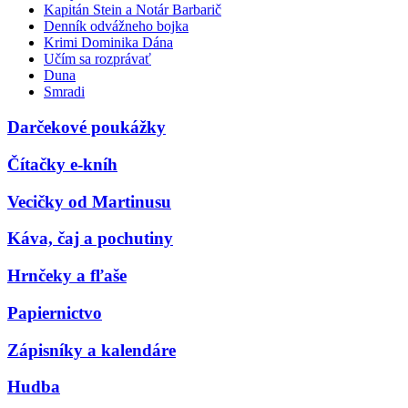
Kapitán Stein a Notár Barbarič
Denník odvážneho bojka
Krimi Dominika Dána
Učím sa rozprávať
Duna
Smradi
Darčekové poukážky
Čítačky e-kníh
Vecičky od Martinusu
Káva, čaj a pochutiny
Hrnčeky a fľaše
Papiernictvo
Zápisníky a kalendáre
Hudba