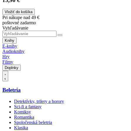
15,90 €
Vložiť do košíka
Pri nákupe nad 49 €
poštovné zadarmo
Vyhľadávanie
Knihy
E-knihy
Audioknihy
Hry
Filmy
Doplnky
Beletria
Detektívky, trilery a horory
Sci-fi a fantasy
Komiksy
Romantika
Spoločenská beletria
Klasika