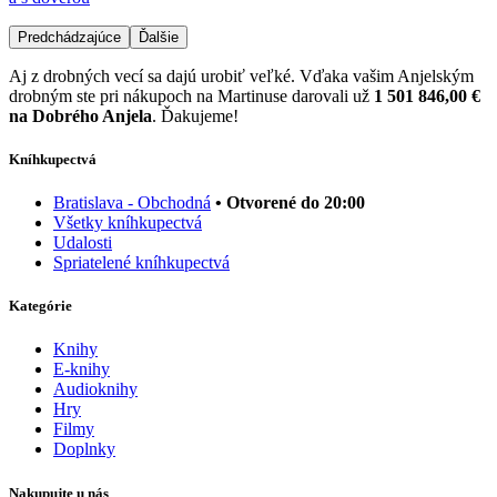
Predchádzajúce
Ďalšie
Aj z drobných vecí sa dajú urobiť veľké. Vďaka vašim Anjelským
drobným ste pri nákupoch na Martinuse darovali už
1 501 846,00 €
na Dobrého Anjela
. Ďakujeme!
Kníhkupectvá
Bratislava - Obchodná
• Otvorené do 20:00
Všetky kníhkupectvá
Udalosti
Spriatelené kníhkupectvá
Kategórie
Knihy
E-knihy
Audioknihy
Hry
Filmy
Doplnky
Nakupujte u nás