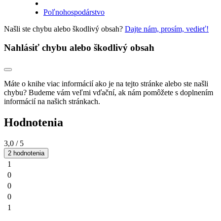
Poľnohospodárstvo
Našli ste chybu alebo škodlivý obsah?
Dajte nám, prosím, vedieť!
Nahlásiť chybu alebo škodlivý obsah
Máte o knihe viac informácií ako je na tejto stránke alebo ste našli
chybu? Budeme vám veľmi vďační, ak nám pomôžete s doplnením
informácií na našich stránkach.
Hodnotenia
3,0
/ 5
2 hodnotenia
1
0
0
0
1