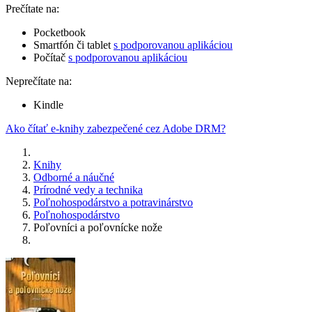
Prečítate na:
Pocketbook
Smartfón či tablet
s podporovanou aplikáciou
Počítač
s podporovanou aplikáciou
Neprečítate na:
Kindle
Ako čítať e-knihy zabezpečené cez Adobe DRM?
Knihy
Odborné a náučné
Prírodné vedy a technika
Poľnohospodárstvo a potravinárstvo
Poľnohospodárstvo
Poľovníci a poľovnícke nože