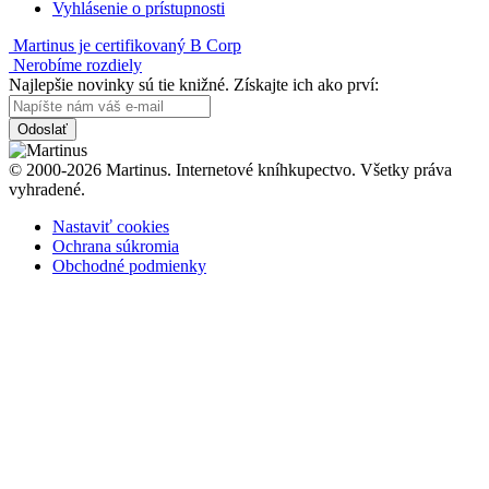
Vyhlásenie o prístupnosti
Martinus je certifikovaný B Corp
Nerobíme rozdiely
Najlepšie novinky sú tie knižné. Získajte ich ako prví:
Odoslať
© 2000-2026 Martinus. Internetové kníhkupectvo. Všetky práva
vyhradené.
Nastaviť cookies
Ochrana súkromia
Obchodné podmienky