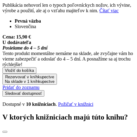
Publikácia nehovorí len o typoch poľovníckych nožov, ich vývine,
výrobe a použití, ale aj o vzťahu majiteľov k nim.
Čítať viac
Pevná väzba
Slovenčina
Cena:
15,90 €
U dodávateľa
Posielame do 4 – 5 dní
Tento produkt momentálne nemáme na sklade, ale zvyčajne vám ho
vieme zabezpečiť a odoslať do 4 – 5 dní. A posnažíme sa aj trochu
rýchlejšie!
Vložiť do košíka
Rezervovať v kníhkupectve
Na sklade v 1 kníhkupectve
Pridať do zoznamu
Sledovať dostupnosť
Dostupné v
10 knižniciach
.
Požičať v knižnici
V ktorých knižniciach majú túto knihu?