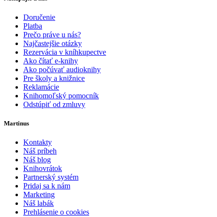
Doručenie
Platba
Prečo práve u nás?
Najčastejšie otázky
Rezervácia v kníhkupectve
Ako čítať e-knihy
Ako počúvať audioknihy
Pre školy a knižnice
Reklamácie
Knihomoľský pomocník
Odstúpiť od zmluvy
Martinus
Kontakty
Náš príbeh
Náš blog
Knihovrátok
Partnerský systém
Pridaj sa k nám
Marketing
Náš labák
Prehlásenie o cookies