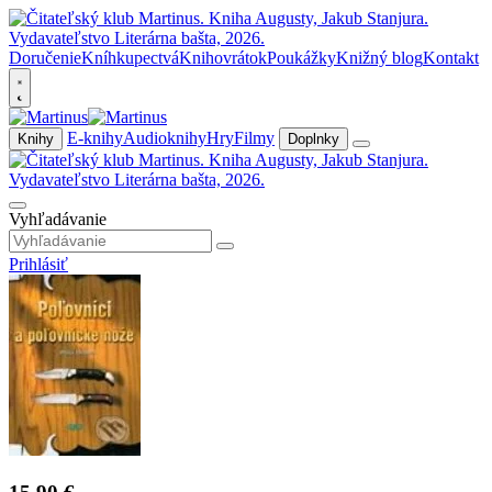
Doručenie
Kníhkupectvá
Knihovrátok
Poukážky
Knižný blog
Kontakt
E-knihy
Audioknihy
Hry
Filmy
Knihy
Doplnky
Vyhľadávanie
Prihlásiť