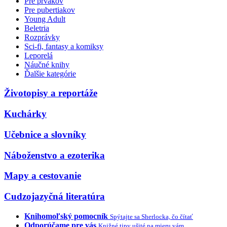
Pre prvákov
Pre pubertiakov
Young Adult
Beletria
Rozprávky
Sci-fi, fantasy a komiksy
Leporelá
Náučné knihy
Ďalšie kategórie
Životopisy a reportáže
Kuchárky
Učebnice a slovníky
Náboženstvo a ezoterika
Mapy a cestovanie
Cudzojazyčná literatúra
Knihomoľský pomocník
Spýtajte sa Sherlocka, čo čítať
Odporúčame pre vás
Knižné tipy ušité na mieru vám