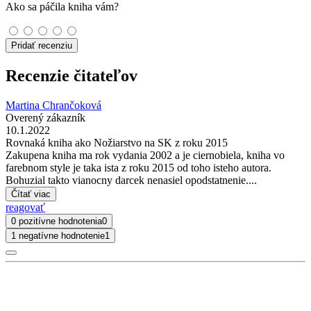
Ako sa páčila kniha vám?
Pridať recenziu
Recenzie čitateľov
Martina Chrančoková
Overený zákazník
10.1.2022
Rovnaká kniha ako Nožiarstvo na SK z roku 2015
Zakupena kniha ma rok vydania 2002 a je ciernobiela, kniha vo
farebnom style je taka ista z roku 2015 od toho isteho autora.
Bohuzial takto vianocny darcek nenasiel opodstatnenie....
Čítať viac
reagovať
0 pozitívne hodnotenia
0
1 negatívne hodnotenie
1