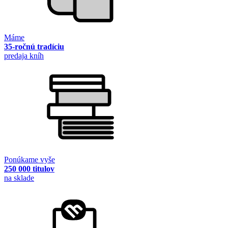
Máme
35-ročnú tradíciu
predaja kníh
Ponúkame vyše
250 000 titulov
na sklade