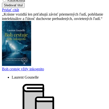
Audiokniha
Sledovať titul
Pridať citát
Krásne vozidlá len priťahujú závisť priemerných ľudí, pohŕdanie
intelektuálov a ľútosť duchovne prebudených, osvietených ľudí.
Boh cestuje vždy inkognito
Laurent Gounelle