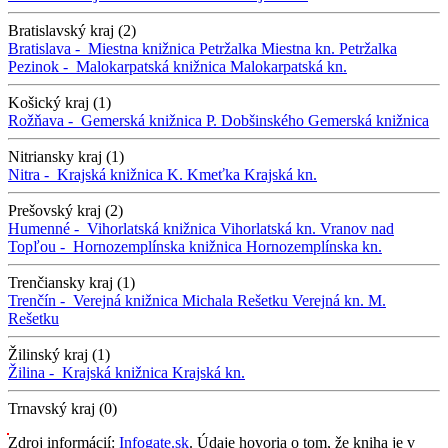
Bratislavský kraj (2)
Bratislava -
Miestna knižnica Petržalka
Miestna kn. Petržalka
Pezinok -
Malokarpatská knižnica
Malokarpatská kn.
Košický kraj (1)
Rožňava -
Gemerská knižnica P. Dobšinského
Gemerská knižnica
Nitriansky kraj (1)
Nitra -
Krajská knižnica K. Kmeťka
Krajská kn.
Prešovský kraj (2)
Humenné -
Vihorlatská knižnica
Vihorlatská kn.
Vranov nad
Topľou -
Hornozemplínska knižnica
Hornozemplínska kn.
Trenčiansky kraj (1)
Trenčín -
Verejná knižnica Michala Rešetku
Verejná kn. M.
Rešetku
Žilinský kraj (1)
Žilina -
Krajská knižnica
Krajská kn.
Trnavský kraj (0)
Zdroj informácií:
Infogate.sk
. Údaje hovoria o tom, že kniha je v