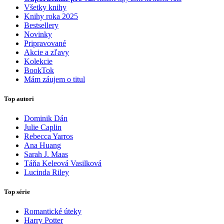
Všetky knihy
Knihy roka 2025
Bestsellery
Novinky
Pripravované
Akcie a zľavy
Kolekcie
BookTok
Mám záujem o titul
Top autori
Dominik Dán
Julie Caplin
Rebecca Yarros
Ana Huang
Sarah J. Maas
Táňa Keleová Vasilková
Lucinda Riley
Top série
Romantické úteky
Harry Potter