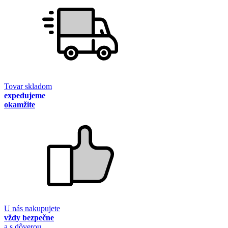
Tovar skladom
expedujeme
okamžite
U nás nakupujete
vždy bezpečne
a s dôverou