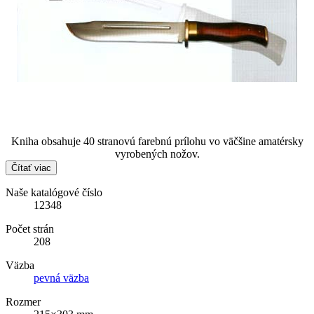
Kniha obsahuje 40 stranovú farebnú prílohu vo väčšine amatérsky
vyrobených nožov.
Čítať viac
Naše katalógové číslo
12348
Počet strán
208
Väzba
pevná väzba
Rozmer