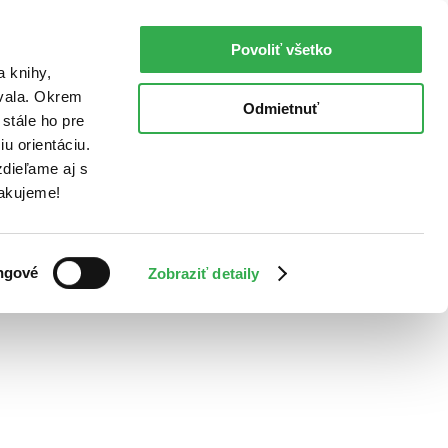
Povoliť všetko
a knihy,
ovala. Okrem
Odmietnuť
stále ho pre
u orientáciu.
dieľame aj s
Ďakujeme!
ngové
Zobraziť detaily