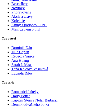
Bestsellery
Novinky
Pripravované
Akcie a zľavy
Kolekcie
Knihy s podporou FPU
Mám záujem o titul
Top autori
Dominik Dán
Julie Caplin
Rebecca Yarros
Ana Huang
Sarah J. Maas
Táňa Keleová Vasilková
Lucinda Riley
Top série
Romantické úteky
Harry Potter
Kapitán Stein a Notár Barbarič
Denník odvážneho bojka