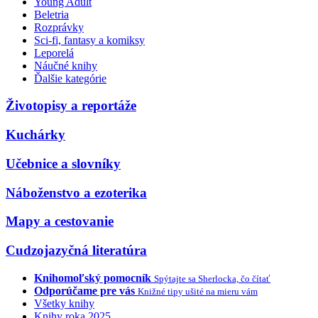
Young Adult
Beletria
Rozprávky
Sci-fi, fantasy a komiksy
Leporelá
Náučné knihy
Ďalšie kategórie
Životopisy a reportáže
Kuchárky
Učebnice a slovníky
Náboženstvo a ezoterika
Mapy a cestovanie
Cudzojazyčná literatúra
Knihomoľský pomocník
Spýtajte sa Sherlocka, čo čítať
Odporúčame pre vás
Knižné tipy ušité na mieru vám
Všetky knihy
Knihy roka 2025