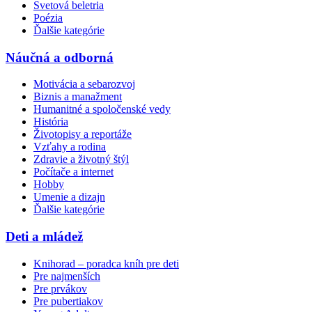
Svetová beletria
Poézia
Ďalšie kategórie
Náučná a odborná
Motivácia a sebarozvoj
Biznis a manažment
Humanitné a spoločenské vedy
História
Životopisy a reportáže
Vzťahy a rodina
Zdravie a životný štýl
Počítače a internet
Hobby
Umenie a dizajn
Ďalšie kategórie
Deti a mládež
Knihorad – poradca kníh pre deti
Pre najmenších
Pre prvákov
Pre pubertiakov