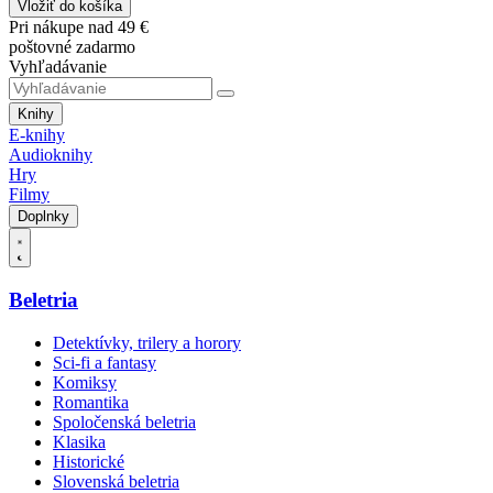
Vložiť do košíka
Pri nákupe nad 49 €
poštovné zadarmo
Vyhľadávanie
Knihy
E-knihy
Audioknihy
Hry
Filmy
Doplnky
Beletria
Detektívky, trilery a horory
Sci-fi a fantasy
Komiksy
Romantika
Spoločenská beletria
Klasika
Historické
Slovenská beletria