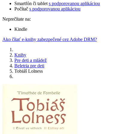
Smartfón či tablet
s podporovanou aplikáciou
Počítač
s podporovanou aplikáciou
Neprečítate na:
Kindle
Ako čítať e-knihy zabezpečené cez Adobe DRM?
Knihy
Pre deti a mládež
Beletria pre deti
Tobiáš Lolness