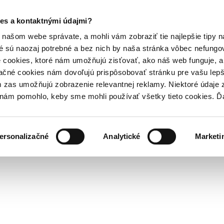
es a kontaktnými údajmi?
našom webe správate, a mohli vám zobraziť tie najlepšie tipy n
é sú naozaj potrebné a bez nich by naša stránka vôbec nefung
 cookies, ktoré nám umožňujú zisťovať, ako náš web funguje, a 
ačné cookies nám dovoľujú prispôsobovať stránku pre vašu lepši
zas umožňujú zobrazenie relevantnej reklamy. Niektoré údaje z
y nám pomohlo, keby sme mohli používať všetky tieto cookies. 
ersonalizačné
Analytické
Marketi