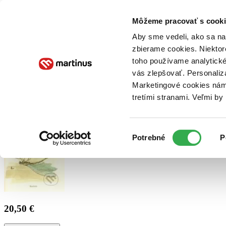
Doručenie
Kníhkupectvá
Knihovrátok
Poukážky
Knižný blog
Kontakt
Môžeme pracovať s cooki
Aby sme vedeli, ako sa na 
zbierame cookies. Niektor
E-knihy
Audioknihy
Hry
Filmy
Knihy
Doplnky
toho používame analytické
vás zlepšovať. Personaliz
Vyhľadávanie
Marketingové cookies nám 
tretími stranami. Veľmi b
Prihlásiť
Výber
Potrebné
P
súhlasu
20,50 €