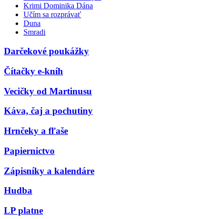
Krimi Dominika Dána
Učím sa rozprávať
Duna
Smradi
Darčekové poukážky
Čítačky e-kníh
Vecičky od Martinusu
Káva, čaj a pochutiny
Hrnčeky a fľaše
Papiernictvo
Zápisníky a kalendáre
Hudba
LP platne