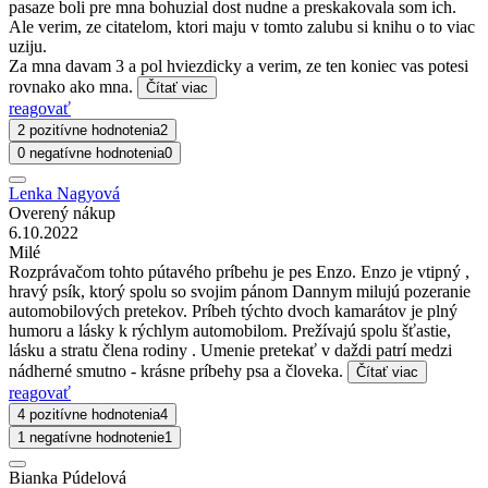
pasaze boli pre mna bohuzial dost nudne a preskakovala som ich.
Ale verim, ze citatelom, ktori maju v tomto zalubu si knihu o to viac
uziju.
Za mna davam 3 a pol hviezdicky a verim, ze ten koniec vas potesi
rovnako ako mna.
Čítať viac
reagovať
2 pozitívne hodnotenia
2
0 negatívne hodnotenia
0
Lenka Nagyová
Overený nákup
6.10.2022
Milé
Rozprávačom tohto pútavého príbehu je pes Enzo. Enzo je vtipný ,
hravý psík, ktorý spolu so svojim pánom Dannym milujú pozeranie
automobilových pretekov. Príbeh týchto dvoch kamarátov je plný
humoru a lásky k rýchlym automobilom. Prežívajú spolu šťastie,
lásku a stratu člena rodiny . Umenie pretekať v daždi patrí medzi
nádherné smutno - krásne príbehy psa a človeka.
Čítať viac
reagovať
4 pozitívne hodnotenia
4
1 negatívne hodnotenie
1
Bianka Púdelová