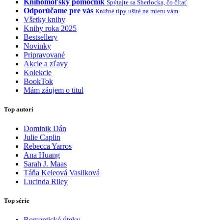
Knihomoľský pomocník
Spýtajte sa Sherlocka, čo čítať
Odporúčame pre vás
Knižné tipy ušité na mieru vám
Všetky knihy
Knihy roka 2025
Bestsellery
Novinky
Pripravované
Akcie a zľavy
Kolekcie
BookTok
Mám záujem o titul
Top autori
Dominik Dán
Julie Caplin
Rebecca Yarros
Ana Huang
Sarah J. Maas
Táňa Keleová Vasilková
Lucinda Riley
Top série
Romantické úteky