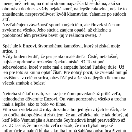
menej než tretinu, na druhú stranu najväčšia klišé dráma, aká sa
obohráva do dnes - vždy nejaká smrť, najlepšie rakovina, nejaké to
znásilnenie, nespravodlivosť kvôli klamstvám, ťahanice po súdoch
atď.
Nezľahčujem závažnosť spomínaných tém, ale človek si časom
zvykne na všetko. Jeho súcit a záujem opadá, až chladne a
podobnosť tém prestáva baviť (aj v reálnom svete). :/
Späť ale k Enzovi, štvornohému kamošovi, ktorý si získal moje
srdce. :)
Vždy budem tvrdiť, že pes je ako malé dieťa. Čisté, nefalošné,
najviac úprimné a rozkošne špekulantské. :D To vtipné
sebavedomie, ktoré v sebe mal a empatiu hodnú ľudskej duše. Už
len pre toto sa knihu oplatí čítať. Pre dobrý pocit, že zvieratá milujú
nezištne a z celého srdca, obzvlášť psi a že sú najlepším liekom na
všetok smútok a bolesť.
Netreba si čítať obsah, zas raz je v ňom povedané až príliš veľa,
jednoducho dôverujte Enzovi. On vám porozpráva všetko a trochu
inak a lepšie, ako to bolo vo filme.
Film som videla asi 4 roky dozadu a bol jedným z tých lepších, ale
po dočítaní/dopočúvaní zisťujem, že ani zďaleka nie je tak dobrý, aj
keď Milo Ventimiglia a Amanda Seyfriedová hrajú presvedčivo až
až. :D Jasné, že mi ostalo veľa otázok, že mi chýbali nejaké
informácie a najmä hĺbka, ako iba hrubá šablóna opisujúca životnú