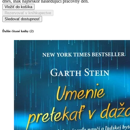
dnes, inak najneskôr nasledujúci pracovný deň.
Vložiť do košíka
Rezervovať v kníhkupectve
Sledovať dostupnosť
Ďalšie čítané knihy (2)