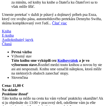
za minútu, od knihy ku knihe a čitateľa ku čitateľovi sa to
však môže líšiť.
Umenie pretekať v daždi je pútavý a dojímavý príbeh psa Enza,
ktorý cez svojho pána, automobilového pretekára Dennyho Swifta,
skúma komplikovaný svet ľudí...
Čítať viac
Kniha
E-kniha
Audiokniha
iný jazyk
Čítaná
Pevná väzba
Výborný stav
Túto knihu sme vykúpili cez
Knihovrátok
a je vo
výbornom stave.
Rozdiel medzi touto knihou a novou by ste
asi ani nespoznali. Knihu sme označili nálepkou, ktorá môže
na niektorých obaloch zanechať stopy.
Slovenčina
Cena:
11,00 €
Na sklade
Posielame ihneď
Táto kniha sa môže na cestu ku vám vybrať prakticky okamžite! Ak
si ju objednáte do 13:00 v pracovný deň, odošleme vám ju ešte