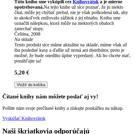
Túto knihu sme vykúpili cez
Knihovrátok
a je mierne
opotrebovaná.
Na tejto knihe už síce poznať, že ju niekto
čítal, môže jej chýbať prebal, nie je však poškodená tak, aby
to akokoľvek znižovalo zážitok z jej obsahu. Knihu sme
označili nálepkou, ktorá môže na niektorých obaloch
zanechať stopy.
Čeština, 2008
Na sklade
Tento produkt síce máme aktuálne na sklade, máme však už
iba posledné kusy a ďalšie už nemá ani distribútor, preto je
možné, že bude onedlho úplne vypredaný. Ak ho chcete mať,
ponáhľajte sa!
5,20 €
Vložiť do košíka
Čítané knihy nám môžete poslať aj vy!
Pošlite nám svoje prečítané knihy a získajte poukážku na nákup.
Vyskúšať Knihovrátok
Naši škriatkovia odporúčajú