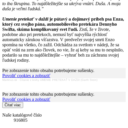
to iba škrupina. To najdôležitejšie sa ukrýva vnútri. Duša. A moja
duša je veľmi ľudská.”
Umenie pretekať v daždi
je pútavý a dojímavý príbeh psa Enza,
ktorý cez svojho pána, automobilového pretekára Dennyho
Swifta, skúma komplikovaný svet ľudí.
Zistí, že v živote,
podobne ako pri pretekoch, nemusí byť najvyššia rýchlosť
automaticky zárukou víťazstva. V predvečer svojej smrti Enzo
spomína na všetko, čo zažil. Odchádza za svetlom v nádeji, že sa
opäť vráti na zem ako človek, no vie, že aj keby sa mu to nesplnilo,
podarilo sa mu to najdôležitejšie – vyhrať beh za záchranu svojej
ľudskej rodiny.
Pre zobrazenie tohto obsahu potrebujeme sušienky.
Povoliť cookies a zobraziť
Martinus.sk
·
Čítanie z knihy UMENIE PRETEKAŤ V DAŽDI (Garth Stein)
Pre zobrazenie tohto obsahu potrebujeme sušienky.
Povoliť cookies a zobraziť
Čítať viac
Naše katalógové číslo
916805