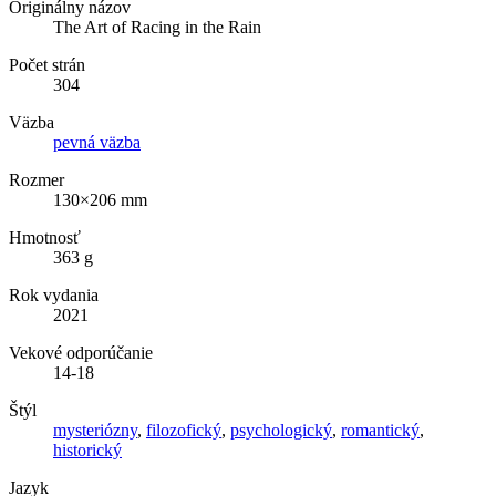
Originálny názov
The Art of Racing in the Rain
Počet strán
304
Väzba
pevná väzba
Rozmer
130×206 mm
Hmotnosť
363 g
Rok vydania
2021
Vekové odporúčanie
14-18
Štýl
mysteriózny
,
filozofický
,
psychologický
,
romantický
,
historický
Jazyk