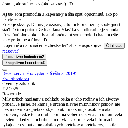
drámu, ale sral to pes (ako sa vraví). :D
Aj tak som premočila 3 kapesníky a išla spať opuchnutá, ako po
nálete včiel.
Enzo je skvelý, Danny je úžasný, a to mi k priemernej spokojnosti
stačí. O tom potom, že hlas Jana Vlasáka v audioknihe je v podaní
Enza úúúplne dokonalý a pri počúvaní som smoklila hádam ešte
viac pri knihe a filme. :D
Dojemné a na označenie „bestseller“ slušne uspokojivé.
Čítať viac
reagovať
2 pozitívne hodnotenia
2
0 negatívne hodnotenia
0
Recenzia z iného vydania (čeština, 2019)
Eva Sloviková
Overený zákazník
7.2.2025
Roztomile
Mily pribeh napisany z pohladu psika a jeho rodiny a ich zivotny
pribeh. Je jasne, ze kniha je urcena hlavne milovnikov psikov, ale
tiez milovnikov pretakarskych aut. Tuto som ja osobne mala
problem, kedze tento druh sport ma vobec nebavi a ani o nom vela
neviem a kedze tam bolo na moj vkus az prilis vela informacii
tykajucich sa aut a motoristickych pretekov a pretekarov, tak tie