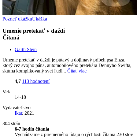
Pozrieť ukážku
Ukážka
Umenie pretekať v daždi
Čítaná
Garth Stein
Umenie pretekať v daždi je pútavý a dojímavý príbeh psa Enza,
ktorý cez svojho pána, automobilového pretekára Dennyho Swifta,
skúma komplikovaný svet ľudí...
Čítať viac
4,7
113 hodnotení
Vek
14-18
Vydavateľstvo
Ikar
, 2021
304 strán
6-7 hodín čítania
Vychádzame z priemerného údaju o rýchlosti čítania 230 slov