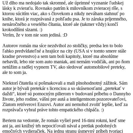
Už dlho ma nedojalo tak skromné, ale úprimné vyznanie ľudskej
lásky k zvieraťu. Rovnako patrím k milovníkom zvieracej ríše, s
ktorou súcitím viac, ako s človekom a nikdy neváham siahnuť po
knihe, ktorá je rozprávaná z pohľadu psa. Je to záruka príjemného,
nenáročného a veselého čítania, ktoré ale (takmer vždy) končí
krokodílími slzami. :)
Verím, že v tom nie som jediná. :D
Autorov román ma síce nezdvihol zo stoličky, predsa len to bolo
ľahko predvídateľné a hrajúce na city (USA si v tomto smere stále
kradne prvenstvo) a sem tam boli kapitoly, ktoré ma absolútne
nebavili, lebo nie som auto maniak, ani nemám vodičák, ani po ňom
netúžim a radšej vypnem TV, ako sledovať automobilové preteky,
ale to som ja.
Niektorí čitatelia si pošmakovali a mali plnohodnotný zážitok. Sám
autor je bývali pretekár s licenciou a so skúsenosťami „pretekať v
daždi“, ktoré sú pomocným pilierom v budovaní príbehu o Dannyho
živote, jeho rodine, vášni pre autá a inteligentnom pozorovateľovi,
Zlatom retríverovi Enzovi. Autor ani nemohol zvoliť lepšie, keď za
rozprávača vybral práve tohto empatického chlpáča. :)
Beriem na vedomie, že román vyšiel pred 16-timi rokmi, keď sme
ani ja, ani knižný trh nepociťovali nával a pretlak podobných
emočných vydieračiek. Na jednu stranu úsmevný príbeh tvoriaci