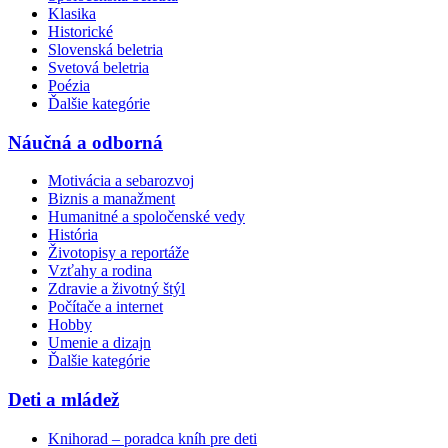
Klasika
Historické
Slovenská beletria
Svetová beletria
Poézia
Ďalšie kategórie
Náučná a odborná
Motivácia a sebarozvoj
Biznis a manažment
Humanitné a spoločenské vedy
História
Životopisy a reportáže
Vzťahy a rodina
Zdravie a životný štýl
Počítače a internet
Hobby
Umenie a dizajn
Ďalšie kategórie
Deti a mládež
Knihorad – poradca kníh pre deti