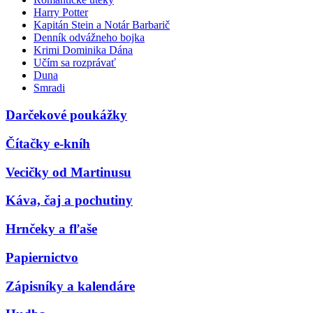
Harry Potter
Kapitán Stein a Notár Barbarič
Denník odvážneho bojka
Krimi Dominika Dána
Učím sa rozprávať
Duna
Smradi
Darčekové poukážky
Čítačky e-kníh
Vecičky od Martinusu
Káva, čaj a pochutiny
Hrnčeky a fľaše
Papiernictvo
Zápisníky a kalendáre