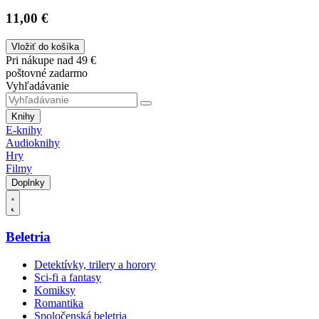
11,00 €
Vložiť do košíka
Pri nákupe nad 49 €
poštovné zadarmo
Vyhľadávanie
Knihy
E-knihy
Audioknihy
Hry
Filmy
Doplnky
Beletria
Detektívky, trilery a horory
Sci-fi a fantasy
Komiksy
Romantika
Spoločenská beletria