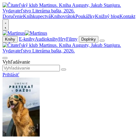
Doručenie
Kníhkupectvá
Knihovrátok
Poukážky
Knižný blog
Kontakt
E-knihy
Audioknihy
Hry
Filmy
Knihy
Doplnky
Vyhľadávanie
Prihlásiť