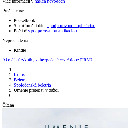
Viac informácií v
našich návodoch
Prečítate na:
Pocketbook
Smartfón či tablet
s podporovanou aplikáciou
Počítač
s podporovanou aplikáciou
Neprečítate na:
Kindle
Ako čítať e-knihy zabezpečené cez Adobe DRM?
Knihy
Beletria
Spoločenská beletria
Umenie pretekať v daždi
Čítaná