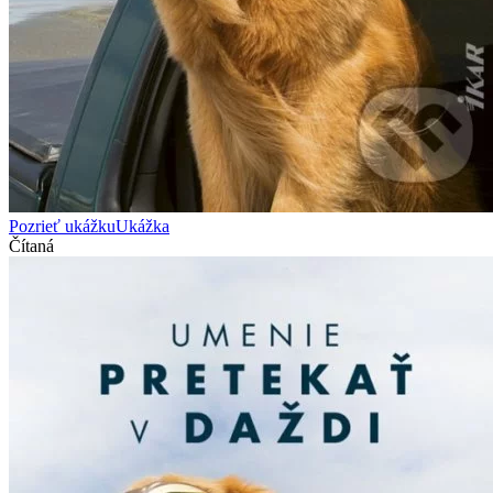
Pozrieť ukážku
Ukážka
Čítaná