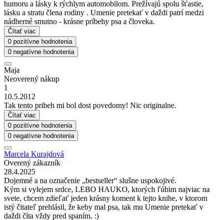
humoru a lásky k rýchlym automobilom. Prežívajú spolu šťastie,
lásku a stratu člena rodiny . Umenie pretekať v daždi patrí medzi
nádherné smutno - krásne príbehy psa a človeka.
Čítať viac
0 pozitívne hodnotenia
0 negatívne hodnotenia
Maja
Neoverený nákup
1
10.5.2012
Tak tento pribeh mi bol dost povedomy! Nic originalne.
Čítať viac
0 pozitívne hodnotenia
0 negatívne hodnotenia
Marcela Kurajdová
Overený zákazník
28.4.2025
Dojemné a na označenie „bestseller“ slušne uspokojivé.
Kým si vylejem srdce, LEBO HAUKO, ktorých ľúbim najviac na
svete, chcem zdieľať jeden krásny koment k tejto knihe, v ktorom
istý čitateľ prehlásil, že keby mal psa, tak mu Umenie pretekať v
daždi číta vždy pred spaním. :)