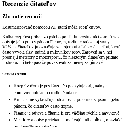
Recenzie čitateľov
Zhrnutie recenzií
Zosumarizované pomocou AI, ktorá môže robiť chyby.
Kniha rozpráva príbeh zo psieho pohľadu prostredníctvom Enza a
opisuje jeho puto s pánom Dennym, rodinné radosti aj straty.
Väčšina čitateľov ju označuje za dojemnú a ľahko čitateľnú, ktorá
často vyvolá slzy, najmä u milovníkov psov. Zároveň sa v nej
prelínajú metafory z motoršportu, čo niektorým čitateľom pridalo
hodnotu, iní tieto pasáže považovali za menej zaujímavé.
Čitatelia oceňujú
Rozprávačom je pes Enzo, čo poskytuje originálny a
emotívny pohľad na rodinné udalosti.
Kniha silne vykresľuje oddanosť a puto medzi psom a jeho
pánom, čo čitateľov často dojme.
Písanie je pútavé a čítanie je pre väčšinu rýchle a návykové.
Metafory a opisy pretekania pridávajú knihe hĺbku, obzvlášť
pre fanúšikov motoršportu.