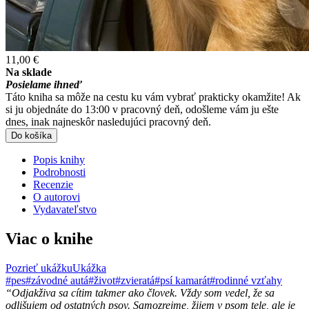
11,00 €
Na sklade
Posielame ihneď
Táto kniha sa môže na cestu ku vám vybrať prakticky okamžite! Ak
si ju objednáte do 13:00 v pracovný deň, odošleme vám ju ešte
dnes, inak najneskôr nasledujúci pracovný deň.
Do košíka
Popis knihy
Podrobnosti
Recenzie
O autorovi
Vydavateľstvo
Viac o knihe
Pozrieť ukážku
Ukážka
#pes
#závodné autá
#život
#zvieratá
#psí kamarát
#rodinné vzťahy
“Odjakživa sa cítim takmer ako človek. Vždy som vedel, že sa
odlišujem od ostatných psov. Samozrejme, žijem v psom tele, ale je