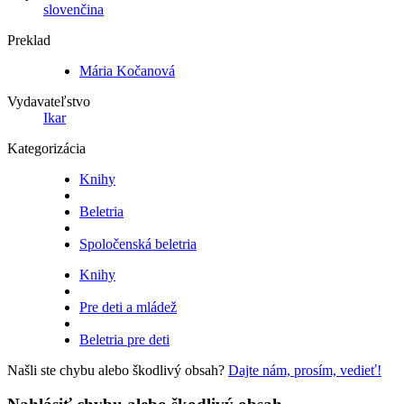
slovenčina
Preklad
Mária Kočanová
Vydavateľstvo
Ikar
Kategorizácia
Knihy
Beletria
Spoločenská beletria
Knihy
Pre deti a mládež
Beletria pre deti
Našli ste chybu alebo škodlivý obsah?
Dajte nám, prosím, vedieť!