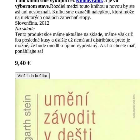
Túto knihu sme vykúpili cez
Knihovrátok
a je vo
výbornom stave.
Rozdiel medzi touto knihou a novou by ste
asi ani nespoznali. Knihu sme označili nálepkou, ktorá môže
na niektorých obaloch zanechať stopy.
Slovenčina, 2012
Na sklade
Tento produkt síce máme aktuálne na sklade, máme však už
iba posledné kusy a ďalšie už nemá ani distribútor, preto je
možné, že bude onedlho úplne vypredaný. Ak ho chcete mať,
ponáhľajte sa!
9,40 €
Vložiť do košíka