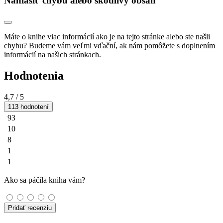
Nahlásiť chybu alebo škodlivý obsah
Máte o knihe viac informácií ako je na tejto stránke alebo ste našli
chybu? Budeme vám veľmi vďační, ak nám pomôžete s doplnením
informácií na našich stránkach.
Hodnotenia
4,7
/ 5
113 hodnotení
93
10
8
1
1
Ako sa páčila kniha vám?
Pridať recenziu