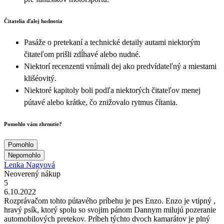
Čitatelia ďalej hodnotia
Pasáže o pretekaní a technické detaily autami niektorým
čitateľom prišli zdĺhavé alebo nudné.
Niektorí recenzenti vnímali dej ako predvídateľný a miestami
klišéovitý.
Niektoré kapitoly boli podľa niektorých čitateľov menej
pútavé alebo krátke, čo znižovalo rytmus čítania.
Pomohlo vám zhrnutie?
Pomohlo
Nepomohlo
Lenka Nagyová
Neoverený nákup
5
6.10.2022
Rozprávačom tohto pútavého príbehu je pes Enzo. Enzo je vtipný ,
hravý psík, ktorý spolu so svojim pánom Dannym milujú pozeranie
automobilových pretekov. Príbeh týchto dvoch kamarátov je plný