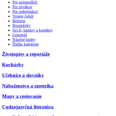
Pre najmenších
Pre prvákov
Pre pubertiakov
Young Adult
Beletria
Rozprávky
Sci-fi, fantasy a komiksy
Leporelá
Náučné knihy
Ďalšie kategórie
Životopisy a reportáže
Kuchárky
Učebnice a slovníky
Náboženstvo a ezoterika
Mapy a cestovanie
Cudzojazyčná literatúra