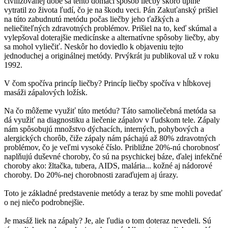
civilizovanej dobe sa tento domáci spôsob liečby skoro úplne
vytratil zo života ľudí, čo je na škodu veci. Pán Zakuťanský prišiel
na túto zabudnutú metódu počas liečby jeho ťažkých a
neliečiteľných zdravotných problémov. Prišiel na to, keď skúmal a
vylepšoval doterajšie medicínske a alternatívne spôsoby liečby, aby
sa mohol vyliečiť. Neskôr ho doviedlo k objaveniu tejto
jednoduchej a originálnej metódy. Prvýkrát ju publikoval už v roku
1992.
V čom spočíva princíp liečby? Princíp liečby spočíva v hĺbkovej
masáži zápalových ložísk.
Na čo môžeme využiť túto metódu? Táto samoliečebná metóda sa
dá využiť na diagnostiku a liečenie zápalov v ľudskom tele. Zápaly
nám spôsobujú množstvo dýchacích, interných, pohybových a
alergických chorôb, čiže zápaly nám páchajú až 80% zdravotných
problémov, čo je veľmi vysoké číslo. Približne 20%-nú chorobnosť
naplňujú duševné choroby, čo sú na psychickej báze, ďalej infekčné
choroby ako: žltačka, tubera, AIDS, malária... kožné aj nádorové
choroby. Do 20%-nej chorobnosti zaraďujem aj úrazy.
Toto je základné predstavenie metódy a teraz by sme mohli povedať
o nej niečo podrobnejšie.
Je masáž liek na zápaly? Je, ale ľudia o tom doteraz nevedeli. Sú