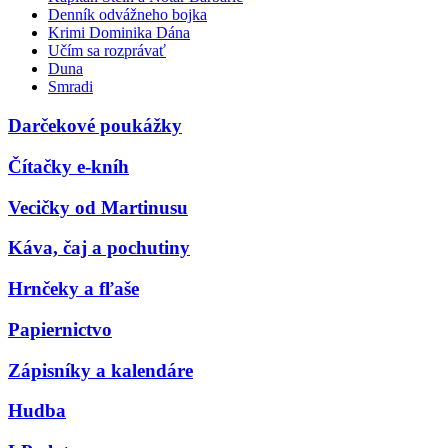
Denník odvážneho bojka
Krimi Dominika Dána
Učím sa rozprávať
Duna
Smradi
Darčekové poukážky
Čítačky e-kníh
Vecičky od Martinusu
Káva, čaj a pochutiny
Hrnčeky a fľaše
Papiernictvo
Zápisníky a kalendáre
Hudba