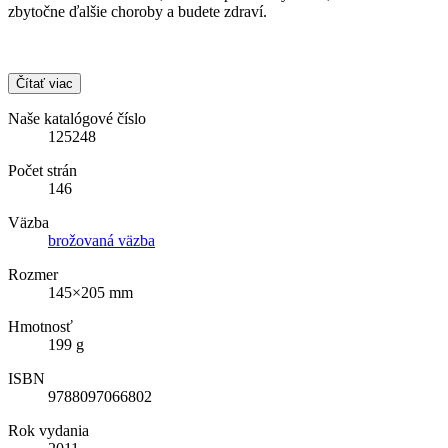
zbytočne ďalšie choroby a budete zdraví.
Čítať viac
Naše katalógové číslo
125248
Počet strán
146
Väzba
brožovaná väzba
Rozmer
145×205 mm
Hmotnosť
199 g
ISBN
9788097066802
Rok vydania