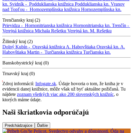
kn.
Svidník -
Podduklianska knižnica
Podduklianska kn.
Vranov
nad Topľou -
Hornozemplínska knižnica
Hornozemplínska kn.
Trenčiansky kraj (2)
Prievidza -
Hornonitrianska knižnica
Hornonitrianska kn.
Trenčín -
Verejná knižnica Michala Rešetku
Verejná kn. M. Rešetku
Žilinský kraj (2)
Dolný Kubín -
Oravská knižnica A. Habovštiaka
Oravská kn. A.
Habovštiaka
Martin -
Turčianska knižnica
Turčianska kn.
Banskobystrický kraj (0)
Trnavský kraj (0)
Zdroj informácií:
Infogate.sk
. Údaje hovoria o tom, že kniha je v
evidencii danej knižnice, môže však už byť aktuálne požičaná. Tu
nájdete
zoznam všetkých viac ako 200 slovenských knižníc
, o
ktorých máme údaje.
Naši škriatkovia odporúčajú
Predchádzajúce
Ďalšie