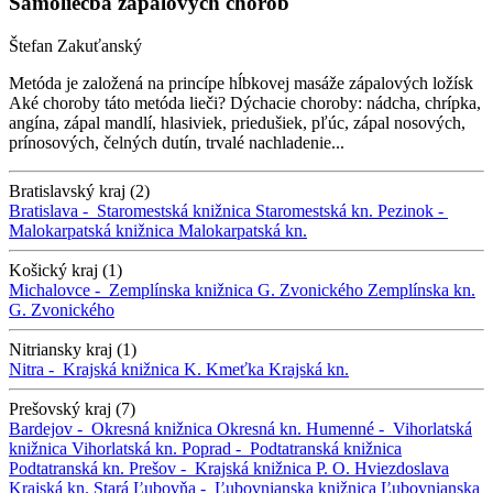
Samoliečba zápalových chorôb
Štefan Zakuťanský
Metóda je založená na princípe hĺbkovej masáže zápalových ložísk
Aké choroby táto metóda lieči? Dýchacie choroby: nádcha, chrípka,
angína, zápal mandlí, hlasiviek, priedušiek, pľúc, zápal nosových,
prínosových, čelných dutín, trvalé nachladenie...
Bratislavský kraj (2)
Bratislava -
Staromestská knižnica
Staromestská kn.
Pezinok -
Malokarpatská knižnica
Malokarpatská kn.
Košický kraj (1)
Michalovce -
Zemplínska knižnica G. Zvonického
Zemplínska kn.
G. Zvonického
Nitriansky kraj (1)
Nitra -
Krajská knižnica K. Kmeťka
Krajská kn.
Prešovský kraj (7)
Bardejov -
Okresná knižnica
Okresná kn.
Humenné -
Vihorlatská
knižnica
Vihorlatská kn.
Poprad -
Podtatranská knižnica
Podtatranská kn.
Prešov -
Krajská knižnica P. O. Hviezdoslava
Krajská kn.
Stará Ľubovňa -
Ľubovnianska knižnica
Ľubovnianska