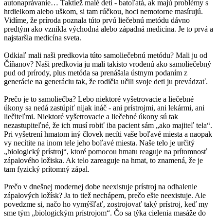
autonaprávanie… Taktiež malé deti - batoľatá, ak majú problémy s
hrdielkom alebo uškom, si tam rúčkou, hoci nemotorne masírujú.
Vidíme, že príroda poznala túto prvú liečebnú metódu dávno
predtým ako vznikla východná alebo západná medicína. Je to prvá a
najstaršia medicína sveta.
Odkiaľ mali naši predkovia túto samoliečebnú metódu? Mali ju od
Číňanov? Naši predkovia ju mali takisto vrodenú ako samoliečebný
pud od prírody, plus metóda sa prenášala ústnym podaním z
generácie na generáciu tak, že rodičia učili svoje deti ju prevádzať.
Prečo je to samoliečba? Lebo niektoré vyšetrovacie a liečebné
úkony sa nedá zastúpiť nijak ináč - ani prístrojmi, ani lekármi, ani
liečiteľmi. Niektoré vyšetrovacie a liečebné úkony sú tak
nezastupiteľné, že ich musí robiť iba pacient sám „ako majiteľ tela“.
Pri vyšetrení hmatom iný človek necíti vaše boľavé miesta a naopak
vy necítite na inom tele jeho boľavé miesta. Naše telo je určitý
„biologický prístroj“, ktoré pomocou hmatu reaguje na prítomnosť
zápalového ložiska. Ak telo zareaguje na hmat, to znamená, že je
tam fyzický prítomný zápal.
Prečo v dnešnej modernej dobe neexistuje prístroj na odhalenie
zápalových ložísk? Ja to tiež nechápem, prečo ešte neexistuje. Ale
povedzme si, načo ho vymýšľať, zostrojovať taký prístroj, keď my
sme tým „biologickým prístrojom“. Čo sa týka cielenia masáže do