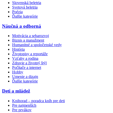
Slovenská beletria
Svetová beletria
Poézia
Ďalšie kategórie
Náučná a odborná
Motivácia a sebarozvoj
Biznis a manažment
Humanitné a spoločenské vedy
História
Životopisy a reportáže
Vzťahy a rodina
Zdravie a životný štýl
Počítače a internet
Hobby
Umenie a dizajn
Ďalšie kategórie
Deti a mládež
Knihorad – poradca kníh pre deti
Pre najmenších
Pre prvákov