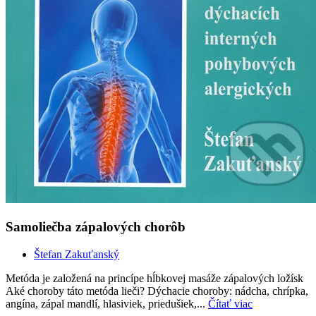
Samoliečba zápalových chorôb
Štefan Zakuťanský
Metóda je založená na princípe hĺbkovej masáže zápalových ložísk
Aké choroby táto metóda lieči? Dýchacie choroby: nádcha, chrípka,
angína, zápal mandlí, hlasiviek, priedušiek,...
Čítať viac