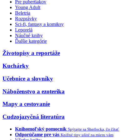
Pre pubertiakov
Young Adult
Beletria
Rozprávky
Sci-fi, fantasy a komiksy
Leporelá
Náučné knihy
Ďalšie kategórie
Životopisy a reportáže
Kuchárky
Učebnice a slovníky
Náboženstvo a ezoterika
Mapy a cestovanie
Cudzojazyčná literatúra
Knihomoľský pomocník
Spýtajte sa Sherlocka, čo čítať
Odporúčame pre vás
Knižné tipy ušité na mieru vám