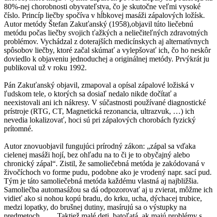
80%-nej chorobnosti obyvateľstva, čo je skutočne veľmi vysoké
číslo. Princíp liečby spočíva v hĺbkovej masáži zápalových ložísk.
Autor metódy Štefan Zakuťanský (1958),objavil túto liečebnú
metódu počas liečby svojich ťažkých a neliečiteľných zdravotných
problémov. Vychádzal z doterajších medicínskych aj alternatívnych
spôsobov liečby, ktoré začal skúmať a vylepšovať ich, čo ho neskôr
doviedlo k objaveniu jednoduchej a originálnej metódy. Prvýkrát ju
publikoval už v roku 1992.
Pán Zakuťanský objavil, zmapoval a opísal zápalové ložiská v
ľudskom tele, o ktorých sa dosiaľ nedalo nikde dočítať a
neexistovali ani ich nákresy. V súčastnosti používané diagnostické
prístroje (RTG, CT, Magnetická rezonancia, ultrazvuk, …) ich
nevedia lokalizovať, hoci sú pri zápalových chorobách fyzický
prítomné.
Autor znovuobjavil fungujúci prírodný zákon: „zápal sa vďaka
cielenej masáži hojí, bez ohľadu na to či je to obyčajný alebo
chronický zápal“. Zistil, že samoliečebná metóda je zakódovaná v
živočíchoch vo forme pudu, podobne ako je vrodený napr. sací pud.
Tým je táto samoliečebná metóda každému vlastná aj najbližšia.
Samoliečba automasážou sa dá odpozorovať aj u zvierat, môžme ich
vidieť ako si nohou kopú bradu, do krku, ucha, dýchacej trubice,
medzi lopatky, do brušnej dutiny, masírujú sa o výstupky na
predmetoch…… Taktiež malé deti, batoľatá, ak majú problémy s