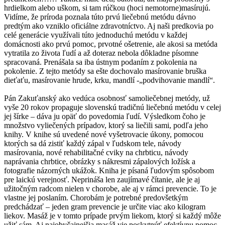
hrdielkom alebo uškom, si tam rúčkou (hoci nemotorne)masírujú.
Vidíme, že príroda poznala túto prvú liečebnú metódu dávno
predtým ako vzniklo oficiálne zdravotníctvo. Aj naši predkovia po
celé generácie využívali túto jednoduchú metódu v každej
domácnosti ako prvú pomoc, prvotné ošetrenie, ale akosi sa metóda
vytratila zo života ľudí a až doteraz nebola dôkladne písomne
spracovaná. Prenášala sa iba ústnym podaním z pokolenia na
pokolenie. Z tejto metódy sa ešte dochovalo masírovanie bruška
dieťaťu, masírovanie hrude, krku, mandlí -„podvihovanie mandlí“.
Pán Zakuťanský ako vedúca osobnosť samoliečebnej metódy, už
vyše 20 rokov propaguje slovenskú tradičnú liečebnú metódu v celej
jej šírke – dáva ju opäť do povedomia ľudí. Výsledkom čoho je
množstvo vyliečených prípadov, ktorý sa liečili sami, podľa jeho
knihy. V knihe sú uvedené nové vyšetrovacie úkony, pomocou
ktorých sa dá zistiť každý zápal v ľudskom tele, návody
masírovania, nové rehabilitačné cviky na chrbticu, návody
naprávania chrbtice, obrázky s nákresmi zápalových ložísk a
fotografie názorných ukážok. Kniha je písaná ľudovým spôsobom
pre laickú verejnosť. Neprináša len zaujímavé čítanie, ale je aj
užitočným radcom nielen v chorobe, ale aj v rámci prevencie. To je
vlastne jej poslaním. Chorobám je potrebné predovšetkým
predchádzať – jeden gram prevencie je určite viac ako kilogram
liekov. Masáž je v tomto prípade prvým liekom, ktorý si každý môže
užiť sám. Aj najobyčajnejšia masáž vie poskytnúť efektívnu pomoc