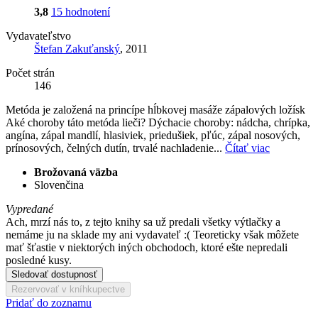
3,8
15 hodnotení
Vydavateľstvo
Štefan Zakuťanský
, 2011
Počet strán
146
Metóda je založená na princípe hĺbkovej masáže zápalových ložísk
Aké choroby táto metóda lieči? Dýchacie choroby: nádcha, chrípka,
angína, zápal mandlí, hlasiviek, priedušiek, pľúc, zápal nosových,
prínosových, čelných dutín, trvalé nachladenie...
Čítať viac
Brožovaná väzba
Slovenčina
Vypredané
Ach, mrzí nás to, z tejto knihy sa už predali všetky výtlačky a
nemáme ju na sklade my ani vydavateľ :( Teoreticky však môžete
mať šťastie v niektorých iných obchodoch, ktoré ešte nepredali
posledné kusy.
Sledovať dostupnosť
Rezervovať v kníhkupectve
Pridať do zoznamu