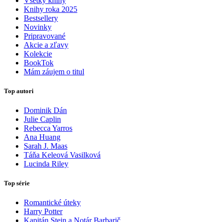
Všetky knihy
Knihy roka 2025
Bestsellery
Novinky
Pripravované
Akcie a zľavy
Kolekcie
BookTok
Mám záujem o titul
Top autori
Dominik Dán
Julie Caplin
Rebecca Yarros
Ana Huang
Sarah J. Maas
Táňa Keleová Vasilková
Lucinda Riley
Top série
Romantické úteky
Harry Potter
Kapitán Stein a Notár Barbarič