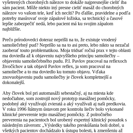
vyšetrených chorobných nálezov to dokáže najpresnejšie cieliť iba
sám pacient. Môže niekto iný presne cieliť masáž do chorobných
nálezov vo vašom tele, keď ich necíti? Po ďalšie, pravidelne a podľa
potreby masírovať svoje zápalové ložiska, sa technický a časové
lepšie zabezpečiť nedá, lebo pacient má ku svojim zápalom
najbližšie.
Prečo prírodovedci doteraz neprišli na to, že existuje vrodený
samoliečebný pud? Neprišlo sa na to asi preto, lebo nikto sa nezačal
zaoberať touto problematikou. Moja tridsať ročná prax v tejto oblasti
ma doviedla až k objaveniu najvyššieho princípu samoliečby –
objaveniu samoliečebného pudu. P.I. Pavlov pracoval na reflexoch
živočíchov a tak objavil Pavlov reflex, ja som pracoval na
samoliečbe a to ma doviedlo ku tomuto objavu. Vďaka
znovuobjaveniu pudu samoliečby je človek kompletnejší a
dokonalejší.
Aby človek bol pri automasáži sebestačný, aj na miesta kde
nedočiahne, som zostrojil nový prototyp masážnej pomôcky,
podobný aký využívajú zvieratá a aký využívali aj naši predkovia.
V roku 1996 štátnym ústavom pre kontrolu liečiv bolo vykonané
klinické preverenie tejto masážnej pomôcky. Z polročného
preverenia na pacientoch bol urobený expertný klinický posudok s
následným záverom: „Výsledky takého preskúšania boli dobré, u
všetkých pacientov dochádzalo k ústupu bolesti, k zmenšeniu až