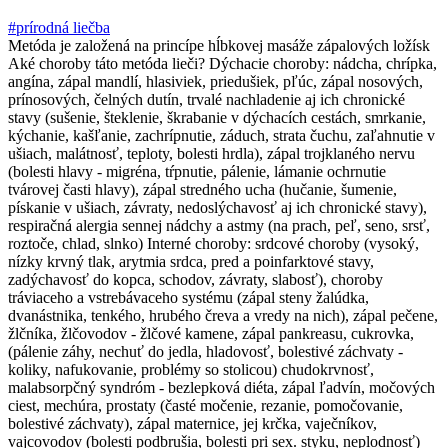
#prírodná liečba
Metóda je založená na princípe hĺbkovej masáže zápalových ložísk
Aké choroby táto metóda lieči? Dýchacie choroby: nádcha, chrípka,
angína, zápal mandlí, hlasiviek, priedušiek, pľúc, zápal nosových,
prínosových, čelných dutín, trvalé nachladenie aj ich chronické
stavy (sušenie, šteklenie, škrabanie v dýchacích cestách, smrkanie,
kýchanie, kašľanie, zachrípnutie, záduch, strata čuchu, zaľahnutie v
ušiach, malátnosť, teploty, bolesti hrdla), zápal trojklaného nervu
(bolesti hlavy - migréna, tŕpnutie, pálenie, lámanie ochrnutie
tvárovej časti hlavy), zápal stredného ucha (hučanie, šumenie,
pískanie v ušiach, závraty, nedoslýchavosť aj ich chronické stavy),
respiračná alergia sennej nádchy a astmy (na prach, peľ, seno, srsť,
roztoče, chlad, slnko) Interné choroby: srdcové choroby (vysoký,
nízky krvný tlak, arytmia srdca, pred a poinfarktové stavy,
zadýchavosť do kopca, schodov, závraty, slabosť), choroby
tráviaceho a vstrebávaceho systému (zápal steny žalúdka,
dvanástnika, tenkého, hrubého čreva a vredy na nich), zápal pečene,
žlčníka, žlčovodov - žlčové kamene, zápal pankreasu, cukrovka,
(pálenie záhy, nechuť do jedla, hladovosť, bolestivé záchvaty -
koliky, nafukovanie, problémy so stolicou) chudokrvnosť,
malabsorpčný syndróm - bezlepková diéta, zápal ľadvín, močových
ciest, mechúra, prostaty (časté močenie, rezanie, pomočovanie,
bolestivé záchvaty), zápal maternice, jej krčka, vaječníkov,
vajcovodov (bolesti podbrušia, bolesti pri sex. styku, neplodnosť)