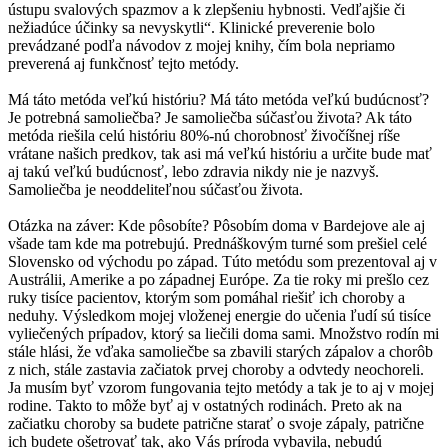
ústupu svalových spazmov a k zlepšeniu hybnosti. Vedľajšie či
nežiadúce účinky sa nevyskytli“. Klinické preverenie bolo
prevádzané podľa návodov z mojej knihy, čím bola nepriamo
preverená aj funkčnosť tejto metódy.
Má táto metóda veľkú históriu? Má táto metóda veľkú budúcnosť?
Je potrebná samoliečba? Je samoliečba súčasťou života? Ak táto
metóda riešila celú históriu 80%-nú chorobnosť živočíšnej ríše
vrátane našich predkov, tak asi má veľkú históriu a určite bude mať
aj takú veľkú budúcnosť, lebo zdravia nikdy nie je nazvyš.
Samoliečba je neoddeliteľnou súčasťou života.
Otázka na záver: Kde pôsobíte? Pôsobím doma v Bardejove ale aj
všade tam kde ma potrebujú. Prednáškovým turné som prešiel celé
Slovensko od východu po západ. Túto metódu som prezentoval aj v
Austrálii, Amerike a po západnej Európe. Za tie roky mi prešlo cez
ruky tisíce pacientov, ktorým som pomáhal riešiť ich choroby a
neduhy. Výsledkom mojej vloženej energie do učenia ľudí sú tisíce
vyliečených prípadov, ktorý sa liečili doma sami. Množstvo rodín mi
stále hlási, že vďaka samoliečbe sa zbavili starých zápalov a chorôb
z nich, stále zastavia začiatok prvej choroby a odvtedy neochoreli.
Ja musím byť vzorom fungovania tejto metódy a tak je to aj v mojej
rodine. Takto to môže byť aj v ostatných rodinách. Preto ak na
začiatku choroby sa budete patrične starať o svoje zápaly, patrične
ich budete ošetrovať tak, ako Vás príroda vybavila, nebudú