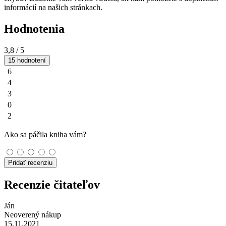
informácií na našich stránkach.
Hodnotenia
3,8
/ 5
15 hodnotení
6
4
3
0
2
Ako sa páčila kniha vám?
Pridať recenziu
Recenzie čitateľov
Ján
Neoverený nákup
15.11.2021