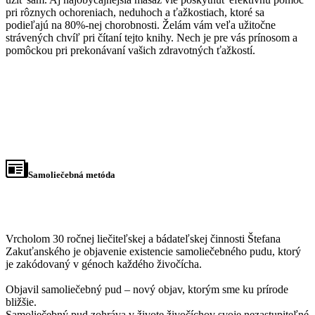
pri rôznych ochoreniach, neduhoch a ťažkostiach, ktoré sa
podieľajú na 80%-nej chorobnosti. Želám vám veľa užitočne
strávených chvíľ pri čítaní tejto knihy. Nech je pre vás prínosom a
pomôckou pri prekonávaní vašich zdravotných ťažkostí.
Samoliečebná metóda
Vrcholom 30 ročnej liečiteľskej a bádateľskej činnosti Štefana
Zakuťanského je objavenie existencie samoliečebného pudu, ktorý
je zakódovaný v génoch každého živočícha.
Objavil samoliečebný pud – nový objav, ktorým sme ku prírode
bližšie.
Samoliečebný pud zohráva v živote živočíchov svoje nezastupiteľné