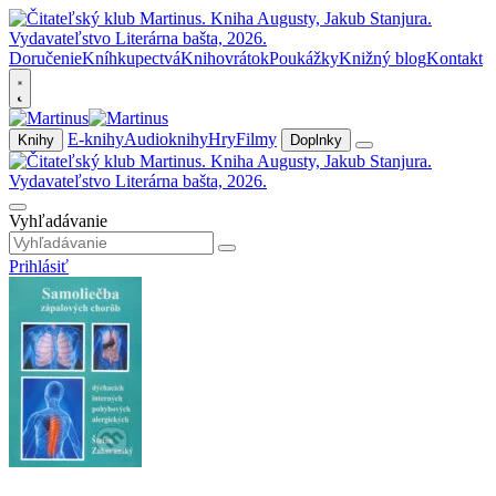
Doručenie
Kníhkupectvá
Knihovrátok
Poukážky
Knižný blog
Kontakt
E-knihy
Audioknihy
Hry
Filmy
Knihy
Doplnky
Vyhľadávanie
Prihlásiť