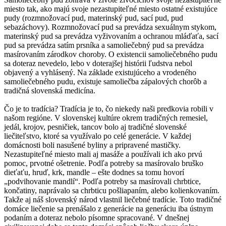
miesto tak, ako majú svoje nezastupiteľné miesto ostatné existujúce
pudy (rozmnožovací pud, materinský pud, sací pud, pud
sebazáchovy). Rozmnožovací pud sa prevádza sexuálnym stykom,
materinský pud sa prevádza vyživovaním a ochranou mláďaťa, sací
pud sa prevádza satím prsníka a samoliečebný pud sa prevádza
masírovaním zárodkov choroby. O existencii samoliečebného pudu
sa doteraz nevedelo, lebo v doterajšej histórii ľudstva nebol
objavený a vyhlásený. Na základe existujúceho a vrodeného
samoliečebného pudu, existuje samoliečba zápalových chorôb a
tradičná slovenská medicína.
Čo je to tradícia? Tradícia je to, čo niekedy naši predkovia robili v
našom regióne. V slovenskej kultúre okrem tradičných remesiel,
jedál, krojov, pesničiek, tancov bolo aj tradičné slovenské
liečiteľstvo, ktoré sa využívalo po celé generácie. V každej
domácnosti boli nasušené byliny a pripravené mastičky.
Nezastupiteľné miesto mali aj masáže a používali ich ako prvú
pomoc, prvotné ošetrenie. Podľa potreby sa masírovalo bruško
dieťaťu, hruď, krk, mandle – ešte dodnes sa tomu hovorí
„podvihovanie mandlí“. Podľa potreby sa masírovali chrbtice,
končatiny, naprávalo sa chrbticu pošliapaním, alebo kolienkovaním.
Takže aj náš slovenský národ vlastnil liečebné tradície. Toto tradičné
domáce liečenie sa prenášalo z generácie na generáciu iba ústnym
podaním a doteraz nebolo písomne spracované. V dnešnej