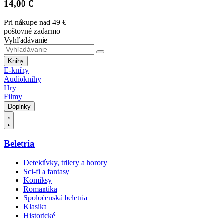
14,00 €
Pri nákupe nad 49 €
poštovné zadarmo
Vyhľadávanie
Knihy
E-knihy
Audioknihy
Hry
Filmy
Doplnky
Beletria
Detektívky, trilery a horory
Sci-fi a fantasy
Komiksy
Romantika
Spoločenská beletria
Klasika
Historické