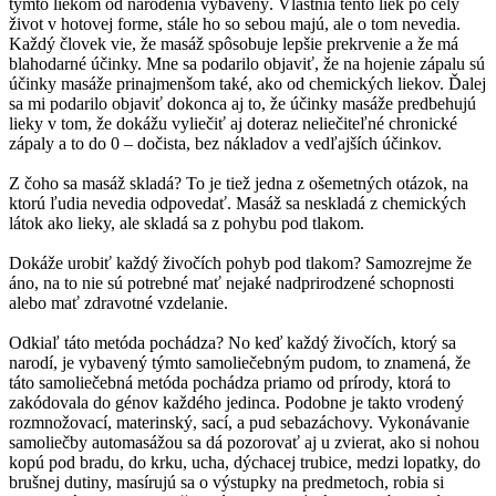
týmto liekom od narodenia vybavený. Vlastnia tento liek po celý
život v hotovej forme, stále ho so sebou majú, ale o tom nevedia.
Každý človek vie, že masáž spôsobuje lepšie prekrvenie a že má
blahodarné účinky. Mne sa podarilo objaviť, že na hojenie zápalu sú
účinky masáže prinajmenšom také, ako od chemických liekov. Ďalej
sa mi podarilo objaviť dokonca aj to, že účinky masáže predbehujú
lieky v tom, že dokážu vyliečiť aj doteraz neliečiteľné chronické
zápaly a to do 0 – dočista, bez nákladov a vedľajších účinkov.
Z čoho sa masáž skladá? To je tiež jedna z ošemetných otázok, na
ktorú ľudia nevedia odpovedať. Masáž sa neskladá z chemických
látok ako lieky, ale skladá sa z pohybu pod tlakom.
Dokáže urobiť každý živočích pohyb pod tlakom? Samozrejme že
áno, na to nie sú potrebné mať nejaké nadprirodzené schopnosti
alebo mať zdravotné vzdelanie.
Odkiaľ táto metóda pochádza? No keď každý živočích, ktorý sa
narodí, je vybavený týmto samoliečebným pudom, to znamená, že
táto samoliečebná metóda pochádza priamo od prírody, ktorá to
zakódovala do génov každého jedinca. Podobne je takto vrodený
rozmnožovací, materinský, sací, a pud sebazáchovy. Vykonávanie
samoliečby automasážou sa dá pozorovať aj u zvierat, ako si nohou
kopú pod bradu, do krku, ucha, dýchacej trubice, medzi lopatky, do
brušnej dutiny, masírujú sa o výstupky na predmetoch, robia si