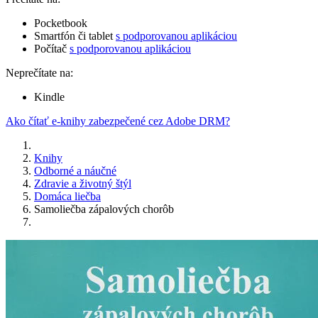
Pocketbook
Smartfón či tablet
s podporovanou aplikáciou
Počítač
s podporovanou aplikáciou
Neprečítate na:
Kindle
Ako čítať e-knihy zabezpečené cez Adobe DRM?
Knihy
Odborné a náučné
Zdravie a životný štýl
Domáca liečba
Samoliečba zápalových chorôb