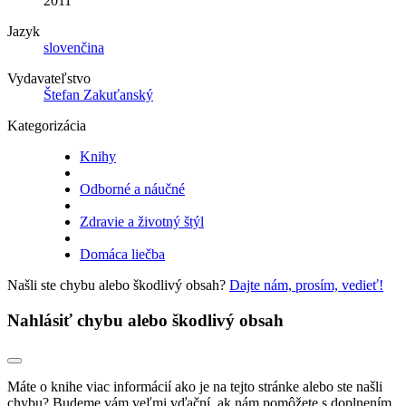
2011
Jazyk
slovenčina
Vydavateľstvo
Štefan Zakuťanský
Kategorizácia
Knihy
Odborné a náučné
Zdravie a životný štýl
Domáca liečba
Našli ste chybu alebo škodlivý obsah?
Dajte nám, prosím, vedieť!
Nahlásiť chybu alebo škodlivý obsah
Máte o knihe viac informácií ako je na tejto stránke alebo ste našli
chybu? Budeme vám veľmi vďační, ak nám pomôžete s doplnením