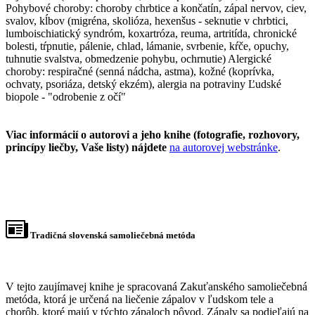
Pohybové choroby: choroby chrbtice a končatín, zápal nervov, ciev,
svalov, kĺbov (migréna, skolióza, hexenšus - seknutie v chrbtici,
lumboischiatický syndróm, koxartróza, reuma, artritída, chronické
bolesti, tŕpnutie, pálenie, chlad, lámanie, svrbenie, kŕče, opuchy,
tuhnutie svalstva, obmedzenie pohybu, ochrnutie) Alergické
choroby: respiračné (senná nádcha, astma), kožné (koprívka,
ochvaty, psoriáza, detský ekzém), alergia na potraviny Ľudské
biopole - "odrobenie z očí"
Viac informácií o autorovi a jeho knihe (fotografie, rozhovory,
princípy liečby, Vaše listy) nájdete
na autorovej webstránke
.
Tradičná slovenská samoliečebná metóda
V tejto zaujímavej knihe je spracovaná Zakuťanského samoliečebná
metóda, ktorá je určená na liečenie zápalov v ľudskom tele a
chorôb, ktoré majú v týchto zápaloch pôvod. Zápaly sa podieľajú na