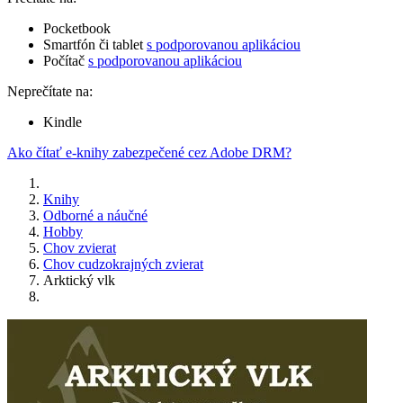
Pocketbook
Smartfón či tablet
s podporovanou aplikáciou
Počítač
s podporovanou aplikáciou
Neprečítate na:
Kindle
Ako čítať e-knihy zabezpečené cez Adobe DRM?
Knihy
Odborné a náučné
Hobby
Chov zvierat
Chov cudzokrajných zvierat
Arktický vlk