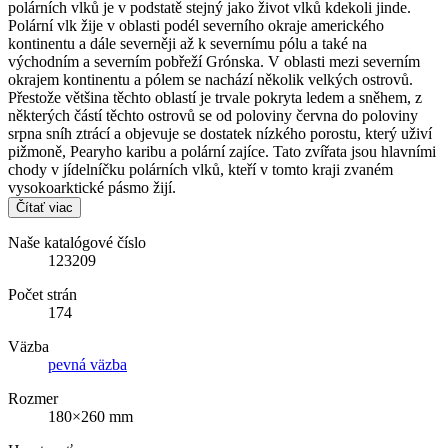
polárních vlků je v podstatě stejný jako život vlků kdekoli jinde.
Polární vlk žije v oblasti podél severního okraje amerického
kontinentu a dále severněji až k severnímu pólu a také na
východním a severním pobřeží Grónska. V oblasti mezi severním
okrajem kontinentu a pólem se nachází několik velkých ostrovů.
Přestože většina těchto oblastí je trvale pokryta ledem a sněhem, z
některých částí těchto ostrovů se od poloviny června do poloviny
srpna sníh ztrácí a objevuje se dostatek nízkého porostu, který uživí
pižmoně, Pearyho karibu a polární zajíce. Tato zvířata jsou hlavními
chody v jídelníčku polárních vlků, kteří v tomto kraji zvaném
vysokoarktické pásmo žijí.
Čítať viac
Naše katalógové číslo
123209
Počet strán
174
Väzba
pevná väzba
Rozmer
180×260 mm