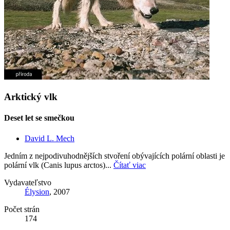
Arktický vlk
Deset let se smečkou
David L. Mech
Jedním z nejpodivuhodnějších stvoření obývajících polární oblasti je
polární vlk (Canis lupus arctos)...
Čítať viac
Vydavateľstvo
Élysion
, 2007
Počet strán
174