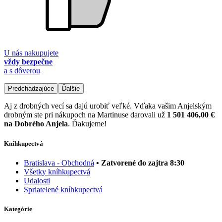
U nás nakupujete
vždy bezpečne
a s dôverou
Predchádzajúce
Ďalšie
Aj z drobných vecí sa dajú urobiť veľké. Vďaka vašim Anjelským
drobným ste pri nákupoch na Martinuse darovali už
1 501 406,00 €
na Dobrého Anjela
. Ďakujeme!
Kníhkupectvá
Bratislava - Obchodná
• Zatvorené do zajtra 8:30
Všetky kníhkupectvá
Udalosti
Spriatelené kníhkupectvá
Kategórie