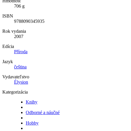
Hmotnosť
706 g
ISBN
9788090345935
Rok vydania
2007
Edícia
Příroda
Jazyk
čeština
Vydavateľstvo
Élysion
Kategorizácia
Knihy
Odborné a náučné
Hobby