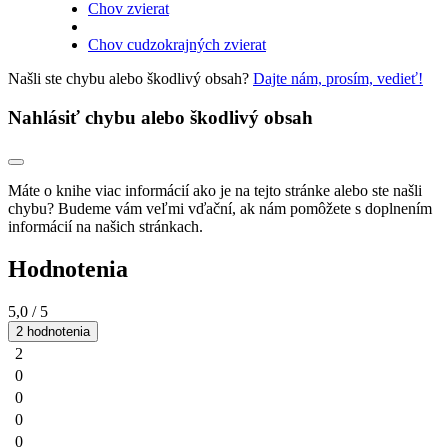
Chov zvierat
Chov cudzokrajných zvierat
Našli ste chybu alebo škodlivý obsah?
Dajte nám, prosím, vedieť!
Nahlásiť chybu alebo škodlivý obsah
Máte o knihe viac informácií ako je na tejto stránke alebo ste našli
chybu? Budeme vám veľmi vďační, ak nám pomôžete s doplnením
informácií na našich stránkach.
Hodnotenia
5,0
/ 5
2 hodnotenia
2
0
0
0
0