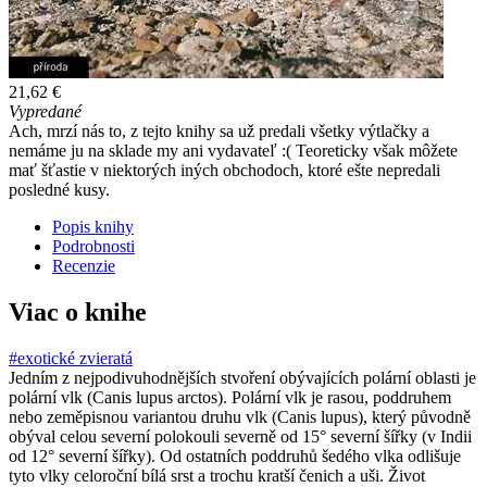
21,62 €
Vypredané
Ach, mrzí nás to, z tejto knihy sa už predali všetky výtlačky a
nemáme ju na sklade my ani vydavateľ :( Teoreticky však môžete
mať šťastie v niektorých iných obchodoch, ktoré ešte nepredali
posledné kusy.
Popis knihy
Podrobnosti
Recenzie
Viac o knihe
#exotické zvieratá
Jedním z nejpodivuhodnějších stvoření obývajících polární oblasti je
polární vlk (Canis lupus arctos). Polární vlk je rasou, poddruhem
nebo zeměpisnou variantou druhu vlk (Canis lupus), který původně
obýval celou severní polokouli severně od 15° severní šířky (v Indii
od 12° severní šířky). Od ostatních poddruhů šedého vlka odlišuje
tyto vlky celoroční bílá srst a trochu kratší čenich a uši. Život