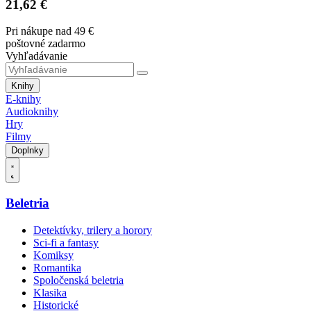
21,62 €
Pri nákupe nad 49 €
poštovné zadarmo
Vyhľadávanie
Knihy
E-knihy
Audioknihy
Hry
Filmy
Doplnky
Beletria
Detektívky, trilery a horory
Sci-fi a fantasy
Komiksy
Romantika
Spoločenská beletria
Klasika
Historické