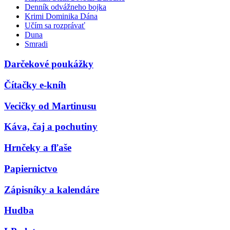
Denník odvážneho bojka
Krimi Dominika Dána
Učím sa rozprávať
Duna
Smradi
Darčekové poukážky
Čítačky e-kníh
Vecičky od Martinusu
Káva, čaj a pochutiny
Hrnčeky a fľaše
Papiernictvo
Zápisníky a kalendáre
Hudba