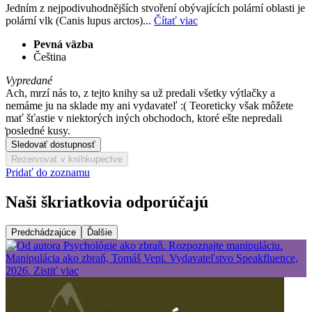
Jedním z nejpodivuhodnějších stvoření obývajících polární oblasti je
polární vlk (Canis lupus arctos)...
Čítať viac
Pevná väzba
Čeština
Vypredané
Ach, mrzí nás to, z tejto knihy sa už predali všetky výtlačky a
nemáme ju na sklade my ani vydavateľ :( Teoreticky však môžete
mať šťastie v niektorých iných obchodoch, ktoré ešte nepredali
posledné kusy.
Sledovať dostupnosť
Rezervovať v kníhkupectve
Pridať do zoznamu
Naši škriatkovia odporúčajú
Predchádzajúce
Ďalšie