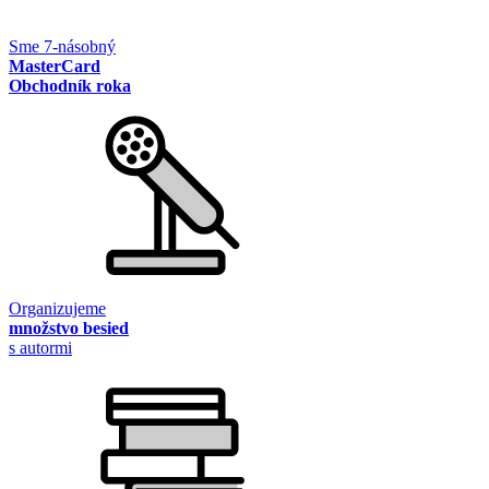
Sme 7-násobný
MasterCard
Obchodník roka
Organizujeme
množstvo besied
s autormi