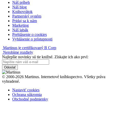
Náš príbeh
Náš blog
Knihovrátok
Partnerský systém
Pridaj sa k nám
Marketing
Náš labák
Prehlásenie o cookies
Vyhlásenie o prístupnosti
Martinus je certifikovaný B Corp
Nerobíme rozdiely
Najlepšie novinky sú tie knižné. Získajte ich ako prví:
Odoslať
© 2000-2026 Martinus. Internetové kníhkupectvo. Všetky práva
vyhradené.
Nastaviť cookies
Ochrana súkromia
Obchodné podmienky