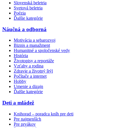
Slovenská beletria
Svetová beletria
Poézia
Ďalšie kategórie
Náučná a odborná
Motivácia a sebarozvoj
Biznis a manažment
Humanitné a spoločenské vedy
História
Životopisy a reportáže
Vzťahy a rodina
Zdravie a životný štýl
Počítače a internet
Hobby
Umenie a dizajn
Ďalšie kategórie
Deti a mládež
Knihorad – poradca kníh pre deti
Pre najmenších
Pre prvákov