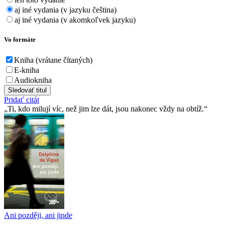
aj iné vydania (v jazyku čeština)
aj iné vydania (v akomkoľvek jazyku)
Vo formáte
Kniha (vrátane čítaných)
E-kniha
Audiokniha
Sledovať titul
Pridať citát
Ti, kdo milují víc, než jim lze dát, jsou nakonec vždy na obtíž.
Ani později, ani jinde