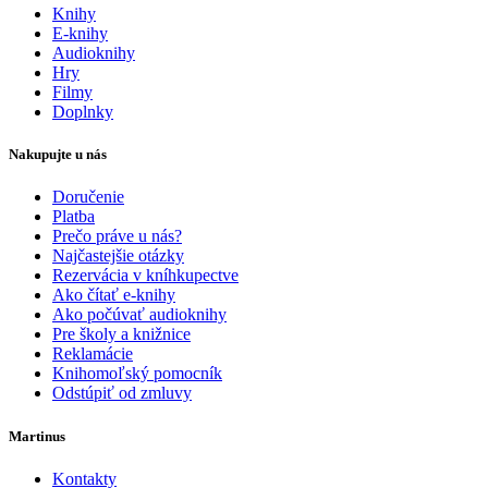
Knihy
E-knihy
Audioknihy
Hry
Filmy
Doplnky
Nakupujte u nás
Doručenie
Platba
Prečo práve u nás?
Najčastejšie otázky
Rezervácia v kníhkupectve
Ako čítať e-knihy
Ako počúvať audioknihy
Pre školy a knižnice
Reklamácie
Knihomoľský pomocník
Odstúpiť od zmluvy
Martinus
Kontakty