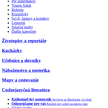
Pre pubertiakov
Young Adult
Beletria
Rozprávky
Sci-fi, fantasy a komiksy
Leporelá
Náučné knihy
Ďalšie kategórie
Životopisy a reportáže
Kuchárky
Učebnice a slovníky
Náboženstvo a ezoterika
Mapy a cestovanie
Cudzojazyčná literatúra
Knihomoľský pomocník
Spýtajte sa Sherlocka, čo čítať
Odporúčame pre vás
Knižné tipy ušité na mieru vám
Všetky knihy