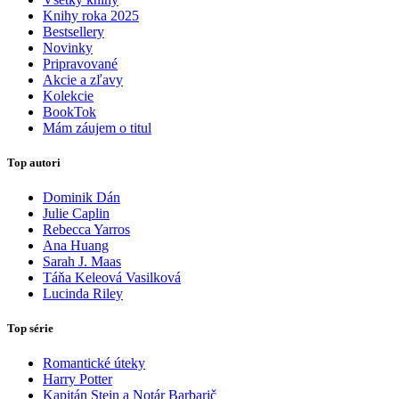
Knihy roka 2025
Bestsellery
Novinky
Pripravované
Akcie a zľavy
Kolekcie
BookTok
Mám záujem o titul
Top autori
Dominik Dán
Julie Caplin
Rebecca Yarros
Ana Huang
Sarah J. Maas
Táňa Keleová Vasilková
Lucinda Riley
Top série
Romantické úteky
Harry Potter
Kapitán Stein a Notár Barbarič