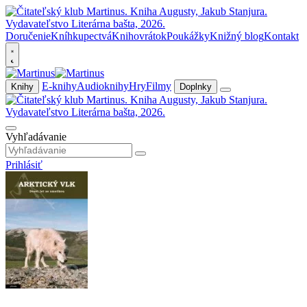
Doručenie
Kníhkupectvá
Knihovrátok
Poukážky
Knižný blog
Kontakt
E-knihy
Audioknihy
Hry
Filmy
Knihy
Doplnky
Vyhľadávanie
Prihlásiť