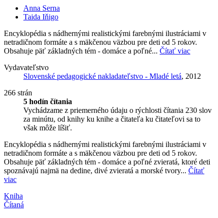
Anna Serna
Taida Iňigo
Encyklopédia s nádhernými realistickými farebnými ilustráciami v
netradičnom formáte a s mäkčenou väzbou pre deti od 5 rokov.
Obsahuje päť základných tém - domáce a poľné...
Čítať viac
Vydavateľstvo
Slovenské pedagogické nakladateľstvo - Mladé letá
, 2012
266 strán
5 hodín čítania
Vychádzame z priemerného údaju o rýchlosti čítania 230 slov
za minútu, od knihy ku knihe a čitateľa ku čitateľovi sa to
však môže líšiť.
Encyklopédia s nádhernými realistickými farebnými ilustráciami v
netradičnom formáte a s mäkčenou väzbou pre deti od 5 rokov.
Obsahuje päť základných tém - domáce a poľné zvieratá, ktoré deti
spoznávajú najmä na dedine, divé zvieratá a morské tvory...
Čítať
viac
Kniha
Čítaná