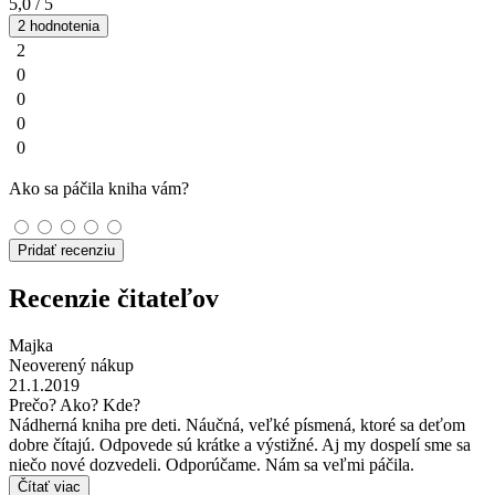
5,0
/ 5
2 hodnotenia
2
0
0
0
0
Ako sa páčila kniha vám?
Pridať recenziu
Recenzie čitateľov
Majka
Neoverený nákup
21.1.2019
Prečo? Ako? Kde?
Nádherná kniha pre deti. Náučná, veľké písmená, ktoré sa deťom
dobre čítajú. Odpovede sú krátke a výstižné. Aj my dospelí sme sa
niečo nové dozvedeli. Odporúčame. Nám sa veľmi páčila.
Čítať viac