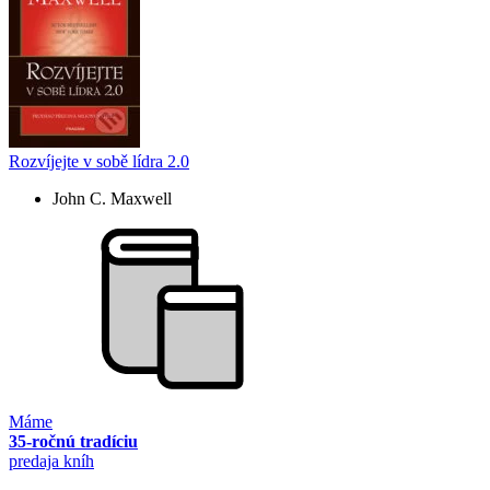
Rozvíjejte v sobě lídra 2.0
John C. Maxwell
Máme
35-ročnú tradíciu
predaja kníh