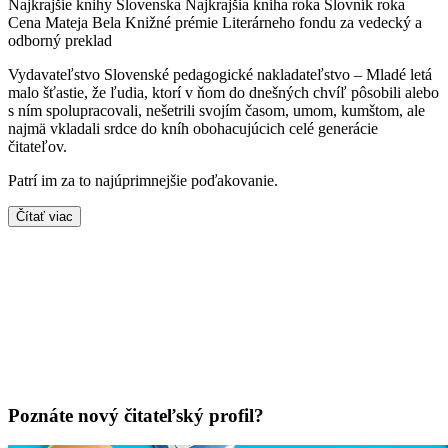
Najkrajšie knihy Slovenska Najkrajšia kniha roka Slovník roka
Cena Mateja Bela Knižné prémie Literárneho fondu za vedecký a
odborný preklad
Vydavateľstvo Slovenské pedagogické nakladateľstvo – Mladé letá
malo šťastie, že ľudia, ktorí v ňom do dnešných chvíľ pôsobili alebo
s ním spolupracovali, nešetrili svojím časom, umom, kumštom, ale
najmä vkladali srdce do kníh obohacujúcich celé generácie
čitateľov.
Patrí im za to najúprimnejšie poďakovanie.
Čítať viac
Poznáte nový čitateľský profil?