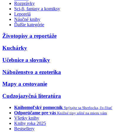
Rozprávky
Sci-fi, fantasy a komiksy
Leporelá
Náučné knihy
Ďalšie kategórie
Životopisy a reportáže
Kuchárky
Učebnice a slovníky
Náboženstvo a ezoterika
Mapy a cestovanie
Cudzojazyčná literatúra
Knihomoľský pomocník
Spýtajte sa Sherlocka, čo čítať
Odporúčame pre vás
Knižné tipy ušité na mieru vám
Všetky knihy
Knihy roka 2025
Bestsellery