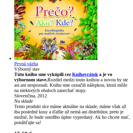
Pevná väzba
Výborný stav
Túto knihu sme vykúpili cez
Knihovrátok
a je vo
výbornom stave.
Rozdiel medzi touto knihou a novou by ste
asi ani nespoznali. Knihu sme označili nálepkou, ktorá môže
na niektorých obaloch zanechať stopy.
Slovenčina, 2012
Na sklade
Tento produkt síce máme aktuálne na sklade, máme však už
iba posledné kusy a ďalšie už nemá ani distribútor, preto je
možné, že bude onedlho úplne vypredaný. Ak ho chcete mať,
ponáhľajte sa!