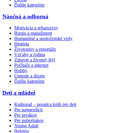
Ďalšie kategórie
Náučná a odborná
Motivácia a sebarozvoj
Biznis a manažment
Humanitné a spoločenské vedy
História
Životopisy a reportáže
Vzťahy a rodina
Zdravie a životný štýl
Počítače a internet
Hobby
Umenie a dizajn
Ďalšie kategórie
Deti a mládež
Knihorad – poradca kníh pre deti
Pre najmenších
Pre prvákov
Pre pubertiakov
Young Adult
Beletria