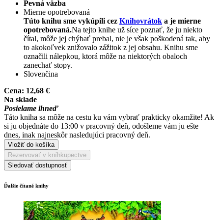
Pevná väzba
Mierne opotrebovaná
Túto knihu sme vykúpili cez
Knihovrátok
a je mierne
opotrebovaná.
Na tejto knihe už síce poznať, že ju niekto
čítal, môže jej chýbať prebal, nie je však poškodená tak, aby
to akokoľvek znižovalo zážitok z jej obsahu. Knihu sme
označili nálepkou, ktorá môže na niektorých obaloch
zanechať stopy.
Slovenčina
Cena:
12,68 €
Na sklade
Posielame ihneď
Táto kniha sa môže na cestu ku vám vybrať prakticky okamžite! Ak
si ju objednáte do 13:00 v pracovný deň, odošleme vám ju ešte
dnes, inak najneskôr nasledujúci pracovný deň.
Vložiť do košíka
Rezervovať v kníhkupectve
Sledovať dostupnosť
Ďalšie čítané knihy