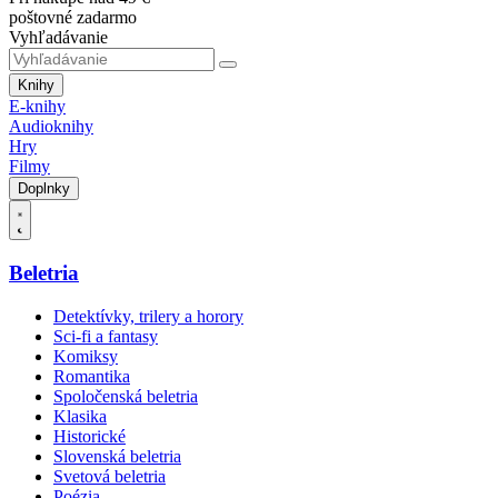
poštovné zadarmo
Vyhľadávanie
Knihy
E-knihy
Audioknihy
Hry
Filmy
Doplnky
Beletria
Detektívky, trilery a horory
Sci-fi a fantasy
Komiksy
Romantika
Spoločenská beletria
Klasika
Historické
Slovenská beletria
Svetová beletria
Poézia