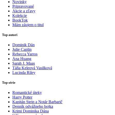
Novinky
Pripravované
Akcie a zľavy
Kolekcie
BookTok
Mám záujem o titul
Top autori
Dominik Dán
Julie Caplin
Rebecca Yarros
Ana Huang
Sarah J. Maas
Táňa Keleová Vasilková
Lucinda Riley
Top série
Romantické úteky
Harry Potter
Kapitán Stein a Notár Barbarič
Denník odvážneho bojka
Krimi Dominika Dána