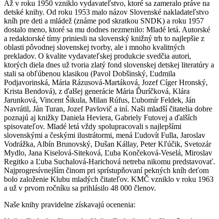
Až v roku 1950 vzniklo vydavateľstvo, ktoré sa zameralo práve na
detské knihy. Od roku 1953 malo názov Slovenské nakladateľstvo
kníh pre deti a mládež (známe pod skratkou SNDK) a roku 1957
dostalo meno, ktoré sa mu dodnes nezmenilo: Mladé letá. Autorské
a redaktorské tímy priniesli na slovenský knižný trh to najlepšie z
oblasti pôvodnej slovenskej tvorby, ale i mnoho kvalitných
prekladov. O kvalite vydavateľskej produkcie svedčia autori,
ktorých diela dnes už tvoria zlatý fond slovenskej detskej literatúry a
stali sa obľúbenou klasikou (Pavol Dobšinský, Ľudmila
Podjavorinská, Mária Rázusová-Martáková, Jozef Cíger Hronský,
Krista Bendová), z ďalšej generácie Mária Ďuríčková, Klára
Jarunková, Vincent Šikula, Milan Rúfus, Ľubomír Feldek, Ján
Navrátil, Ján Turan, Jozef Pavlovič a iní. Naši mladší čitatelia dobre
poznajú aj knižky Daniela Heviera, Gabriely Futovej a ďalších
spisovateľov. Mladé letá vždy spolupracovali s najlepšími
slovenskými a českými ilustrátormi, mená Ľudovít Fulla, Jaroslav
Vodrážka, Albín Brunovský, Dušan Kállay, Peter Kľúčik, Svetozár
Mydlo, Jana Kiselová-Siteková, Ľuba Končeková-Veselá, Miroslav
Regitko a Ľuba Suchalová-Harichová netreba nikomu predstavovať.
Najprogresívnejším činom pri sprístupňovaní pekných kníh deťom
bolo založenie Klubu mladých čitateľov. KMČ vzniklo v roku 1963
a už v prvom ročníku sa prihlásilo 48 000 členov.
Naše knihy pravidelne získavajú ocenenia: