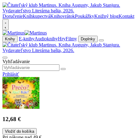
Doručenie
Kníhkupectvá
Knihovrátok
Poukážky
Knižný blog
Kontakt
E-knihy
Audioknihy
Hry
Filmy
Knihy
Doplnky
Vyhľadávanie
Prihlásiť
12,68 €
Vložiť do košíka
Pri nákupe nad 49 €