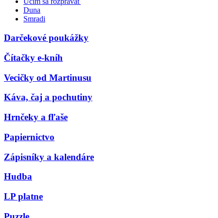
Učím sa rozprávať
Duna
Smradi
Darčekové poukážky
Čítačky e-kníh
Vecičky od Martinusu
Káva, čaj a pochutiny
Hrnčeky a fľaše
Papiernictvo
Zápisníky a kalendáre
Hudba
LP platne
Puzzle