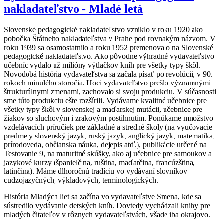
nakladateľstvo - Mladé letá
Slovenské pedagogické nakladateľstvo vzniklo v roku 1920 ako
pobočka Štátneho nakladateľstva v Prahe pod rovnakým názvom. V
roku 1939 sa osamostatnilo a roku 1952 premenovalo na Slovenské
pedagogické nakladateľstvo. Ako pôvodne výhradné vydavateľstvo
učebníc vydalo už milióny výtlačkov kníh pre všetky typy škôl.
Novodobá história vydavateľstva sa začala písať po revolúcii, v 90.
rokoch minulého storočia. Hoci vydavateľstvo prešlo významnými
štrukturálnymi zmenami, zachovalo si svoju produkciu. V súčasnosti
sme túto produkciu ešte rozšírili. Vydávame kvalitné učebnice pre
všetky typy škôl v slovenskej a maďarskej mutácii, učebnice pre
žiakov so sluchovým i zrakovým postihnutím. Ponúkame množstvo
vzdelávacích príručiek pre základné a stredné školy (na vyučovacie
predmety slovenský jazyk, ruský jazyk, anglický jazyk, matematika,
prírodoveda, občianska náuka, dejepis atď.), publikácie určené na
Testovanie 9, na maturitné skúšky, ako aj učebnice pre samoukov a
jazykové kurzy (španielčina, ruština, maďarčina, francúzština,
latinčina). Máme dlhoročnú tradíciu vo vydávaní slovníkov –
cudzojazyčných, výkladových, terminologických.
História Mladých liet sa začína vo vydavateľstve Smena, kde sa
sústredilo vydávanie detských kníh. Dovtedy vychádzali knihy pre
mladých čitateľov v rôznych vydavateľstvách, všade iba okrajovo.