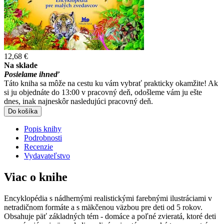
12,68 €
Na sklade
Posielame ihneď
Táto kniha sa môže na cestu ku vám vybrať prakticky okamžite! Ak
si ju objednáte do 13:00 v pracovný deň, odošleme vám ju ešte
dnes, inak najneskôr nasledujúci pracovný deň.
Do košíka
Popis knihy
Podrobnosti
Recenzie
Vydavateľstvo
Viac o knihe
Encyklopédia s nádhernými realistickými farebnými ilustráciami v
netradičnom formáte a s mäkčenou väzbou pre deti od 5 rokov.
Obsahuje päť základných tém - domáce a poľné zvieratá, ktoré deti