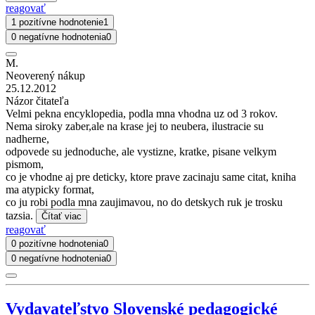
reagovať
1 pozitívne hodnotenie
1
0 negatívne hodnotenia
0
M.
Neoverený nákup
25.12.2012
Názor čitateľa
Velmi pekna encyklopedia, podla mna vhodna uz od 3 rokov.
Nema siroky zaber,ale na krase jej to neubera, ilustracie su
nadherne,
odpovede su jednoduche, ale vystizne, kratke, pisane velkym
pismom,
co je vhodne aj pre deticky, ktore prave zacinaju same citat, kniha
ma atypicky format,
co ju robi podla mna zaujimavou, no do detskych ruk je trosku
tazsia.
Čítať viac
reagovať
0 pozitívne hodnotenia
0
0 negatívne hodnotenia
0
Vydavateľstvo Slovenské pedagogické