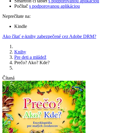
Smartfón či tablet
s podporovanou aplikáciou
Počítač
s podporovanou aplikáciou
Neprečítate na:
Kindle
Ako čítať e-knihy zabezpečené cez Adobe DRM?
Knihy
Pre deti a mládež
Prečo? Ako? Kde?
Čítaná