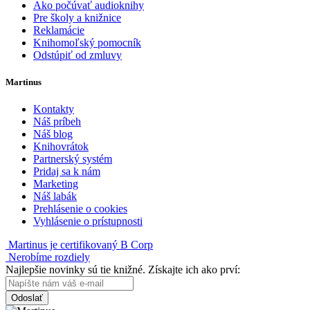
Ako počúvať audioknihy
Pre školy a knižnice
Reklamácie
Knihomoľský pomocník
Odstúpiť od zmluvy
Martinus
Kontakty
Náš príbeh
Náš blog
Knihovrátok
Partnerský systém
Pridaj sa k nám
Marketing
Náš labák
Prehlásenie o cookies
Vyhlásenie o prístupnosti
Martinus je certifikovaný B Corp
Nerobíme rozdiely
Najlepšie novinky sú tie knižné. Získajte ich ako prví:
Odoslať