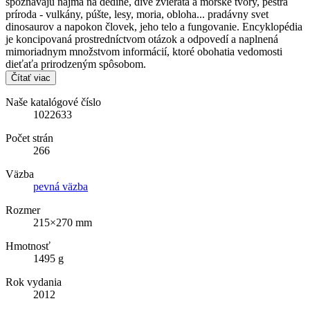
spoznávajú najmä na dedine, divé zvieratá a morské tvory, pestrá
príroda - vulkány, púšte, lesy, moria, obloha... pradávny svet
dinosaurov a napokon človek, jeho telo a fungovanie. Encyklopédia
je koncipovaná prostredníctvom otázok a odpovedí a naplnená
mimoriadnym množstvom informácií, ktoré obohatia vedomosti
dieťaťa prirodzeným spôsobom.
Čítať viac
Naše katalógové číslo
1022633
Počet strán
266
Väzba
pevná väzba
Rozmer
215×270 mm
Hmotnosť
1495 g
Rok vydania
2012