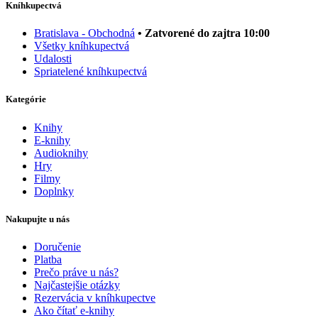
Kníhkupectvá
Bratislava - Obchodná
• Zatvorené do zajtra 10:00
Všetky kníhkupectvá
Udalosti
Spriatelené kníhkupectvá
Kategórie
Knihy
E-knihy
Audioknihy
Hry
Filmy
Doplnky
Nakupujte u nás
Doručenie
Platba
Prečo práve u nás?
Najčastejšie otázky
Rezervácia v kníhkupectve
Ako čítať e-knihy