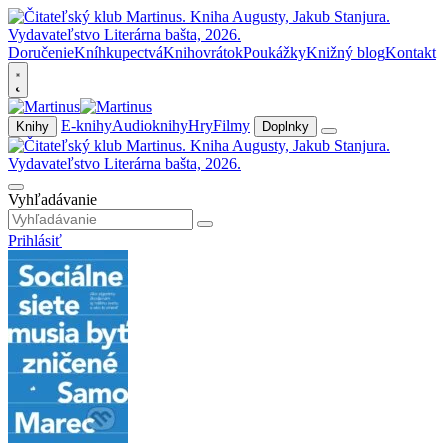
Doručenie
Kníhkupectvá
Knihovrátok
Poukážky
Knižný blog
Kontakt
E-knihy
Audioknihy
Hry
Filmy
Knihy
Doplnky
Vyhľadávanie
Prihlásiť