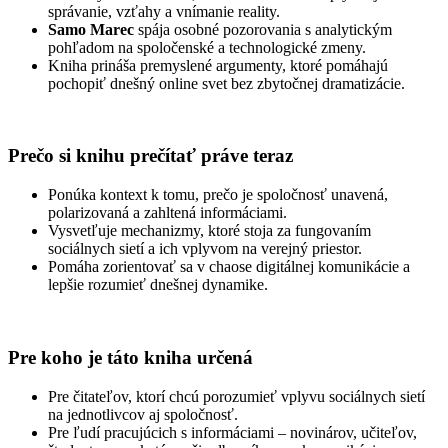
správanie, vzťahy a vnímanie reality.
Samo Marec
spája osobné pozorovania s analytickým
pohľadom na spoločenské a technologické zmeny.
Kniha prináša premyslené argumenty, ktoré pomáhajú
pochopiť dnešný online svet bez zbytočnej dramatizácie.
Prečo si knihu prečítať práve teraz
Ponúka kontext k tomu, prečo je spoločnosť unavená,
polarizovaná a zahltená informáciami.
Vysvetľuje mechanizmy, ktoré stoja za fungovaním
sociálnych sietí a ich vplyvom na verejný priestor.
Pomáha zorientovať sa v chaose digitálnej komunikácie a
lepšie rozumieť dnešnej dynamike.
Pre koho je táto kniha určená
Pre čitateľov, ktorí chcú porozumieť vplyvu sociálnych sietí
na jednotlivcov aj spoločnosť.
Pre ľudí pracujúcich s informáciami – novinárov, učiteľov,