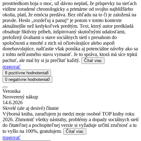
prostriedkom boja o moc, už dávno neplatí, že príspevky na sieťach
vidíme zoradené chronologicky a primárne od svojho najbližšieho
okolia, platí, že emócia predáva. Bez ohľadu na to či je založená na
pravde. Heslo „rozdeľuj a panuj“ je potom v tomto kontexte
aktuálnejšie než kedykoľvek predtým. Text, ktorý autor predkladá
obsahuje fiktívny príbeh, inšpirovaný skutočnými udalosťami,
preložený úvahami o stave sociálnych sietí s presahom do
spoločnosti a mnohé z nich sú očiotvárajúce alebo aspoň
donebavolajúce, našťastie však ponúka aj potenciálne návrhy ako sa
z tohto nešťastného stavu vymaniť. Je to správa, ktorá má síce trpkú
pachuť, ale mal by si ju prečítať každý.
Čítať viac
reagovať
8 pozitívne hodnotenia
8
0 negatívne hodnotenia
0
Veronika
Neoverený nákup
14.6.2026
Skvelé (ale aj desivé) čítanie
Výborná kniha, zaraďujem ju medzi moje osobné TOP knihy roku
2026. Zhmotniť všetky nástrahy, problémy a dopady sociálnych sietí
do čitateľnej a pochopiteľnej verzie si vyžaduje určitú zručnosť a tu
to vyšlo na 100%, gratulujem.
Čítať viac
reagovať