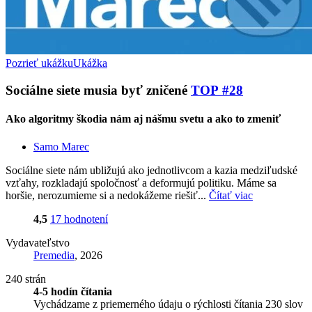
Pozrieť ukážku
Ukážka
Sociálne siete musia byť zničené
TOP #28
Ako algoritmy škodia nám aj nášmu svetu a ako to zmeniť
Samo Marec
Sociálne siete nám ubližujú ako jednotlivcom a kazia medziľudské
vzťahy, rozkladajú spoločnosť a deformujú politiku. Máme sa
horšie, nerozumieme si a nedokážeme riešiť...
Čítať viac
4,5
17 hodnotení
Vydavateľstvo
Premedia
, 2026
240 strán
4-5 hodín čítania
Vychádzame z priemerného údaju o rýchlosti čítania 230 slov