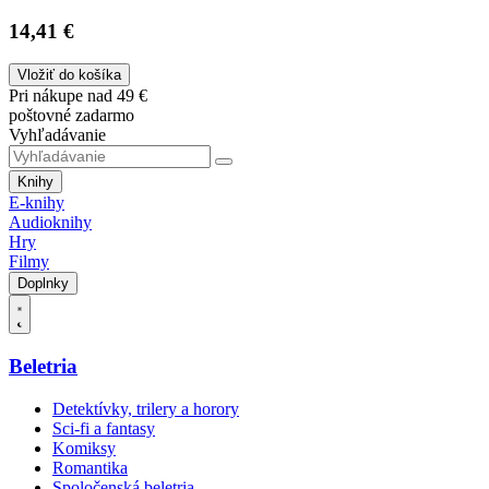
14,41 €
Vložiť do košíka
Pri nákupe nad 49 €
poštovné zadarmo
Vyhľadávanie
Knihy
E-knihy
Audioknihy
Hry
Filmy
Doplnky
Beletria
Detektívky, trilery a horory
Sci-fi a fantasy
Komiksy
Romantika
Spoločenská beletria