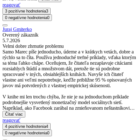
reagovať
3 pozitívne hodnotenia
3
0 negatívne hodnotenia
0
Juraj Gmiterko
Overený zákazník
5.7.2026
Velmi dobre zhrnutie problemu
Samo Marec píše jednoducho, úderne a v krátkych vetách, dobre a
rýchlo sa to číta. Používa jednoduché trefné príklady, vďaka ktorým
sa téma ľahko chápe. Oceňujem, že čitateľa nezaplavuje citáciami
rozsiahlych štúdií a množstvom dát, pretože tie sú podrobne
spracované v iných, obsiahlejších knihách. Navyše ich čitateľ
vlastne ani veľmi nepotrebuje, keďže približne 95 % opisovaných
javov má potvrdených z vlastnej empirickej skúsenosti.
V knihe mi len trochu chýba, že nie je na jednoduchom príklade
podrobnejšie vysvetlený monetizačný model sociálnych sietí.
Napríklad, ako Facebook zarábal na zmieňovanom neštastníkovi…
Čítať viac
reagovať
4 pozitívne hodnotenia
4
0 negatívne hodnotenia
0