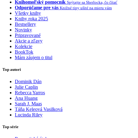
Knihomoľský pomocník
Spýtajte sa Sherlocka, čo čítať
Odporúčame pre vás
Knižné tipy ušité na mieru vám
Všetky knihy
Knihy roka 2025
Bestsellery
Novinky
Pripravované
Akcie a zľavy
Kolekcie
BookTok
Mám záujem o titul
Top autori
Dominik Dán
Julie Caplin
Rebecca Yarros
Ana Huang
Sarah J. Maas
Táňa Keleová Vasilková
Lucinda Riley
Top série