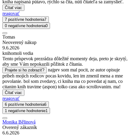
kniha napísaná pútavo, rýchlo sa číta, núti čitateľa sa zamyslieť.
Čítať viac
reagovať
7 pozitívne hodnotenia
7
0 negatívne hodnotenia
0
Tomas
Neoverený nákup
9.6.2026
knihomoli vedia
Tento príspevok prezrádza dôležité momenty deja, preto je skrytý,
aby sme Vám nepokazili pôžitok z čítania.
najprv som mal pocit, ze autor opisuje
Prajete si ho zobraziť?
pribeh mojich rodicov pocas kovidu, len im zmenil mena a mne
povolanie. bol som zvedavy, ci kniha ma co povedat aj nam, co
citanim knih travime (aspon) tolko casu ako scrollovanim. ma!
Čítať viac
reagovať
6 pozitívne hodnotenia
6
1 negatívne hodnotenie
1
Monika Bělinová
Overený zákazník
6.6.2026