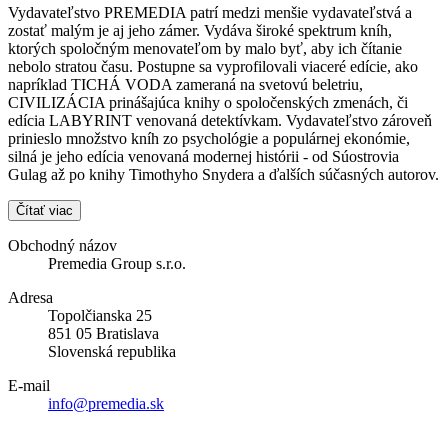
Vydavateľstvo PREMEDIA patrí medzi menšie vydavateľstvá a
zostať malým je aj jeho zámer. Vydáva široké spektrum kníh,
ktorých spoločným menovateľom by malo byť, aby ich čítanie
nebolo stratou času. Postupne sa vyprofilovali viaceré edície, ako
napríklad TICHÁ VODA zameraná na svetovú beletriu,
CIVILIZÁCIA prinášajúca knihy o spoločenských zmenách, či
edícia LABYRINT venovaná detektívkam. Vydavateľstvo zároveň
prinieslo množstvo kníh zo psychológie a populárnej ekonómie,
silná je jeho edícia venovaná modernej histórii - od Súostrovia
Gulag až po knihy Timothyho Snydera a ďalších súčasných autorov.
Čítať viac
Obchodný názov
Premedia Group s.r.o.
Adresa
Topolčianska 25
851 05 Bratislava
Slovenská republika
E-mail
info@premedia.sk