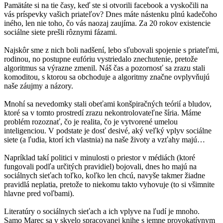
Pamätáte si na tie časy, keď ste si otvorili facebook a vyskočili na
vás príspevky vašich priateľov? Dnes máte nástenku plnú kadečoho
iného, len nie toho, čo vás naozaj zaujíma. Za 20 rokov existencie
sociálne siete prešli rôznymi fázami.
Najskôr sme z nich boli nadšení, lebo sľubovali spojenie s priateľmi,
rodinou, no postupne eufóriu vystriedalo znechutenie, pretože
algoritmus sa výrazne zmenil. Náš čas a pozornosť sa zrazu stali
komoditou, s ktorou sa obchoduje a algoritmy značne ovplyvňujú
naše záujmy a názory.
Mnohí sa nevedomky stali obeťami konšpiračných teórií a bludov,
ktoré sa v tomto prostredí zrazu nekontrolovateľne šíria. Máme
problém rozoznať, čo je realita, čo je vytvorené umelou
inteligenciou. V podstate je dosť desivé, aký veľký vplyv sociálne
siete (a ľudia, ktorí ich vlastnia) na naše životy a vzťahy majú…
Napríklad takí politici v minulosti o priestor v médiách (ktoré
fungovali podľa určitých pravidiel) bojovali, dnes ho majú na
sociálnych sieťach toľko, koľko len chcú, navyše takmer žiadne
pravidlá neplatia, pretože to niekomu takto vyhovuje (to si všimnite
hlavne pred voľbami).
Literatúry o sociálnych sieťach a ich vplyve na ľudí je mnoho.
Samo Marec sa v skvelo spracovanej knihe s jemne provokatívnym