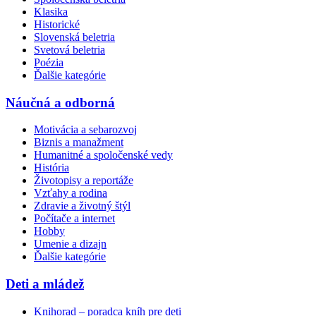
Klasika
Historické
Slovenská beletria
Svetová beletria
Poézia
Ďalšie kategórie
Náučná a odborná
Motivácia a sebarozvoj
Biznis a manažment
Humanitné a spoločenské vedy
História
Životopisy a reportáže
Vzťahy a rodina
Zdravie a životný štýl
Počítače a internet
Hobby
Umenie a dizajn
Ďalšie kategórie
Deti a mládež
Knihorad – poradca kníh pre deti