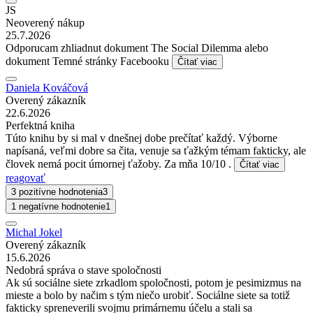
JS
Neoverený nákup
25.7.2026
Odporucam zhliadnut dokument The Social Dilemma alebo
dokument Temné stránky Facebooku
Čítať viac
Daniela Kováčová
Overený zákazník
22.6.2026
Perfektná kniha
Túto knihu by si mal v dnešnej dobe prečítať každý. Výborne
napísaná, veľmi dobre sa čita, venuje sa ťažkým témam fakticky, ale
človek nemá pocit úmornej ťažoby. Za mňa 10/10 .
Čítať viac
reagovať
3 pozitívne hodnotenia
3
1 negatívne hodnotenie
1
Michal Jokel
Overený zákazník
15.6.2026
Nedobrá správa o stave spoločnosti
Ak sú sociálne siete zrkadlom spoločnosti, potom je pesimizmus na
mieste a bolo by načim s tým niečo urobiť. Sociálne siete sa totiž
fakticky spreneverili svojmu primárnemu účelu a stali sa