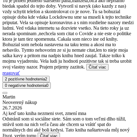
Tu je pribeh jedneho starsieho pana,manzela,otca ako nepriamo
biedak spadol do tejto doby. Vytvoril si navyk (ako kazdy z nas)
vzdy schytit telefon a skontrolovat co je nove. Tu sa bohuzial
opisuje doba kde vdaka Lockdownu sme sa museli k tejto technike
priputat. Vela sa opisuje koronavirus a s nim rozdielne nazory medzi
ludmi. Ved vdaka internetu sa dozviete vsetko. Na tieto roky ja uz
nerada spominam ,nechcela som citat o Covide a nie este o politike
ktora je tam tiez spomenuta. Cakala som nieco ine od knihy.
Bohuzial som nebola nastavena na taku temu a akosi ma to
nebavilo. Tymto nehovorim ze si ju nemate citat,len to nieje moja
salka kavy a pritom ma nadpis knihu hned zaujal. Takze tolko k
mojmu vyjadreniu. Vela ludi ju hodnoti pozitivne tak si treba urobit
svoj vlastny nazor. Prajem prijemy zazitok.
Čítať viac
reagovať
2 pozitívne hodnotenia
2
0 negatívne hodnotenia
0
Martin
Neoverený nákup
26.7.2026
Aj keď tato kniha nezmeni svet, zmení mna
Odstránil som si sociálne siete. Sám som o tom veľmi dlho túžil,
strávil som na nich veľa času ale chcem sa vrátiť spat do
normálnych dni aké boli kedysi. Tato kniha naštartovala môj nový
život, verím tomu
Čítať viac