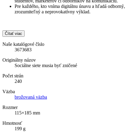
študentov, marketérov či odborníkov na komunikáciu.
Pre každého, kto vníma digitálnu únavu a hľadá odborný,
zrozumiteľný a neprovokatívny výklad.
Čítať viac
Naše katalógové číslo
3673683
Originálny názov
Sociálne siete musia byť zničené
Počet strán
240
Väzba
brožovaná väzba
Rozmer
115×185 mm
Hmotnosť
199 g