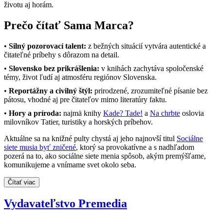
životu aj horám.
Prečo čítať Sama Marca?
•
Silný pozorovací talent:
z bežných situácií vytvára autentické a
čitateľné príbehy s dôrazom na detail.
•
Slovensko bez prikrášlenia:
v knihách zachytáva spoločenské
témy, život ľudí aj atmosféru regiónov Slovenska.
•
Reportážny a civilný štýl:
prirodzené, zrozumiteľné písanie bez
pátosu, vhodné aj pre čitateľov mimo literatúry faktu.
•
Hory a príroda:
najmä knihy
Kade? Tade!
a
Na chrbte
oslovia
milovníkov Tatier, turistiky a horských príbehov.
Aktuálne sa na knižné pulty chystá aj jeho najnovší titul
Sociálne
siete musia byť zničené
, ktorý sa provokatívne a s nadhľadom
pozerá na to, ako sociálne siete menia spôsob, akým premýšľame,
komunikujeme a vnímame svet okolo seba.
Čítať viac
Vydavateľstvo Premedia