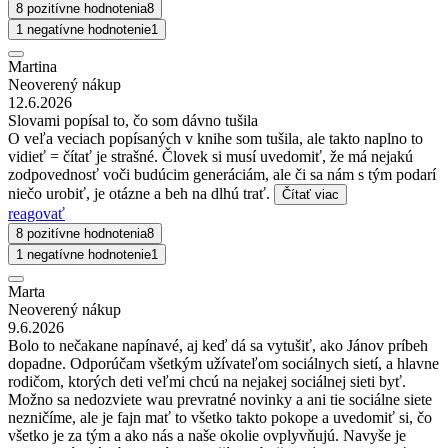
8 pozitívne hodnotenia
8
1 negatívne hodnotenie
1
Martina
Neoverený nákup
12.6.2026
Slovami popísal to, čo som dávno tušila
O veľa veciach popísaných v knihe som tušila, ale takto naplno to
vidieť = čítať je strašné. Človek si musí uvedomiť, že má nejakú
zodpovednosť voči budúcim generáciám, ale či sa nám s tým podarí
niečo urobiť, je otázne a beh na dlhú trať.
Čítať viac
reagovať
8 pozitívne hodnotenia
8
1 negatívne hodnotenie
1
Marta
Neoverený nákup
9.6.2026
Bolo to nečakane napínavé, aj keď dá sa vytušiť, ako Jánov príbeh
dopadne. Odporúčam všetkým užívateľom sociálnych sietí, a hlavne
rodičom, ktorých deti veľmi chcú na nejakej sociálnej sieti byť.
Možno sa nedozviete wau prevratné novinky a ani tie sociálne siete
nezničíme, ale je fajn mať to všetko takto pokope a uvedomiť si, čo
všetko je za tým a ako nás a naše okolie ovplyvňujú. Navyše je