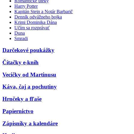
Romantické úteky
Harry Potter
Kapitán Stein a Notár Barbarič
Denník odvážneho bojka
Krimi Dominika Dána
Učím sa rozprávať
Duna
Smradi
Darčekové poukážky
Čítačky e-kníh
Vecičky od Martinusu
Káva, čaj a pochutiny
Hrnčeky a fľaše
Papiernictvo
Zápisníky a kalendáre