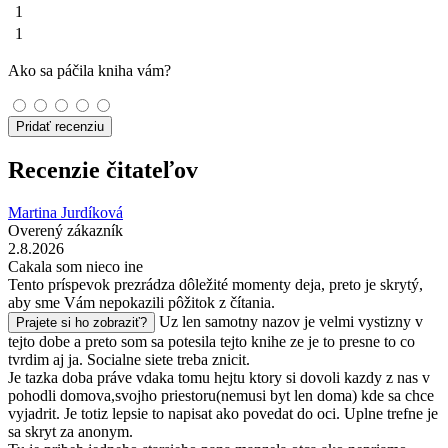
1
1
Ako sa páčila kniha vám?
Pridať recenziu
Recenzie čitateľov
Martina Jurdíková
Overený zákazník
2.8.2026
Cakala som nieco ine
Tento príspevok prezrádza dôležité momenty deja, preto je skrytý,
aby sme Vám nepokazili pôžitok z čítania.
Uz len samotny nazov je velmi vystizny v
Prajete si ho zobraziť?
tejto dobe a preto som sa potesila tejto knihe ze je to presne to co
tvrdim aj ja. Socialne siete treba znicit.
Je tazka doba práve vdaka tomu hejtu ktory si dovoli kazdy z nas v
pohodli domova,svojho priestoru(nemusi byt len doma) kde sa chce
vyjadrit. Je totiz lepsie to napisat ako povedat do oci. Uplne trefne je
sa skryt za anonym.