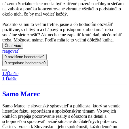
názvom Sociálne siete musia byť zničené pozerá sociálnym sieťam
na zúbok a ponúka koncentrované zhrnutie všetkého podstatného
okolo nich, čo by mal vedieť každý.
Podarilo sa mu to veľmi trefne, jasne a čo hodnotím obzvlášť
pozitívne, s citlivým a chápavým prístupom k obetiam. Treba
sociálne siete zrušiť? Ak nechceme zaplatiť krutú daň, niečo robiť
treba. Možnosti máme. Podľa mňa je to veľmi dôležitá kniha.
Čítať viac
reagovať
9 pozitívne hodnotenia
9
0 negatívne hodnotenia
0
1
2
Ďalšie
1
Ďalšie
Samo Marec
Samo Marec je slovenský spisovateľ a publicista, ktorý sa venuje
literatúre faktu, reportážam a spoločenským témam. Vo svojich
knihách prepája pozorovanie reality s dôrazom na detail a
schopnosťou spracovať bežné situácie do čitateľných príbehov.
Často sa vracia k Slovensku – jeho spoločnosti, každodennému