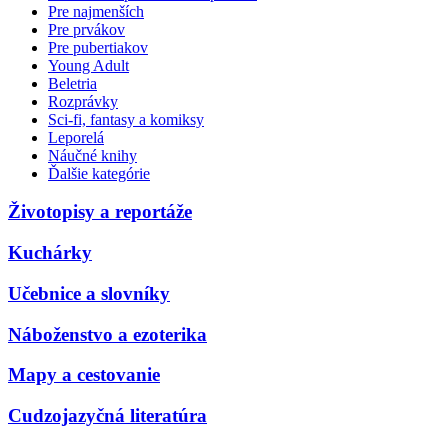
Pre najmenších
Pre prvákov
Pre pubertiakov
Young Adult
Beletria
Rozprávky
Sci-fi, fantasy a komiksy
Leporelá
Náučné knihy
Ďalšie kategórie
Životopisy a reportáže
Kuchárky
Učebnice a slovníky
Náboženstvo a ezoterika
Mapy a cestovanie
Cudzojazyčná literatúra