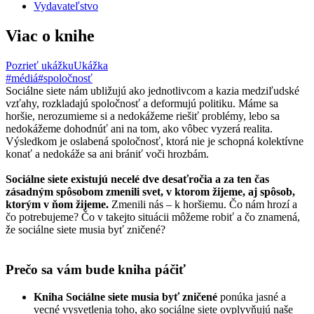
Vydavateľstvo
Viac o knihe
Pozrieť ukážku
Ukážka
#médiá
#spoločnosť
Sociálne siete nám ubližujú ako jednotlivcom a kazia medziľudské
vzťahy, rozkladajú spoločnosť a deformujú politiku. Máme sa
horšie, nerozumieme si a nedokážeme riešiť problémy, lebo sa
nedokážeme dohodnúť ani na tom, ako vôbec vyzerá realita.
Výsledkom je oslabená spoločnosť, ktorá nie je schopná kolektívne
konať a nedokáže sa ani brániť voči hrozbám.
Sociálne siete existujú necelé dve desaťročia a za ten čas
zásadným spôsobom zmenili svet, v ktorom žijeme, aj spôsob,
ktorým v ňom žijeme.
Zmenili nás – k horšiemu. Čo nám hrozí a
čo potrebujeme? Čo v takejto situácii môžeme robiť a čo znamená,
že sociálne siete musia byť zničené?
Prečo sa vám bude kniha páčiť
Kniha Sociálne siete musia byť zničené
ponúka jasné a
vecné vysvetlenia toho, ako sociálne siete ovplyvňujú naše