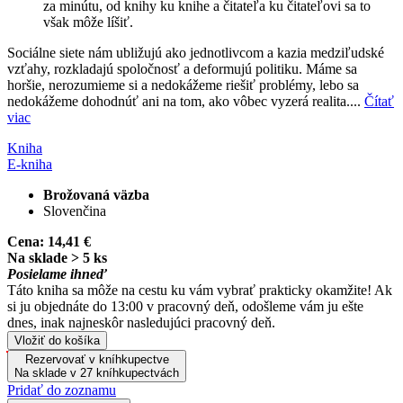
za minútu, od knihy ku knihe a čitateľa ku čitateľovi sa to
však môže líšiť.
Sociálne siete nám ubližujú ako jednotlivcom a kazia medziľudské
vzťahy, rozkladajú spoločnosť a deformujú politiku. Máme sa
horšie, nerozumieme si a nedokážeme riešiť problémy, lebo sa
nedokážeme dohodnúť ani na tom, ako vôbec vyzerá realita....
Čítať
viac
Kniha
E-kniha
Brožovaná väzba
Slovenčina
Cena:
14,41 €
Na sklade > 5 ks
Posielame ihneď
Táto kniha sa môže na cestu ku vám vybrať prakticky okamžite! Ak
si ju objednáte do 13:00 v pracovný deň, odošleme vám ju ešte
dnes, inak najneskôr nasledujúci pracovný deň.
Vložiť do košíka
Rezervovať v kníhkupectve
Na sklade v 27 kníhkupectvách
Pridať do zoznamu