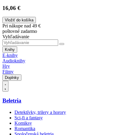
16,06 €
Vložiť do košíka
Pri nákupe nad 49 €
poštovné zadarmo
Vyhľadávanie
Knihy
E-knihy
Audioknihy
Hry
Filmy
Doplnky
Beletria
Detektívky, trilery a horory
Sci-fi a fantasy
Komiksy
Romantika
Spoločenská beletria