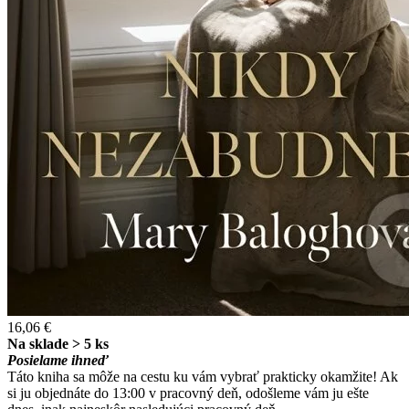
16,06 €
Na sklade > 5 ks
Posielame ihneď
Táto kniha sa môže na cestu ku vám vybrať prakticky okamžite! Ak
si ju objednáte do 13:00 v pracovný deň, odošleme vám ju ešte