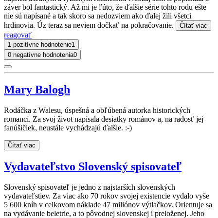
záver bol fantastický. Až mi je ľúto, že ďalšie série tohto rodu ešte
nie sú napísané a tak skoro sa nedozviem ako ďalej žili všetci
hrdinovia. Úz teraz sa neviem dočkať na pokračovanie.
Čítať viac
reagovať
1 pozitívne hodnotenie
1
0 negatívne hodnotenia
0
Mary Balogh
Rodáčka z Walesu, úspešná a obľúbená autorka historických
romancí. Za svoj život napísala desiatky románov a, na radosť jej
fanúšičiek, neustále vychádzajú ďalšie. :-)
Čítať viac
Vydavateľstvo Slovenský spisovateľ
Slovenský spisovateľ je jedno z najstarších slovenských
vydavateľstiev. Za viac ako 70 rokov svojej existencie vydalo vyše
5 600 kníh v celkovom náklade 47 miliónov výtlačkov. Orientuje sa
na vydávanie beletrie, a to pôvodnej slovenskej i preloženej. Jeho