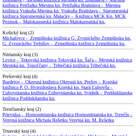
knižnica Petržalka
Miestna kn. Petržalka
Bratislava -
Miestna
knižnica Vrakuňa
Miestna kn. Vrakuňa
Bratislava -
Staromestská
knižnica
Staromestská kn.
Malacky -
Knižnica MCK
Kn. MCK
Pezinok -
Malokarpatská knižnica
Malokarpatská kn.
Košický kraj (2)
Michalovce -
Zemplínska knižnica G. Zvonického
Zemplínska kn.
G. Zvonického
Trebišov -
Zemplínska knižnica
Zemplínska kn.
Nitriansky kraj (3)
Levice -
Tekovská knižnica
Tekovská kn.
Šaľa -
Mestská knižnica
Mestská kn.
Topoľčany -
Tribečská knižnica
Tribečská kn.
Prešovský kraj (4)
Bardejov -
Okresná knižnica
Okresná kn.
Prešov -
Krajská
knižnica P. O. Hviezdoslava
Krajská kn.
Stará Ľubovňa -
Ľubovnianska knižnica
Ľubovnianska kn.
Svidník -
Podduklianska
knižnica
Podduklianska kn.
Trenčiansky kraj (2)
Prievidza -
Hornonitrianska knižnica
Hornonitrianska kn.
Trenčín -
Verejná knižnica Michala Rešetku
Verejná kn. M. Rešetku
Trnavský kraj (4)