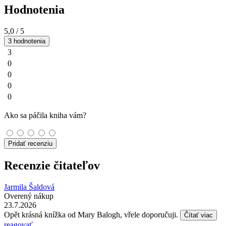
Hodnotenia
5,0
/ 5
3 hodnotenia
3
0
0
0
0
Ako sa páčila kniha vám?
Pridať recenziu
Recenzie čitateľov
Jarmila Šaldová
Overený nákup
23.7.2026
Opět krásná knížka od Mary Balogh, vřele doporučuji.
Čítať viac
reagovať