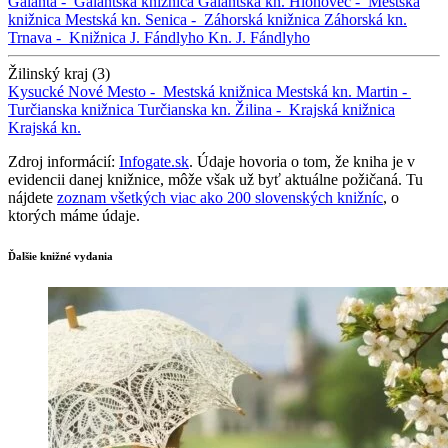
Galanta -
Galantská knižnica
Galantská kn.
Hlohovec -
Mestská
knižnica
Mestská kn.
Senica -
Záhorská knižnica
Záhorská kn.
Trnava -
Knižnica J. Fándlyho
Kn. J. Fándlyho
Žilinský kraj (3)
Kysucké Nové Mesto -
Mestská knižnica
Mestská kn.
Martin -
Turčianska knižnica
Turčianska kn.
Žilina -
Krajská knižnica
Krajská kn.
Zdroj informácií:
Infogate.sk
. Údaje hovoria o tom, že kniha je v
evidencii danej knižnice, môže však už byť aktuálne požičaná. Tu
nájdete
zoznam všetkých viac ako 200 slovenských knižníc
, o
ktorých máme údaje.
Ďalšie knižné vydania