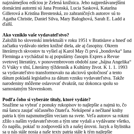
najznámejšou edíciou je Zelená knižnica. Jeho najpredávanejšími
domácimi autormi sú Jana Pronská, Lucia Sasková, Katarína
Gillerová a Kristína Brestenská, zo zahraničných autorov sú to
Agatha Christie, Daniel Silva, Mary Baloghová, Sarah E. Ladd a
ďalší.
Ako vzniklo vaše vydavateľstvo?
Založili ho slovenskí intelektuáli v roku 1951 v Bratislave a hneď od
začiatku vydávalo nielen knižné diela, ale aj časopisy. Okrem
literárnych skvostov tu vyšiel aj Karol May či prvá „bondovka“ Iana
Fleminga a vychádzal tu aj populárny časopis Expres a Revue
svetovej literatúry, v ponovembrovom období zase „bájna Angelika“
či Vtáky v tŕní, Literárny týždenník a Kultúrny život. K 1. 1. 1993
sa vydavateľstvo transformovalo na akciovú spoločnosť a tento
dátum pokladá legislatíva za dátum vzniku vydavateľstva. Takže
narodeniny môžeme oslavovať dvakrát, raz dokonca spolu so
samostatným Slovenskom.
Podľa čoho si vyberáte tituly, ktoré vydáte?
Snažíme sa vybrať z ponuky rukopisov to najlepšie a najmä to, čo
má šancu zaujať súčasného čitateľa. Nekúpené a nečítané knihy
patria k tým najsmutnejším veciam na svete. Veľa autorov sa rokmi
zžilo s naším vydavateľstvom a tým sme vydali a vydávame všetko,
čo napíšu, pokiaľ to zodpovedá ich a našej úrovni. Jazyk a štylistika
sa u nás stále nosia a naše texty patria stále k tým najlepšie