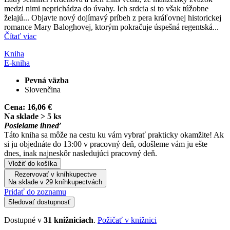
medzi nimi neprichádza do úvahy. Ich srdcia si to však túžobne
želajú... Objavte nový dojímavý príbeh z pera kráľovnej historickej
romance Mary Baloghovej, ktorým pokračuje úspešná regentská...
Čítať viac
Kniha
E-kniha
Pevná väzba
Slovenčina
Cena:
16,06 €
Na sklade > 5 ks
Posielame ihneď
Táto kniha sa môže na cestu ku vám vybrať prakticky okamžite! Ak
si ju objednáte do 13:00 v pracovný deň, odošleme vám ju ešte
dnes, inak najneskôr nasledujúci pracovný deň.
Vložiť do košíka
Rezervovať v kníhkupectve
Na sklade v 29 kníhkupectvách
Pridať do zoznamu
Sledovať dostupnosť
Dostupné v
31 knižniciach
.
Požičať v knižnici