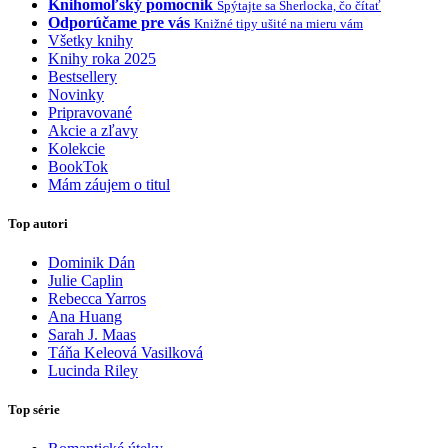
Knihomoľský pomocník
Spýtajte sa Sherlocka, čo čítať
Odporúčame pre vás
Knižné tipy ušité na mieru vám
Všetky knihy
Knihy roka 2025
Bestsellery
Novinky
Pripravované
Akcie a zľavy
Kolekcie
BookTok
Mám záujem o titul
Top autori
Dominik Dán
Julie Caplin
Rebecca Yarros
Ana Huang
Sarah J. Maas
Táňa Keleová Vasilková
Lucinda Riley
Top série