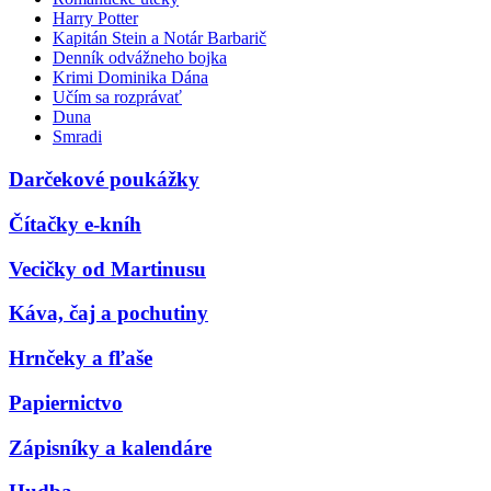
Harry Potter
Kapitán Stein a Notár Barbarič
Denník odvážneho bojka
Krimi Dominika Dána
Učím sa rozprávať
Duna
Smradi
Darčekové poukážky
Čítačky e-kníh
Vecičky od Martinusu
Káva, čaj a pochutiny
Hrnčeky a fľaše
Papiernictvo
Zápisníky a kalendáre