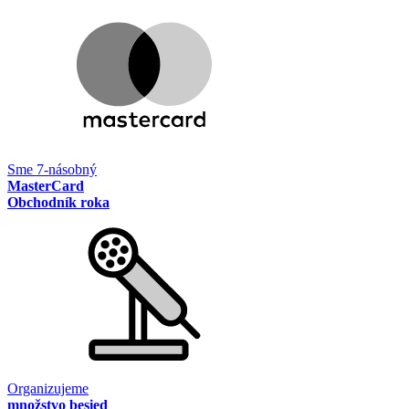
Sme 7-násobný
MasterCard
Obchodník roka
Organizujeme
množstvo besied