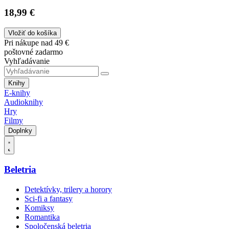
18,99 €
Vložiť do košíka
Pri nákupe nad 49 €
poštovné zadarmo
Vyhľadávanie
Knihy
E-knihy
Audioknihy
Hry
Filmy
Doplnky
Beletria
Detektívky, trilery a horory
Sci-fi a fantasy
Komiksy
Romantika
Spoločenská beletria