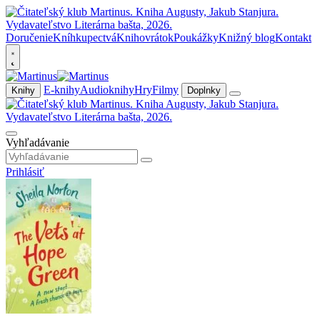
Doručenie
Kníhkupectvá
Knihovrátok
Poukážky
Knižný blog
Kontakt
E-knihy
Audioknihy
Hry
Filmy
Knihy
Doplnky
Vyhľadávanie
Prihlásiť