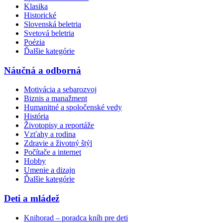
Klasika
Historické
Slovenská beletria
Svetová beletria
Poézia
Ďalšie kategórie
Náučná a odborná
Motivácia a sebarozvoj
Biznis a manažment
Humanitné a spoločenské vedy
História
Životopisy a reportáže
Vzťahy a rodina
Zdravie a životný štýl
Počítače a internet
Hobby
Umenie a dizajn
Ďalšie kategórie
Deti a mládež
Knihorad – poradca kníh pre deti