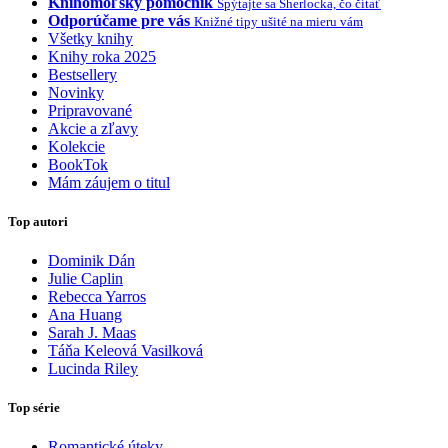
Knihomoľský pomocník
Spýtajte sa Sherlocka, čo čítať
Odporúčame pre vás
Knižné tipy ušité na mieru vám
Všetky knihy
Knihy roka 2025
Bestsellery
Novinky
Pripravované
Akcie a zľavy
Kolekcie
BookTok
Mám záujem o titul
Top autori
Dominik Dán
Julie Caplin
Rebecca Yarros
Ana Huang
Sarah J. Maas
Táňa Keleová Vasilková
Lucinda Riley
Top série
Romantické úteky