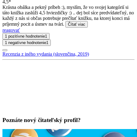
4,5*
Krásna obálka a pekný príbeh :), myslím, že vo svojej kategórií si
táto knižka zaslúži 4,5 hviezdičky :) .. dej bol síce predvídateľný, no
každý z nás si občas potrebuje prečítať knižku, na ktorej konci má
príjemný pocit a úsmev na tvári.
Čítať viac
reagovať
1 pozitívne hodnotenie
1
1 negatívne hodnotenie
1
Recenzia z iného vydania (slovenčina, 2019)
Poznáte nový čitateľský profil?