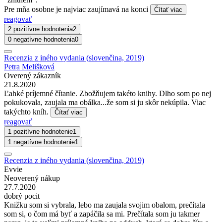
Pre mňa osobne je najviac zaujímavá na konci
Čítať viac
reagovať
2 pozitívne hodnotenia
2
0 negatívne hodnotenia
0
Recenzia z iného vydania (slovenčina, 2019)
Petra Melišková
Overený zákazník
21.8.2020
Ľahké príjemné čítanie. Zbožňujem takéto knihy. Dlho som po nej
pokukovala, zaujala ma obálka...že som si ju skôr nekúpila. Viac
takýchto kníh.
Čítať viac
reagovať
1 pozitívne hodnotenie
1
1 negatívne hodnotenie
1
Recenzia z iného vydania (slovenčina, 2019)
Evvie
Neoverený nákup
27.7.2020
dobrý pocit
Knižku som si vybrala, lebo ma zaujala svojim obalom, prečítala
som si, o čom má byť a zapáčila sa mi. Prečítala som ju takmer