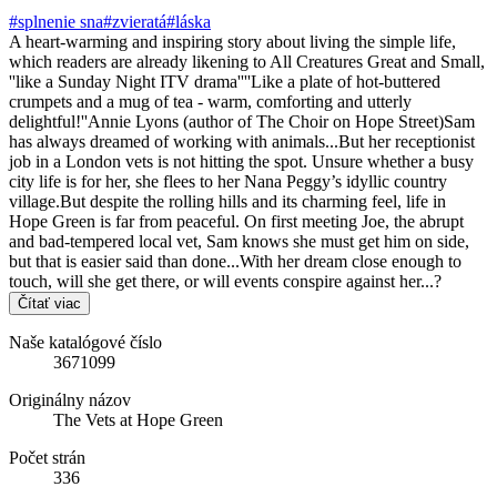
#splnenie sna
#zvieratá
#láska
A heart-warming and inspiring story about living the simple life,
which readers are already likening to All Creatures Great and Small,
''like a Sunday Night ITV drama''''Like a plate of hot-buttered
crumpets and a mug of tea - warm, comforting and utterly
delightful!''Annie Lyons (author of The Choir on Hope Street)Sam
has always dreamed of working with animals...But her receptionist
job in a London vets is not hitting the spot. Unsure whether a busy
city life is for her, she flees to her Nana Peggy’s idyllic country
village.But despite the rolling hills and its charming feel, life in
Hope Green is far from peaceful. On first meeting Joe, the abrupt
and bad-tempered local vet, Sam knows she must get him on side,
but that is easier said than done...With her dream close enough to
touch, will she get there, or will events conspire against her...?
Čítať viac
Naše katalógové číslo
3671099
Originálny názov
The Vets at Hope Green
Počet strán
336