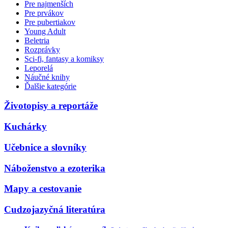
Pre najmenších
Pre prvákov
Pre pubertiakov
Young Adult
Beletria
Rozprávky
Sci-fi, fantasy a komiksy
Leporelá
Náučné knihy
Ďalšie kategórie
Životopisy a reportáže
Kuchárky
Učebnice a slovníky
Náboženstvo a ezoterika
Mapy a cestovanie
Cudzojazyčná literatúra