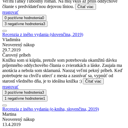
Veľmi ľahký ľúbostný román. Na môj vkus až príliš oddychové
čítanie s predvídateľnou dejovou líniou.
Čítať viac
reagovať
0 pozitívne hodnotenia
0
3 negatívne hodnotenia
3
Recenzia z iného vydania (slovenčina, 2019)
Vladimíra
Neoverený nákup
29.7.2019
Čarovný príbeh
Knižku som si kúpila, pretože som potrebovala okamžitú dávku
príjemného oddychového čítania o zvieratkách a láske. Zaujala ma
anotácia a nebola som sklamaná. Naozaj veľmi pekný príbeh. Keď
potrebujete na chvíľu utiecť z mesta a zasnívať sa, vypnúť od
starostí všedného dňa, je to ideálna knižka :)
Čítať viac
reagovať
3 pozitívne hodnotenia
3
1 negatívne hodnotenie
1
Recenzia z iného vydania (e-kniha, slovenčina, 2019)
Martina
Neoverený nákup
13.4.2019