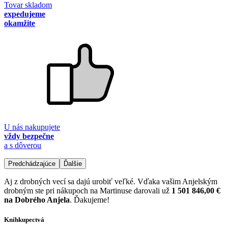
Tovar skladom
expedujeme
okamžite
U nás nakupujete
vždy bezpečne
a s dôverou
Predchádzajúce
Ďalšie
Aj z drobných vecí sa dajú urobiť veľké. Vďaka vašim Anjelským
drobným ste pri nákupoch na Martinuse darovali už
1 501 846,00 €
na Dobrého Anjela
. Ďakujeme!
Kníhkupectvá