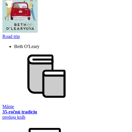
Road trip
Beth O'Leary
Máme
35-ročnú tradíciu
predaja kníh