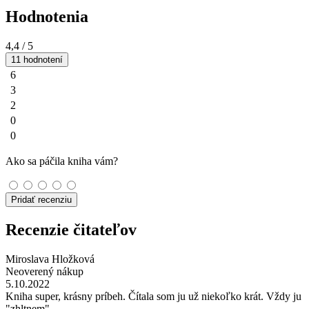
Hodnotenia
4,4
/ 5
11 hodnotení
6
3
2
0
0
Ako sa páčila kniha vám?
Pridať recenziu
Recenzie čitateľov
Miroslava Hložková
Neoverený nákup
5.10.2022
Kniha super, krásny príbeh. Čítala som ju už niekoľko krát. Vždy ju
"zhltnem".