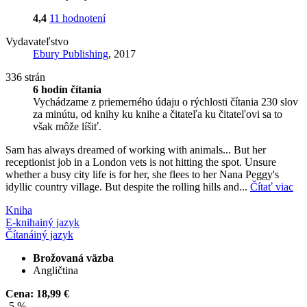
4,4
11 hodnotení
Vydavateľstvo
Ebury Publishing
, 2017
336 strán
6 hodín čítania
Vychádzame z priemerného údaju o rýchlosti čítania 230 slov
za minútu, od knihy ku knihe a čitateľa ku čitateľovi sa to
však môže líšiť.
Sam has always dreamed of working with animals... But her
receptionist job in a London vets is not hitting the spot. Unsure
whether a busy city life is for her, she flees to her Nana Peggy's
idyllic country village. But despite the rolling hills and...
Čítať viac
Kniha
E-kniha
iný jazyk
Čítaná
iný jazyk
Brožovaná väzba
Angličtina
Cena:
18,99 €
-5 %