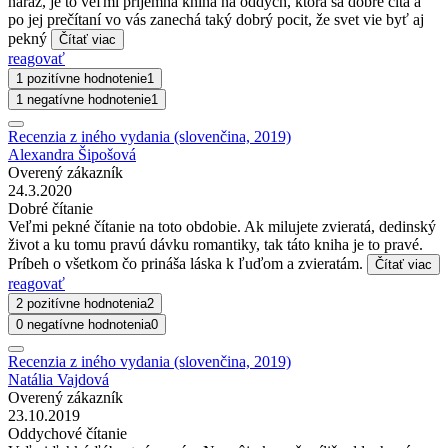
naraz, je to veľmi príjemná kniha na oddych, ktorá sa dobre číta a
po jej prečítaní vo vás zanechá taký dobrý pocit, že svet vie byť aj
pekný
Čítať viac
reagovať
1 pozitívne hodnotenie
1
1 negatívne hodnotenie
1
Recenzia z iného vydania (slovenčina, 2019)
Alexandra Šipošová
Overený zákazník
24.3.2020
Dobré čítanie
Veľmi pekné čítanie na toto obdobie. Ak milujete zvieratá, dedinský
život a ku tomu pravú dávku romantiky, tak táto kniha je to pravé.
Príbeh o všetkom čo prináša láska k ľuďom a zvieratám.
Čítať viac
reagovať
2 pozitívne hodnotenia
2
0 negatívne hodnotenia
0
Recenzia z iného vydania (slovenčina, 2019)
Natália Vajdová
Overený zákazník
23.10.2019
Oddychové čítanie