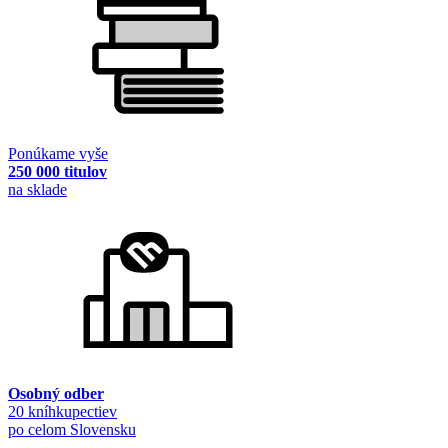
Ponúkame vyše
250 000 titulov
na sklade
Osobný odber
20 kníhkupectiev
po celom Slovensku