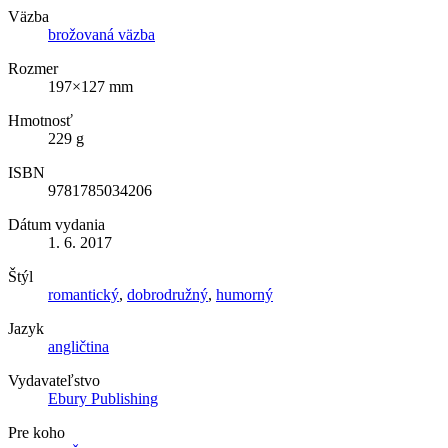
Väzba
brožovaná väzba
Rozmer
197×127 mm
Hmotnosť
229 g
ISBN
9781785034206
Dátum vydania
1. 6. 2017
Štýl
romantický
,
dobrodružný
,
humorný
Jazyk
angličtina
Vydavateľstvo
Ebury Publishing
Pre koho