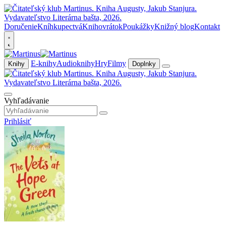
Doručenie
Kníhkupectvá
Knihovrátok
Poukážky
Knižný blog
Kontakt
E-knihy
Audioknihy
Hry
Filmy
Knihy
Doplnky
Vyhľadávanie
Prihlásiť