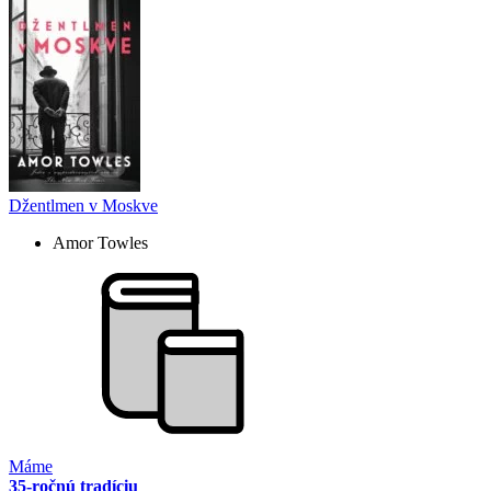
Džentlmen v Moskve
Amor Towles
Máme
35-ročnú tradíciu