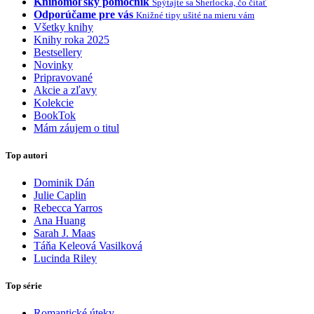
Knihomoľský pomocník
Spýtajte sa Sherlocka, čo čítať
Odporúčame pre vás
Knižné tipy ušité na mieru vám
Všetky knihy
Knihy roka 2025
Bestsellery
Novinky
Pripravované
Akcie a zľavy
Kolekcie
BookTok
Mám záujem o titul
Top autori
Dominik Dán
Julie Caplin
Rebecca Yarros
Ana Huang
Sarah J. Maas
Táňa Keleová Vasilková
Lucinda Riley
Top série
Romantické úteky