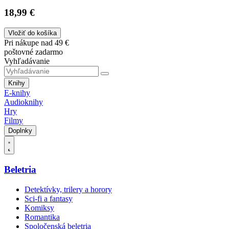
18,99 €
Vložiť do košíka
Pri nákupe nad 49 €
poštovné zadarmo
Vyhľadávanie
Knihy
E-knihy
Audioknihy
Hry
Filmy
Doplnky
Beletria
Detektívky, trilery a horory
Sci-fi a fantasy
Komiksy
Romantika
Spoločenská beletria