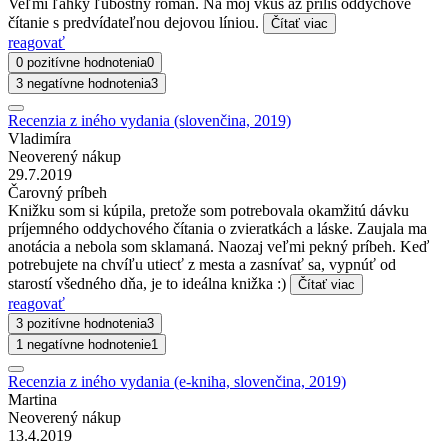
Veľmi ľahký ľúbostný román. Na môj vkus až príliš oddychové
čítanie s predvídateľnou dejovou líniou.
Čítať viac
reagovať
0 pozitívne hodnotenia
0
3 negatívne hodnotenia
3
Recenzia z iného vydania (slovenčina, 2019)
Vladimíra
Neoverený nákup
29.7.2019
Čarovný príbeh
Knižku som si kúpila, pretože som potrebovala okamžitú dávku
príjemného oddychového čítania o zvieratkách a láske. Zaujala ma
anotácia a nebola som sklamaná. Naozaj veľmi pekný príbeh. Keď
potrebujete na chvíľu utiecť z mesta a zasnívať sa, vypnúť od
starostí všedného dňa, je to ideálna knižka :)
Čítať viac
reagovať
3 pozitívne hodnotenia
3
1 negatívne hodnotenie
1
Recenzia z iného vydania (e-kniha, slovenčina, 2019)
Martina
Neoverený nákup
13.4.2019