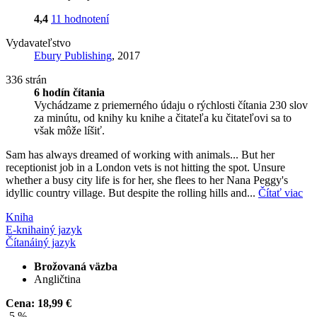
4,4
11 hodnotení
Vydavateľstvo
Ebury Publishing
, 2017
336 strán
6 hodín čítania
Vychádzame z priemerného údaju o rýchlosti čítania 230 slov
za minútu, od knihy ku knihe a čitateľa ku čitateľovi sa to
však môže líšiť.
Sam has always dreamed of working with animals... But her
receptionist job in a London vets is not hitting the spot. Unsure
whether a busy city life is for her, she flees to her Nana Peggy's
idyllic country village. But despite the rolling hills and...
Čítať viac
Kniha
E-kniha
iný jazyk
Čítaná
iný jazyk
Brožovaná väzba
Angličtina
Cena:
18,99 €
-5 %