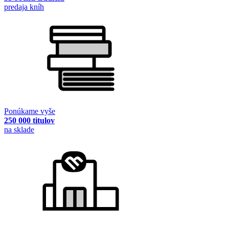
predaja kníh
Ponúkame vyše
250 000 titulov
na sklade