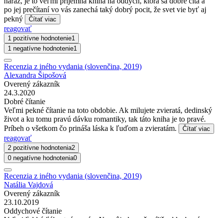
naraz, je to veľmi príjemná kniha na oddych, ktorá sa dobre číta a
po jej prečítaní vo vás zanechá taký dobrý pocit, že svet vie byť aj
pekný
Čítať viac
reagovať
1 pozitívne hodnotenie
1
1 negatívne hodnotenie
1
Recenzia z iného vydania (slovenčina, 2019)
Alexandra Šipošová
Overený zákazník
24.3.2020
Dobré čítanie
Veľmi pekné čítanie na toto obdobie. Ak milujete zvieratá, dedinský
život a ku tomu pravú dávku romantiky, tak táto kniha je to pravé.
Príbeh o všetkom čo prináša láska k ľuďom a zvieratám.
Čítať viac
reagovať
2 pozitívne hodnotenia
2
0 negatívne hodnotenia
0
Recenzia z iného vydania (slovenčina, 2019)
Natália Vajdová
Overený zákazník
23.10.2019
Oddychové čítanie