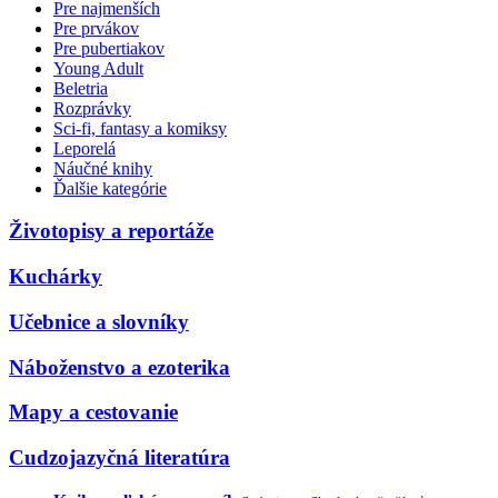
Pre najmenších
Pre prvákov
Pre pubertiakov
Young Adult
Beletria
Rozprávky
Sci-fi, fantasy a komiksy
Leporelá
Náučné knihy
Ďalšie kategórie
Životopisy a reportáže
Kuchárky
Učebnice a slovníky
Náboženstvo a ezoterika
Mapy a cestovanie
Cudzojazyčná literatúra