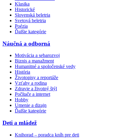
Klasika
Historické
Slovenská beletria
Svetová beletria
Poézia
Ďalšie kategórie
Náučná a odborná
Motivácia a sebarozvoj
Biznis a manažment
Humanitné a spoločenské vedy
História
Životopisy a reportáže
Vzťahy a rodina
Zdravie a životný štýl
Počítače a internet
Hobby
Umenie a dizajn
Ďalšie kategórie
Deti a mládež
Knihorad – poradca kníh pre deti