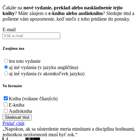
Čakáte na
nové vydanie, preklad alebo naskladnenie tejto
knihy
? Máte záujem o
e-knihu alebo audioknihu
? Sledujte titul a
pošleme vám upozornenie, keď niečo z toho pridáme do ponuky.
E-mail
Zaujíma ma
len toto vydanie
aj iné vydania (v jazyku angličtina)
aj iné vydania (v akomkoľvek jazyku)
Vo formáte
Kniha (vrátane čítaných)
E-kniha
Audiokniha
Sledovať titul
Pridať citát
Napokon, ak sa sústredenie meria minútami a disciplína hodinami,
jednotkou nezlomnosti musí byť rok.