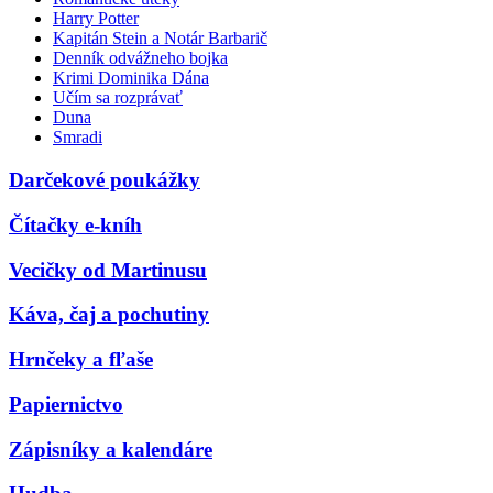
Harry Potter
Kapitán Stein a Notár Barbarič
Denník odvážneho bojka
Krimi Dominika Dána
Učím sa rozprávať
Duna
Smradi
Darčekové poukážky
Čítačky e-kníh
Vecičky od Martinusu
Káva, čaj a pochutiny
Hrnčeky a fľaše
Papiernictvo
Zápisníky a kalendáre