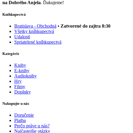
na Dobrého Anjela
. Ďakujeme!
Kníhkupectvá
Bratislava - Obchodná
• Zatvorené do zajtra 8:30
Všetky kníhkupectvá
Udalosti
Spriatelené kníhkupectvá
Kategórie
Knihy
E-knihy
Audioknihy
Hry
Filmy
Doplnky
Nakupujte u nás
Doručenie
Platba
Prečo práve u nás?
Najčastejšie otázky