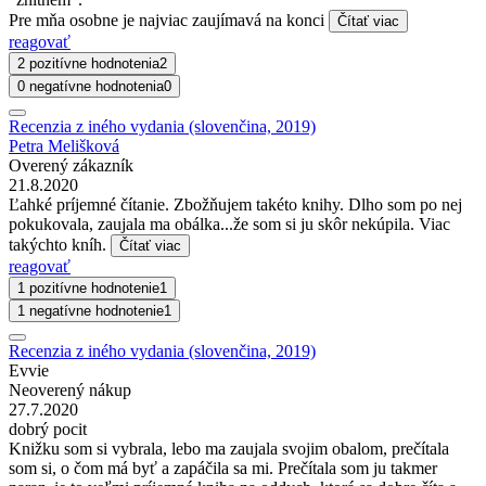
Pre mňa osobne je najviac zaujímavá na konci
Čítať viac
reagovať
2 pozitívne hodnotenia
2
0 negatívne hodnotenia
0
Recenzia z iného vydania (slovenčina, 2019)
Petra Melišková
Overený zákazník
21.8.2020
Ľahké príjemné čítanie. Zbožňujem takéto knihy. Dlho som po nej
pokukovala, zaujala ma obálka...že som si ju skôr nekúpila. Viac
takýchto kníh.
Čítať viac
reagovať
1 pozitívne hodnotenie
1
1 negatívne hodnotenie
1
Recenzia z iného vydania (slovenčina, 2019)
Evvie
Neoverený nákup
27.7.2020
dobrý pocit
Knižku som si vybrala, lebo ma zaujala svojim obalom, prečítala
som si, o čom má byť a zapáčila sa mi. Prečítala som ju takmer