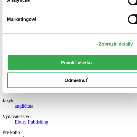
Analytické
Väzba
brožovaná väzba
Marketingové
Rozmer
197×127 mm
Hmotnosť
229 g
Zobraziť detaily
ISBN
9781785034206
Povoliť všetko
Dátum vydania
1. 6. 2017
Odmietnuť
Štýl
romantický
,
dobrodružný
,
humorný
Jazyk
angličtina
Vydavateľstvo
Ebury Publishing
Pre koho