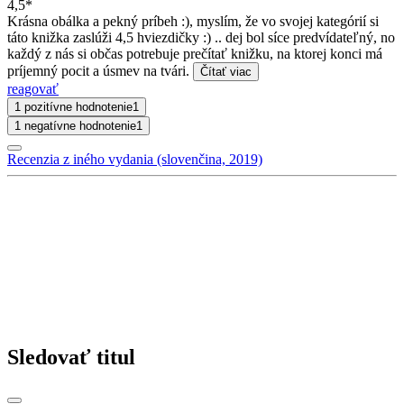
4,5*
Krásna obálka a pekný príbeh :), myslím, že vo svojej kategórií si
táto knižka zaslúži 4,5 hviezdičky :) .. dej bol síce predvídateľný, no
každý z nás si občas potrebuje prečítať knižku, na ktorej konci má
príjemný pocit a úsmev na tvári.
Čítať viac
reagovať
1 pozitívne hodnotenie
1
1 negatívne hodnotenie
1
Recenzia z iného vydania (slovenčina, 2019)
Sledovať titul