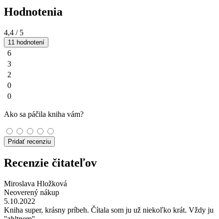
Hodnotenia
4,4
/ 5
11 hodnotení
6
3
2
0
0
Ako sa páčila kniha vám?
Pridať recenziu
Recenzie čitateľov
Miroslava Hložková
Neoverený nákup
5.10.2022
Kniha super, krásny príbeh. Čítala som ju už niekoľko krát. Vždy ju
"zhltnem".