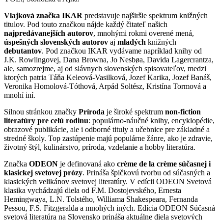
Vlajková značka IKAR
predstavuje najširšie spektrum knižných
titulov. Pod touto značkou nájde každý čitateľ našich
najpredávanejších autorov
, mnohými rokmi overené mená,
úspešných slovenských autorov
aj
mladých
knižných
debutantov
. Pod značkou IKAR vydávame napríklad knihy od
J.K. Rowlingovej, Dana Browna, Jo Nesbøa, Davida Lagercrantza,
ale, samozrejme, aj od slávnych slovenských spisovateľov, medzi
ktorých patria Táňa Keleová-Vasilková, Jozef Karika, Jozef Banáš,
Veronika Homolová-Tóthová, Arpád Soltész, Kristína Tormová a
mnohí iní.
Silnou stránkou značky
Príroda
je široké spektrum
non-fiction
literatúry pre celú rodinu
: populárno-náučné knihy, encyklopédie,
obrazové publikácie, ale i odborné tituly a učebnice pre základné a
stredné školy. Top zastúpenie majú populárne žánre, ako je zdravie,
životný štýl, kulinárstvo, príroda, vzdelanie a hobby literatúra.
Značka
ODEON
je definovaná ako
crème de la crème súčasnej i
klasickej svetovej prózy
. Prináša špičkovú tvorbu od súčasných a
klasických velikánov svetovej literatúry. V edícii ODEON Svetová
klasika vychádzajú diela od F.M. Dostojevského, Ernesta
Hemingwaya, L.N. Tolstého, Williama Shakespeara, Fernanda
Pessou, F.S. Fitzgeralda a mnohých iných. Edícia ODEON Súčasná
svetová literatúra na Slovensko prináša aktuálne diela svetových