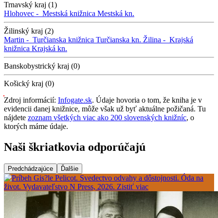
Trnavský kraj (1)
Hlohovec -
Mestská knižnica
Mestská kn.
Žilinský kraj (2)
Martin -
Turčianska knižnica
Turčianska kn.
Žilina -
Krajská
knižnica
Krajská kn.
Banskobystrický kraj (0)
Košický kraj (0)
Zdroj informácií:
Infogate.sk
. Údaje hovoria o tom, že kniha je v
evidencii danej knižnice, môže však už byť aktuálne požičaná. Tu
nájdete
zoznam všetkých viac ako 200 slovenských knižníc
, o
ktorých máme údaje.
Naši škriatkovia odporúčajú
Predchádzajúce
Ďalšie