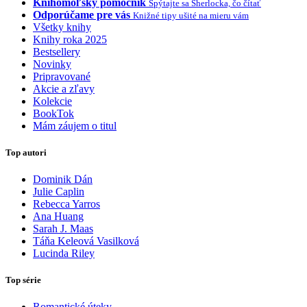
Knihomoľský pomocník
Spýtajte sa Sherlocka, čo čítať
Odporúčame pre vás
Knižné tipy ušité na mieru vám
Všetky knihy
Knihy roka 2025
Bestsellery
Novinky
Pripravované
Akcie a zľavy
Kolekcie
BookTok
Mám záujem o titul
Top autori
Dominik Dán
Julie Caplin
Rebecca Yarros
Ana Huang
Sarah J. Maas
Táňa Keleová Vasilková
Lucinda Riley
Top série
Romantické úteky