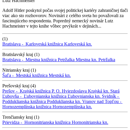
Lutz Hachmeister
Adolf Hitler poskytol počas svojej politickej kariéry zahraničnej tlači
viac ako sto rozhovorov. Novinári z celého sveta ho považovali za
fascinujúceho respondenta. Popredný nemecký novinár Lutz
Hachmeister v tejto knihe vôbec prvýkrát v dejinách...
(1)
Bratislava -
Karloveská knižnica
Karloveská kn.
Bratislavský kraj (1)
Bratislava -
Miestna knižnica Petržalka
Miestna kn. Petržalka
Nitriansky kraj (1)
Šaľa -
Mestská knižnica
Mestská kn.
Prešovský kraj (4)
Prešov -
Krajská knižnica P. O. Hviezdoslava
Krajská kn.
Stará
Ľubovňa -
Ľubovnianska knižnica
Ľubovnianska kn.
Svidník -
Podduklianska knižnica
Podduklianska kn.
Vranov nad Topľou -
Hornozemplínska knižnica
Hornozemplínska kn.
Trenčiansky kraj (1)
Prievidza -
Hornonitrianska knižnica
Hornonitrianska kn.