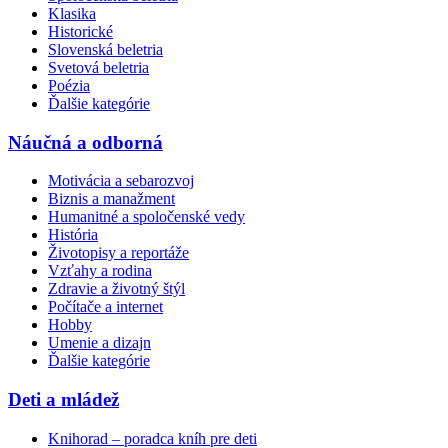
Klasika
Historické
Slovenská beletria
Svetová beletria
Poézia
Ďalšie kategórie
Náučná a odborná
Motivácia a sebarozvoj
Biznis a manažment
Humanitné a spoločenské vedy
História
Životopisy a reportáže
Vzťahy a rodina
Zdravie a životný štýl
Počítače a internet
Hobby
Umenie a dizajn
Ďalšie kategórie
Deti a mládež
Knihorad – poradca kníh pre deti