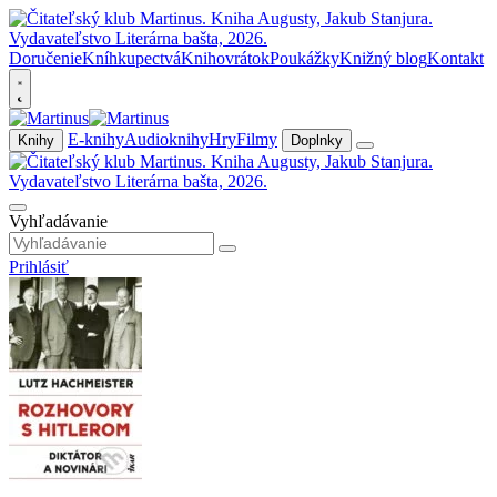
Doručenie
Kníhkupectvá
Knihovrátok
Poukážky
Knižný blog
Kontakt
E-knihy
Audioknihy
Hry
Filmy
Knihy
Doplnky
Vyhľadávanie
Prihlásiť