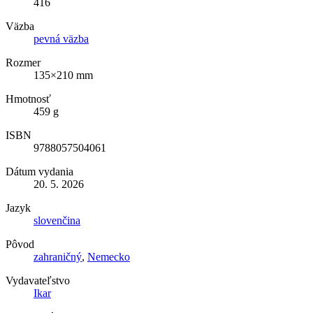
416
Väzba
pevná väzba
Rozmer
135×210 mm
Hmotnosť
459 g
ISBN
9788057504061
Dátum vydania
20. 5. 2026
Jazyk
slovenčina
Pôvod
zahraničný
,
Nemecko
Vydavateľstvo
Ikar