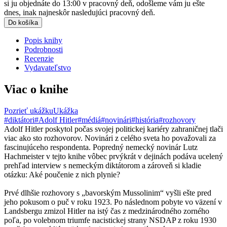
si ju objednáte do 13:00 v pracovný deň, odošleme vám ju ešte
dnes, inak najneskôr nasledujúci pracovný deň.
Do košíka
Popis knihy
Podrobnosti
Recenzie
Vydavateľstvo
Viac o knihe
Pozrieť ukážku
Ukážka
#diktátori
#Adolf Hitler
#médiá
#novinári
#história
#rozhovory
Adolf Hitler poskytol počas svojej politickej kariéry zahraničnej tlači
viac ako sto rozhovorov. Novinári z celého sveta ho považovali za
fascinujúceho respondenta. Popredný nemecký novinár Lutz
Hachmeister v tejto knihe vôbec prvýkrát v dejinách podáva ucelený
prehľad interview s nemeckým diktátorom a zároveň si kladie
otázku: Aké poučenie z nich plynie?
Prvé dlhšie rozhovory s „bavorským Mussolinim“ vyšli ešte pred
jeho pokusom o puč v roku 1923. Po následnom pobyte vo väzení v
Landsbergu zmizol Hitler na istý čas z medzinárodného zorného
poľa, po volebnom triumfe nacistickej strany NSDAP z roku 1930