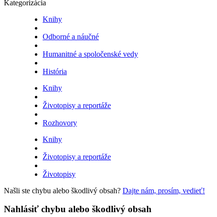
Kategorizácia
Knihy
Odborné a náučné
Humanitné a spoločenské vedy
História
Knihy
Životopisy a reportáže
Rozhovory
Knihy
Životopisy a reportáže
Životopisy
Našli ste chybu alebo škodlivý obsah?
Dajte nám, prosím, vedieť!
Nahlásiť chybu alebo škodlivý obsah