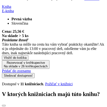
Kniha
E-kniha
Pevná väzba
Slovenčina
Cena:
25,56 €
Na sklade > 5 ks
Posielame ihneď
Táto kniha sa môže na cestu ku vám vybrať prakticky okamžite! Ak
si ju objednáte do 13:00 v pracovný deň, odošleme vám ju ešte
dnes, inak najneskôr nasledujúci pracovný deň.
Vložiť do košíka
Rezervovať v kníhkupectve
Na sklade v 26 kníhkupectvách
Pridať do zoznamu
Sledovať dostupnosť
Dostupné v
11 knižniciach
.
Požičať v knižnici
V ktorých knižniciach majú túto knihu?