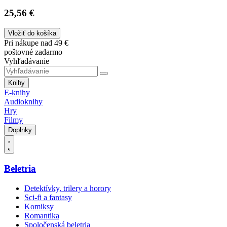
25,56 €
Vložiť do košíka
Pri nákupe nad 49 €
poštovné zadarmo
Vyhľadávanie
Knihy
E-knihy
Audioknihy
Hry
Filmy
Doplnky
Beletria
Detektívky, trilery a horory
Sci-fi a fantasy
Komiksy
Romantika
Spoločenská beletria