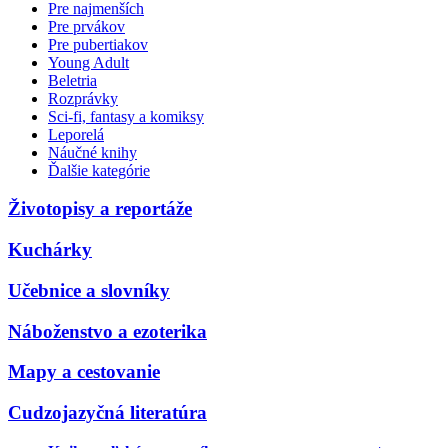
Pre najmenších
Pre prvákov
Pre pubertiakov
Young Adult
Beletria
Rozprávky
Sci-fi, fantasy a komiksy
Leporelá
Náučné knihy
Ďalšie kategórie
Životopisy a reportáže
Kuchárky
Učebnice a slovníky
Náboženstvo a ezoterika
Mapy a cestovanie
Cudzojazyčná literatúra