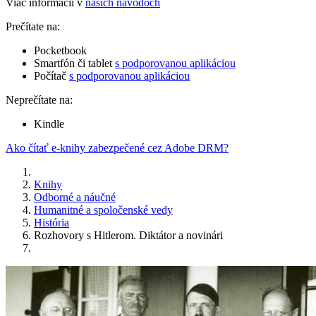
Viac informácií v
našich návodoch
Prečítate na:
Pocketbook
Smartfón či tablet
s podporovanou aplikáciou
Počítač
s podporovanou aplikáciou
Neprečítate na:
Kindle
Ako čítať e-knihy zabezpečené cez Adobe DRM?
Knihy
Odborné a náučné
Humanitné a spoločenské vedy
História
Rozhovory s Hitlerom. Diktátor a novinári