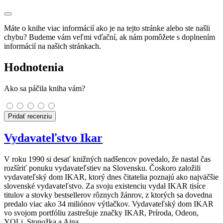
Máte o knihe viac informácií ako je na tejto stránke alebo ste našli
chybu? Budeme vám veľmi vďační, ak nám pomôžete s doplnením
informácií na našich stránkach.
Hodnotenia
Ako sa páčila kniha vám?
Pridať recenziu
Vydavateľstvo Ikar
V roku 1990 si desať knižných nadšencov povedalo, že nastal čas
rozšíriť ponuku vydavateľstiev na Slovensku. Čoskoro založili
vydavateľský dom IKAR, ktorý dnes čitatelia poznajú ako najväčšie
slovenské vydavateľstvo. Za svoju existenciu vydal IKAR tisíce
titulov a stovky bestsellerov rôznych žánrov, z ktorých sa dovedna
predalo viac ako 34 miliónov výtlačkov. Vydavateľský dom IKAR
vo svojom portfóliu zastrešuje značky IKAR, Príroda, Odeon,
YOLi, Stonožka a Ajna.