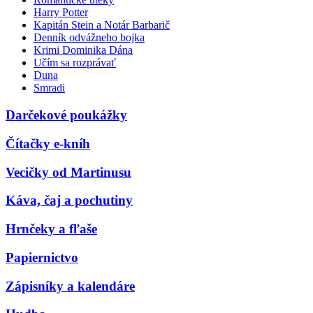
Harry Potter
Kapitán Stein a Notár Barbarič
Denník odvážneho bojka
Krimi Dominika Dána
Učím sa rozprávať
Duna
Smradi
Darčekové poukážky
Čítačky e-kníh
Vecičky od Martinusu
Káva, čaj a pochutiny
Hrnčeky a fľaše
Papiernictvo
Zápisníky a kalendáre