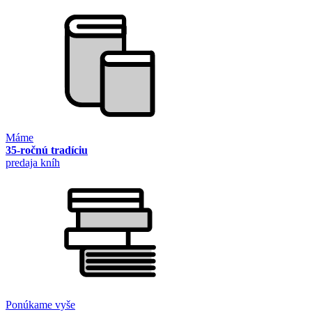
Máme
35-ročnú tradíciu
predaja kníh
Ponúkame vyše