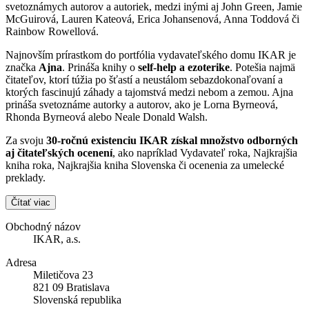
svetoznámych autorov a autoriek, medzi inými aj John Green, Jamie
McGuirová, Lauren Kateová, Erica Johansenová, Anna Toddová či
Rainbow Rowellová.
Najnovším prírastkom do portfólia vydavateľského domu IKAR je
značka
Ajna
. Prináša knihy o
self-help a ezoterike
. Potešia najmä
čitateľov, ktorí túžia po šťastí a neustálom sebazdokonaľovaní a
ktorých fascinujú záhady a tajomstvá medzi nebom a zemou. Ajna
prináša svetoznáme autorky a autorov, ako je Lorna Byrneová,
Rhonda Byrneová alebo Neale Donald Walsh.
Za svoju
30-ročnú existenciu IKAR získal množstvo odborných
aj čitateľských ocenení
, ako napríklad Vydavateľ roka, Najkrajšia
kniha roka, Najkrajšia kniha Slovenska či ocenenia za umelecké
preklady.
Čítať viac
Obchodný názov
IKAR, a.s.
Adresa
Miletičova 23
821 09 Bratislava
Slovenská republika