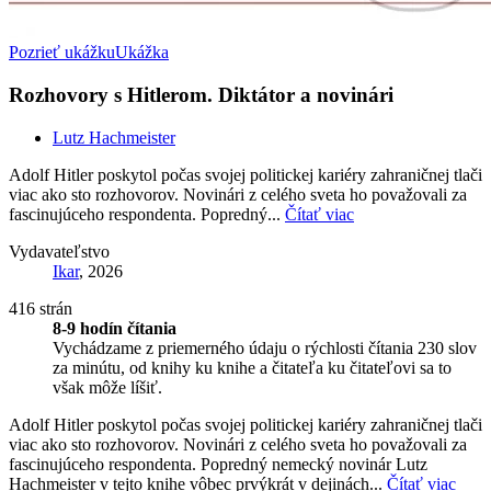
Pozrieť ukážku
Ukážka
Rozhovory s Hitlerom. Diktátor a novinári
Lutz Hachmeister
Adolf Hitler poskytol počas svojej politickej kariéry zahraničnej tlači
viac ako sto rozhovorov. Novinári z celého sveta ho považovali za
fascinujúceho respondenta. Popredný...
Čítať viac
Vydavateľstvo
Ikar
, 2026
416 strán
8-9 hodín čítania
Vychádzame z priemerného údaju o rýchlosti čítania 230 slov
za minútu, od knihy ku knihe a čitateľa ku čitateľovi sa to
však môže líšiť.
Adolf Hitler poskytol počas svojej politickej kariéry zahraničnej tlači
viac ako sto rozhovorov. Novinári z celého sveta ho považovali za
fascinujúceho respondenta. Popredný nemecký novinár Lutz
Hachmeister v tejto knihe vôbec prvýkrát v dejinách...
Čítať viac