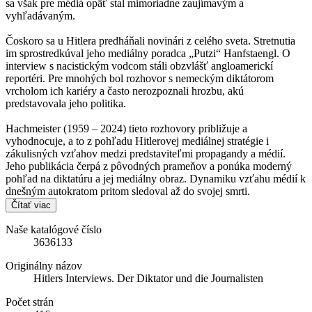
sa však pre médiá opäť stal mimoriadne zaujímavým a
vyhľadávaným.
Čoskoro sa u Hitlera predháňali novinári z celého sveta. Stretnutia
im sprostredkúval jeho mediálny poradca „Putzi“ Hanfstaengl. O
interview s nacistickým vodcom stáli obzvlášť angloamerickí
reportéri. Pre mnohých bol rozhovor s nemeckým diktátorom
vrcholom ich kariéry a často nerozpoznali hrozbu, akú
predstavovala jeho politika.
Hachmeister (1959 – 2024) tieto rozhovory približuje a
vyhodnocuje, a to z pohľadu Hitlerovej mediálnej stratégie i
zákulisných vzťahov medzi predstaviteľmi propagandy a médií.
Jeho publikácia čerpá z pôvodných prameňov a ponúka moderný
pohľad na diktatúru a jej mediálny obraz. Dynamiku vzťahu médií k
dnešným autokratom pritom sledoval až do svojej smrti.
Čítať viac
Naše katalógové číslo
3636133
Originálny názov
Hitlers Interviews. Der Diktator und die Journalisten
Počet strán