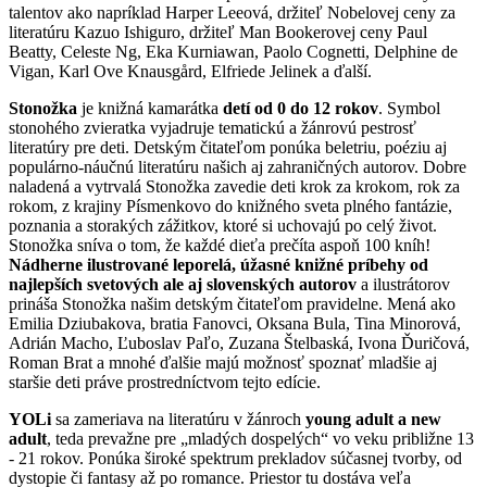
talentov ako napríklad Harper Leeová, držiteľ Nobelovej ceny za
literatúru Kazuo Ishiguro, držiteľ Man Bookerovej ceny Paul
Beatty, Celeste Ng, Eka Kurniawan, Paolo Cognetti, Delphine de
Vigan, Karl Ove Knausgård, Elfriede Jelinek a ďalší.
Stonožka
je knižná kamarátka
detí od 0 do 12 rokov
. Symbol
stonohého zvieratka vyjadruje tematickú a žánrovú pestrosť
literatúry pre deti. Detským čitateľom ponúka beletriu, poéziu aj
populárno-náučnú literatúru našich aj zahraničných autorov. Dobre
naladená a vytrvalá Stonožka zavedie deti krok za krokom, rok za
rokom, z krajiny Písmenkovo do knižného sveta plného fantázie,
poznania a storakých zážitkov, ktoré si uchovajú po celý život.
Stonožka sníva o tom, že každé dieťa prečíta aspoň 100 kníh!
Nádherne ilustrované leporelá, úžasné knižné príbehy od
najlepších svetových ale aj slovenských autorov
a ilustrátorov
prináša Stonožka našim detským čitateľom pravidelne. Mená ako
Emilia Dziubakova, bratia Fanovci, Oksana Bula, Tina Minorová,
Adrián Macho, Ľuboslav Paľo, Zuzana Štelbaská, Ivona Ďuričová,
Roman Brat a mnohé ďalšie majú možnosť spoznať mladšie aj
staršie deti práve prostredníctvom tejto edície.
YOLi
sa zameriava na literatúru v žánroch
young adult a new
adult
, teda prevažne pre „mladých dospelých“ vo veku približne 13
- 21 rokov. Ponúka široké spektrum prekladov súčasnej tvorby, od
dystopie či fantasy až po romance. Priestor tu dostáva veľa