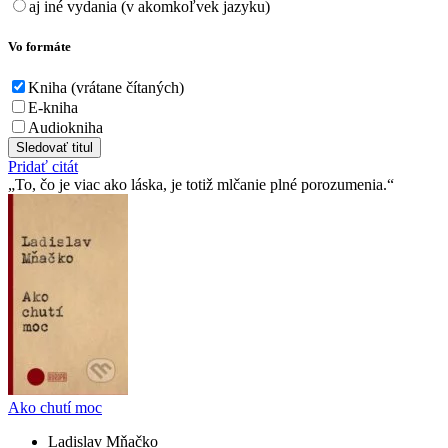
aj iné vydania (v akomkoľvek jazyku)
Vo formáte
Kniha (vrátane čítaných)
E-kniha
Audiokniha
Sledovať titul
Pridať citát
To, čo je viac ako láska, je totiž mlčanie plné porozumenia.
Ako chutí moc
Ladislav Mňačko