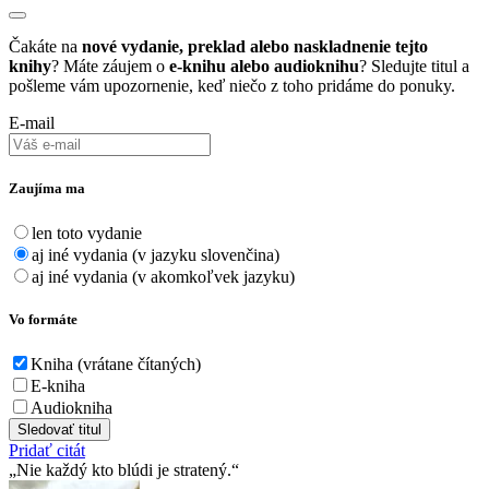
Čakáte na
nové vydanie, preklad alebo naskladnenie tejto
knihy
? Máte záujem o
e-knihu alebo audioknihu
? Sledujte titul a
pošleme vám upozornenie, keď niečo z toho pridáme do ponuky.
E-mail
Zaujíma ma
len toto vydanie
aj iné vydania (v jazyku slovenčina)
aj iné vydania (v akomkoľvek jazyku)
Vo formáte
Kniha (vrátane čítaných)
E-kniha
Audiokniha
Sledovať titul
Pridať citát
Nie každý kto blúdi je stratený.