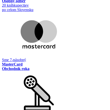
Osobný odber
20 kníhkupectiev
po celom Slovensku
Sme 7-násobný
MasterCard
Obchodník roka