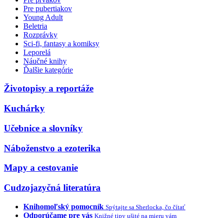
Pre pubertiakov
Young Adult
Beletria
Rozprávky
Sci-fi, fantasy a komiksy
Leporelá
Náučné knihy
Ďalšie kategórie
Životopisy a reportáže
Kuchárky
Učebnice a slovníky
Náboženstvo a ezoterika
Mapy a cestovanie
Cudzojazyčná literatúra
Knihomoľský pomocník
Spýtajte sa Sherlocka, čo čítať
Odporúčame pre vás
Knižné tipy ušité na mieru vám