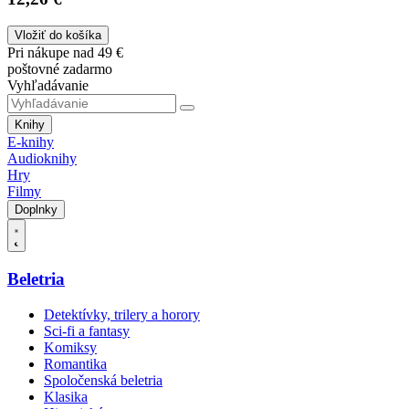
Vložiť do košíka
Pri nákupe nad 49 €
poštovné zadarmo
Vyhľadávanie
Knihy
E-knihy
Audioknihy
Hry
Filmy
Doplnky
Beletria
Detektívky, trilery a horory
Sci-fi a fantasy
Komiksy
Romantika
Spoločenská beletria
Klasika