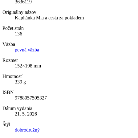
3636119
Originálny názov
Kapitánka Mia a cesta za pokladem
Počet strán
136
Väzba
pevná väzba
Rozmer
152×198 mm
Hmotnosť
339 g
ISBN
9788057505327
Dátum vydania
21. 5. 2026
Štýl
dobrodružný