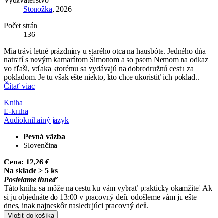
Vydavateľstvo
Stonožka
, 2026
Počet strán
136
Mia trávi letné prázdniny u starého otca na hausbóte. Jedného dňa
natrafí s novým kamarátom Šimonom a so psom Nemom na odkaz
vo fľaši, vďaka ktorému sa vydávajú na dobrodružnú cestu za
pokladom. Je tu však ešte niekto, kto chce ukoristiť ich poklad...
Čítať viac
Kniha
E-kniha
Audiokniha
iný jazyk
Pevná väzba
Slovenčina
Cena:
12,26 €
Na sklade > 5 ks
Posielame ihneď
Táto kniha sa môže na cestu ku vám vybrať prakticky okamžite! Ak
si ju objednáte do 13:00 v pracovný deň, odošleme vám ju ešte
dnes, inak najneskôr nasledujúci pracovný deň.
Vložiť do košíka