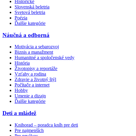
Historické
Slovenská beletria
Svetová beletria
Poézia
Ďalšie kategórie
Náučná a odborná
Motivácia a sebarozvoj
Biznis a manažment
Humanitné a spoločenské vedy
História
Životopisy a reportáže
Vzťahy a rodina
Zdravie a životný štýl
Počítače a internet
Hobby
Umenie a dizajn
Ďalšie kategórie
Deti a mládež
Knihorad – poradca kníh pre deti
Pre najmenších
Pre prvákov