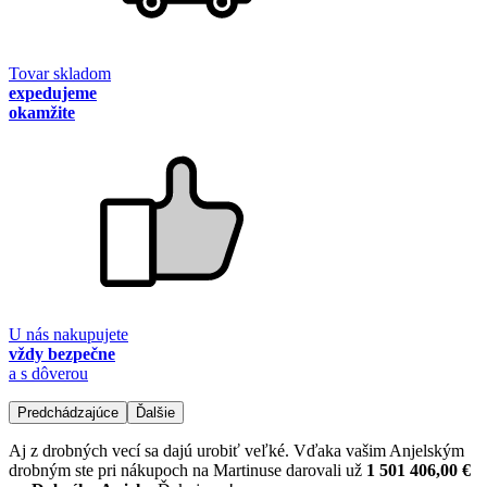
Tovar skladom
expedujeme
okamžite
U nás nakupujete
vždy bezpečne
a s dôverou
Predchádzajúce
Ďalšie
Aj z drobných vecí sa dajú urobiť veľké. Vďaka vašim Anjelským
drobným ste pri nákupoch na Martinuse darovali už
1 501 406,00 €