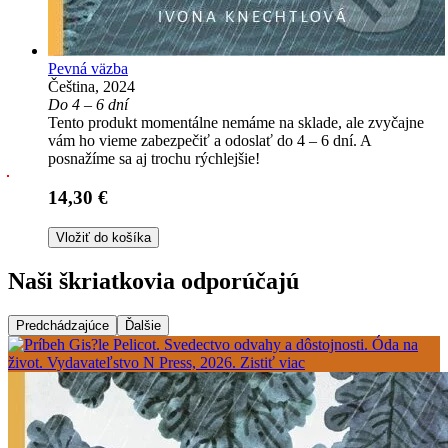
Pevná väzba
Čeština, 2024
Do 4 – 6 dní
Tento produkt momentálne nemáme na sklade, ale zvyčajne
vám ho vieme zabezpečiť a odoslať do 4 – 6 dní. A
posnažíme sa aj trochu rýchlejšie!
14,30 €
Vložiť do košíka
Naši škriatkovia odporúčajú
Predchádzajúce
Ďalšie