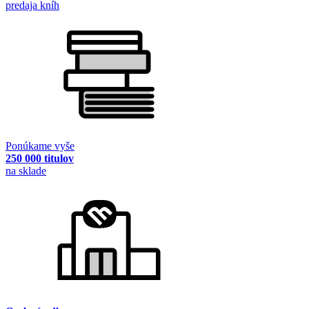
predaja kníh
Ponúkame vyše
250 000 titulov
na sklade