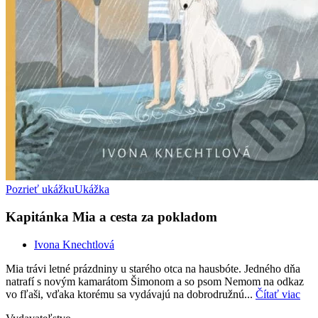
Pozrieť ukážku
Ukážka
Kapitánka Mia a cesta za pokladom
Ivona Knechtlová
Mia trávi letné prázdniny u starého otca na hausbóte. Jedného dňa
natrafí s novým kamarátom Šimonom a so psom Nemom na odkaz
vo fľaši, vďaka ktorému sa vydávajú na dobrodružnú...
Čítať viac