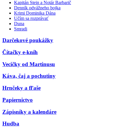
Kapitán Stein a Notár Barbarič
Denník odvážneho bojka
Krimi Dominika Dána
Učím sa rozprávať
Duna
Smradi
Darčekové poukážky
Čítačky e-kníh
Vecičky od Martinusu
Káva, čaj a pochutiny
Hrnčeky a fľaše
Papiernictvo
Zápisníky a kalendáre
Hudba