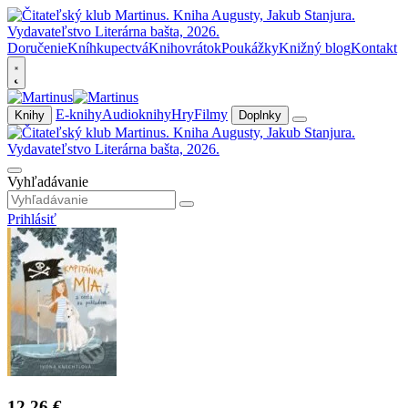
Doručenie
Kníhkupectvá
Knihovrátok
Poukážky
Knižný blog
Kontakt
E-knihy
Audioknihy
Hry
Filmy
Knihy
Doplnky
Vyhľadávanie
Prihlásiť
12,26 €