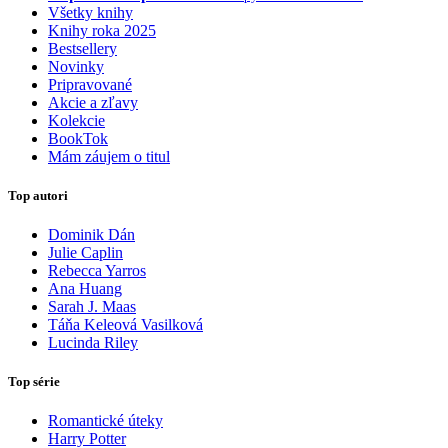
Všetky knihy
Knihy roka 2025
Bestsellery
Novinky
Pripravované
Akcie a zľavy
Kolekcie
BookTok
Mám záujem o titul
Top autori
Dominik Dán
Julie Caplin
Rebecca Yarros
Ana Huang
Sarah J. Maas
Táňa Keleová Vasilková
Lucinda Riley
Top série
Romantické úteky
Harry Potter