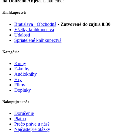
na Dobrého Anjela
. Ďakujeme!
Kníhkupectvá
Bratislava - Obchodná
• Zatvorené do zajtra 8:30
Všetky kníhkupectvá
Udalosti
Spriatelené kníhkupectvá
Kategórie
Knihy
E-knihy
Audioknihy
Hry
Filmy
Doplnky
Nakupujte u nás
Doručenie
Platba
Prečo práve u nás?
Najčastejšie otázky