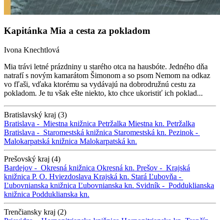
Kapitánka Mia a cesta za pokladom
Ivona Knechtlová
Mia trávi letné prázdniny u starého otca na hausbóte. Jedného dňa
natrafí s novým kamarátom Šimonom a so psom Nemom na odkaz
vo fľaši, vďaka ktorému sa vydávajú na dobrodružnú cestu za
pokladom. Je tu však ešte niekto, kto chce ukoristiť ich poklad...
Bratislavský kraj (3)
Bratislava -
Miestna knižnica Petržalka
Miestna kn. Petržalka
Bratislava -
Staromestská knižnica
Staromestská kn.
Pezinok -
Malokarpatská knižnica
Malokarpatská kn.
Prešovský kraj (4)
Bardejov -
Okresná knižnica
Okresná kn.
Prešov -
Krajská
knižnica P. O. Hviezdoslava
Krajská kn.
Stará Ľubovňa -
Ľubovnianska knižnica
Ľubovnianska kn.
Svidník -
Podduklianska
knižnica
Podduklianska kn.
Trenčiansky kraj (2)