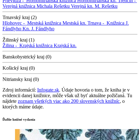
Prievidza -
Hornonitrianska knižnica
Hornonitrianska kn.
Trenčín -
Verejná knižnica Michala Rešetku
Verejná kn. M. Rešetku
Trnavský kraj (2)
Hlohovec -
Mestská knižnica
Mestská kn.
Trnava -
Knižnica J.
Fándlyho
Kn. J. Fándlyho
Žilinský kraj (1)
Žilina -
Krajská knižnica
Krajská kn.
Banskobystrický kraj (0)
Košický kraj (0)
Nitriansky kraj (0)
Zdroj informácií:
Infogate.sk
. Údaje hovoria o tom, že kniha je v
evidencii danej knižnice, môže však už byť aktuálne požičaná. Tu
nájdete
zoznam všetkých viac ako 200 slovenských knižníc
, o
ktorých máme údaje.
Ďalšie knižné vydania