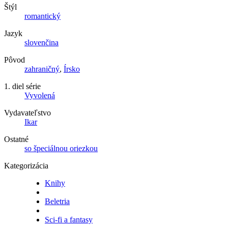
Štýl
romantický
Jazyk
slovenčina
Pôvod
zahraničný
,
Írsko
1. diel série
Vyvolená
Vydavateľstvo
Ikar
Ostatné
so špeciálnou oriezkou
Kategorizácia
Knihy
Beletria
Sci-fi a fantasy