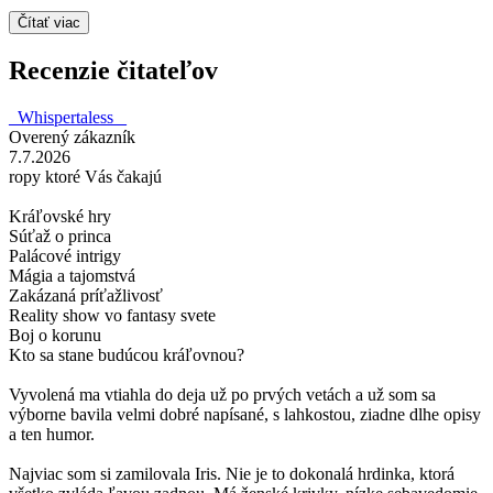
Čítať viac
Recenzie čitateľov
_Whispertaless _
Overený zákazník
7.7.2026
ropy ktoré Vás čakajú
Kráľovské hry
Súťaž o princa
Palácové intrigy
Mágia a tajomstvá
Zakázaná príťažlivosť
Reality show vo fantasy svete
Boj o korunu
Kto sa stane budúcou kráľovnou?
Vyvolená ma vtiahla do deja už po prvých vetách a už som sa
výborne bavila velmi dobré napísané, s lahkostou, ziadne dlhe opisy
a ten humor.
Najviac som si zamilovala Iris. Nie je to dokonalá hrdinka, ktorá