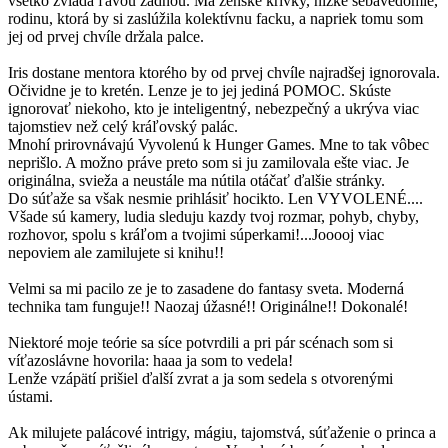
všetko zvláda ľavou zadnou. Má ženské krivky, nízke sebavedomie,
rodinu, ktorá by si zaslúžila kolektívnu facku, a napriek tomu som
jej od prvej chvíle držala palce.
Iris dostane mentora ktorého by od prvej chvíle najradšej ignorovala.
Očividne je to kretén. Lenze je to jej jediná POMOC. Skúste
ignorovať niekoho, kto je inteligentný, nebezpečný a ukrýva viac
tajomstiev než celý kráľovský palác.
Mnohí prirovnávajú Vyvolenú k Hunger Games. Mne to tak vôbec
neprišlo. A možno práve preto som si ju zamilovala ešte viac. Je
originálna, svieža a neustále ma nútila otáčať ďalšie stránky.
Do súťaže sa však nesmie prihlásiť hocikto. Len VYVOLENÉ....
Všade sú kamery, ludia sleduju kazdy tvoj rozmar, pohyb, chyby,
rozhovor, spolu s kráľom a tvojimi súperkami!...Jooooj viac
nepoviem ale zamilujete si knihu!!
Velmi sa mi pacilo ze je to zasadene do fantasy sveta. Moderná
technika tam funguje!! Naozaj úžasné!! Originálne!! Dokonalé!
Niektoré moje teórie sa síce potvrdili a pri pár scénach som si
víťazoslávne hovorila: haaa ja som to vedela!
Lenže vzápätí prišiel ďalší zvrat a ja som sedela s otvorenými
ústami.
Ak milujete palácové intrigy, mágiu, tajomstvá, súťaženie o princa a