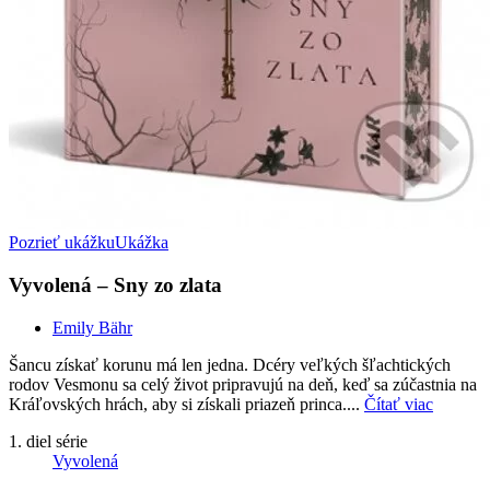
Pozrieť ukážku
Ukážka
Vyvolená – Sny zo zlata
Emily Bähr
Šancu získať korunu má len jedna. Dcéry veľkých šľachtických
rodov Vesmonu sa celý život pripravujú na deň, keď sa zúčastnia na
Kráľovských hrách, aby si získali priazeň princa....
Čítať viac
1. diel série
Vyvolená