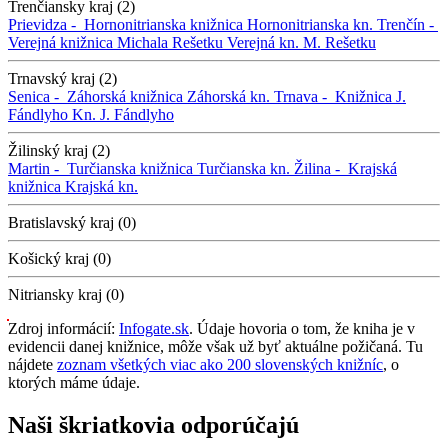
Trenčiansky kraj (2)
Prievidza -
Hornonitrianska knižnica
Hornonitrianska kn.
Trenčín -
Verejná knižnica Michala Rešetku
Verejná kn. M. Rešetku
Trnavský kraj (2)
Senica -
Záhorská knižnica
Záhorská kn.
Trnava -
Knižnica J.
Fándlyho
Kn. J. Fándlyho
Žilinský kraj (2)
Martin -
Turčianska knižnica
Turčianska kn.
Žilina -
Krajská
knižnica
Krajská kn.
Bratislavský kraj (0)
Košický kraj (0)
Nitriansky kraj (0)
Zdroj informácií:
Infogate.sk
. Údaje hovoria o tom, že kniha je v
evidencii danej knižnice, môže však už byť aktuálne požičaná. Tu
nájdete
zoznam všetkých viac ako 200 slovenských knižníc
, o
ktorých máme údaje.
Naši škriatkovia odporúčajú