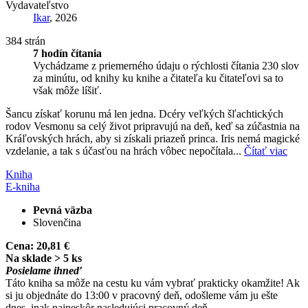
Vydavateľstvo
Ikar
, 2026
384 strán
7 hodín čítania
Vychádzame z priemerného údaju o rýchlosti čítania 230 slov
za minútu, od knihy ku knihe a čitateľa ku čitateľovi sa to
však môže líšiť.
Šancu získať korunu má len jedna. Dcéry veľkých šľachtických
rodov Vesmonu sa celý život pripravujú na deň, keď sa zúčastnia na
Kráľovských hrách, aby si získali priazeň princa. Iris nemá magické
vzdelanie, a tak s účasťou na hrách vôbec nepočítala...
Čítať viac
Kniha
E-kniha
Pevná väzba
Slovenčina
Cena:
20,81 €
Na sklade > 5 ks
Posielame ihneď
Táto kniha sa môže na cestu ku vám vybrať prakticky okamžite! Ak
si ju objednáte do 13:00 v pracovný deň, odošleme vám ju ešte
dnes, inak najneskôr nasledujúci pracovný deň.