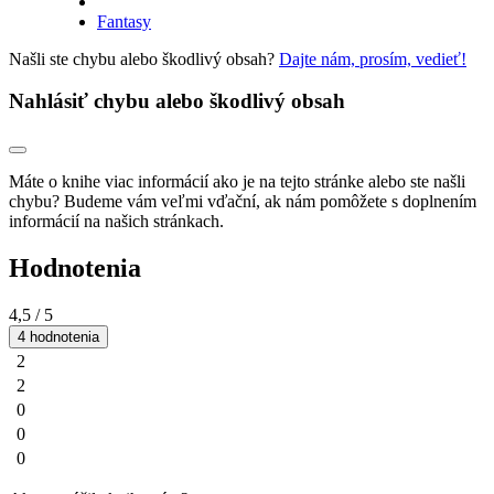
Fantasy
Našli ste chybu alebo škodlivý obsah?
Dajte nám, prosím, vedieť!
Nahlásiť chybu alebo škodlivý obsah
Máte o knihe viac informácií ako je na tejto stránke alebo ste našli
chybu? Budeme vám veľmi vďační, ak nám pomôžete s doplnením
informácií na našich stránkach.
Hodnotenia
4,5
/ 5
4 hodnotenia
2
2
0
0
0