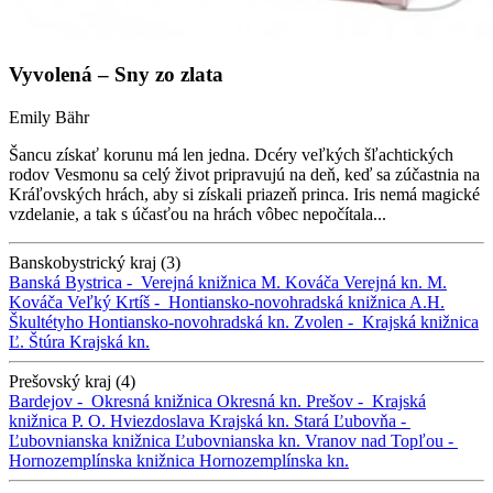
Vyvolená – Sny zo zlata
Emily Bähr
Šancu získať korunu má len jedna. Dcéry veľkých šľachtických
rodov Vesmonu sa celý život pripravujú na deň, keď sa zúčastnia na
Kráľovských hrách, aby si získali priazeň princa. Iris nemá magické
vzdelanie, a tak s účasťou na hrách vôbec nepočítala...
Banskobystrický kraj (3)
Banská Bystrica -
Verejná knižnica M. Kováča
Verejná kn. M.
Kováča
Veľký Krtíš -
Hontiansko-novohradská knižnica A.H.
Škultétyho
Hontiansko-novohradská kn.
Zvolen -
Krajská knižnica
Ľ. Štúra
Krajská kn.
Prešovský kraj (4)
Bardejov -
Okresná knižnica
Okresná kn.
Prešov -
Krajská
knižnica P. O. Hviezdoslava
Krajská kn.
Stará Ľubovňa -
Ľubovnianska knižnica
Ľubovnianska kn.
Vranov nad Topľou -
Hornozemplínska knižnica
Hornozemplínska kn.