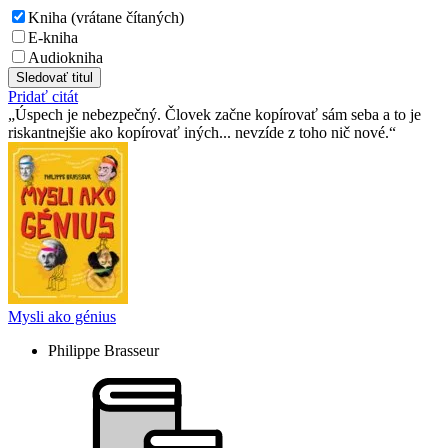
Kniha (vrátane čítaných)
E-kniha
Audiokniha
Sledovať titul
Pridať citát
Úspech je nebezpečný. Človek začne kopírovať sám seba a to je
riskantnejšie ako kopírovať iných... nevzíde z toho nič nové.
Mysli ako génius
Philippe Brasseur