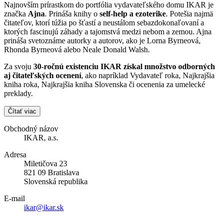
Najnovším prírastkom do portfólia vydavateľského domu IKAR je
značka
Ajna
. Prináša knihy o
self-help a ezoterike
. Potešia najmä
čitateľov, ktorí túžia po šťastí a neustálom sebazdokonaľovaní a
ktorých fascinujú záhady a tajomstvá medzi nebom a zemou. Ajna
prináša svetoznáme autorky a autorov, ako je Lorna Byrneová,
Rhonda Byrneová alebo Neale Donald Walsh.
Za svoju
30-ročnú existenciu IKAR získal množstvo odborných
aj čitateľských ocenení
, ako napríklad Vydavateľ roka, Najkrajšia
kniha roka, Najkrajšia kniha Slovenska či ocenenia za umelecké
preklady.
Čítať viac
Obchodný názov
IKAR, a.s.
Adresa
Miletičova 23
821 09 Bratislava
Slovenská republika
E-mail
ikar@ikar.sk