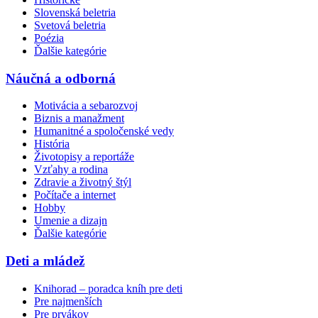
Slovenská beletria
Svetová beletria
Poézia
Ďalšie kategórie
Náučná a odborná
Motivácia a sebarozvoj
Biznis a manažment
Humanitné a spoločenské vedy
História
Životopisy a reportáže
Vzťahy a rodina
Zdravie a životný štýl
Počítače a internet
Hobby
Umenie a dizajn
Ďalšie kategórie
Deti a mládež
Knihorad – poradca kníh pre deti
Pre najmenších
Pre prvákov