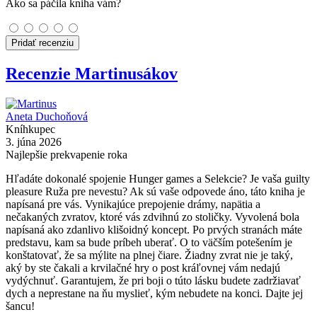
Ako sa páčila kniha vám?
Pridať recenziu
Recenzie Martinusákov
Aneta Duchoňová
Kníhkupec
3. júna 2026
Najlepšie prekvapenie roka
Hľadáte dokonalé spojenie Hunger games a Selekcie? Je vaša guilty
pleasure Ruža pre nevestu? Ak sú vaše odpovede áno, táto kniha je
napísaná pre vás. Vynikajúce prepojenie drámy, napätia a
nečakaných zvratov, ktoré vás zdvihnú zo stoličky. Vyvolená bola
napísaná ako zdanlivo klišoidný koncept. Po prvých stranách máte
predstavu, kam sa bude príbeh uberať. O to väčším potešením je
konštatovať, že sa mýlite na plnej čiare. Žiadny zvrat nie je taký,
aký by ste čakali a krvilačné hry o post kráľovnej vám nedajú
vydýchnuť. Garantujem, že pri boji o túto lásku budete zadržiavať
dych a neprestane na ňu myslieť, kým nebudete na konci. Dajte jej
šancu!