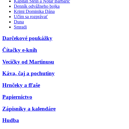
Kapitán Stein a Notár Barbarič
Denník odvážneho bojka
Krimi Dominika Dána
Učím sa rozprávať
Duna
Smradi
Darčekové poukážky
Čítačky e-kníh
Vecičky od Martinusu
Káva, čaj a pochutiny
Hrnčeky a fľaše
Papiernictvo
Zápisníky a kalendáre
Hudba