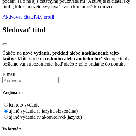
podeliť sa o ne aj s ostatnými používateľmi? Aktivujte si čítateľský
profil, kde si môžete zvyšovať svoju knihomoľskú úroveň.
Aktivovať čitateľský profil
Sledovať titul
Čakáte na
nové vydanie, preklad alebo naskladnenie tejto
knihy
? Máte záujem o
e-knihu alebo audioknihu
? Sledujte titul a
pošleme vám upozornenie, keď niečo z toho pridáme do ponuky.
E-mail
Zaujíma ma
len toto vydanie
aj iné vydania (v jazyku slovenčina)
aj iné vydania (v akomkoľvek jazyku)
Vo formáte