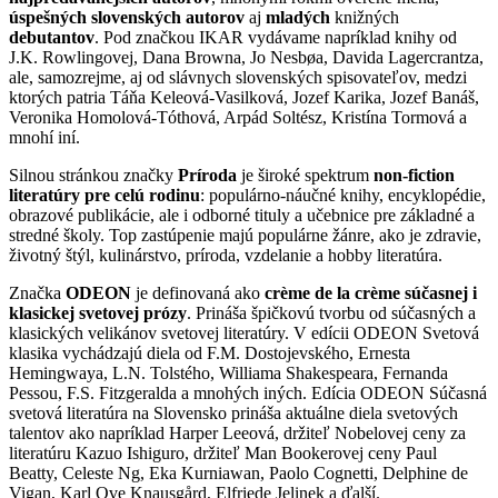
úspešných slovenských autorov
aj
mladých
knižných
debutantov
. Pod značkou IKAR vydávame napríklad knihy od
J.K. Rowlingovej, Dana Browna, Jo Nesbøa, Davida Lagercrantza,
ale, samozrejme, aj od slávnych slovenských spisovateľov, medzi
ktorých patria Táňa Keleová-Vasilková, Jozef Karika, Jozef Banáš,
Veronika Homolová-Tóthová, Arpád Soltész, Kristína Tormová a
mnohí iní.
Silnou stránkou značky
Príroda
je široké spektrum
non-fiction
literatúry pre celú rodinu
: populárno-náučné knihy, encyklopédie,
obrazové publikácie, ale i odborné tituly a učebnice pre základné a
stredné školy. Top zastúpenie majú populárne žánre, ako je zdravie,
životný štýl, kulinárstvo, príroda, vzdelanie a hobby literatúra.
Značka
ODEON
je definovaná ako
crème de la crème súčasnej i
klasickej svetovej prózy
. Prináša špičkovú tvorbu od súčasných a
klasických velikánov svetovej literatúry. V edícii ODEON Svetová
klasika vychádzajú diela od F.M. Dostojevského, Ernesta
Hemingwaya, L.N. Tolstého, Williama Shakespeara, Fernanda
Pessou, F.S. Fitzgeralda a mnohých iných. Edícia ODEON Súčasná
svetová literatúra na Slovensko prináša aktuálne diela svetových
talentov ako napríklad Harper Leeová, držiteľ Nobelovej ceny za
literatúru Kazuo Ishiguro, držiteľ Man Bookerovej ceny Paul
Beatty, Celeste Ng, Eka Kurniawan, Paolo Cognetti, Delphine de
Vigan, Karl Ove Knausgård, Elfriede Jelinek a ďalší.