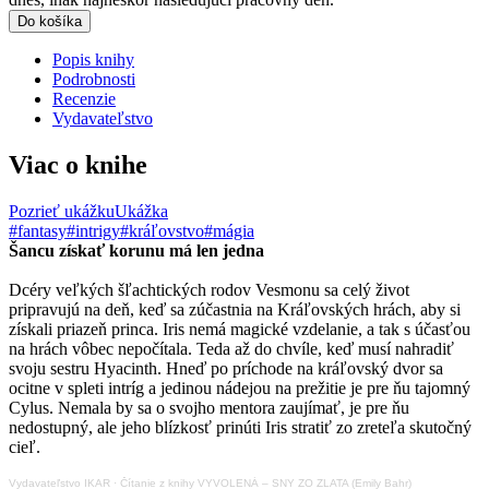
Do košíka
Popis knihy
Podrobnosti
Recenzie
Vydavateľstvo
Viac o knihe
Pozrieť ukážku
Ukážka
#fantasy
#intrigy
#kráľovstvo
#mágia
Šancu získať korunu má len jedna
Dcéry veľkých šľachtických rodov Vesmonu sa celý život
pripravujú na deň, keď sa zúčastnia na Kráľovských hrách, aby si
získali priazeň princa. Iris nemá magické vzdelanie, a tak s účasťou
na hrách vôbec nepočítala. Teda až do chvíle, keď musí nahradiť
svoju sestru Hyacinth. Hneď po príchode na kráľovský dvor sa
ocitne v spleti intríg a jedinou nádejou na prežitie je pre ňu tajomný
Cylus. Nemala by sa o svojho mentora zaujímať, je pre ňu
nedostupný, ale jeho blízkosť prinúti Iris stratiť zo zreteľa skutočný
cieľ.
Vydavateľstvo IKAR
·
Čítanie z knihy VYVOLENÁ – SNY ZO ZLATA (Emily Bahr)