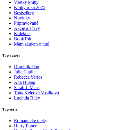
Všetky knihy
Knihy roka 2025
Bestsellery
Novinky
Pripravované
Akcie a zľavy
Kolekcie
BookTok
Mám záujem o titul
Top autori
Dominik Dán
Julie Caplin
Rebecca Yarros
Ana Huang
Sarah J. Maas
Táňa Keleová Vasilková
Lucinda Riley
Top série
Romantické úteky
Harry Potter