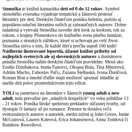
Stonožka
je knižná kamarátka
detí od 0 do 12 rokov
. Symbol
stonohého zvieratka vyjadruje tematickú a žánrovú pestrosť
literatúry pre deti. Detským čitateľom ponúka beletriu, poéziu aj
populárno-náučnú literatúru našich aj zahraničných autorov. Dobre
naladená a vytrvalá Stonožka zavedie deti krok za krokom, rok za
rokom, z krajiny Písmenkovo do knižného sveta plného fantázie,
poznania a storakých zážitkov, ktoré si uchovajú po celý život.
Stonožka sníva o tom, že každé dieťa prečíta aspoň 100 kníh!
Nádherne ilustrované leporelá, úžasné knižné príbehy od
najlepších svetových ale aj slovenských autorov
a ilustrátorov
prináša Stonožka našim detským čitateľom pravidelne. Mená ako
Emilia Dziubakova, bratia Fanovci, Oksana Bula, Tina Minorová,
Adrián Macho, Ľuboslav Paľo, Zuzana Štelbaská, Ivona Ďuričová,
Roman Brat a mnohé ďalšie majú možnosť spoznať mladšie aj
staršie deti práve prostredníctvom tejto edície.
YOLi
sa zameriava na literatúru v žánroch
young adult a new
adult
, teda prevažne pre „mladých dospelých“ vo veku približne 13
- 21 rokov. Ponúka široké spektrum prekladov súčasnej tvorby, od
dystopie či fantasy až po romance. Priestor tu dostáva veľa
svetoznámych autorov a autoriek, medzi inými aj John Green, Jamie
McGuirová, Lauren Kateová, Erica Johansenová, Anna Toddová či
Rainbow Rowellová.