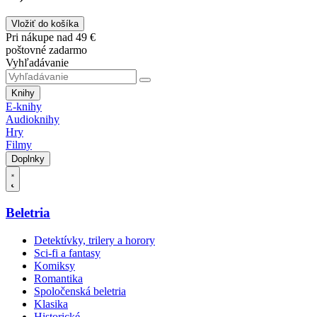
Vložiť do košíka
Pri nákupe nad 49 €
poštovné zadarmo
Vyhľadávanie
Knihy
E-knihy
Audioknihy
Hry
Filmy
Doplnky
Beletria
Detektívky, trilery a horory
Sci-fi a fantasy
Komiksy
Romantika
Spoločenská beletria
Klasika
Historické