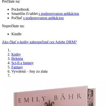
Prečítate na:
Pocketbook
Smartfón či tablet
s podporovanou aplikáciou
Počítač
s podporovanou aplikáciou
Neprečítate na:
Kindle
Ako čítať e-knihy zabezpečené cez Adobe DRM?
Knihy
Beletria
Sci-fi a fantasy
Fantasy
Vyvolená – Sny zo zlata