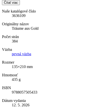
Čítať viac
Naše katalógové číslo
3636109
Originálny názov
Träume aus Gold
Počet strán
384
Väzba
pevná väzba
Rozmer
135×210 mm
Hmotnosť
435 g
ISBN
9788057505433
Dátum vydania
12. 5. 2026