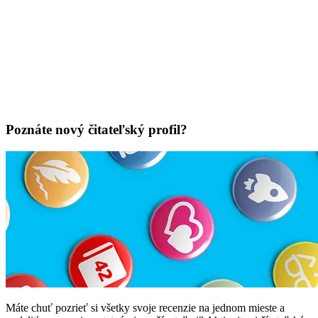
Poznáte nový čitateľský profil?
Máte chuť pozrieť si všetky svoje recenzie na jednom mieste a