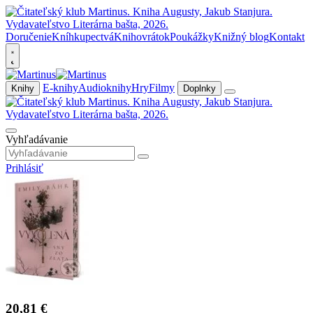
Doručenie
Kníhkupectvá
Knihovrátok
Poukážky
Knižný blog
Kontakt
E-knihy
Audioknihy
Hry
Filmy
Knihy
Doplnky
Vyhľadávanie
Prihlásiť
20,81 €