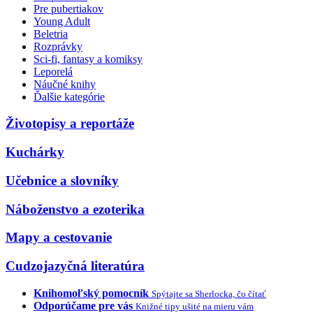
Pre pubertiakov
Young Adult
Beletria
Rozprávky
Sci-fi, fantasy a komiksy
Leporelá
Náučné knihy
Ďalšie kategórie
Životopisy a reportáže
Kuchárky
Učebnice a slovníky
Náboženstvo a ezoterika
Mapy a cestovanie
Cudzojazyčná literatúra
Knihomoľský pomocník
Spýtajte sa Sherlocka, čo čítať
Odporúčame pre vás
Knižné tipy ušité na mieru vám