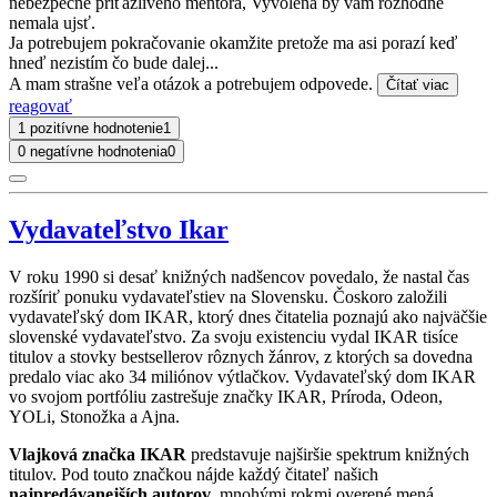
nebezpečne príťažlivého mentora, Vyvolená by vám rozhodne
nemala ujsť.
Ja potrebujem pokračovanie okamžite pretože ma asi porazí keď
hneď nezistím čo bude dalej...
A mam strašne veľa otázok a potrebujem odpovede.
Čítať viac
reagovať
1 pozitívne hodnotenie
1
0 negatívne hodnotenia
0
Vydavateľstvo Ikar
V roku 1990 si desať knižných nadšencov povedalo, že nastal čas
rozšíriť ponuku vydavateľstiev na Slovensku. Čoskoro založili
vydavateľský dom IKAR, ktorý dnes čitatelia poznajú ako najväčšie
slovenské vydavateľstvo. Za svoju existenciu vydal IKAR tisíce
titulov a stovky bestsellerov rôznych žánrov, z ktorých sa dovedna
predalo viac ako 34 miliónov výtlačkov. Vydavateľský dom IKAR
vo svojom portfóliu zastrešuje značky IKAR, Príroda, Odeon,
YOLi, Stonožka a Ajna.
Vlajková značka IKAR
predstavuje najširšie spektrum knižných
titulov. Pod touto značkou nájde každý čitateľ našich
najpredávanejších autorov
, mnohými rokmi overené mená,