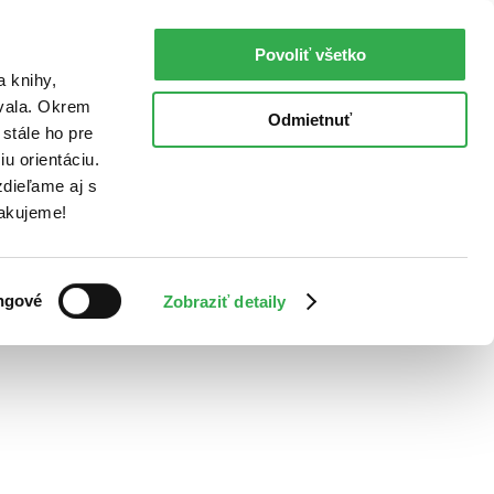
Povoliť všetko
a knihy,
ovala. Okrem
Odmietnuť
stále ho pre
u orientáciu.
dieľame aj s
Ďakujeme!
ngové
Zobraziť detaily