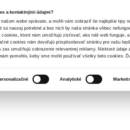
es a kontaktnými údajmi?
našom webe správate, a mohli vám zobraziť tie najlepšie tipy n
é sú naozaj potrebné a bez nich by naša stránka vôbec nefung
 cookies, ktoré nám umožňujú zisťovať, ako náš web funguje, a 
ačné cookies nám dovoľujú prispôsobovať stránku pre vašu lepši
zas umožňujú zobrazenie relevantnej reklamy. Niektoré údaje z
y nám pomohlo, keby sme mohli používať všetky tieto cookies. 
ersonalizačné
Analytické
Marketi