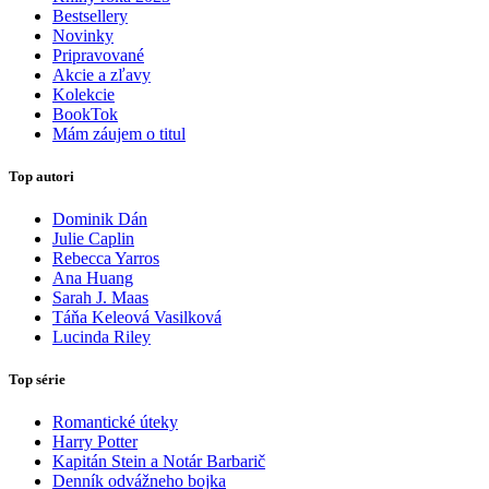
Bestsellery
Novinky
Pripravované
Akcie a zľavy
Kolekcie
BookTok
Mám záujem o titul
Top autori
Dominik Dán
Julie Caplin
Rebecca Yarros
Ana Huang
Sarah J. Maas
Táňa Keleová Vasilková
Lucinda Riley
Top série
Romantické úteky
Harry Potter
Kapitán Stein a Notár Barbarič
Denník odvážneho bojka