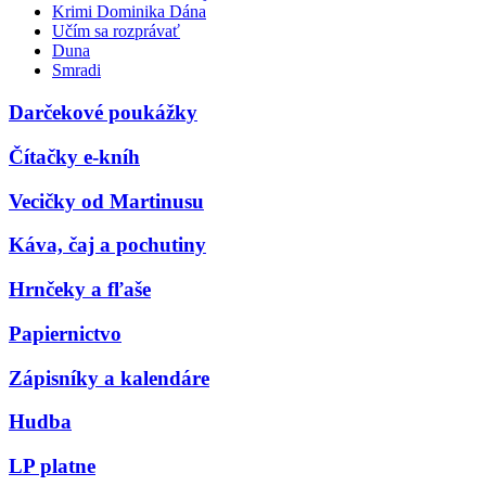
Krimi Dominika Dána
Učím sa rozprávať
Duna
Smradi
Darčekové poukážky
Čítačky e-kníh
Vecičky od Martinusu
Káva, čaj a pochutiny
Hrnčeky a fľaše
Papiernictvo
Zápisníky a kalendáre
Hudba
LP platne