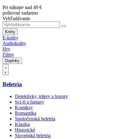
Pri nákupe nad 49 €
poštovné zadarmo
Vyhľadávanie
Knihy
E-knihy
Audioknihy
Hry
Filmy
Doplnky
Beletria
Detektívky, trilery a horory
Sci-fi a fantasy
Komiksy
Romantika
Spoločenská beletria
Klasika
Historické
Slovenská beletria