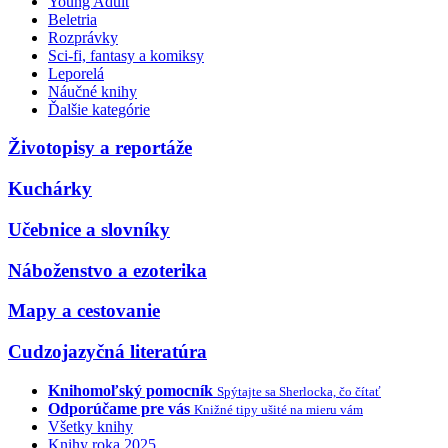
Young Adult
Beletria
Rozprávky
Sci-fi, fantasy a komiksy
Leporelá
Náučné knihy
Ďalšie kategórie
Životopisy a reportáže
Kuchárky
Učebnice a slovníky
Náboženstvo a ezoterika
Mapy a cestovanie
Cudzojazyčná literatúra
Knihomoľský pomocník
Spýtajte sa Sherlocka, čo čítať
Odporúčame pre vás
Knižné tipy ušité na mieru vám
Všetky knihy
Knihy roka 2025