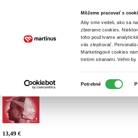
Doručenie
Kníhkupectvá
Knihovrátok
Poukážky
Knižný blog
Kontakt
Môžeme pracovať s cooki
Aby sme vedeli, ako sa na 
zbierame cookies. Niektor
E-knihy
Audioknihy
Hry
Filmy
Knihy
Doplnky
toho používame analytické
vás zlepšovať. Personaliz
Vyhľadávanie
Marketingové cookies nám 
tretími stranami. Veľmi b
Prihlásiť
Výber
Potrebné
P
súhlasu
13,49 €