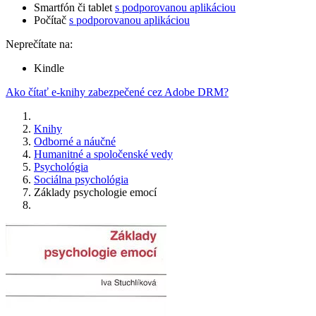
Smartfón či tablet
s podporovanou aplikáciou
Počítač
s podporovanou aplikáciou
Neprečítate na:
Kindle
Ako čítať e-knihy zabezpečené cez Adobe DRM?
Knihy
Odborné a náučné
Humanitné a spoločenské vedy
Psychológia
Sociálna psychológia
Základy psychologie emocí