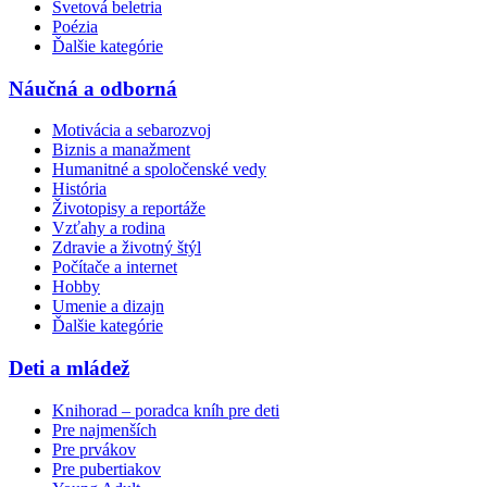
Svetová beletria
Poézia
Ďalšie kategórie
Náučná a odborná
Motivácia a sebarozvoj
Biznis a manažment
Humanitné a spoločenské vedy
História
Životopisy a reportáže
Vzťahy a rodina
Zdravie a životný štýl
Počítače a internet
Hobby
Umenie a dizajn
Ďalšie kategórie
Deti a mládež
Knihorad – poradca kníh pre deti
Pre najmenších
Pre prvákov
Pre pubertiakov