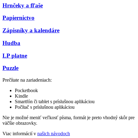
Hrnčeky a fľaše
Papiernictvo
Zápisníky a kalendáre
Hudba
LP platne
Puzzle
Prečítate na zariadeniach:
Pocketbook
Kindle
Smartfón či tablet s príslušnou aplikáciou
Počítač s príslušnou aplikáciou
Nie je možné meniť veľkosť písma, formát je preto vhodný skôr pre
väčšie obrazovky.
Viac informácií v
našich návodoch