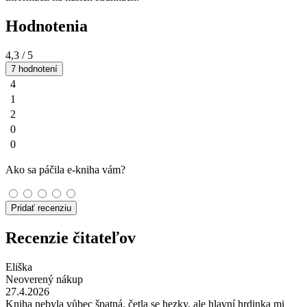
Hodnotenia
4,3
/ 5
7 hodnotení
4
1
2
0
0
Ako sa páčila e-kniha vám?
Pridať recenziu
Recenzie čitateľov
Eliška
Neoverený nákup
27.4.2026
Kniha nebyla vůbec špatná, četla se hezky, ale hlavní hrdinka mi