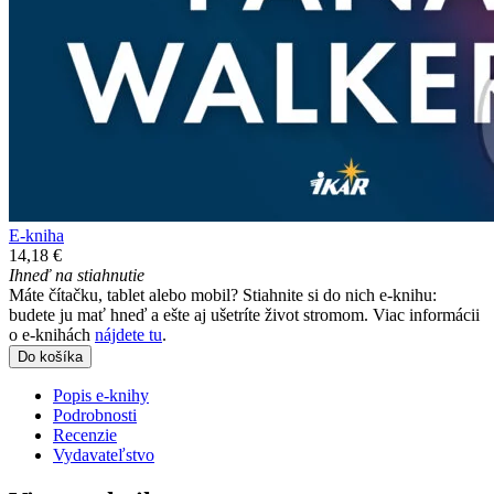
E-kniha
14,18 €
Ihneď na stiahnutie
Máte čítačku, tablet alebo mobil? Stiahnite si do nich e-knihu:
budete ju mať hneď a ešte aj ušetríte život stromom. Viac informácii
o e-knihách
nájdete tu
.
Do košíka
Popis e-knihy
Podrobnosti
Recenzie
Vydavateľstvo