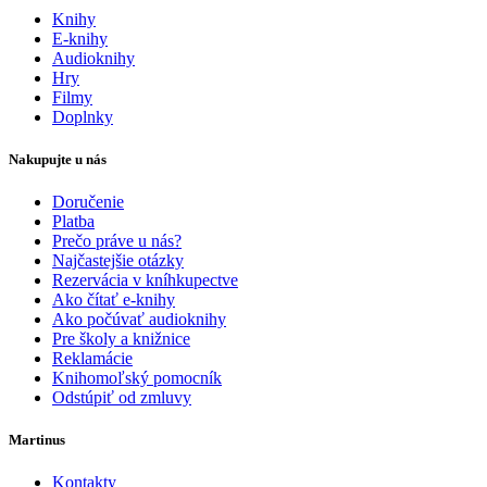
Knihy
E-knihy
Audioknihy
Hry
Filmy
Doplnky
Nakupujte u nás
Doručenie
Platba
Prečo práve u nás?
Najčastejšie otázky
Rezervácia v kníhkupectve
Ako čítať e-knihy
Ako počúvať audioknihy
Pre školy a knižnice
Reklamácie
Knihomoľský pomocník
Odstúpiť od zmluvy
Martinus
Kontakty