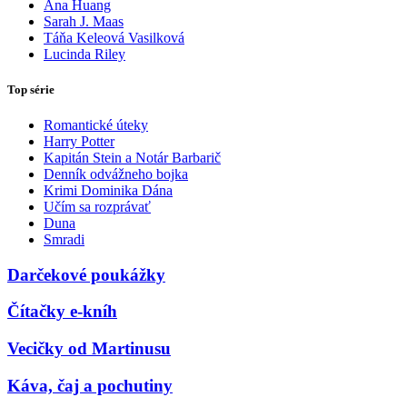
Ana Huang
Sarah J. Maas
Táňa Keleová Vasilková
Lucinda Riley
Top série
Romantické úteky
Harry Potter
Kapitán Stein a Notár Barbarič
Denník odvážneho bojka
Krimi Dominika Dána
Učím sa rozprávať
Duna
Smradi
Darčekové poukážky
Čítačky e-kníh
Vecičky od Martinusu
Káva, čaj a pochutiny