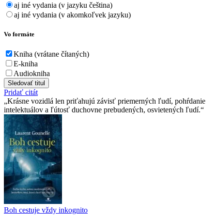
aj iné vydania (v jazyku čeština)
aj iné vydania (v akomkoľvek jazyku)
Vo formáte
Kniha (vrátane čítaných)
E-kniha
Audiokniha
Sledovať titul
Pridať citát
Krásne vozidlá len priťahujú závisť priemerných ľudí, pohŕdanie
intelektuálov a ľútosť duchovne prebudených, osvietených ľudí.
Boh cestuje vždy inkognito