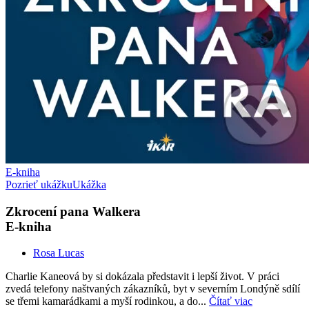
E-kniha
Pozrieť ukážku
Ukážka
Zkrocení pana Walkera
E-kniha
Rosa Lucas
Charlie Kaneová by si dokázala představit i lepší život. V práci
zvedá telefony naštvaných zákazníků, byt v severním Londýně sdílí
se třemi kamarádkami a myší rodinkou, a do...
Čítať viac