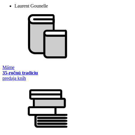
Laurent Gounelle
Máme
35-ročnú tradíciu
predaja kníh