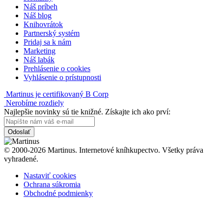
Náš príbeh
Náš blog
Knihovrátok
Partnerský systém
Pridaj sa k nám
Marketing
Náš labák
Prehlásenie o cookies
Vyhlásenie o prístupnosti
Martinus je certifikovaný B Corp
Nerobíme rozdiely
Najlepšie novinky sú tie knižné. Získajte ich ako prví:
Odoslať
© 2000-2026 Martinus. Internetové kníhkupectvo. Všetky práva
vyhradené.
Nastaviť cookies
Ochrana súkromia
Obchodné podmienky