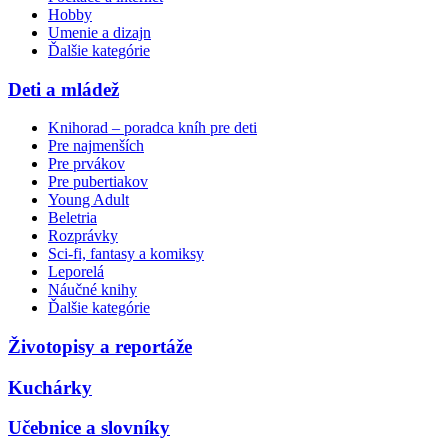
Hobby
Umenie a dizajn
Ďalšie kategórie
Deti a mládež
Knihorad – poradca kníh pre deti
Pre najmenších
Pre prvákov
Pre pubertiakov
Young Adult
Beletria
Rozprávky
Sci-fi, fantasy a komiksy
Leporelá
Náučné knihy
Ďalšie kategórie
Životopisy a reportáže
Kuchárky
Učebnice a slovníky