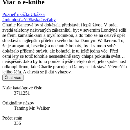
Viac o e-knihe
Pozrieť ukážku
Ukážka
#minulosť
#šéf
#láska
#vzťahy
Charlie Kaneová by si dokázala představit i lepší život. V práci
zvedá telefony naštvaných zákazníků, byt v severním Londýně sdílí
se třemi kamarádkami a myší rodinkou, a do toho se na oslavě opět
shledává s nejlepším přítelem svého bratra Dannym Walkerem. To,
že je arogantní, bezcitný a nechutně bohatý, by ji samo o sobě
dokázalo příšerně otrávit, ale bohužel je tu ještě jedna věc. Před
osmi lety se totiž tohohle nesnesitelně sexy chlapa pokusila svést…
neúspěšně. Jako by toho ponížení ještě nebylo dost, jeho společnost
odkoupí firmu, kde Charlie pracuje, a Danny se tak stává šéfem šéfa
jejího šéfa. A chystá se jí dát vyhazov.
Čítať viac
Naše katalógové číslo
3711251
Originálny názov
Taming Mr. Walker
Počet strán
336