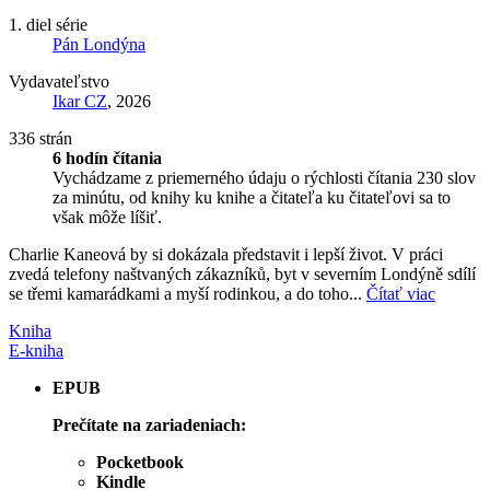
1. diel série
Pán Londýna
Vydavateľstvo
Ikar CZ
, 2026
336 strán
6 hodín čítania
Vychádzame z priemerného údaju o rýchlosti čítania 230 slov
za minútu, od knihy ku knihe a čitateľa ku čitateľovi sa to
však môže líšiť.
Charlie Kaneová by si dokázala představit i lepší život. V práci
zvedá telefony naštvaných zákazníků, byt v severním Londýně sdílí
se třemi kamarádkami a myší rodinkou, a do toho...
Čítať viac
Kniha
E-kniha
EPUB
Prečítate na zariadeniach:
Pocketbook
Kindle