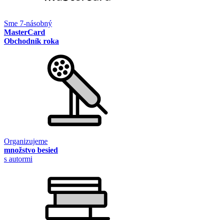
Sme 7-násobný
MasterCard
Obchodník roka
Organizujeme
množstvo besied
s autormi