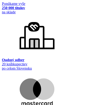
Ponúkame vyše
250 000 titulov
na sklade
Osobný odber
20 kníhkupectiev
po celom Slovensku