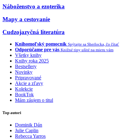
Náboženstvo a ezoterika
Mapy a cestovanie
Cudzojazyčná literatúra
Knihomoľský pomocník
Spýtajte sa Sherlocka, čo čítať
Odporúčame pre vás
Knižné tipy ušité na mieru vám
Všetky knihy
Knihy roka 2025
Bestsellery
Novinky
Pripravované
Akcie a zľavy
Kolekcie
BookTok
Mám záujem o titul
Top autori
Dominik Dán
Julie Caplin
Rebecca Yarros