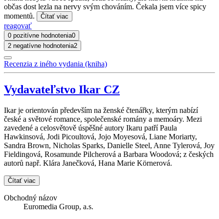
občas dost lezla na nervy svým chováním. Čekala jsem více spicy
momentů.
Čítať viac
reagovať
0 pozitívne hodnotenia
0
2 negatívne hodnotenia
2
Recenzia z iného vydania (kniha)
Vydavateľstvo Ikar CZ
Ikar je orientován především na ženské čtenářky, kterým nabízí
české a světové romance, společenské romány a memoáry. Mezi
zavedené a celosvětově úspěšné autory Ikaru patří Paula
Hawkinsová, Jodi Picoultová, Jojo Moyesová, Liane Moriarty,
Sandra Brown, Nicholas Sparks, Danielle Steel, Anne Tylerová, Joy
Fieldingová, Rosamunde Pilcherová a Barbara Woodová; z českých
autorů např. Klára Janečková, Hana Marie Körnerová.
Čítať viac
Obchodný názov
Euromedia Group, a.s.