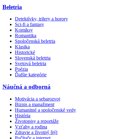
Beletria
Detektívky, trilery a horory
Sci-fi a fantasy
Komiksy
Romantika
Spoločenská beletria
Klasika
Historické
Slovenská beletria
Svetová beletria
Poézia
Ďalšie kategórie
Náučná a odborná
Motivácia a sebarozvoj
Biznis a manažment
Humanitné a spoločenské vedy
História
Životopisy a reportáže
Vzťahy a rodina
Zdravie a životný štýl
Počítače a internet