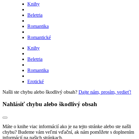
Knihy
Beletria
Romantika
Romantické
Knihy
Beletria
Romantika
Erotické
Našli ste chybu alebo škodlivý obsah?
Dajte nám, prosím, vedieť!
Nahlásiť chybu alebo škodlivý obsah
Máte o knihe viac informácií ako je na tejto stránke alebo ste našli
chybu? Budeme vám veľmi vďační, ak nám pomôžete s doplnením
informácií na našich stránkach.