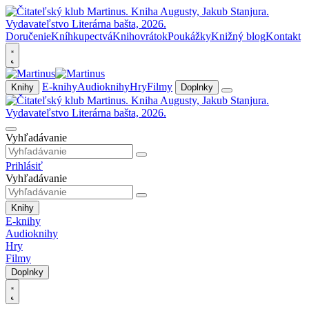
Doručenie
Kníhkupectvá
Knihovrátok
Poukážky
Knižný blog
Kontakt
E-knihy
Audioknihy
Hry
Filmy
Knihy
Doplnky
Vyhľadávanie
Prihlásiť
Vyhľadávanie
Knihy
E-knihy
Audioknihy
Hry
Filmy
Doplnky