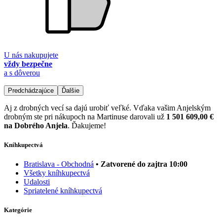
U nás nakupujete
vždy bezpečne
a s dôverou
Predchádzajúce
Ďalšie
Aj z drobných vecí sa dajú urobiť veľké. Vďaka vašim Anjelským
drobným ste pri nákupoch na Martinuse darovali už
1 501 609,00 €
na Dobrého Anjela
. Ďakujeme!
Kníhkupectvá
Bratislava - Obchodná
• Zatvorené do zajtra 10:00
Všetky kníhkupectvá
Udalosti
Spriatelené kníhkupectvá
Kategórie